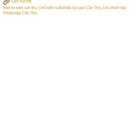
Liên Kết
(?)
:
thiet ke web can tho
,
Chế biến xuất khẩu lúa gạo Cần Thơ
,
Cho thuê máy
Photocopy Cần Thơ
,