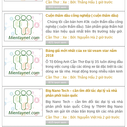
thị trường Việt Nam với nhiều mẫu xe đẹp và chất
Cần Thơ
::
Xe
:: Bởi:
Thắng Hấu
1 giờ trước
lượng mà nổi trội trong số đó l&...
800 lượt xem
Cuộn thấm dầu công nghiệp ( cuộn thấm dầu)
Chúng tôi cần bán hơn #3k cuộn thấm dầu công
nghiệp ( cuộn thấm dầu). Sản phẩm giúp thấm hút
dầu tràn hiệu quả nhất trên thị trường bây giờ.
Tìm hiểu sản phẩm qua link sau: Tên sản phẩm:
Cần Thơ
::
Xe
:: Bởi:
Nguyễn Hà
2 giờ trước
CUỘN THẤM DẦU Mã hàng: nanoOR45 Link chi
421 lượt xem
tiết sản phẩm: http://bignanotech.com.vn/ Mọi chi
tiết liên...
Bảng giá mới nhất của xe tải veam star năm
2018
Ô Tô Đông Anh Cần Thơ Đại lý 3S luôn đứng đầu
trong việc cung cấp các dòng xe tải đặc biệt là các
dòng xe tải nhẹ. Hoạt động trong nhiều năm kinh
doanh trong lĩnh vực chúng tôi đã và đang chiếm
Cần Thơ
::
Xe
:: Bởi:
Thắng Hấu
2 giờ trước
được lòng tin của kh&...
874 lượt xem
Big Nano Tech – cần tìm đối tác đại lý và nhà
phân phối toàn quốc
Big Nano Tech – cần tìm đối tác đại lý và nhà
phân phối toàn quốc Công ty TNHH Big Nano
Tech xin gửi lời chào trân trọng tới các nhà phân
phối, các đại lý và Cộng tác viên trên toàn quốc
Cần Thơ
::
Xe
:: Bởi:
Nguyễn Việt Hà
2 giờ trước
Công ty TNHH BIG Nano Technology là đơn vị
415 lượt xem
chuyên sản xuất các sản phẩm chuyên dụng ứng