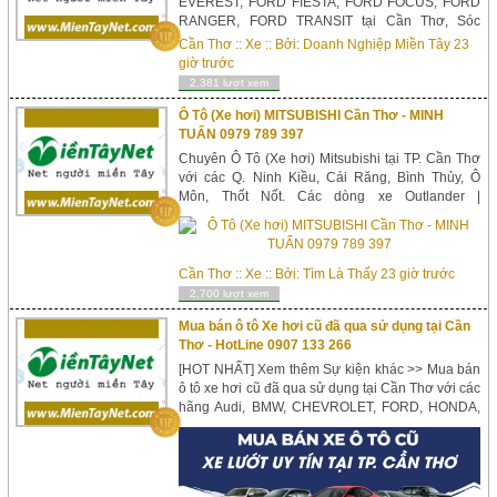
EVEREST, FORD FIESTA, FORD FOCUS, FORD
RANGER, FORD TRANSIT tại Cần Thơ, Sóc
Trăng, Bạc Liêu, Cà Mau, Kiên Giang (Rạch Giá,
Cần Thơ
::
Xe
:: Bởi:
Doanh Nghiệp Miền Tây
23
Hà Tiên, Phú Quốc), An Giang (Long Xuyên, Châu
giờ trước
Đốc), Hậu Giang Vị Thanh, Đồng Tháp (Sa Đ&...
2,381 lượt xem
Ô Tô (Xe hơi) MITSUBISHI Cần Thơ - MINH
TUẤN 0979 789 397
Chuyên Ô Tô (Xe hơi) Mitsubishi tại TP. Cần Thơ
với các Q. Ninh Kiều, Cái Răng, Bình Thủy, Ô
Môn, Thốt Nốt. Các dòng xe Outlander |
XPANDER | PAJERO | ATTRAGE | MIRAGE |
Triton và các tỉnh Sa Đéc - Cao Lãnh - Đồng
Tháp, ...
Cần Thơ
::
Xe
:: Bởi:
Tìm Là Thấy
23 giờ trước
2,700 lượt xem
Mua bán ô tô Xe hơi cũ đã qua sử dụng tại Cần
Thơ - HotLine 0907 133 266
[HOT NHẤT] Xem thêm Sự kiện khác >> Mua bán
ô tô xe hơi cũ đã qua sử dụng tại Cần Thơ với các
hãng Audi, BMW, CHEVROLET, FORD, HONDA,
HYUNDAI, KIA, LAND ROVER, MAZDA,
MERCEDES, mitsubishi, NISSAN, PEUGEOT,
PORSCHE, TOYOTA, VINFAST, Volkswagen,
Volvo c&ugrav...