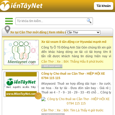
Tài khoản
Xe tại Cần Thơ mới đăng
|
Xem nhiều nhất
Xe tải veam 8 tấn động cơ Hyundai mạnh mẽ
Công Ty Ô Tô Đông Anh Sài Gòn chúng tôi xin gửi
đến khác hàng dòng xe tải có tải trọng lớn 8
tấn rất được khách hàng tin dùng hiện nay vì
những ưu điểm của xe mang lại đó chính
Cần Thơ
::
Xe
:: Bởi:
Thắng Hấu
8 phút trước
l&agrav...
805 lượt xem
Công ty Cho thuê xe Cần Thơ - HIỆP HỘI XE
0794 115 115
#Keyword: Thuê xe hợp đồng dài hạn - Xe cưới,
xe hoa - Xe tự lái - Đưa đón sân bay - Giá rẻ |
Thuê xe 4 - 7 - 9 - 16 - 29 - 33 - 45 chỗ ... Công ty
Cho thuê xe Cần Thơ - HIỆP HỘI XE 0794 115
115 sản phẩm nhập khẩu Cho thuê xe | Thuê xe
hợ...
Cần Thơ
::
Xe
:: Bởi:
Tìm Là Thấy
4 giờ trước
1,252 lượt xem