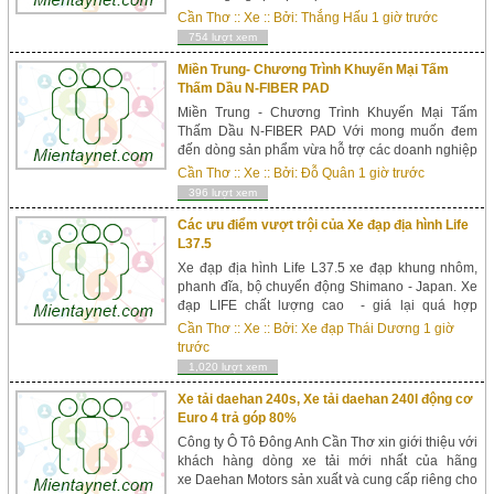
sản phẩm này hứa hẹn sẽ là đối thủ cạnh tranh
Cần Thơ
::
Xe
:: Bởi:
Thắng Hấu
1 giờ trước
với các d&ogra...
754 lượt xem
Miền Trung- Chương Trình Khuyến Mại Tấm
Thấm Dầu N-FIBER PAD
Miền Trung - Chương Trình Khuyến Mại Tấm
Thấm Dầu N-FIBER PAD Với mong muốn đem
đến dòng sản phẩm vừa hỗ trợ các doanh nghiệp
giải quyết các vấn đề môi trường trong quá trình
Cần Thơ
::
Xe
:: Bởi:
Đỗ Quân
1 giờ trước
sản xuất, vừa giúp người dân có môi trường sống
396 lượt xem
thêm xanh, Nhà máy Bignanotech đưa ra đời
dòng sản phẩm ứng phó sự cố môi trường ...
Các ưu điểm vượt trội của Xe đạp địa hình Life
L37.5
Xe đạp địa hình Life L37.5 xe đạp khung nhôm,
phanh đĩa, bộ chuyển động Shimano - Japan. Xe
đạp LIFE chất lượng cao - giá lại quá hợp
lý.Khung xe được làm bằng hợp kim nhôm cao
Cần Thơ
::
Xe
:: Bởi:
Xe đạp Thái Dương
1 giờ
cấp đảm bảo độ cứng, dẻo dai, chống rung
trước
lắc, cộng hưởng khi...
1,020 lượt xem
Xe tải daehan 240s, Xe tải daehan 240l động cơ
Euro 4 trả góp 80%
Công ty Ô Tô Đông Anh Cần Thơ xin giới thiệu với
khách hàng dòng xe tải mới nhất của hãng
xe Daehan Motors sản xuất và cung cấp riêng cho