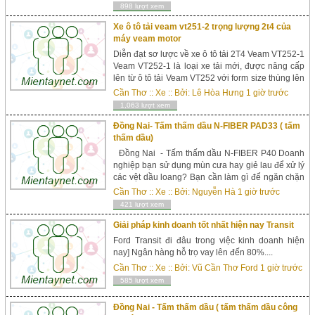
từ Ý chuy&eci...
898 lượt xem
Xe ô tô tải veam vt251-2 trọng lượng 2t4 của
máy veam motor
Diễn đạt sơ lược về xe ô tô tải 2T4 Veam VT252-1
Veam VT252-1 là loại xe tải mới, được nâng cấp
lên từ ô tô tải Veam VT252 với form size thùng lên
tới 4.14m. Xe người sử dụng các linh kiện nhập
Cần Thơ
::
Xe
:: Bởi:
Lê Hòa Hưng
1 giờ trước
khẩu đến từ đất nước Hàn Quốc xinh đẹp. xe tải
1,063 lượt xem
Veam VT...
Đồng Nai- Tấm thấm dầu N-FIBER PAD33 ( tấm
thấm dầu)
Đồng Nai - Tấm thấm dầu N-FIBER P40 Doanh
nghiệp bạn sử dụng mùn cưa hay giẻ lau để xử lý
các vệt dầu loang? Bạn cần làm gì để ngăn chặn
tràn nước thải nhiễm dầu ra môi trường hay ngăn
Cần Thơ
::
Xe
:: Bởi:
Nguyễn Hà
1 giờ trước
chặn những vệt dầu trên sông, suối, biển… Bạn
421 lượt xem
không cần tìm kiếm đáp án cho bài toán đó đâu
xa bởi đáp án ở ...
Giải pháp kinh doanh tốt nhất hiện nay Transit
Ford Transit đi đâu trong việc kinh doanh hiện
nay] Ngân hàng hỗ trọ vay lên đến 80%....
Cần Thơ
::
Xe
:: Bởi:
Vũ Cần Thơ Ford
1 giờ trước
585 lượt xem
Đồng Nai - Tấm thấm dầu ( tấm thấm dầu công