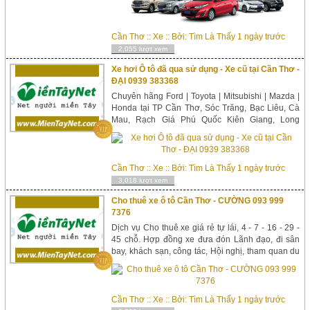
Cần Thơ
::
Xe
:: Bởi:
Tìm Là Thấy
1 ngày trước
2,055 lượt xem
Xe hơi Ô tô đã qua sử dụng - Xe cũ tại Cần Thơ -
ĐẠI 0939 383368
Chuyên hãng Ford | Toyota | Mitsubishi | Mazda |
Honda tại TP Cần Thơ, Sóc Trăng, Bạc Liêu, Cà
Mau, Rạch Giá Phú Quốc Kiên Giang, Long
Xuyên An Giang, Vị Thanh Hậu Giang, Bến Tre,
Trà Vinh, Tân An Long An, Vĩnh Long, Sa Đéc Cao
Lãnh Đ...
Cần Thơ
::
Xe
:: Bởi:
Tìm Là Thấy
1 ngày trước
3,018 lượt xem
Cho thuê xe ô tô Cần Thơ - CƯỜNG 093 999
7376
Dịch vụ Cho thuê xe giá rẻ tự lái, 4 - 7 - 16 - 29 -
45 chỗ. Hợp đồng xe đưa đón Lãnh đạo, đi sân
bay, khách sạn, công tác, Hội nghị, tham quan du
lịch Cần Thơ đi Miền Tây - Sóc Trăng, Bạc Liêu,
Cà Mau, Rạch Giá Phú Quốc...
Cần Thơ
::
Xe
:: Bởi:
Tìm Là Thấy
1 ngày trước