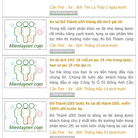
Xuyên An Giang, Vị Thanh Hậu Giang, Bến ...
Cần Thơ
::
Xe
:: Bởi:
Tìm Là Thấy
2 ngày trước
2,578 lượt xem
Xe tải Đô Thành iz65 thùng dài 4m3 giá tốt
Trong bối cảnh phân khúc xe tải nhẹ đang được
rất nhiều hãng cạnh tranh, tung ra sản phẩm liên
tục trên thị trường hiện nay, thì Đô Thành cũng
không là ngoại lệ. Với mong muốn tạo một sản
Cần Thơ
::
Xe
:: Bởi:
Thắng
18 phút trước
phẩm chất lượng, tối ưu nhất để tạo được cảm
418 lượt xem
tình của kh&aac...
Xe du lịch JAC 16 chỗ,xe jac 16 cho trung quoc,
ban xe jac 16 cho gia re
Sự hài lòng của bạn là ưu tiên hàng đầu của
chúng tôi. Chúng tôi luôn đặc khách hàng lên
hàng đầu vì vậy Công Ty Ô Tô Đông Anh Cần
Thơ luôn có những chương trình khuy...
Cần Thơ
::
Xe
:: Bởi:
Thắng Hấu
19 phút trước
940 lượt xem
Đô Thành IZ65 Gold, Xe tải đô thành IZ65, miễn
100% phí trước bạ
Đô Thành IZ65 Gold là dòng xe tải đang được
khách hàng chú ý nhất trên thị trường hiện trong
phân khúc 2t5, xe luôn luôn cháy hàng tại các đại
lý trên toàn quốc. Với kiểu dáng năng ...
Cần Thơ
::
Xe
:: Bởi:
Thắng Hấu
53 phút trước
906 lượt xem