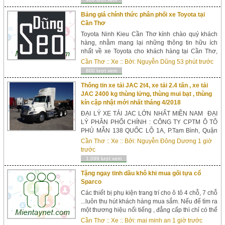
Bảng giá chính thức phân phối xe Toyota tại
Cần Thơ
Toyota Ninh Kieu Cần Thơ kính chào quý khách
hàng, nhằm mang lại những thông tin hữu ích
nhất về xe Toyota cho khách hàng tại Cần Thơ,
chúng tôi kính gửi khách hàng gia xe toyota can
Cần Thơ
::
Xe
:: Bởi:
Nguyễn Dũng
53 phút trước
tho được cập nhật thường xuy&ec...
800 lượt xem
Thông tin xe tải JAC 2t4, xe tải 2.4 tấn , xe tải
JAC 2400 kg thùng lửng, thùng mui bạt , thùng
kín cập nhật mới nhất tháng 4/2018
ĐẠI LÝ XE TẢI JAC LỚN NHẤT MIỀN NAM ĐẠI
LÝ PHÂN PHỐI CHÍNH : CÔNG TY CPTM Ô TÔ
PHÚ MẪN 138 QUỐC LỘ 1A, P.Tam Bình, Quận
Thủ Đức 0929.235.352 – 01648727238 GẶP EM
Cần Thơ
::
Xe
:: Bởi:
Nguyễn Đông Dương
1 giờ
DƯƠNG (PTKD) ZALO: 0929.235.352 HỖ TRỢ
trước
TRẢ GÓP THEO YÊU CẦU KHÁ...
1,099 lượt xem
Tặng ngay tinh dầu khô khi mua gối tựa cổ
Sparco
Các thiết bị phụ kiện trang trí cho ô tô 4 chỗ, 7 chỗ
...luôn thu hút khách hàng mua sắm. Nếu để tìm ra
một thương hiệu nổi tiếng , đẳng cấp thì chỉ có thể
là Sparco . Đây là thương hiệu nổi tiếng nhất đến
Cần Thơ
::
Xe
:: Bởi:
mai minh an
1 giờ trước