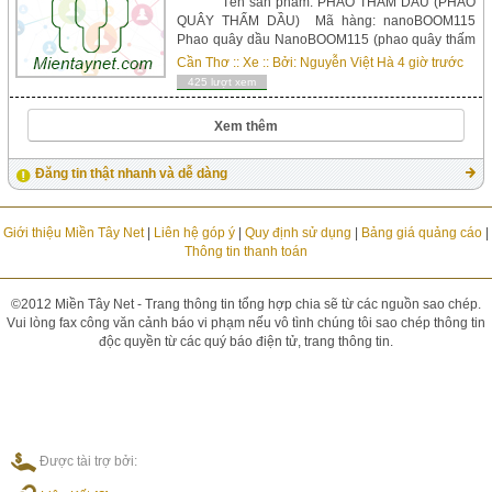
Tên sản phẩm: PHAO THẤM DẦU (PHAO
QUÂY THẤM DẦU) Mã hàng: nanoBOOM115
Phao quây dầu NanoBOOM115 (phao quây thấm
dầu) là sản phẩm cô lập nhanh dầu tràn vãi trên
Cần Thơ
::
Xe
:: Bởi:
Nguyễn Việt Hà
4 giờ trước
nền sàn và mặt nước. Được áp dụng CÔNG
425 lượt xem
NGHỆ NANO làm cải thiện khả năng thấm hút tối
ưu. Lin...
Xem thêm
Đăng tin thật nhanh và dễ dàng
Giới thiệu Miền Tây Net
|
Liên hệ góp ý
|
Quy định sử dụng
|
Bảng giá quảng cáo
|
Thông tin thanh toán
©2012 Miền Tây Net - Trang thông tin tổng hợp chia sẽ từ các nguồn sao chép.
Vui lòng fax công văn cảnh báo vi phạm nếu vô tình chúng tôi sao chép thông tin
độc quyền từ các quý báo điện tử, trang thông tin.
Được tài trợ bởi: