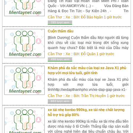
Đăng Tin Rao Vặt Hoàn Toàn Miễn Phí / Toàn
Quốc - Với AMORY.VN (...) - Vừa Đăng Bán
Hàng & Đọc Tin Tức - Sự Kiện 24h . - Tin
Pháp Luật - Đời Sống - Giải Trí - Showbiz - Thị
Cần Thơ
::
Xe
:: Bởi:
Đỗ Bảo Ngân
1 giờ trước
Trường - Sức Khỏe - Thể Thao - Gi...
785 lượt xem
Cuộn thấm dầu
[Bình Dương] Cuộn thấm dầu Mọi người đã từng
khó chịu về các loại mùi trong đời sống xung
quanh hay chưa? Đặc biệt là mùi của Dầu máy
công nghiệp luôn làm nhức óc trong trường hợp
Cần Thơ
::
Xe
:: Bởi:
Đỗ Quân
1 giờ trước
dầu tràn đổ diện rộng trên cạn cũng như dưới
498 lượt xem
nước. Nếu không chuẩn bị sẵn các vật tư thiết yếu
xử lý hoàn toàn các vết dầu mà ảnh hưởng đến...
Khám phá đa sắc màu của loại xe Java X1 phù
hợp với mọi lứa tuổi, giới tính
Khám phá đa sắc màu của loại xe Java X1 phù
hợp với mọi lứa tuổi, giới
tínhhttp://xedapthanhpho.vn/xe-dap-gap-java-x1-
7s-10367118.html ...
Cần Thơ
::
Xe
:: Bởi:
Trần Thị Huyền
1 giờ trước
883 lượt xem
xe tải nhẹ kenbo 990kg, xe tải nhẹ chất lượng
hỗ trợ trả góp 80%
xe tải nhẹ kenbo 990kg là mẫu xe tải nhẹ đầu tiên
được nhà máy ô tô Chiến Thắng lắp ráp sản xuất
với công nghệ hiện đại tiêu chuẩn châu âu. Với