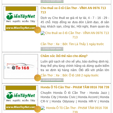
2,722 lượt xem
Cho thuê xe ô tô Cần Thơ - VĨNH AN 0976 713
713
Dịch vụ Cho thuê xe giá rẻ tự lái, 4 - 7 - 16 - 29 -
45 chỗ. Hợp đồng xe đưa đón Lãnh đạo, đi sân
bay, khách sạn, công tác, Hội nghị, tham quan du
lịch Cần Thơ đi Miền Tây - Sóc Trăng, Bạc Liêu,
Cà Mau, Rạch Giá Phú Quốc...
Cần Thơ
::
Xe
:: Bởi:
Tìm Là Thấy
1 ngày trước
2,611 lượt xem
Chăm sóc ôtô thế nào cho đúng?
Luôn giữ sạch sẽ cho xế yêu, bảo dưỡng định kỳ,
thay thế phụ tùng chính hãng và đừng quên kiểm
tra xe định kỳ hàng năm. Ôtô đối với phần lớn
người dân Việt Nam không chỉ là một tài sản có
Cần Thơ
::
Xe
:: Bởi:
Ô tô 168
2 ngày trước
giá trị lớn, một loại phươ...
2,123 lượt xem
Honda Ô Tô Cần Thơ - PHẠM TÂM 0916 708 739
Chuyên Honda Ô tô Cần Thơ - Honda Jazz |
Honda City | Honda Civic | Honda Accord | Honda
CR-V | Honda Odyssey | Honda HR-V | Honda
Brio tại TP Cần Thơ, Sóc Trăng, Bạc Liêu, Cà
Mau, Rạch Giá Phú Quốc Kiên Giang, Long