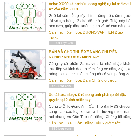
phó, xử lý các sự cố tràn dầu/hoá chất...
Volvo XC90 sẽ sở hữu công nghệ tự lái ở “level
4” vào năm 2018
Ghế lái còn hỗ trợ tùy chỉnh nâng đỡ chân người
lái và tựa hông. 3 chế độ nhớ ghế. Tỉ lệ này hài
hòa hơn, giúp tăng không gian và độ cân bằng so
với thế hệ trước. Theo EPA, mức tiêu thụ nhiên
Cần Thơ
::
Xe
:: Bởi:
DUONG VAN TIEN
2 giờ
liệu trung b&igr...
trước
1,000 lượt xem
BÁN VÀ CHO THUÊ XE NÂNG CHUYÊN
NGHIỆP KHU VỰC MIỀN TÂY
Công ty cổ phần Samcovina là nhà nhập khẩu
trực tiếp và kinh doanh các dòng xe nâng điện, xe
nâng Container. Hiện chúng tôi có văn phòng đại
diện tại Cần Thơ nhằm hỗ trợ cho các khách hàng
Cần Thơ
::
Xe
:: Bởi:
Đàm Chí
2 giờ trước
khu vực thuộc các tỉnh ...
860 lượt xem
Xe tải tera được ô tô đông anh phân phối độc
quyền tại 9 tỉnh miền tây
Công ty Ô Tô Đông Anh Cần Thơ đại lý 3S chuyên
cung cấp các loại xe tải ra thi trường miền nam
nói chung và Cần Thơ nói riêng. Chúng tôi cũng
là đại lý độc quyền cung cấp cho quý khách 9 tỉnh
Cần Thơ
::
Xe
:: Bởi:
Thắng Hấu
2 giờ trước
miền t&acir...
839 lượt xem