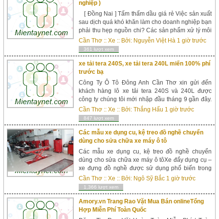
nghiệp )
[ Đồng Nai ] Tấm thấm dầu giá rẻ Việc sản xuất
sau dịch quá khó khăn làm cho doanh nghiệp bạn
phải thu hẹp nguồn chi? Các sản phẩm xử lý môi
trường hiện nay đang quá đắt đỏ bởi việc nhập
Cần Thơ
::
Xe
:: Bởi:
Nguyễn Việt Hà
1 giờ trước
khẩu đang gặp nhiều vướng ngại ? Vậy tại sao
361 lượt xem
bạn không xử dụng một dòng sản phẩm mang
thương hiệu Việt với giá thành si...
xe tải tera 240S, xe tải tera 240L miến 100% phí
trước bạ
Công Ty Ô Tô Đông Anh Cần Thơ xin gửi đến
khách hàng lô xe tải tera 240S và 240L được
công ty chúng tôi mới nhập đầu tháng 9 gần đây.
Xe được Đại Lý chúng tôi chào bán với giá cực
Cần Thơ
::
Xe
:: Bởi:
Thắng Hấu
1 giờ trước
k...
847 lượt xem
Các mẫu xe dụng cu, kệ treo đồ nghề chuyển
dùng cho sửa chữa xe máy ô tô
Các mẫu xe dụng cu, kệ treo đồ nghề chuyển
dùng cho sửa chữa xe máy ô tôXe đẩy dụng cụ –
xe đựng đồ nghề được sử dụng phổ biến trong
các tiệm sửa chữa xe máy, garage ô tô, xưởng
Cần Thơ
::
Xe
:: Bởi:
Ngô Sỹ Bắc
1 giờ trước
sản xuất, gia công cơ khí hay khu nhà má...
1,366 lượt xem
Amory.vn Trang Rao Vặt Mua Bán onlineTổng
Hợp Miễn Phí Toàn Quốc