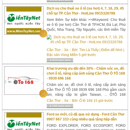
Dịch vụ cho thuê xe ô tô (xe hơi) 4, 7, 16, 29, 45
chỗ tại TP. Cần Thơ - HotLine 0915326788
Xem thêm Sự kiện khác >>#Keyword: Cho thuê
xe ô tô (xe hơi) Cần Thơ đi TP.HCM, Đà Lạt, Phú
Quốc, Nha Trang, Tây Nguyên, các tỉnh miền Tây
ĐBSCL, Phú Yên, Đà Nẵng,v.v ... và Đi sân bay,
xe cưới, du lịch,v.v....
Cần Thơ
::
Xe
:: Bởi:
Tìm Là Thấy | Điểm để Nhớ |
Đặc sản Vùng Miền
5 giờ trước
4,933 lượt xem
Khai trương ưu đãi đến 30% - Chăm sóc xe, đồ
chơi ô tô, nâng cấp ánh sáng Cần Thơ Ô TÔ 168
- 0939 696 168
Chăm sóc xe, đồ chơi ô tô, nâng cấp ánh sáng
Cần Thơ Ô TÔ 168 0939 696 168 Phủ gầm cách
âm, năng cấp bi gầm Taiwan, ... ÔTÔ 168
Showroom : 415 AB2, đường Xuân Thủy, KDC
Cần Thơ
::
Xe
:: Bởi:
Ô tô 168
15 giờ trước
Hồng Phát, P. An Bình, Q. Ninh Kiều...
4,196 lượt xem
Ford xe mới, cũ đã qua sử dụng - Ford Cần Thơ
0907 667 333 cùng nhiều quà tặng hấp dẫn
FORD EXPLORER, FORD ECOSPORT, FORD