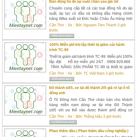
Bán đồng hồ đo áp suất chân sau giá tốt
Chuyên cung cấp tất cả các loại đồng hồ đo áp
suất, áp lực có dầu và không dầu Hàng chính
hãng Wika xuất xứ Đức hoặc Châu Âu Hàng mới
100% bảo hành dài hạn Có đầy đủ các dải đo
Cần Thơ
::
Xe
:: Bởi:
Nguyen Tien Thanh
3 giờ
theo yêu cầu Đầy đủ kích thước mặt thường dùng
trước
Đầy đủ các loại chân kết nối Hàng sẵn kho nhiều
866 lượt xem
chủng loại đa dạng CO, CQ đầy đủ th...
100% Miễn phí khi lắp thiết bị giám sát hành
trình TC-99
Thiết bị giám sát hành trình TC-99 Miễn phí 100%
lắp đặt Hỗ trợ miễn phí 24/7 : 0906.929.868
TÍNH NĂNG SẢN PHẨM TC-99 là thiết bị giám
sát hành trình xe ô tô. Đáp ứng quy định của
Cần Thơ
::
Xe
:: Bởi:
TC Việt Nam
3 giờ trước
BGTVT theo nghị định 91/2009/NĐ-CP và nghị
850 lượt xem
định 86/2014/NĐ-CP về gắn thiết bị giám sát
hành ...
Đô thành iz65, xe tải đô thành 2t5 giá rẻ tại ô tô
đông anh
Ô Tô Đông Anh Cần Thơ chào bán cho khách
hàng miền nam dòng xe tải nhẹ Đô Thành
iz65 với ưu thế vào được thành phố động cơ
mạnh mẽ EURO4 thân thiện với môi trường, bền
Cần Thơ
::
Xe
:: Bởi:
Thắng Hấu
3 giờ trước
bỉ, thùng dài 4m...
1,029 lượt xem
Phao thấm dầu ( Phao thấm dầu công nghiệp )