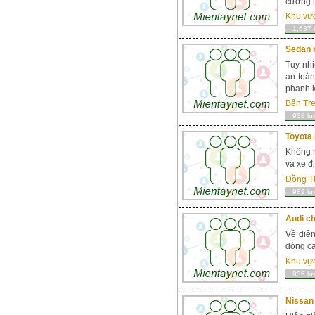
cường l
Khu vự
1,637 
Sedan 
Tuy nhi
an toàn
phanh k
Bến Tr
938 lư
Toyota
Không n
và xe đ
Đồng T
982 lư
Audi ch
Về diện
dòng ca
Khu vự
935 lư
Nissan 