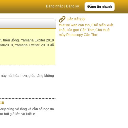
Đăng nhập
|
Đăng ký
Đăng tin nhanh
Liên Kết
(?)
:
thiet ke web can tho
,
Chế biến xuất
khẩu lúa gạo Cần Thơ
,
Cho thuê
máy Photocopy Cần Thơ
,
,5 triệu đồng. Yamaha Exciter 2019
3/8/2018, Yamaha Exciter 2019 đã
ệ này hài hòa hơn, giúp tăng không
018
Grey cùng vô lăng và cần số bọc da
hút gió lớn và lưỡi c...