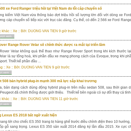
00 xe Ford Ranger triệu hồi tại Việt Nam do lỗi cáp chuyển số
g kiểm Việt Nam vừa thông báo đợt triệu hồi số lượng lớn đối với dòng xe For
ợng cáp chuyển số tiếp xúc với trục các đăng. Cụ thể, có đến 2.566 xe Ford Ran
c khác
::
Xe
:: Bởi:
DUONG VAN TIEN
9 giờ trước
lượt xem
ver Range Rover Velar sẽ chính thức được ra mắt tại triển lãm
over Velar không quá thể thao như Range Rover Sport trong khi kích thước lạ
elar là sự tổng hoà, khi phần đầu xe mang phong cách của Evoque, trong khi phầ
port. Thiết kế phần đầu ...
ng
::
Xe
:: Bởi:
DUONG VAN TIEN
9 giờ trước
ợt xem
 508 bản hybrid plug-in mạnh 300 mã lực sắp khai trương
, bản dạng cách dùng động hybrid plug-in trên mẫu sedan 508, sau thời gian 
Peugeot đã chính thống được giới thiệu. Thiết kế bên ngoài có sự đổi thay cá tính 
c khác
::
Xe
:: Bởi:
DUONG VAN TIEN
11 giờ trước
ợt xem
g Lexus ES 2018 bất ngờ xuất hiện
ang tới cho chiếc ES 350 trang bị hàng ghế trước điều chỉnh điện theo 10 hướng, v
t ốp gỗ sang trọng. Lexus ES 350 sản xuất 2014 đăng ký lần đầu 2015. Xe cực ch