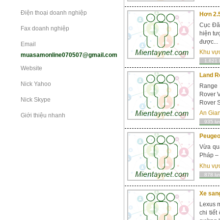
Điện thoại doanh nghiệp
Hơn 2.5
Cục Đăn
Fax doanh nghiệp
hiện tư
được...
Email
Khu vự
muasamonline070507@gmail.com
1,621 
Website
Land Ro
Nick Yahoo
Range R
Rover V
Nick Skype
Rover S
An Gia
Giới thiệu nhanh
935 lư
Peugeot
Vừa qua
Pháp – 
Khu vự
878 lư
Xe san
Lexus m
chi tiế