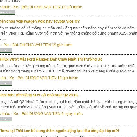
ực m&agrav...
c khác
::
Xe
:: Bởi:
DUONG VAN TIEN
18 giờ trước
lượt xem
nên chọn Volkswagen Polo hay Toyota Vios G?
ên xe không có hệ thống an toàn chủ động như cân bằng hay kiếm soát độ bám đ
 trên Vios TRD cũng vượt trội hơn với hệ thống chống bó cứng phanh ABS, phân
h...
e
::
Xe
:: Bởi:
DUONG VAN TIEN
19 giờ trước
ợt xem
 Hilux Vượt Mặt Ford Ranger, Bán Chạy Nhất Thị Trường Úc
ằm ngoài xu hướng chung trên thế giới, giao dịch ô tô Australia chứng kiến sự lên
ịa hình trong tháng 8 năm 2018. Cụ thể, doanh thu bán xe tháng 8 của giao dịch Aus
háp
::
Xe
:: Bởi:
DUONG VAN TIEN
19 giờ trước
ợt xem
ính thức trình làng SUV cỡ nhỏ Audi Q2 2018.
 mạo, Audi Q2 “khoác” lên mình ngoại hình đậm chất thể thao với những đường 
mera móc khóa Audi là dòng Audi HD Q2 với những cải tiến về chất lượng khi quay
c khác
::
Xe
:: Bởi:
DUONG VAN TIEN
2 ngày trước
ợt xem
Terra tại Thái Lan bổ sung thêm nguồn động lực dầu tăng áp kép mới