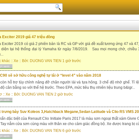
Exciter 2019 giá 47 triệu đồng
Exciter 2019 có giá 2 phiên bản là RC và GP với giá đề xuất tương ứng 47 và 47
 diện tại hệ thống đại lý Yamaha từ ngày 7/8/2019. Sau mọi mong chờ, chiều 
...
c khác
::
Xe
:: Bởi:
DUONG VAN TIEN
1 giờ trước
ợt xem
C90 sẽ sở hữu công nghệ tự lái ở “level 4” vào năm 2018
 còn hỗ trợ tùy chỉnh nâng đỡ chân người lái và tựa hông. 3 chế độ nhớ ghế. Tỉ l
 độ cân bằng so với thế hệ trước. Theo EPA, mức tiêu thụ nhiên liệu trung b&igr...
ơ
::
Xe
:: Bởi:
DUONG VAN TIEN
2 giờ trước
ợt xem
t trưng bày Suv Koleos 3,Hatchback Megane,Sedan Latitude và Clio RS VMS 2
ấn đặc biệt của Renault Clio Initiale Paris 2017 là màu sơn ngoại thất xám Givre 
Tay nắm cửa sơn cùng màu với thân xe cho cảm giác đồng bộ. Xe được trang bị cửa 
c khác
::
Xe
:: Bởi:
DUONG VAN TIEN
6 giờ trước
ợt xem