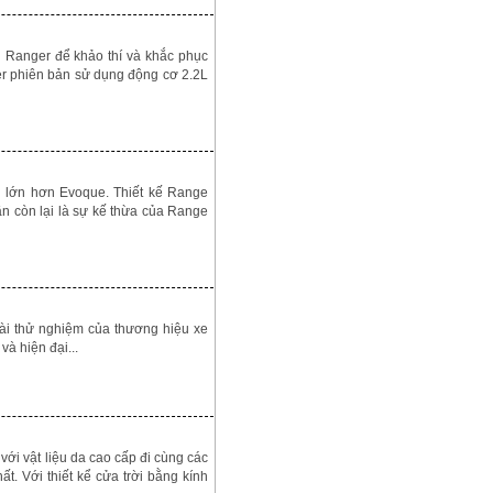
d Ranger để khảo thí và khắc phục
ger phiên bản sử dụng động cơ 2.2L
i lớn hơn Evoque. Thiết kế Range
n còn lại là sự kế thừa của Range
dài thử nghiệm của thương hiệu xe
và hiện đại...
ới vật liệu da cao cấp đi cùng các
ất. Với thiết kể cửa trời bằng kính