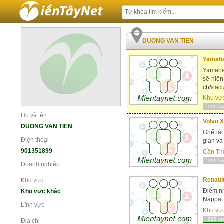
DUONG VAN TIEN
Yamaha 
Yamaha 
sẽ hiện
ch&iacu
Khu vự
920 lư
Họ và tên
Volvo X
DUONG VAN TIEN
Ghế lái
Điện thoại
gian và
901351899
Cần Th
999 lư
Doanh nghiệp
Renaul
Khu vực
Điểm nh
Khu vực khác
Nappa. 
Lĩnh vực
Khu vự
898 lư
Địa chỉ