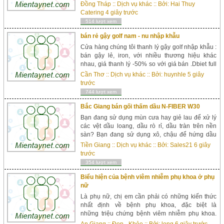
HAI THỤY CATERING Hôm nay là ngày con yêu
Đồng Tháp
::
Dịch vụ khác
:: Bởi:
Hai Thuy
của bạn trong một tuổi? Có thể con chưa biết hát
Catering
4 giây trước
nhưng con rất vui mừng khi nghe được những lời
514 lượt xem
chúc của các cô, các chú,… con cũng ...
bán rẻ gậy golf nam - nu nhập khẫu
Cửa hàng chúng tôi thanh lý gậy golf nhập khẫu :
bán gậy lẻ, iron, với nhiều thương hiệu khác
nhau, giá thanh lý -50% so với giá bán .Dbiet full
set giá cực rẻ : 1 bộ full set cho người mới chơi
Cần Thơ
::
Dịch vụ khác
:: Bởi:
huynhle
5 giây
giá 10 -12 triệu. Gậy cam kết 100% chính hãng
trước
Japan , USA , tình trạng còn mới trên 85% xem
744 lượt xem
hàng trực tiếp tại 36 đường...
Bắc Giang bán gối thấm dầu N-FIBER W30
Bạn đang sử dụng mùn cưa hay giẻ lau để xử lý
các vệt dầu loang, dầu rò rỉ, dầu tràn trên nền
sàn? Bạn đang sử dụng xô, chậu để hứng dầu
thải từ máy móc, thiết bị? Tất cả cách thức đó chỉ
Tiền Giang
::
Dịch vụ khác
:: Bởi:
Sales21
6 giây
làm cho bạn thêm vất cả và mệt mỏi hơn mà thôi.
trước
Hãy sử dụng các sản phẩm chuyên dụng để giúp
354 lượt xem
công việc vệ sinh nhà máy, xí nghiệp…củ...
Biểu hiện của bệnh viêm nhiễm phụ khoa ở phụ
nữ
Là phụ nữ, chị em cần phải có những kiến thức
nhất định về bệnh phụ khoa, đặc biệt là
những triệu chứng bệnh viêm nhiễm phụ khoa.
Việc hiểu biết những triệu chứng của bệnh phụ
An Giang
::
Đẹp - Khỏe
:: Bởi:
long
6 giây trước