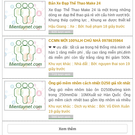
Bán Xe Đạp Thể Thao Make 24
Xe Đạp Thể Thao Make 24 là một trong những
dòng xe đạp thể thao giá rẻ với cấu hình vượt trội.
Khung thép cường lực , Khung xe được thiết kế
mạnh mẽ và đạt tiêu chuẩn với kiểu dáng hiện
Hậu Giang
::
Xe
:: Bởi:
huệ phạm
18 giây trước
đại. Giảm sóc trước chống rỉ. Bộ đề 21 speed
926 lượt xem
mạnh mẽ và...
CCMN MỚI 100%LH CHỦ NHÀ 0978635964
❤ ❤ ưu đãi : tất cả ae trong hệ thống nhà mình sẽ
hàn 1 răng miễn phí , lấy cao răng miễn phí,đính
đá miễn phí còn tẩy trắng răng thì giảm 500k.
CHUNG MINI CƯ CAO CẤP TRUNG VĂN MỚI
Khu vực khác
::
Nhà đất
:: Bởi:
nguyen thai son
19
100% ...
giây trước
719 lượt xem
Ống gió mềm nhôm cách nhiệt D250 giá tốt nhất
Ống gió mềm nhôm bảo ôn D250Đường kính
trong :250mmDài : 10MXuất sứ: Hàn Quốc Ống
gió mềm cách nhiệt bao gồm lớp nhôm và nhiều
lớp bông cách nhiệt ép lại, và được củng cố với
Khu vực khác
::
Dịch vụ khác
:: Bởi:
Vũ Đình Xuân
dây thép cứng xoắn tròn vào các lớp lá nhôm và
19 giây trước
polyester. Bằng công nghệ này, ống gió mềm
566 lượt xem
cách nhiệt được xoắn tròn với một kết cấu liên tụ...
Xem thêm