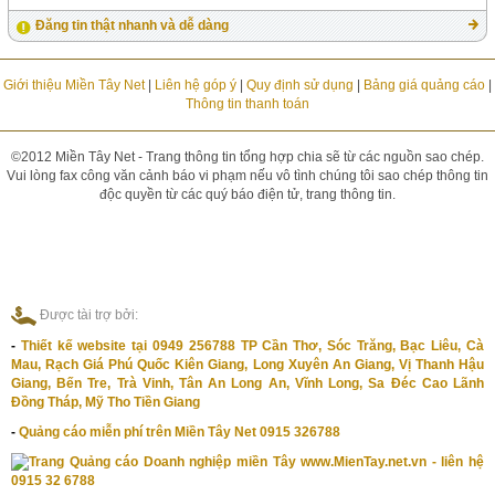
Đăng tin thật nhanh và dễ dàng
Giới thiệu Miền Tây Net
|
Liên hệ góp ý
|
Quy định sử dụng
|
Bảng giá quảng cáo
|
Thông tin thanh toán
©2012 Miền Tây Net - Trang thông tin tổng hợp chia sẽ từ các nguồn sao chép.
Vui lòng fax công văn cảnh báo vi phạm nếu vô tình chúng tôi sao chép thông tin
độc quyền từ các quý báo điện tử, trang thông tin.
Được tài trợ bởi:
-
Thiết kế website tại 0949 256788 TP Cần Thơ, Sóc Trăng, Bạc Liêu, Cà
Mau, Rạch Giá Phú Quốc Kiên Giang, Long Xuyên An Giang, Vị Thanh Hậu
Giang, Bến Tre, Trà Vinh, Tân An Long An, Vĩnh Long, Sa Đéc Cao Lãnh
Đồng Tháp, Mỹ Tho Tiền Giang
-
Quảng cáo miễn phí trên Miền Tây Net 0915 326788