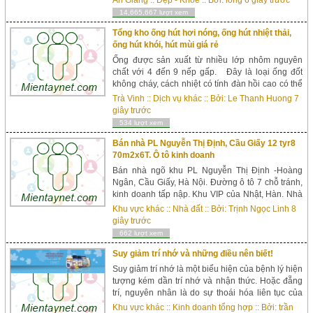
khoa sẽ giúp chị em có thể sớm phát hiện được
14,665,667 lượt xem
bệnh, từ đó c...
Tổng kho ống hút hơi nóng, ống hút nhiệt thải,
ống hút khói, hút mùi giá rẻ
Ống được sản xuất từ nhiều lớp nhôm nguyên
chất với 4 đến 9 nếp gấp. Đây là loại ống đốt
không cháy, cách nhiệt có tính đàn hồi cao có thể
lắp đặt dễ dàng vào các đầu ống hình tròn, hình
Trà Vinh
::
Dịch vụ khác
:: Bởi:
Le Thanh Huong
7
bầu dục, hình chữ nhật Ống được sử dụng cho
giây trước
hệ thống điều hòa, hệ thống nồi hơi, hệ thống ống
534 lượt xem
hút bếp với...
Bán nhà PL Nguyễn Thị Định, Cầu Giấy 12 tyr8
70m2x6T. Ô tô kinh doanh
Bán nhà ngõ khu PL Nguyễn Thị Định -Hoàng
Ngân, Cầu Giấy, Hà Nội. Đường ô tô 7 chỗ tránh,
kinh doanh tấp nập. Khu VIP của Nhật, Hàn. Nhà
thuộc khu Phân Lô rất Vip của Nguyễn Thị Định,
Khu vực khác
::
Nhà đất
:: Bởi:
Trịnh Ngọc Linh
8
Đỗ Quang, Trần Duy Hưng, hoàng Ngân, Nguyễn
giây trước
Ngọc Vũ. Diện tích xây dựng 70m2 x 6 tầng khung
662 lượt xem
BTCT chắc chắn, nhà vẫn còn mới đẹp, chủ xâ...
Suy giảm trí nhớ và những điều nên biết!
Suy giảm trí nhớ là một biểu hiện của bệnh lý hiện
tượng kém dần trí nhớ và nhận thức. Hoặc đẵng
trí, nguyên nhân là do sự thoái hóa liên tục của
các tế bào não. Suy giảm trí nhớ hiện này bắt...
Khu vực khác
::
Kinh doanh tổng hợp
:: Bởi:
trần