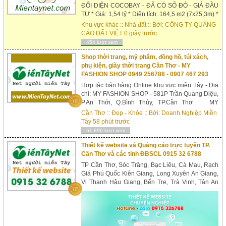
ĐỐI DIỆN COCOBAY - ĐÃ CÓ SỔ ĐỎ - GIÁ ĐẦU
TƯ * Giá: 1,54 tỷ * Diện tích: 164,5 m2 (7x25,3m) *
Hướng: Đông * Pháp lý: sổ đỏ lâu dài LH:
Khu vực khác
::
Nhà đất
:: Bởi:
CÔNG TY QUẢNG
0905759986 * Vị trí: - Nằm ngay vị trí vàng, nơi lý
CÁO ĐẤT VIỆT
0 giây trước
tưởng để mua để dành, đầu tư, đón đầu các dự
454 lượt xem
án lân cận. - Đất nền nga...
Shop thời trang, mỹ phẩm, đồng hồ, túi xách,
phụ kiện, giày thời trang Cần Thơ - MY
FASHION SHOP 0949 256788 - 0907 467 293
Hợp tác bán hàng Online khu vực miền Tây - Địa
chỉ: MY FASHION SHOP - 581P Trần Quang Diệu,
P.An Thới, Q.Bình Thủy, TP.Cần Thơ MY
FASHION SHOP 581P Trần Quang Diệu, P.An
Cần Thơ
::
Đẹp - Khỏe
:: Bởi:
Doanh Nghiệp Miền
Thới, Q.Bình Thủy, TP.Cần Thơ Điện thoại: 0949
Tây
58 phút trước
256788 - 0907 467 293 Facebook: https://ww...
61,896 lượt xem
Thiết kế website và Quảng cáo trực tuyến TP.
Cần Thơ và các tỉnh ĐBSCL 0915 32 6788
TP Cần Thơ, Sóc Trăng, Bạc Liêu, Cà Mau, Rạch
Giá Phú Quốc Kiên Giang, Long Xuyên An Giang,
Vị Thanh Hậu Giang, Bến Tre, Trà Vinh, Tân An
Long An, Vĩnh Long, Sa Đéc Cao Lãnh Đồng
Tháp, Mỹ Tho Tiền Giang. [MỖI TUẦN 01 Website
mới] ...