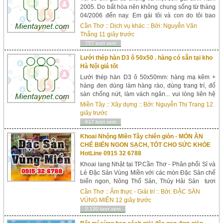
2005. Do bất hòa nên không chung sống từ tháng
04/2006 đến nay. Em gái tôi và con do tôi bao
quanh nuôi dưỡng từ khi sinh con cho đến nay.
Cần Thơ
::
Dịch vụ khác
:: Bởi:
Nguyễn Văn
Cha của đứa trẻ từ khi về nhà mẹ ruột đến nay
Thắng
11 giây trước
cũng không chu cấp tiền bạc hay thăm hỏi. Vì sợ
757 lượt xem
khi ly hôn sẽ ảnh hưởng tác động đến tâm...
Lưới thép hàn D3 ô 50x50 . hàng có sẵn tại kho
Hà Nội giá tốt
Lưới thép hàn D3 ô 50x50mm: hàng mạ kẽm +
hàng đen dùng làm hàng rào, dùng trang trí, đổ
sàn chống nứt, làm vách ngăn... vui lòng liên hệ
hotline: 0974487606 - Mrs Trang để được tư vấn
Miền Tây
::
Xây dựng
:: Bởi:
Nguyễn Thị Trang
12
và báo giá tốt: Quy cách : - Dạng cuộn có sẵn :
giây trước
1mx15m, 1.2mx15m, 1.5mx15m/ cuộn - Dạng tấm:
617 lượt xem
sản xuất theo kích thước đặt hàng của ...
Khoai Nhộng Miền Tây chiên giòn - MÓN ĂN
CHẾ BIẾN NGON SẠCH, TỐT CHO SỨC KHỎE
HotLine 0915 32 6788
Khoai lang Nhật tại TP.Cần Thơ - Phân phối Sỉ và
Lẻ Đặc Sản Vùng Miền với các món Đặc Sản chế
biến ngon, Nông Thổ Sản, Thủy Hải Sản tươi
sạch tốt cho sức khỏe. Gồm: Món chế biến Khoai
Cần Thơ
::
Ẩm thực - Giải trí
:: Bởi:
ĐẶC SẲN
Nhộng từ Khoai lang Nhật trồng tại Xã Tuy Đức,
VÙNG MIỀN
12 giây trước
Đắk Nông. Bơ ...
2,130 lượt xem