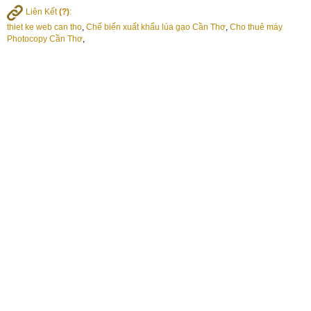
Liên Kết
(?)
:
thiet ke web can tho
,
Chế biến xuất khẩu lúa gạo Cần Thơ
,
Cho thuê máy
Photocopy Cần Thơ
,