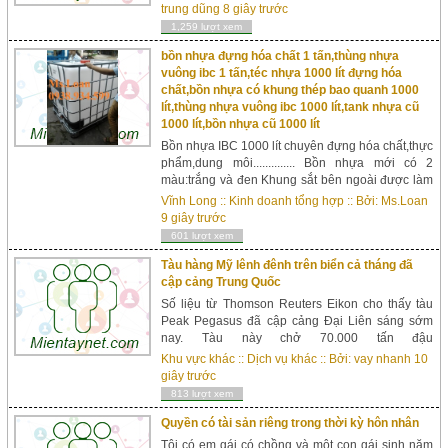
trung dũng
8 giây trước
1,259 lượt xem
bồn nhựa đựng hóa chất 1 tấn,thùng nhựa
vuông ibc 1 tấn,téc nhựa 1000 lít đựng hóa
chất,bồn nhựa có khung thép bao quanh 1000
lít,thùng nhựa vuông ibc 1000 lít,tank nhựa cũ
1000 lít,bồn nhựa cũ 1000 lít
Bồn nhựa IBC 1000 lít chuyên đựng hóa chất,thực
phẩm,dung môi.............. Bồn nhựa mới có 2
màu:trắng và đen Khung sắt bên ngoài được làm
bằng thép mạ kẽm Có 1 miệng bồn,1 vang xả đáy
Vĩnh Long
::
Kinh doanh tổng hợp
:: Bởi:
Ms.Loan
bồn Kích thước: 1186mm x 1000m...
9 giây trước
601 lượt xem
Tàu hàng Mỹ lênh đênh trên biển cả tháng đã
cập cảng Trung Quốc
Số liệu từ Thomson Reuters Eikon cho thấy tàu
Peak Pegasus đã cập cảng Đại Liên sáng sớm
nay. Tàu này chở 70.000 tấn đậu
tương từ Mỹ, ko kịp thông quan trước lúc Bắc Kinh
Khu vực khác
::
Dịch vụ khác
:: Bởi:
vay nhanh
10
áp thuế trả nủa và đã ph...
giây trước
813 lượt xem
Quyền có tài sản riêng trong thời kỳ hôn nhân
Tôi có em gái có chồng và một con gái sinh năm