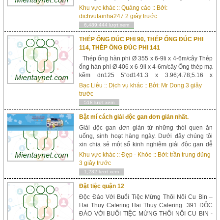
hay nâng hạ hàng. Bạn đang có 1 kiện hàng rất
Khu vực khác
::
Quảng cáo
:: Bởi:
lớn cần xếp dỡ và không đủ nhân c&oc...
dichvutainha247
2 giây trước
6,489,444 lượt xem
THÉP ỐNG ĐÚC PHI 90, THÉP ỐNG ĐÚC PHI
114, THÉP ỐNG ĐÚC PHI 141
Thép ống hàn phi Ø 355 x 6-9li x 4-6m/cây Thép
ống hàn phi Ø 406 x 6-9li x 4-6m/cây Ống thép mạ
kẽm dn125 5″od141.3 x 3.96;4.78;5.16 x
6000mm Ống thép mạ kẽm dn150 6″od168.3 x
Bạc Liêu
::
Dịch vụ khác
:: Bởi:
Mr Dong
3 giây
3.96;4.78;5.16 x 6000mm Ống thép mạ kẽm
trước
dn200 8″od219.1 x 3.96;4.78;5.16;6.35 x 600...
518 lượt xem
Bật mí cách giải độc gan đơn giản nhất.
Giải độc gan đơn giản từ những thói quen ăn
uống, sinh hoạt hàng ngày. Dưới đây chúng tôi
xin chia sẻ một số kinh nghiệm giải độc gan dễ
thực hiện và hiệu quả. Giải độc gan là thuật ngữ
Khu vực khác
::
Đẹp - Khỏe
:: Bởi:
trần trung dũng
nghe có vẻ phức tạp nhưng thực hiện công việc
3 giây trước
này kh&o...
1,282 lượt xem
Đặt tiệc quận 12
Độc Đáo Với Buổi Tiệc Mừng Thôi Nôi Cu Bin –
Hai Thụy Catering Hai Thụy Catering 391 ĐỘC
ĐÁO VỚI BUỔI TIỆC MỪNG THÔI NÔI CU BIN -