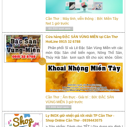
Cần Thơ
::
Máy tính, viễn thông
:: Bởi:
Miền Tây
Net
1 giờ trước
60,550 lượt xem
Cửa hàng ĐẶC SẢN VÙNG MIỀN tại Cần Thơ
HotLine 0915 32 6788
Phân phối Sỉ và Lẻ Đặc Sản Vùng Miền với các
món Đặc Sản chế biến ngon, Nông Thổ Sản,
Thủy Hải Sản tươi sạch tốt cho sức khỏe. Gồm:
Món chế biến Khoai Nhộng từ Khoai lang Nhật
trồng tại Xã Tuy Đức, Đắk Nông. Bơ 304 Đắk
Lắc. Mứt Dừa...
Cần Thơ
::
Ẩm thực - Giải trí
:: Bởi:
ĐẶC SẲN
VÙNG MIỀN
3 giờ trước
7,836 lượt xem
Ly INOX giữ nhiệt giá tốt nhất TP Cần Thơ -
Shop Online Cần Thơ - 0939443075
> Sản phẩm: Dành cho TẾT | Gia dụng gia đình |