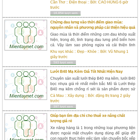
CỬA HÀNG ĐTDĐ - DỊCH VỤ CẦM ĐỒ CAO
Cần Thơ
::
Điện thoại
:: Bởi:
CAO HÙNG
6 giờ
HÙNG BÁN ĐIỆN THOẠI CHẤP NHẬN
trước
THANH TOÁN QUA THẺ: - Tấ...
16,854 lượt xem
Chứng đau lưng vào thời điểm giao mùa:
nguyên nhân và phương pháp cải thiện hiệu quả
Giao mùa là thời điểm những cơn đau khớp xuất
hiện, trong đó, tình trạng đau lưng phổ biến hơn
cả. Vậy làm sao phòng ngừa và cải thiện tình
trạng đau lưng khi giao mùa nhanh nhất? Nguyên
Khu vực khác
::
Đẹp - Khỏe
:: Bởi:
Vũ Nhung
1
nhân đau lưng vào lúc giao m&ugra...
giây trước
593 lượt xem
Lưới B40 Mạ Kẽm Giá Tốt Nhất Hiện Nay
Chuyên sản xuất lưới thép B40 mạ kẽm, lưới B40
bọc nhựa giá rẻ nhất miền bắc Mô tả Lưới thép
B40 mạ kẽm chống rỉ sét là sản phẩm được sử
dụng rộng rãi trong đời sống con người. Lưới
Cà Mau
::
Xây dựng
:: Bởi:
đặng thị trang
2 giây
thép B40 thường được dùng làm hàng rào nhà ở,
trước
công trình, hàng rào san bóng, sân tennis… Nhờ
397 lượt xem
đặc điểm giá thành rẻ, bền theo thời gian, ...
Giúp bạn tìm địa chỉ cho thuê xe nâng chất
lượng giá rẻ
Xe nâng hàng là 1 trong những loại phương tiện
được ngoài mặt chuyên dụng dùng để giúp đỡ
con người thực hiện việc làm vận chuyển bốc xếp