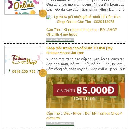
Quà tặng lưu niệm ấn tượng | Nhựa Đài Loan cao
cấp | Đồ da cao cấp | Sản phẩm Nhựa Dành cho
gia đình | Sản phẩm Nhựa Dành cho bé ... giao
hàng TP Cần Thơ và cả nước > Ly INOX giữ nhiệt
giá ...
Cần Thơ
::
Kinh doanh tổng hợp
:: Bởi:
SHOP
ONLINE
4 giờ trước
16,006 lượt xem
Shop thời trang cao cấp GIÁ TỪ 85k | My
Fashion Shop Cần Thơ
> Shop thời trang cao cấp chuyên Áo dài cách tân
đẹp cho nam, bé trai - nữ, bé gái - bé, trẻ em ,
đầm công sở, chân váy dài - đẹp chữ a - jean - bút
chì - bò - đuôi cá, đầm đi tiệc, đầm ...
Cần Thơ
::
Đẹp - Khỏe
:: Bởi:
My Fashion Shop
4
giờ trước
15,743 lượt xem