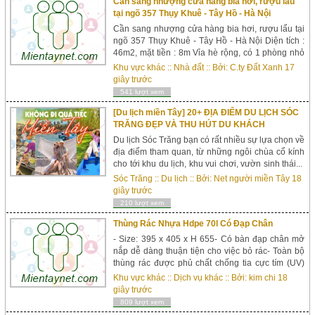
Cần sang nhượng cửa hàng bia hơi, rượu lẩu
tại ngõ 357 Thụy Khuê - Tây Hồ - Hà Nội
Cần sang nhượng cửa hàng bia hơi, rượu lẩu tại
ngõ 357 Thụy Khuê - Tây Hồ - Hà Nội Diện tích :
46m2, mặt tiền : 8m Vỉa hè rộng, có 1 phòng nhỏ
15m2, vệ sinh đầy đủ, cửa hàng có dụng cụ, vào
Khu vực khác
::
Nhà đất
:: Bởi:
C.ty Đất Xanh
17
hoạt động luôn, vị trí đẹp , kinh doanh thuận tiện,
giây trước
quán có lượng khách ổn định Giá thuê : 7
541 lượt xem
triệu/tháng Giá nhượng : 100 triệ...
[Du lịch miền Tây] 20+ ĐỊA ĐIỂM DU LỊCH SÓC
TRĂNG ĐẸP VÀ THU HÚT DU KHÁCH
Du lịch Sóc Trăng bạn có rất nhiều sự lựa chọn về
địa điểm tham quan, từ những ngôi chùa cổ kính
cho tới khu du lịch, khu vui chơi, vườn sinh thái...
Những ngôi chùa cổ kính ở Sóc TrăngSóc Trăng
Sóc Trăng
::
Du lịch
:: Bởi:
Net người miền Tây
18
nổi tiếng với những ngôi chù...
giây trước
210 lượt xem
Thùng Rác Nhựa Hdpe 70l Có Đạp Chân
- Size: 395 x 405 x H 655- Có bàn đạp chân mở
nắp dễ dàng thuận tiện cho việc bỏ rác- Toàn bộ
thùng rác được phủ chất chống tia cực tím (UV)
giúp cho thùng rác không bị lão hóa khi để ngoài
Khu vực khác
::
Dịch vụ khác
:: Bởi:
kim chi
18
trời nắng.- Sử dụng ...
giây trước
809 lượt xem