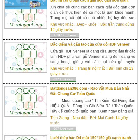
Bật mí cùng bạn cách giải độc gan đơn giản.
Xin chia sẻ cùng các bạn cách giải độc gan đơn
giản dễ thực hiện để có một lá gan khỏe mạnh.
Trong một xã hội có quá nhiều hệ lụy đến sức
khỏe của con người. Ô nhiễm môi trường, thực
Khu vực khác
::
Đẹp - Khỏe
:: Bởi:
trần trung dũng
phẩm kém an toàn, lạm dụng thuốc tây, h...
12 giây trước
1,187 lượt xem
Đặc điểm và cấu tạo của cửa gỗ HDF Veneer
Cửa gỗ HDF Veneer là dạng cửa được làm từ các
tấm HDF phủ vân gỗ Veneer mang đến dáng vẻ
sang trọng, giống với các loại cửa gỗ truyền
thống. Cùng tìm hiểu về loại cửa này qua bài viết
Khu vực khác
::
Trang trí nội thất
:: Bởi:
kim chi
13
dưới đây.Đặc điểm của cửa gỗ HDF VeneerCửa
giây trước
có...
627 lượt xem
Batdongsan386.com - Rao Vặt Mua Bán Nhà
Đât Chung Cư Toàn Quốc
- Muốn quảng cáo * Tìm Kiếm Bất Động Sản
HIỆU QUẢ - Đăng tin Giá Siêu Rẻ / Toàn Quốc :
Hãy để chúng tôi giúp bạn ! Xem ngay bảng giá :
https://nhadatkhachsan24h.com.vn/bao-gia-
Tiền Giang
::
Nhà đất
:: Bởi:
Mai Cảnh
14 giây
dn205.html -https://batdongsan386.com/bao-gia-
trước
quang-cao-dt20.html - Dành cho các...
597 lượt xem
Lưới thép hàn D4 mắt 150*150 giá cạnh tranh