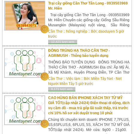
Trại cây giống Cần Thơ Tân Long - 0939503969
Mr. Hiền
Trại cây giống Cần Thơ Tân Long - 0939503969
Mr. Hiền Chuyên các giống cây: Giống Sầu Riêng
Musangkin (Malaysia) ruột vàng, Sầu Riêng
Chuồng Bò, Sầu Riêng Khổ Qua Xanh, Cây Vú
Cần Thơ
::
Nông nghiệp
:: Bởi:
daoduyen
5 giờ
Sữa Lò Rèn,&nb...
trước
12,421 lượt xem
ĐÔNG TRÙNG HẠ THẢO CẦN THƠ -
AGRIMUSH - Thông báo tuyển dụng
THÔNG BÁO TUYỂN DỤNG ĐÔNG TRÙNG HẠ
THẢO CẦN THƠ - AGRIMUSH Địa chỉ: Ấp Mỹ Ái,
Xã Mỹ Khánh, Huyện Phong Điền, TP Cần Thơ
(Đối diện khu du lịch Ông Đề) Điện thoại: 0292
Cần Thơ
::
Việc làm
:: Bởi:
Miền Tây Net - Net
626 6366 Do nhu cầu phát triển thị trường chúng
Người Miền Tây
5 giờ trước
tôi cần tuyển dụng ...
8,171 lượt xem
CAO HÙNG BÁN IPHONE XÁCH TAY TỪ MỸ
GIÁ TỐT(cập nhật 24/24) Điện thoại di dộng, dịch
vụ cầm đồ - mua trả góp lãi suất thấp, trả trước
chỉ 10% hồ sơ xét duyệt trong 10 phút
Chúng tôi chuyên kinh doanh: IPHONE 7,7PLUS,
6S,6SPLUS,6, 6PLUS, 5S, XÁCH TAY TỪ MỸ GIÁ
TỐT(cập nhật 24/24). Mở cửa: 9g00 - 21g00.