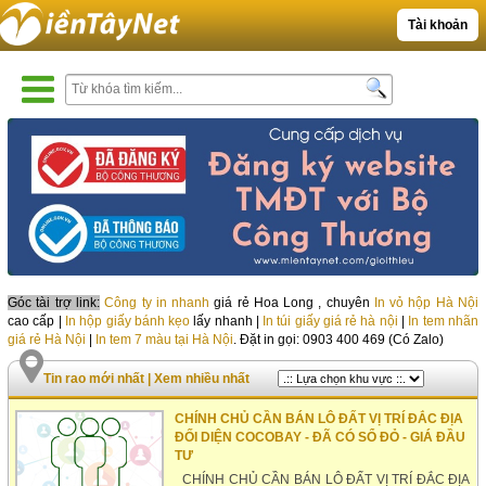
Tài khoản
Góc tài trợ link:
Công ty in nhanh
giá rẻ Hoa Long , chuyên
In vỏ hộp Hà Nội
cao cấp |
In hộp giấy bánh kẹo
lấy nhanh |
In túi giấy giá rẻ hà nội
|
In tem nhãn
giá rẻ Hà Nội
|
In tem 7 màu tại Hà Nội
. Đặt in gọi: 0903 400 469 (Có Zalo)
Tin rao mới nhất
|
Xem nhiều nhất
CHÍNH CHỦ CẦN BÁN LÔ ĐẤT VỊ TRÍ ĐẮC ĐỊA
ĐỐI DIỆN COCOBAY - ĐÃ CÓ SỔ ĐỎ - GIÁ ĐẦU
TƯ
CHÍNH CHỦ CẦN BÁN LÔ ĐẤT VỊ TRÍ ĐẮC ĐỊA