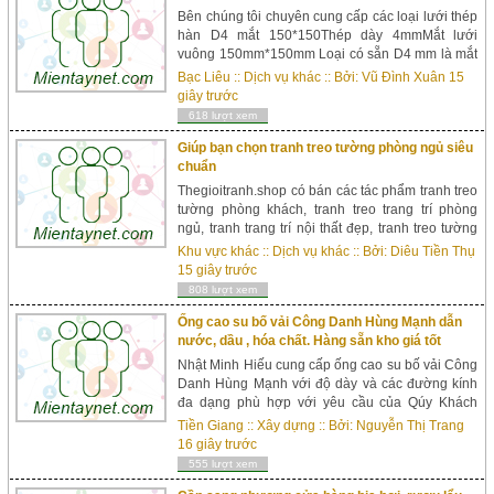
Bên chúng tôi chuyên cung cấp các loại lưới thép
hàn D4 mắt 150*150Thép dày 4mmMắt lưới
vuông 150mm*150mm Loại có sẵn D4 mm là mắt
100*100.150*150,200*200Khổ 2M X 25MNgoài
Bạc Liêu
::
Dịch vụ khác
:: Bởi:
Vũ Đình Xuân
15
ra bên chúng tôi còn nhận gia công theo yêu cầu
giây trước
từ phi 3mm,4mm,5mm,6mm....12mm với các mắt
618 lượt xem
khác nhauỨng dụng của lưới thép hàn: ứng dụng
đổ sàn bê ...
Giúp bạn chọn tranh treo tường phòng ngủ siêu
chuẩn
Thegioitranh.shop có bán các tác phẩm tranh treo
tường phòng khách, tranh treo trang trí phòng
ngủ, tranh trang trí nội thất đẹp, tranh treo tường
trang trí đẹp, tranh treo tường trang trí hay các
Khu vực khác
::
Dịch vụ khác
:: Bởi:
Diêu Tiền Thụ
mẫu tranh đẹp giá rẻ nhất tr&eci...
15 giây trước
808 lượt xem
Ống cao su bố vải Công Danh Hùng Mạnh dẫn
nước, dầu , hóa chất. Hàng sẵn kho giá tốt
Nhật Minh Hiếu cung cấp ống cao su bố vải Công
Danh Hùng Mạnh với độ dày và các đường kính
đa dạng phù hợp với yêu cầu của Qúy Khách
hàng - Đường kính (mm):8, 10, 12, 14,1 6, 19, 22,
Tiền Giang
::
Xây dựng
:: Bởi:
Nguyễn Thị Trang
25, 27, 30, 32, 34, 38, 40, 42, 45, 48, 50, 55, 60,
16 giây trước
65, 70, 75, 80, 90, 100, 120, 150, 200mm - Áp lực
555 lượt xem
làm việc: 10- 20 atm ,Nhiệt độ -1...