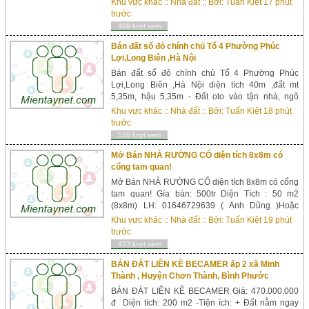
Khu vực khác
::
Nhà đất
:: Bởi:
Tuấn Kiệt
17 phút
. Nhà thiết kế sang trọng , đẹp từng cm . Tiện
trước
ích:Khu vực đông đúc tiện kinh doanh buôn bán
469 lượt xem
hoặc mở văn pho...
Bán đất sổ đỏ chính chủ Tổ 4 Phường Phúc
Lợi,Long Biên ,Hà Nội
Bán đất sổ đỏ chính chủ Tổ 4 Phường Phúc
Lợi,Long Biên ,Hà Nội diện tích 40m ,đất mt
5,35m, hậu 5,35m - Đất oto vào tận nhà, ngõ
trước nhà 4m. mảnh đất rất đẹp,chung quanh đã
Khu vực khác
::
Nhà đất
:: Bởi:
Tuấn Kiệt
18 phút
xây nhà hết, trường mầm non, cấp 1,2,3 cách nhà
trước
200 - 300m, gần chợ. Từ mảnh đất ra đường to
526 lượt xem
chưa đến 100m.( có ảnh minh họa) Gần bến xe
Buý...
Mở Bán NHÀ RƯỜNG CỔ diện tích 8x8m có
cổng tam quan!
Mở Bán NHÀ RƯỜNG CỔ diện tích 8x8m có cổng
tam quan! Gía bán: 500tr Diện Tích : 50 m2
(8x8m) LH: 01646729639 ( Anh Dũng )Hoặc
0966729639 (Trọng) Cần bán nhà rường cổ, nhà
Khu vực khác
::
Nhà đất
:: Bởi:
Tuấn Kiệt
19 phút
truyền thống Việt Nam- Diện tích 8x8m, bao gồm
trước
32 cột, có cổng tam quan rất đẹp khi hoàn thiện!-
453 lượt xem
Nhà gỗ kiến trúc hoa văn chạm khắc hoàn thiện,...
BÁN ĐẤT LIỀN KỀ BECAMER ấp 2 xã Minh
Thành , Huyện Chơn Thành, Bình Phước
BÁN ĐÁT LIỀN KỀ BECAMER Giá: 470.000.000
đ Diện tích: 200 m2 -Tiện ích: + Đất nằm ngay