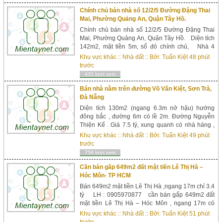
rộng 16m, gần chợ ngã 3thuận tiên cho việc kinh
...
Chính chủ bán nhà số 12/2/5 Đường Đặng Thai
Mai, Phường Quảng An, Quận Tây Hồ.
Chính chủ bán nhà số 12/2/5 Đường Đặng Thai
Mai, Phường Quảng An, Quận Tây Hồ. Diện tích
142m2, mặt tiền 5m, sổ đỏ chính chủ, Nhà 4
tầng, có sân trước ,sân sau, diện tích xây dựng
Khu vực khác
::
Nhà đất
:: Bởi:
Tuấn Kiệt
48 phút
100m2 * 5 4 tầng, Biệt thự cổ kiểu Pháp, đầy đủ
trước
nội thất, thiết kế đẹp, hiện đ...
431 lượt xem
Bán nhà nằm trên đường Võ Văn Kiệt, Sơn Trà,
Đà Nẵng
Diện tích 130m2 (ngang 6.3m nở hậu) hướng
đông bắc , đường 6m có lề 2m. Đường Nguyễn
Thiện Kế . Giá 7.5 tỷ, xung quanh có nhà hàng ,
khách sạn du lịch đầy đủ. **Nhà 2 tầng 3 phòng
Khu vực khác
::
Nhà đất
:: Bởi:
Tuấn Kiệt
49 phút
ngủ , 2 tolet, phòng khách có đường luồn - sân
trước
phơi rộng rãi thoáng mát, có hiên đậu oto. nhà kết
756 lượt xem
cấu nền móng 4 tầng có thể xâ...
Cần bán gấp 649m2 đất mặt tiền Lê Thị Hà –
Hóc Môn- TP HCM
Bán 649m2 mặt tiền Lê Thị Hà ,ngang 17m chỉ 3.4
tỷ LH : 0905970877 cần bán gấp 649m2 đất
mặt tiền Lê Thị Hà – Hóc Môn , ngang 17m có
416m2 thổ cư . Giá 3.4 tỷ . Sỗ hồng riêng ,sang
Khu vực khác
::
Nhà đất
:: Bởi:
Tuấn Kiệt
51 phút
tên công chứng ngay , nhanh chóng tiền mặt tôi