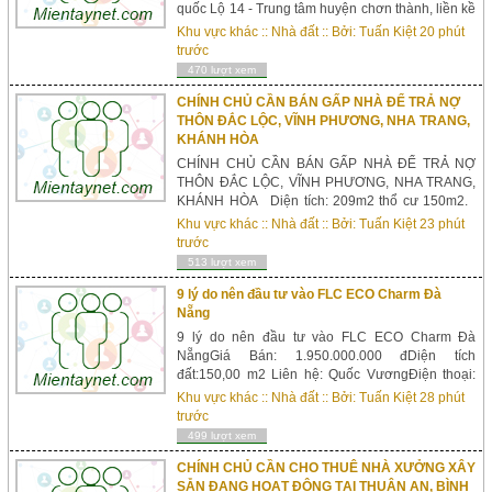
quốc Lộ 14 - Trung tâm huyện chơn thành, liền kề
khu công nghiệp bcamer + khu công nghiêp hoàn
Khu vực khác
::
Nhà đất
:: Bởi:
Tuấn Kiệt
20 phút
quốc chơn thành ,khu công nghệ cao an thái bình
trước
dương , sát bên trung tâm vincom tiền kinh doanh.
470 lượt xem
Khu đô thị sinh thái hồ ph...
CHÍNH CHỦ CẦN BÁN GẤP NHÀ ĐỂ TRẢ NỢ
THÔN ĐẮC LỘC, VĨNH PHƯƠNG, NHA TRANG,
KHÁNH HÒA
CHÍNH CHỦ CẦN BÁN GẤP NHÀ ĐỂ TRẢ NỢ
THÔN ĐẮC LỘC, VĨNH PHƯƠNG, NHA TRANG,
KHÁNH HÒA Diện tích: 209m2 thổ cư 150m2.
Giá: 7.000.000đ/m2 giá bao sổ Liên hệ:
Khu vực khác
::
Nhà đất
:: Bởi:
Tuấn Kiệt
23 phút
01264661324 để xem nhà Cần bán gấp nhà để
trước
trả nợ, tại khu tái định cư Đường 5m bê tông. Sổ
513 lượt xem
đỏ chính chủ. Lấy ...
9 lý do nên đầu tư vào FLC ECO Charm Đà
Nẵng
9 lý do nên đầu tư vào FLC ECO Charm Đà
NẵngGiá Bán: 1.950.000.000 đDiện tích
đất:150,00 m2 Liên hệ: Quốc VươngĐiện thoại:
08184343431. Vị trí đắc địa: tại cửa sông Cu Đê
Khu vực khác
::
Nhà đất
:: Bởi:
Tuấn Kiệt
28 phút
nối liền vịnh Đà Nẵng. Kết nối ba tuyến đường
trước
giao thông huyết mạch: Hành lang kinh tế Đông
499 lượt xem
Tây, Quốc lộ 1A và đường cao tốc Liên Chiểu –
Dung Quất....
CHÍNH CHỦ CẦN CHO THUÊ NHÀ XƯỞNG XÂY
SẴN ĐANG HOẠT ĐỘNG TẠI THUẬN AN, BÌNH