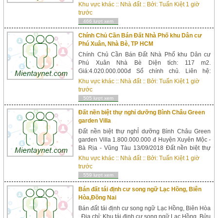
9TỔNG QUANHình Thực Tế Nhà Phố xây sẵn
Khu vực khác
::
Nhà đất
:: Bởi:
Tuấn Kiệt
1 giờ
đường 22 Nguyễn Xiển+Vị trí: Nằm Trong Khu
trước
Dân Cư Hiện Hữu, Liền Kề Dự Án khu Đô Thị
466 lượt xem
Vincity Quận 9 Đang Sang Lấp.+Tiện ích: Chợ,
Trường, Ngân hàng, UBND Phường...
Chính Chủ Cần Bán Đất Nhà Phố khu Dân cư
Phú Xuân, Nhà Bè, TP HCM
Chính Chủ Cần Bán Đất Nhà Phố khu Dân cư
Phú Xuân Nhà Bè Diện tích: 117 m2.
Giá:4.020.000.000đ Sổ chính chủ. Liên hệ:
0908082803 Bán Nhà phố Khu Dân Cư Phú
Khu vực khác
::
Nhà đất
:: Bởi:
Tuấn Kiệt
1 giờ
Xuân Nhà Bè Có giây phép xây dựng Điện Nước
trước
Nhà Gần chợ gần trường học thuận tiện giao
505 lượt xem
thông đi lại. Địa chỉ:Số Nhà 25 đường sô ...
Đất nền biệt thự nghỉ dưỡng Bình Châu Green
garden Villa
Đất nền biệt thự nghỈ dưỡng Bình Châu Green
garden Villa 1.800.000.000 đ Huyện Xuyên Mộc -
Bà Rịa - Vũng Tàu 13/09/2018 Đất nền biệt thự
nghĩ dưỡng Bình Châu Green garden Villa 1/9
Khu vực khác
::
Nhà đất
:: Bởi:
Tuấn Kiệt
1 giờ
Giá:1.800.000.000 đ Liên hệ:Phòng kinh doanh
trước
Địa chỉ:181k Bình Thới, Phường 9, Quận 11, tp
559 lượt xem
hcm Điện thoại: 0931826327 Trân trọng gử...
Bán đất tái định cư song ngữ Lạc Hồng, Biên
Hòa,Đồng Nai
Bán đất tái định cư song ngữ Lạc Hồng, Biên Hòa
Địa chỉ: Khu tái định cư song ngữ Lạc Hồng, Bửu