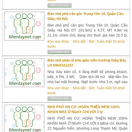
trước
sẽ thương lượng . Giá bán: 3.4 tỷ . &nbs...
436 lượt xem
Bán nhà phố căn góc Trung Yên 10, Quận Cầu
Giấy, Hà Nội
Bán nhà phố căn góc Trung Yên 10, Quận Cầu
Giấy, Hà Nội DT 101.9m2 x 4.5T, MT 4.9m và
21.1m, chính chủ, đang cho thuê. giá bán 20.5 tỷ.
Chủ nhà cần bán nhà mặt phố Trung Yên 10. Vị trí
Khu vực khác
::
Nhà đất
:: Bởi:
Tuấn Kiệt
55 phút
nhà căn góc lý tưởng thích hợp cả ở và cho
trước
thuê. + DT sổ đỏ 101.9m2 xây 4.5 tầng. + Mặt tiền
575 lượt xem
4.9m mặt hông 21.1m. Đường trư...
Bán nhà phân lô khu giáo viên trường Giáp Bát,
LH 0904161257
Nhà Xây kiên cố, 4 tầng thiết kế phòng khách,
bếp, 4 PN, 3 WC. Diện tích:38 m2 Mặt tiền 5m
nhà hai mặt thoáng. Ngõ trước nhà 3 m, ngõ sau
2m, cách đường ô tô 25 m. Gần trường cấp 1,2
Khu vực khác
::
Nhà đất
:: Bởi:
Tuấn Kiệt
58 phút
Giáp Bát, gần BV Bạch Mai, gần trường đại học
trước
BK, XD, KTQD, Quản Lý Giáo Dục. Nhà rất đẹp.
578 lượt xem
Phường Giáp Bát, Ho...
NHÀ PHỐ AN CƯ, HOÀN THIỆN NEW 100%
NHẬN NHÀ Ở NGAY CHỈ VỚI 3 tỷ
NHÀ PHỐ AN CƯ, HOÀN THIỆN NEW 100%
NHẬN NHÀ Ở NGAY CHỈ VỚI 3 tỷĐịa chỉ: Đường
22 Nguyễn Xiển, phường Long Thạnh Mỹ, Quận