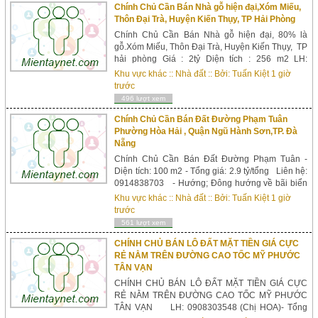
200m...
Chính Chủ Cần Bán Nhà gỗ hiện đại,Xóm Miếu,
Thôn Đại Trà, Huyện Kiến Thụy, TP Hải Phòng
Chính Chủ Cần Bán Nhà gỗ hiện đại, 80% là
gỗ.Xóm Miếu, Thôn Đại Trà, Huyện Kiến Thụy, TP
hải phòng Giá : 2tỷ Diện tích : 256 m2 LH:
0902292179 Nhà Gỗ Hiện Đại, 2 tầng mỗi tầng
Khu vực khác
::
Nhà đất
:: Bởi:
Tuấn Kiệt
1 giờ
90m2, 3p ngủ, 2wc, 1 bếp, phòng ăn , phòng
trước
khách đấy đủ, ban công 23m2. sàn gỗ trần gỗ,
496 lượt xem
đảm bảo thoáng mát về mùa hè, ấm áp về mùa
đôn...
Chính Chủ Cần Bán Đất Đường Phạm Tuân
Phường Hòa Hải , Quận Ngũ Hành Sơn,TP. Đà
Nẵng
Chính Chủ Cần Bán Đất Đường Phạm Tuân -
Diện tích: 100 m2 - Tổng giá: 2.9 tỷ/tổng Liên hệ:
0914838703 - Hướng; Đông hướng về bãi biển
tắm. -Chính chủ cần bán gấp đất gần bãi tắm.
Khu vực khác
::
Nhà đất
:: Bởi:
Tuấn Kiệt
1 giờ
Đất lô 12 B2.32 đường Nguyễn Phạm Tuân,đất
trước
gần ngã tư thuận lợi đi lại, kinh doanh buôn bán. -
561 lượt xem
Địa chỉ : Phườn...
CHÍNH CHỦ BÁN LÔ ĐẤT MẶT TIỀN GIÁ CỰC
RẺ NẰM TRÊN ĐƯỜNG CAO TỐC MỸ PHƯỚC
TÂN VẠN
CHÍNH CHỦ BÁN LÔ ĐẤT MẶT TIỀN GIÁ CỰC
RẺ NẰM TRÊN ĐƯỜNG CAO TỐC MỸ PHƯỚC
TÂN VẠN LH: 0908303548 (Chị HOA)- Tổng