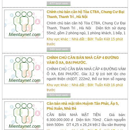
gỗ, vách gỗ trang trí, tủ, giường Giá bán 2.7 tỷ...
477 lượt xem
Chính chủ bán căn hộ Tòa CT8A, Chung Cư Đại
Thanh, Thanh Trì , Hà Nội
Chính chủ bán căn hộ Tòa CT8A, Chung Cư Đại
Thanh, Thanh Trì , Hà Nội Diện tích sử dụng
55m2, gồm 2 phòng ngủ, 1 phòng khách, 1 bếp, 1
vệ sinh. Ful nội thất, vị trí thuân lợi , tiện
Khu vực khác
::
Nhà đất
:: Bởi:
Tuấn Kiệt
15 phút
tích đầy đủ, trường, chợ, bệnh viện, siêu thị .v..v..
trước
giá bán : 850 triệu Liên hệ : 0971779446 ...
349 lượt xem
CHÍNH CHỦ CẦN BÁN NHÀ CẤP 4 ĐƯỜNG
VÀM Ô XA, ĐẠI PHƯỚC.
CHÍNH CHỦ CẦN BÁN NHÀ CẤP 4 ĐƯỜNG VÀM
Ô XA, ĐẠI PHƯỚC. Gía: 3,2 tỷ (có bớt lộc cho
người thiện chí)DT: 222m2, thổ cư trọn sổ ngang
12m2, dài 18,50m2 đường 6m2LH:
Khu vực khác
::
Nhà đất
:: Bởi:
Tuấn Kiệt
16 phút
0906439732 Pháp lý: đã có sổ hồng. - 2 PHÒNG
trước
NGỦ- 1 NHÀ VỆ SINH- 1 PHÒNG BẾP - 1
521 lượt xem
PHÒNG KHÁCH NHÀ NẰM TRONG KHU DÂN
CƯ ĐÔNG ĐÚC, GẦN CHỢ, TRƯỜ...
Cần bán nhà mặt tiền Huỳnh Tấn Phát, Ấp 5,
Phú Xuân, Nhà Bè
CẦN BÁN NHÀ MẶT TIỀN Giá bán:
6.300.000.000 đ Diện tích: 70m2 . Cách nguyễn
bình 500m DT 4,25 x 26,24 trệt 2 lầu sân thượng
4 phòng ngủ, 4 phòng vệ sinh, sân phơi giếng trời