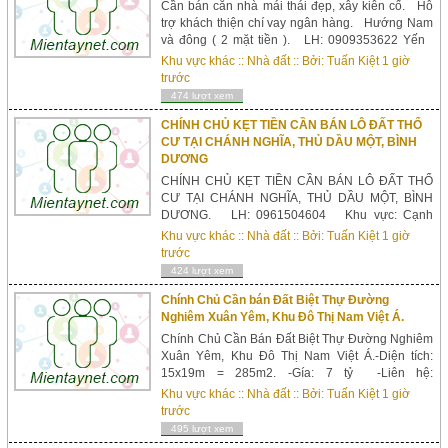
Cần bán căn nhà mái thái đẹp, xây kiên cố. Hỗ
trợ khách thiện chí vay ngân hàng. Hướng Nam
và đông ( 2 mặt tiền ). LH: 0909353622 Yến
Đường lớn , có sân để xe hơi, gần ngay giáo xứ
Khu vực khác
::
Nhà đất
:: Bởi:
Tuấn Kiệt
1 giờ
Bắc Hải Hố Nai, gần UBND phường, cách đường
trước
Nguyễn Ái Quốc 700 mét. Diện tích: 5,5* 23 nở
474 lượt xem
hậu ...
CHÍNH CHỦ KẸT TIỀN CẦN BÁN LÔ ĐẤT THỔ
CƯ TẠI CHÁNH NGHĨA, THỦ DẦU MỘT, BÌNH
DƯƠNG
CHÍNH CHỦ KẸT TIỀN CẦN BÁN LÔ ĐẤT THỔ
CƯ TẠI CHÁNH NGHĨA, THỦ DẦU MỘT, BÌNH
DƯƠNG. LH: 0961504604 Khu vực: Cạnh
trường Võ Minh Đức, Phường Chánh Nghĩa, TP.
Khu vực khác
::
Nhà đất
:: Bởi:
Tuấn Kiệt
1 giờ
Thủ Dầu Một. Tổng giá: 3.4 tỷ/nền. khi mua 2 nền
trước
giá 6.7 tỷ. Diện tích: 174m²/ nền. Thông tin mô
424 lượt xem
tả 1. Vị trí đất: có...
Chính Chủ Cần bán Đất Biệt Thự Đường
Nghiêm Xuân Yêm, Khu Đô Thị Nam Việt Á.
Chính Chủ Cần Bán Đất Biệt Thự Đường Nghiêm
Xuân Yêm, Khu Đô Thị Nam Việt Á.-Diện tích:
15x19m = 285m2. -Gía: 7 tỷ -Liên hệ:
0905703789 (MR Đoàn) -Hướng: Tây Nam
Khu vực khác
::
Nhà đất
:: Bởi:
Tuấn Kiệt
1 giờ
-Đường 10m5 ,có lề 5m, rộng thoáng, xung quanh
trước
là biệt thự, chỉ 200m là tới sông hàn thơ mộng. -
495 lượt xem
Block B1.3 lô 13.- Cách đường Chương Dương