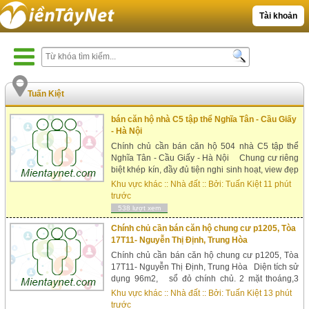
Tài khoản
Tuấn Kiệt
bán căn hộ nhà C5 tập thể Nghĩa Tân - Cầu Giấy
- Hà Nội
Chính chủ cần bán căn hộ 504 nhà C5 tập thể
Nghĩa Tân - Cầu Giấy - Hà Nội Chung cư riêng
biệt khép kín, đầy đủ tiện nghi sinh hoạt, view đẹp
thoáng mát nhìn sang trường mẫu giáo Hoa hồng.
Khu vực khác
::
Nhà đất
:: Bởi:
Tuấn Kiệt
11 phút
Hàng xóm toàn là cán bộ viên chức, nhà ở khu
trước
vực trung tâm rất thuận tiện gần chợ, trường học,
538 lượt xem
Bệnh viện, khu thể tha...
Chính chủ cần bán căn hộ chung cư p1205, Tòa
17T11- Nguyễn Thị Định, Trung Hòa
Chính chủ cần bán căn hộ chung cư p1205, Tòa
17T11- Nguyễn Thị Định, Trung Hòa Diện tích sử
dụng 96m2, sổ đỏ chính chủ. 2 mặt thoáng,3
phòng ngủ, 2 vệ sinh, 1 phòng khách, 1 phòng
Khu vực khác
::
Nhà đất
:: Bởi:
Tuấn Kiệt
13 phút
bếp, 2 ban công thoáng mát. Nội thất cơ bản, sàn
trước