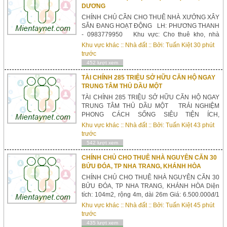
DƯƠNG
CHÍNH CHỦ CẦN CHO THUÊ NHÀ XƯỞNG XÂY
SẴN ĐANG HOẠT ĐỘNG LH: PHƯƠNG THANH
- 0983779950 Khu vực: Cho thuê kho, nhà
xưởng, đất tại Phường Thuận giao - Thị Xã Thuận
Khu vực khác
::
Nhà đất
:: Bởi:
Tuấn Kiệt
30 phút
An - Tỉnh Bình Dương. Giá thuê: 185 triệu/tháng
trước
Diện tích: 3889m² trong đó diện tích xưởng là
452 lượt xem
2786m². Thông tin mô...
TÀI CHÍNH 285 TRIỆU SỞ HỮU CĂN HỘ NGAY
TRUNG TÂM THỦ DẦU MỘT
TÀI CHÍNH 285 TRIỆU SỞ HỮU CĂN HỘ NGAY
TRUNG TÂM THỦ DẦU MỘT TRẢI NGHIỆM
PHONG CÁCH SỐNG SIÊU TIỆN ÍCH,
"SINGAPOR TRONG LÒNG THỦ DẦU MỘT" Vị Trí
Khu vực khác
::
Nhà đất
:: Bởi:
Tuấn Kiệt
43 phút
Trung Tâm giáp ngay 4 mặt tiền đường Huỳnh
trước
văn lũy, _Mỹ phước Tân vạn - Hoàng hoa thám
542 lượt xem
_Phạm ngũ lão Bàn Giao 100% Nội Thất Cao
Cấp Chuẩn 4*, Chỉ Cần Xách VaLi Vào ...
CHÍNH CHỦ CHO THUÊ NHÀ NGUYÊN CĂN 30
BỬU ĐÓA, TP NHA TRANG, KHÁNH HÒA
CHÍNH CHỦ CHO THUÊ NHÀ NGUYÊN CĂN 30
BỬU ĐÓA, TP NHA TRANG, KHÁNH HÒA Diện
tích: 104m2, rộng 4m, dài 26m Giá: 6.500.000đ/1
tháng Liên hệ Sdt : 0913981797 A điệp Cho thuê
Khu vực khác
::
Nhà đất
:: Bởi:
Tuấn Kiệt
45 phút
nhà cấp 4 Nguyên căn, có phòng ngủ, có phòng
trước
vệ sinh, phòng bếp, có sân đằng trước. Đường
435 lượt xem