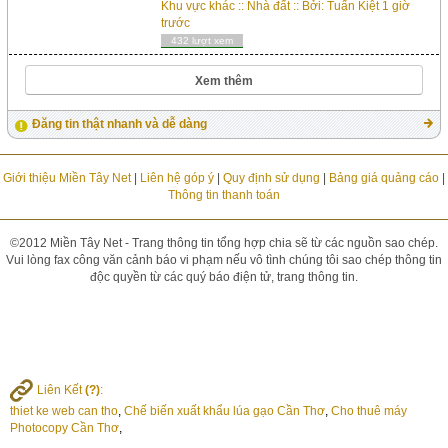
giá: 14tr/ m2 ( giá cả có thể thương lượng).- Diện
Khu vực khác
::
Nhà đất
:: Bởi:
Tuấn Kiệt
1 giờ
tích: 2140m2 (diện tích mặt tiền là 62m, ) có thể
trước
phân lô tách thửa bán theo yêu cầu- Địa chỉ: Đất
432 lượt xem
mặt tiền gần ngã tư đường Huỳnh Văn Lũy ...
Xem thêm
Đăng tin thật nhanh và dễ dàng
Giới thiệu Miền Tây Net
|
Liên hệ góp ý
|
Quy định sử dụng
|
Bảng giá quảng cáo
|
Thông tin thanh toán
©2012 Miền Tây Net - Trang thông tin tổng hợp chia sẽ từ các nguồn sao chép.
Vui lòng fax công văn cảnh báo vi phạm nếu vô tình chúng tôi sao chép thông tin
độc quyền từ các quý báo điện tử, trang thông tin.
Liên Kết
(?)
:
thiet ke web can tho
,
Chế biến xuất khẩu lúa gạo Cần Thơ
,
Cho thuê máy
Photocopy Cần Thơ
,