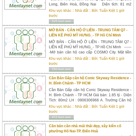
Long, Biên Hoà, Đồng Nai Diện tích: 81 m2
(ngang 4.5m, dài 18m), Hướng Bắc. Vị trí: Lô A10
Khu vực khác
::
Nhà đất
:: Bởi:
Tuấn Kiệt
1 giờ
Tình trạng giấy tờ: mới bốc thăm chưa đóng
trước
thuế. Khu dân cư đẹp hiện hữu, xây dựng tự do.
525 lượt xem
...
MỞ BÁN - CĂN HỘ Ở LIỀN - TRUNG TÂM Q7 -
LIỀN KỀ PHÚ MỸ HƯNG_- TP Hồ Chí Minh
MỞ BÁN - CĂN HỘ Ở LIỀN - TRUNG TÂM Q7 -
LIỀN KỀ PHÚ MỸ HƯNG_- TP Hồ Chí Minh ------
-Mở bán căn hộ cao cấp COSMO City. Mặt tiền
đường Nguyễn Thị Thập - Quận 7 ------- Chỉ Cần
Khu vực khác
::
Nhà đất
:: Bởi:
Tuấn Kiệt
1 giờ
Thanh Toán 980_triệu (40%) Đã nhận nhà ngay (
trước
số còn lại cứ thanh toán 50 triệu 1 tháng không lãi
550 lượt xem
xuất cũng được ) -----Đơn...
Cần Bán Gấp căn hộ Conic Skyway Residence -
H. Bình Chánh - TP HCM
Cần Bán Gấp căn hộ Conic Skyway Residence -
H. Bình Chánh - TP HCM Giá bán: 1.85 tỷ - Diện
Tích: 80m2 LH : 0906306966 A. Trường Căn hộ
Gồm 2phòng ngủ, 2 wc . Tặng Full nội thất cao
Khu vực khác
::
Nhà đất
:: Bởi:
Tuấn Kiệt
1 giờ
cấp : Máy lạnh 2 ,Máy nước nóng 2 ,máy lọc nước
trước
(nóng lạnh) ,máy giặt , 1 tủ giường + nệm , 2 bộ
472 lượt xem
sof , 1 bộ bàn ăn, đèn trang trí - đ...
Cần bán căn nhà mái thái đẹp, xây kiên cố
phường Hố Nai-TP. Biên Hoà