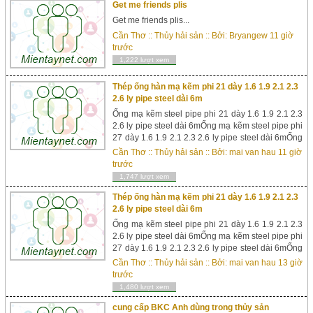
Get me friends plis
Get me friends plis...
Cần Thơ
::
Thủy hải sản
:: Bởi:
Bryangew
11 giờ
trước
1,222 lượt xem
Thép ống hàn mạ kẽm phi 21 dày 1.6 1.9 2.1 2.3
2.6 ly pipe steel dài 6m
Ống mạ kẽm steel pipe phi 21 dày 1.6 1.9 2.1 2.3
2.6 ly pipe steel dài 6mỐng mạ kẽm steel pipe phi
27 dày 1.6 1.9 2.1 2.3 2.6 ly pipe steel dài 6mỐng
mạ kẽm steel pipe phi 34 dày 1.6 1.9 2.1 2.3 2.5
Cần Thơ
::
Thủy hải sản
:: Bởi:
mai van hau
11 giờ
2.6 3.2 ly pipe steel dài 6mỐng mạ kẽm steel pipe
trước
phi 42 dày 1.6 1.9 2.1...
1,747 lượt xem
Thép ống hàn mạ kẽm phi 21 dày 1.6 1.9 2.1 2.3
2.6 ly pipe steel dài 6m
Ống mạ kẽm steel pipe phi 21 dày 1.6 1.9 2.1 2.3
2.6 ly pipe steel dài 6mỐng mạ kẽm steel pipe phi
27 dày 1.6 1.9 2.1 2.3 2.6 ly pipe steel dài 6mỐng
mạ kẽm steel pipe phi 34 dày 1.6 1.9 2.1 2.3 2.5
Cần Thơ
::
Thủy hải sản
:: Bởi:
mai van hau
13 giờ
2.6 3.2 ly pipe steel dài 6mỐng mạ kẽm steel pipe
trước
phi 42 dày 1.6 1.9 2.1...
1,480 lượt xem
cung cấp BKC Anh dùng trong thủy sản