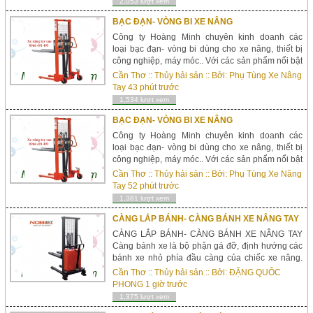
2,053 lượt xem
BẠC ĐẠN- VÒNG BI XE NÂNG
Công ty Hoàng Minh chuyên kinh doanh các
loại bạc đạn- vòng bi dùng cho xe nâng, thiết bị
công nghiệp, máy móc.. Với các sản phẩm nổi bật
: Bạc đạn bi cầu 1 dãy, 2 dãy, bạc đạn cone, bạc
Cần Thơ
::
Thủy hải sản
:: Bởi:
Phụ Tùng Xe Nâng
đạn đ...
Tay
43 phút trước
1,534 lượt xem
BẠC ĐẠN- VÒNG BI XE NÂNG
Công ty Hoàng Minh chuyên kinh doanh các
loại bạc đạn- vòng bi dùng cho xe nâng, thiết bị
công nghiệp, máy móc.. Với các sản phẩm nổi bật
: Bạc đạn bi cầu 1 dãy, 2 dãy, bạc đạn cone, bạc
Cần Thơ
::
Thủy hải sản
:: Bởi:
Phụ Tùng Xe Nâng
đạn đ...
Tay
52 phút trước
1,381 lượt xem
CÀNG LẮP BÁNH- CÀNG BÁNH XE NÂNG TAY
CÀNG LẮP BÁNH- CÀNG BÁNH XE NÂNG TAY
Càng bánh xe là bộ phận gá đỡ, định hướng các
bánh xe nhỏ phía đầu càng của chiếc xe nâng.
Bản thân càng bánh xe nâng luôn phải g&aacu...
Cần Thơ
::
Thủy hải sản
:: Bởi:
ĐẶNG QUÔC
PHONG
1 giờ trước
1,375 lượt xem