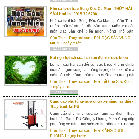
Khô cá lưỡi trâu Sông Đốc Cà Mau - THỦY HẢI
SẢN HotLine 0915 32 6788
Khô cá lưỡi trâu Sông Đốc Cà Mau tại Cần Thơ -
Phân phối Sỉ và Lẻ Đặc Sản Vùng Miền với các
món Đặc Sản chế biến ngon, Nông Thổ Sản,
Thủy Hải Sản tươi sạch tốt cho sức khỏe. Gồm:
Cần Thơ
::
Thủy hải sản
:: Bởi:
ĐẶC SẲN VÙNG
Món chế biến Khoai Nhộng từ Khoai lang Nh...
MIỀN
1 ngày trước
2,027 lượt xem
Bất ngờ lợi ích của hải sản đối với sức khỏe
Lợi ích của hải sản đối với sức khỏe không chỉ là
món ăn ngon cung cấp năng lượng cho cơ thể mà
hiểu sâu về thành phần dinh dưỡng có trong hải
sản còn giúp bạn nắm bắt được loại hải sản nào
Cần Thơ
::
Thủy hải sản
:: Bởi:
Tốt Cho Sức Khỏe
tốt cho nhu cầu dinh dưỡng, nhu cầu chữa bệnh
1 ngày trước
của từng ...
1,312 lượt xem
Cung cấp phụ tùng- sửa chữa xe nâng tay điện-
Thay bánh lái PU
Cung cấp phụ tùng- sửa xe nâng tay điện- Thay
bánh lái- Bánh PU Công ty Hoàng Minh Cung cấp
phụ tùng xe nâng tay điện chính hãng như: Board
điều khiển lái, motor chạy, motor bơm thủy lực,
Cần Thơ
::
Thủy hải sản
:: Bởi:
ĐẶNG QUÔC
bình ắc quy, bánh xe tải, b&aac...
PHONG
1 ngày trước