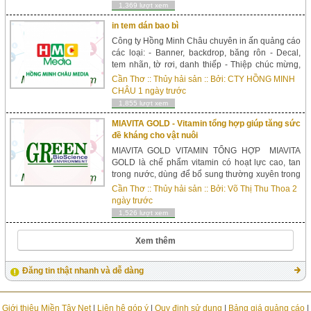
1,369 lượt xem
in tem dán bao bì
Công ty Hồng Minh Châu chuyên in ấn quảng cáo
các loại: - Banner, backdrop, băng rôn - Decal,
tem nhãn, tờ rơi, danh thiếp - Thiệp chúc mừng,
sinh nhật, thôi nôi, thiệp cưới, tân gia... - Thi công
Cần Thơ
::
Thủy hải sản
:: Bởi:
CTY HỒNG MINH
bảng hiệu hộp đèn - Thi công ...
CHÂU
1 ngày trước
1,855 lượt xem
MIAVITA GOLD - Vitamin tổng hợp giúp tăng sức
đề kháng cho vật nuôi
MIAVITA GOLD VITAMIN TỔNG HỢP MIAVITA
GOLD là chế phẩm vitamin có hoạt lực cao, tan
trong nước, dùng để bổ sung thường xuyên trong
khẩu phần thức ăn các vật nuôi. Thành phần
Cần Thơ
::
Thủy hải sản
:: Bởi:
Võ Thị Thu Thoa
2
Vitamin A: ...
ngày trước
1,526 lượt xem
Xem thêm
Đăng tin thật nhanh và dễ dàng
Giới thiệu Miền Tây Net
|
Liên hệ góp ý
|
Quy định sử dụng
|
Bảng giá quảng cáo
|