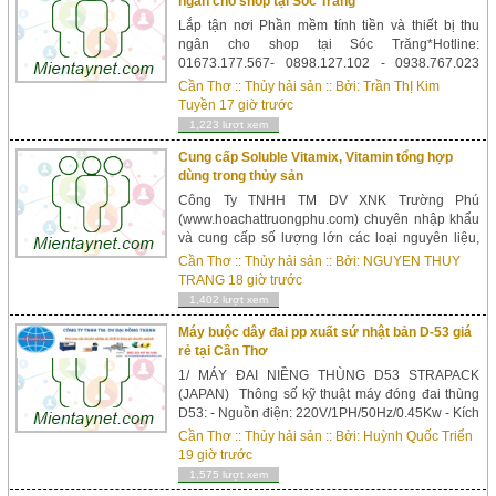
ngân cho shop tại Sóc Trăng
Lắp tận nơi Phần mềm tính tiền và thiết bị thu
ngân cho shop tại Sóc Trăng*Hotline:
01673.177.567- 0898.127.102 - 0938.767.023
(hỗ trợ tư vấn 24/24)LẮP ĐẶT VÀ HƯỚNG DẪN
Cần Thơ
::
Thủy hải sản
:: Bởi:
Trần ThỊ Kim
TẬN NƠI TOÀN QUỐC*HOTLINE HỖ TRỢ KỸ
Tuyền
17 giờ trước
THUẬT 24/24Công Ty TNHH Tư Vấn Chuyển
1,223 lượt xem
Giao Công Nghệ Tân...
Cung cấp Soluble Vitamix, Vitamin tổng hợp
dùng trong thủy sản
Công Ty TNHH TM DV XNK Trường Phú
(www.hoachattruongphu.com) chuyên nhập khẩu
và cung cấp số lượng lớn các loại nguyên liệu,
phụ gia, hóa chất, vật tư ngành: Nuôi Trồng Thủy
Cần Thơ
::
Thủy hải sản
:: Bởi:
NGUYEN THUY
Sản, Chế Biến Thủy Sản, Chăn Nuôi, Thú Y, Thực
TRANG
18 giờ trước
Phẩm, Nông Nghi...
1,402 lượt xem
Máy buộc dây đai pp xuất sứ nhật bản D-53 giá
rẻ tại Cần Thơ
1/ MÁY ĐAI NIỀNG THÙNG D53 STRAPACK
(JAPAN) Thông số kỹ thuật máy đóng đai thùng
D53: - Nguồn điện: 220V/1PH/50Hz/0.45Kw - Kích
thước máy: L780x W556 x H775(mm) - Trọng
Cần Thơ
::
Thủy hải sản
:: Bởi:
Huỳnh Quốc Triển
lượng máy: 60Kgs - Kích thước kiện hàng nhỏ
19 giờ trước
nhất: 60mm -...
1,575 lượt xem