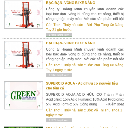
BẠC ĐẠN- VÒNG BI XE NÂNG
Công ty Hoàng Minh chuyên kinh doanh các
loại bạc đạn- vòng bi dùng cho xe nâng, thiết bị
công nghiệp, máy móc.. Với các sản phẩm nổi bật
: Bạc đạn bi cầu 1 dãy, 2 dãy, bạc đạn cone, bạc
Cần Thơ
::
Thủy hải sản
:: Bởi:
Phụ Tùng Xe Nâng
đạn đ...
Tay
21 giờ trước
1,665 lượt xem
BẠC ĐẠN- VÒNG BI XE NÂNG
Công ty Hoàng Minh chuyên kinh doanh các
loại bạc đạn- vòng bi dùng cho xe nâng, thiết bị
công nghiệp, máy móc.. Với các sản phẩm nổi bật
: Bạc đạn bi cầu 1 dãy, 2 dãy, bạc đạn cone, bạc
Cần Thơ
::
Thủy hải sản
:: Bởi:
Phụ Tùng Xe Nâng
đạn đ...
Tay
1 ngày trước
1,563 lượt xem
SUPERCID AQUA - Acid hữu cơ nguyên liệu
cho tôm cá
SUPERCID AQUA ACID HỮU CƠ Thành Phần
Acid citric: 15% Acid Fumaric: 10% Acid Probionic:
5% Acid Formic: 5% Công dụng - Kiểm soát
và ngăn ngừa nhiễm trùng đường ruột và các
Cần Thơ
::
Thủy hải sản
:: Bởi:
Võ Thị Thu Thoa
1
bệnh đường ruô...
ngày trước
1,374 lượt xem