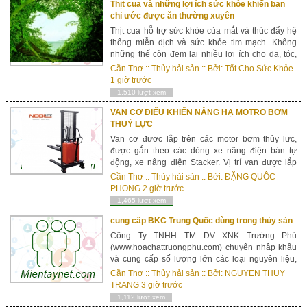
Thịt cua và những lợi ích sức khỏe khiến bạn
chỉ ước được ăn thường xuyên
Thịt cua hỗ trợ sức khỏe của mắt và thúc đẩy hệ
thống miễn dịch và sức khỏe tim mạch. Không
những thế còn đem lại nhiều lợi ích cho da, tóc,
móng... Trên thực đơn hải sản, cua là món phổ
Cần Thơ
::
Thủy hải sản
:: Bởi:
Tốt Cho Sức Khỏe
biến nhất. Nó không chỉ ngon mà c&o...
1 giờ trước
1,510 lượt xem
VAN CƠ ĐIẾU KHIỂN NÂNG HẠ MOTRO BƠM
THUỶ LỰC
Van cơ được lắp trên các motor bơm thủy lực,
được gắn theo các dòng xe nâng điện bán tự
động, xe nâng điện Stacker. Vị trí van được lắp
dưới cần gạt. Sản phẩm có sẵn- Giao hàng toàn
Cần Thơ
::
Thủy hải sản
:: Bởi:
ĐẶNG QUÔC
quốc. http://xenangtaynhat.com/bo-sac-dien...
PHONG
2 giờ trước
1,465 lượt xem
cung cấp BKC Trung Quốc dùng trong thủy sản
Công Ty TNHH TM DV XNK Trường Phú
(www.hoachattruongphu.com) chuyên nhập khẩu
và cung cấp số lượng lớn các loại nguyên liệu,
phụ gia, hóa chất, vật tư ngành: Nuôi Trồng Thủy
Cần Thơ
::
Thủy hải sản
:: Bởi:
NGUYEN THUY
Sản, Chế Biến Thủy Sản, Chăn Nuôi, Thú Y, Thực
TRANG
3 giờ trước
Phẩm, Nông Nghi...
1,112 lượt xem