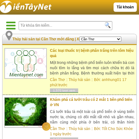
Tài khoản
Thủy hải sản tại Cần Thơ mới đăng
|
Xem nhiều nhất
Các loại thuốc trị bệnh phân trắng trên tôm hiệu
quả
Một trong những bệnh phổ biến luôn khiến bà con
nuôi tôm lo lắng và tìm mọi cách chữa trị đó là
bệnh phân trắng. Bệnh thường xuất hiện tại thời
điểm tôm được 40 ngày trở đi. Đây là bệnh khó
Cần Thơ
::
Thủy hải sản
:: Bởi:
anhhung01
17
chữa trị dứt điểm và hiệ...
phút trước
1,570 lượt xem
Khám phá cá lưỡi trâu có 2 mắt 1 bên phổ biến
ở VN
Cá lưỡi trâu là một loài cá phổ biến ở vùng biển
nước ta, chúng có đôi mắt rất nhỏ và gần nhau,
nằm cùng một phía ở bên trái, có thân hình
thường bị nhầm lẫn với loài giun biển dẹt.Cá lưỡi
Cần Thơ
::
Thủy hải sản
:: Bởi:
Tốt Cho Sức Khỏe
tr...
1 ngày trước