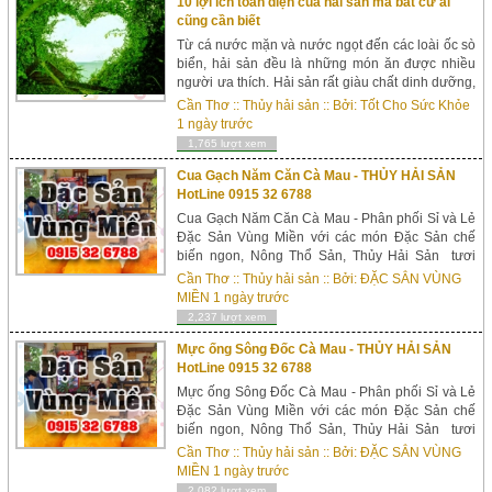
10 lợi ích toàn diện của hải sản mà bất cứ ai
cũng cần biết
Từ cá nước mặn và nước ngọt đến các loài ốc sò
biển, hải sản đều là những món ăn được nhiều
người ưa thích. Hải sản rất giàu chất dinh dưỡng,
đóng vai trò như một nguồn protein, vitamin và
Cần Thơ
::
Thủy hải sản
:: Bởi:
Tốt Cho Sức Khỏe
khoáng chất tốt, giàu axit b&eacu...
1 ngày trước
1,765 lượt xem
Cua Gạch Năm Căn Cà Mau - THỦY HẢI SẢN
HotLine 0915 32 6788
Cua Gạch Năm Căn Cà Mau - Phân phối Sỉ và Lẻ
Đặc Sản Vùng Miền với các món Đặc Sản chế
biến ngon, Nông Thổ Sản, Thủy Hải Sản tươi
sạch tốt cho sức khỏe. Gồm: Món chế biến Khoai
Cần Thơ
::
Thủy hải sản
:: Bởi:
ĐẶC SẲN VÙNG
Nhộng từ Khoai lang Nhật trồng tại Xã Tuy Đức,
MIỀN
1 ngày trước
Đắk Nông...
2,237 lượt xem
Mực ống Sông Đốc Cà Mau - THỦY HẢI SẢN
HotLine 0915 32 6788
Mực ống Sông Đốc Cà Mau - Phân phối Sỉ và Lẻ
Đặc Sản Vùng Miền với các món Đặc Sản chế
biến ngon, Nông Thổ Sản, Thủy Hải Sản tươi
sạch tốt cho sức khỏe. Gồm: Món chế biến Khoai
Cần Thơ
::
Thủy hải sản
:: Bởi:
ĐẶC SẲN VÙNG
Nhộng từ Khoai lang Nhật trồng tại Xã Tuy Đức,
MIỀN
1 ngày trước
Đắk Nôn...
2,082 lượt xem