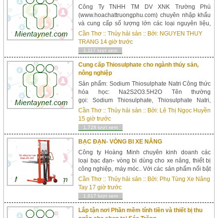
Công Ty TNHH TM DV XNK Trường Phú
(www.hoachattruongphu.com) chuyên nhập khẩu
và cung cấp số lượng lớn các loại nguyên liệu,
phụ gia, hóa chất, vật tư ngành: Nuôi Trồng Thủy
Cần Thơ
::
Thủy hải sản
:: Bởi:
NGUYEN THUY
Sản, Chế Biến Thủy Sản, Chăn Nuôi, Thú Y, Thực
TRANG
14 giờ trước
Phẩm, Nông Nghi...
1,117 lượt xem
Cung cấp Thiosulphate cho ngành thủy sản,
nông nghiệp
Sản phẩm: Sodium Thiosulphate Natri Công thức
hóa học: Na2S2O3.5H2O Tên thường
gọi: Sodium Thiosulphate, Thiosulphate Natri,
Sodium Sulfite Xuất xứ: Ấn Độ Đóng gói: 25
Cần Thơ
::
Thủy hải sản
:: Bởi:
Lê Thị Ngọc Huyền
kg/bao Mô tả: -Tinh thể trong suốt hoặc màu vàng
15 giờ trước
nhạt. -Hàm ...
1,728 lượt xem
BẠC ĐẠN- VÒNG BI XE NÂNG
Công ty Hoàng Minh chuyên kinh doanh các
loại bạc đạn- vòng bi dùng cho xe nâng, thiết bị
công nghiệp, máy móc.. Với các sản phẩm nổi bật
: Bạc đạn bi cầu 1 dãy, 2 dãy, bạc đạn cone, bạc
Cần Thơ
::
Thủy hải sản
:: Bởi:
Phụ Tùng Xe Nâng
đạn đ...
Tay
17 giờ trước
1,617 lượt xem
Lắp tận nơi Phần mềm tính tiền và thiết bị thu