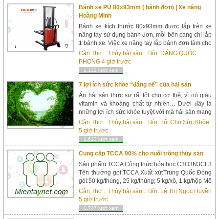
Bánh xe PU 80x93mm ( bánh đơn) | Xe nâng
Hoàng Minh
Bánh xe kích thước 80x93mm được lắp trên xe
nâng tay sử dụng bánh đơn, mỗi bên càng chỉ lắp
1 bánh xe. Việc xe nâng tay lắp bánh đơn làm cho
người lao động dễ dàng sử dụng hơn, nhất là khi
Cần Thơ
::
Thủy hải sản
:: Bởi:
ĐẶNG QUÔC
đẩy vào nâ...
PHONG
4 giờ trước
1,132 lượt xem
7 lợi ích sức khỏe “đáng nể” của hải sản
Ăn hải sản thực sự rất tốt cho cơ thể, vì nó giàu
vitamin và khoáng chất tự nhiên… Dưới đây là
những lợi ích sức khỏe tuyệt vời mà hải sản mang
lại cho cơ thể bạn.1. Ngăn ngừa bệnh trầm
Cần Thơ
::
Thủy hải sản
:: Bởi:
Tốt Cho Sức Khỏe
cảmHầu hết mọi người đều có khả năng bị bệnh
5 giờ trước
trầm cả...
1,613 lượt xem
Cung cấp TCCA 90% cho nuôi trồng thủy sản
Sản phẩm:TCCA Công thức hóa học:C3O3N3CL3
Tên thường gọi:TCCA Xuất xứ:Trung Quốc Đóng
gói:50 kg/thùng, 25 kg/thùng; 5 kg/xô, 1 kg/hộp Mô
tả: -Bột màu trắng. -Hàm lượng: 90% min. Công
Cần Thơ
::
Thủy hải sản
:: Bởi:
Lê Thị Ngọc Huyền
dụng: -Chất sát khuẩn, xử l&yac...
5 giờ trước
1,747 lượt xem