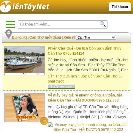
Tài khoản
Du lịch tại Cần Thơ mới đăng
|
Xem nhiều nhất
Phiên Chợ Quê - Du lịch Cồn Sơn Bình Thủy
Cần Thơ 0705 114114
Cá lóc bay, bánh khéo, phiên chợ quê, trò chơi
miệt vườn tại Cồn Sơn - Bình Thủy TP.Cần Thơ
Bến tàu du lịch Cồn Sơn P.Bùi Hữu Nghĩa, Q.Bình
Thủy, TP.Cần Thơ HotLine: 0705 114114 Email:
Cần Thơ
::
Du lịch
:: Bởi:
Cồn Sơn Cần Thơ
38
kinhdoanh@dulichconsoncantho.com Webs...
phút trước
2,173 lượt xem
Vé máy bay giá rẻ nhanh chóng, an toàn, tiết
kiệm Cần Thơ - HẢI DƯƠNG 0975 112 333
Vé máy bay giá rẻ tại TP. Cần Thơ với Hãng hàng
không Nội địa | Quốc tế | Hành trình phổ biến gồm
Vietnam Airlines | Vietjet Air | Jetstar Airways |
American Airlines | Eva Airways | Cathay Pacific
Airways | Korean Air | China Airlines | Japan
Airlines | Singapore ...