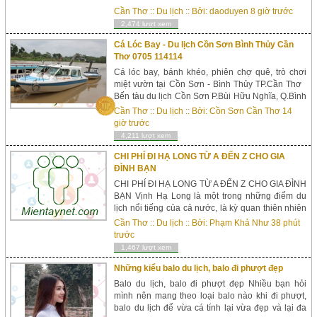
Cần Thơ
::
Du lịch
:: Bởi:
daoduyen
8 giờ trước
2,474 lượt xem
Cá Lóc Bay - Du lịch Cồn Sơn Bình Thủy Cần
Thơ 0705 114114
Cá lóc bay, bánh khéo, phiên chợ quê, trò chơi
miệt vườn tại Cồn Sơn - Bình Thủy TP.Cần Thơ
Bến tàu du lịch Cồn Sơn P.Bùi Hữu Nghĩa, Q.Bình
Thủy, TP.Cần Thơ HotLine: 0705 114114 Email:
Cần Thơ
::
Du lịch
:: Bởi:
Cồn Sơn Cần Thơ
14
kinhdoanh@dulichconsoncantho.com Website:
giờ trước
www...
4,211 lượt xem
CHI PHÍ ĐI HẠ LONG TỪ A ĐẾN Z CHO GIA
ĐÌNH BẠN
CHI PHÍ ĐI HẠ LONG TỪ A ĐẾN Z CHO GIA ĐÌNH
BẠN Vịnh Hạ Long là một trong những điểm du
lịch nổi tiếng của cả nước, là kỳ quan thiên nhiên
của thế giới. Trước khi bạn đi du lịch Hạ Long thì
Cần Thơ
::
Du lịch
:: Bởi:
Phạm Khả Như
38 phút
bạn nên trang bị cho mình những kiến thức sau
trước
về chi ph...
1,467 lượt xem
Những kiểu balo du lịch, balo đi phượt đẹp
Balo du lịch, balo đi phượt đẹp Nhiều bạn hỏi
mình nên mang theo loại balo nào khi đi phượt,
balo du lịch để vừa cá tính lại vừa đẹp và lại đa