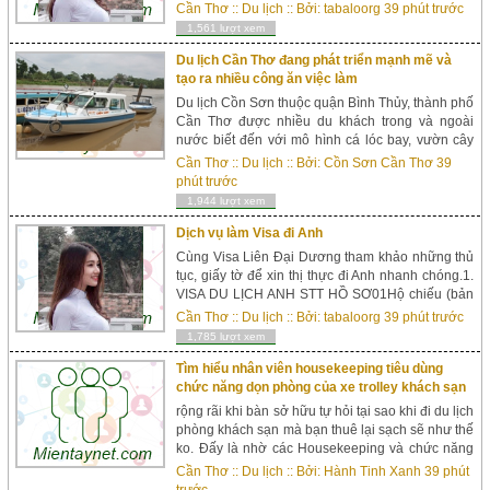
năng. Sau khi tổng hợp những câu hỏi này thì
Cần Thơ
::
Du lịch
:: Bởi:
tabaloorg
39 phút trước
mình dành riêng 1 bài này ...
1,561 lượt xem
Du lịch Cần Thơ đang phát triển mạnh mẽ và
tạo ra nhiều công ăn việc làm
Du lịch Cồn Sơn thuộc quận Bình Thủy, thành phố
Cần Thơ được nhiều du khách trong và ngoài
nước biết đến với mô hình cá lóc bay, vườn cây
ăn trái, vườn cò hay mô hình du lịch trải nghiệm
Cần Thơ
::
Du lịch
:: Bởi:
Cồn Sơn Cần Thơ
39
như: Làm bánh dân ...
phút trước
1,944 lượt xem
Dịch vụ làm Visa đi Anh
Cùng Visa Liên Đại Dương tham khảo những thủ
tục, giấy tờ để xin thị thực đi Anh nhanh chóng.1.
VISA DU LỊCH ANH STT HỒ SƠ01Hộ chiếu (bản
chính, còn hạn 6 tháng, có chữ ký, hộ chiếu cũ
Cần Thơ
::
Du lịch
:: Bởi:
tabaloorg
39 phút trước
(nếu có)).021 hình 4 x 6 (nền trắng, không
1,785 lượt xem
qu&aac...
Tìm hiểu nhân viên housekeeping tiêu dùng
chức năng dọn phòng của xe trolley khách sạn
rộng rãi khi bàn sở hữu tự hỏi tại sao khi đi du lịch
phòng khách sạn mà bạn thuê lại sạch sẽ như thế
ko. Đấy là nhờ các Housekeeping và chức năng
dọn phòng của Xe trolley. >> Bài viết liên
Cần Thơ
::
Du lịch
:: Bởi:
Hành Tinh Xanh
39 phút
quan: http://hanhtinhxanh.com.v...