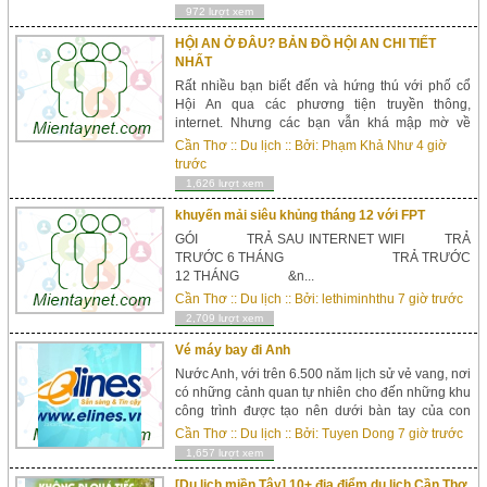
972 lượt xem
HỘI AN Ở ĐÂU? BẢN ĐỒ HỘI AN CHI TIẾT
NHẤT
Rất nhiều bạn biết đến và hứng thú với phố cổ
Hội An qua các phương tiện truyền thông,
internet. Nhưng các bạn vẫn khá mập mờ về
thông tin của Hội An như Hội An ở đâu, nằm ở
Cần Thơ
::
Du lịch
:: Bởi:
Phạm Khả Như
4 giờ
miền nào của nước ta và cách đi du lịch tới Hội
trước
An n...
1,626 lượt xem
khuyến mải siêu khủng tháng 12 với FPT
GÓI TRẢ SAU INTERNET WIFI TRẢ
TRƯỚC 6 THÁNG TRẢ TRƯỚC
12 THÁNG &n...
Cần Thơ
::
Du lịch
:: Bởi:
lethiminhthu
7 giờ trước
2,709 lượt xem
Vé máy bay đi Anh
Nước Anh, với trên 6.500 năm lịch sử vẻ vang, nơi
có những cảnh quan tự nhiên cho đến những khu
công trình được tạo nên dưới bàn tay của con
người rất chi là độc đáo, hấp dẫn. Từ London TT
Cần Thơ
::
Du lịch
:: Bởi:
Tuyen Dong
7 giờ trước
kinh tế, tài chính bậc nhất thế giới cho đến thị xã...
1,657 lượt xem
[Du lịch miền Tây] 10+ địa điểm du lịch Cần Thơ