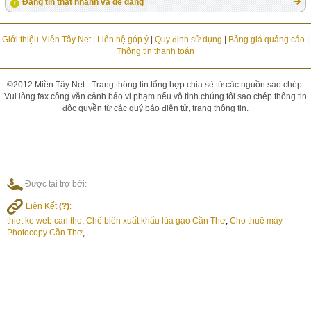
Đăng tin thật nhanh và dễ dàng
Giới thiệu Miền Tây Net
|
Liên hệ góp ý
|
Quy định sử dụng
|
Bảng giá quảng cáo
|
Thông tin thanh toán
©2012 Miền Tây Net - Trang thông tin tổng hợp chia sẽ từ các nguồn sao chép.
Vui lòng fax công văn cảnh báo vi phạm nếu vô tình chúng tôi sao chép thông tin
độc quyền từ các quý báo điện tử, trang thông tin.
Được tài trợ bởi:
Liên Kết
(?)
:
thiet ke web can tho
,
Chế biến xuất khẩu lúa gạo Cần Thơ
,
Cho thuê máy
Photocopy Cần Thơ
,