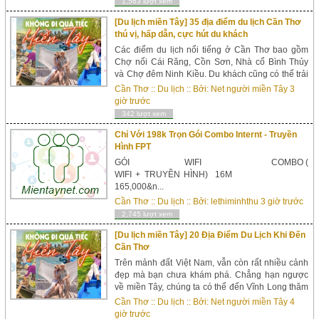
1,563 lượt xem
[Du lịch miền Tây] 35 địa điểm du lịch Cần Thơ
thú vị, hấp dẫn, cực hút du khách
Các điểm du lịch nổi tiếng ở Cần Thơ bao gồm
Chợ nổi Cái Răng, Cồn Sơn, Nhà cổ Bình Thủy
và Chợ đêm Ninh Kiều. Du khách cũng có thể trải
nghiệm nhiều món ăn đặc sản của địa phương.
Cần Thơ
::
Du lịch
:: Bởi:
Net người miền Tây
3
Cần Thơ từ lâu đã trở thành một điểm đến du lịch
giờ trước
nổi t...
342 lượt xem
Chỉ Với 198k Trọn Gói Combo Internt - Truyền
Hình FPT
GÓI WIFI COMBO (
WIFI + TRUYỀN HÌNH) 16M
165,000&n...
Cần Thơ
::
Du lịch
:: Bởi:
lethiminhthu
3 giờ trước
2,745 lượt xem
[Du lịch miền Tây] 20 Địa Điểm Du Lịch Khi Đến
Cần Thơ
Trên mảnh đất Việt Nam, vẫn còn rất nhiều cảnh
đẹp mà bạn chưa khám phá. Chẳng hạn ngược
về miền Tây, chúng ta có thể đến Vĩnh Long thăm
nhà xưa Vĩnh Long, cù lao An Bình,...; đến An
Cần Thơ
::
Du lịch
:: Bởi:
Net người miền Tây
4
Giang vãn cảnh miếu Bà Chúa Xứ, chù...
giờ trước