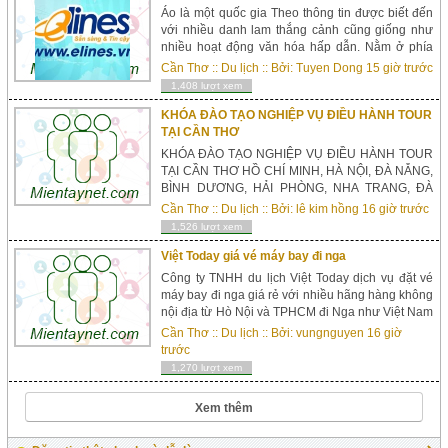
Áo là một quốc gia Theo thông tin được biết đến
với nhiều danh lam thắng cảnh cũng giống như
nhiều hoạt động văn hóa hấp dẫn. Nằm ở phía
trong dãy núi Alps, nơi đó là thiên đàng trượt tuyết
Cần Thơ
::
Du lịch
:: Bởi:
Tuyen Dong
15 giờ trước
& đi dạo đường dài thu hút đông...
1,408 lượt xem
KHÓA ĐÀO TẠO NGHIỆP VỤ ĐIỀU HÀNH TOUR
TẠI CẦN THƠ
KHÓA ĐÀO TẠO NGHIỆP VỤ ĐIỀU HÀNH TOUR
TẠI CẦN THƠ HỒ CHÍ MINH, HÀ NỘI, ĐÀ NẴNG,
BÌNH DƯƠNG, HẢI PHÒNG, NHA TRANG, ĐÀ
NẴNG, ĐÀ LẠT, BÌNH THẠNH Xem chi tiết khóa
Cần Thơ
::
Du lịch
:: Bởi:
lê kim hồng
16 giờ trước
học: Điều Hành Tour Khóa...
1,526 lượt xem
Việt Today giá vé máy bay đi nga
Công ty TNHH du lịch Việt Today dịch vụ đặt vé
máy bay đi nga giá rẻ với nhiều hãng hàng không
nội địa từ Hò Nội và TPHCM đi Nga như Việt Nam
Airline, Aeroflot, Vietjet, jetstar và nhiều hãng
Cần Thơ
::
Du lịch
:: Bởi:
vungnguyen
16 giờ
hàng không châu á và...
trước
1,270 lượt xem
Xem thêm