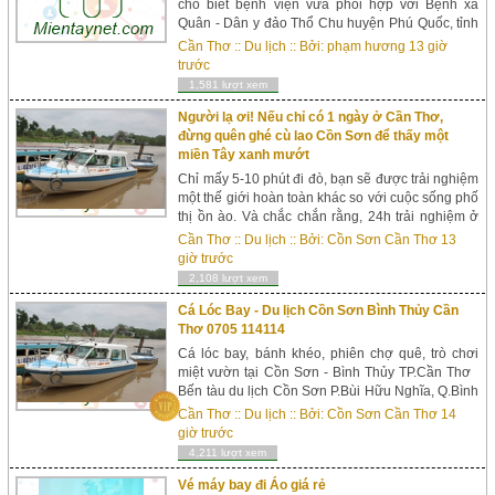
cho biết bệnh viện vừa phối hợp với Bệnh xá
Quân - Dân y đảo Thổ Chu huyện Phú Quốc, tỉnh
Kiên Giang cứu sống thành công 1 bệnh nhân bị
Cần Thơ
::
Du lịch
:: Bởi:
phạm hương
13 giờ
dao đâm vết với thương xuyên thấu ngực, thấu
trước
bụng. Xem th&ecir...
1,581 lượt xem
Người lạ ơi! Nếu chỉ có 1 ngày ở Cần Thơ,
đừng quên ghé cù lao Cồn Sơn để thấy một
miền Tây xanh mướt
Chỉ mấy 5-10 phút đi đò, bạn sẽ được trải nghiệm
một thế giới hoàn toàn khác so với cuộc sống phố
thị ồn ào. Và chắc chắn rằng, 24h trải nghiệm ở
nơi đây sẽ không hoài phí! Là một người đam
Cần Thơ
::
Du lịch
:: Bởi:
Cồn Sơn Cần Thơ
13
mê du lịch, thích kh&aac...
giờ trước
2,108 lượt xem
Cá Lóc Bay - Du lịch Cồn Sơn Bình Thủy Cần
Thơ 0705 114114
Cá lóc bay, bánh khéo, phiên chợ quê, trò chơi
miệt vườn tại Cồn Sơn - Bình Thủy TP.Cần Thơ
Bến tàu du lịch Cồn Sơn P.Bùi Hữu Nghĩa, Q.Bình
Thủy, TP.Cần Thơ HotLine: 0705 114114 Email:
Cần Thơ
::
Du lịch
:: Bởi:
Cồn Sơn Cần Thơ
14
kinhdoanh@dulichconsoncantho.com Website:
giờ trước
www...
4,211 lượt xem
Vé máy bay đi Áo giá rẻ