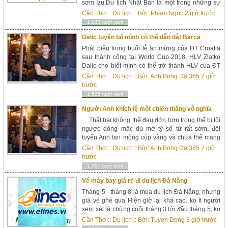
sớm Izu.Du lịch Nhật Bản là một trong những sự
lựa chọn được nhiều tín đồ du lịch ưa chuộng.
Cần Thơ
::
Du lịch
:: Bởi:
Phạm Ngọc
2 giờ trước
Các tour du lịch Nhật Bản tại Du Lịch Việt luôn
1,243 lượt xem
đảm bảo mang đến cho du khách những t...
Dalic tuyên bố mình có thể dẫn dắt Barca
Phát biểu trong buổi lễ ăn mừng của ĐT Croatia
sau thành công tại World Cup 2018, HLV Zlatko
Dalic cho biết mình có thể trở thành HLV của ĐT
Brazil hoặc CLB Barcelona nhưng sẽ vẫn trung
Cần Thơ
::
Du lịch
:: Bởi:
Anh Bong Da 365
2 giờ
thành với đội tuyển quốc gia sau công ở giải đấu
trước
trên đất Nga. Tại World ...
1,535 lượt xem
Người Anh khích lệ một chiến thắng vô nghĩa
Thất bại không thể đau đớn hơn trong thế bị lội
ngược dòng mặc dù mở tỷ số từ rất sớm, đội
tuyển Anh tan mộng cúp vàng và chưa thể mang
bóng đá trở về nhà, cay đắng nhìn Croatia thẳng
Cần Thơ
::
Du lịch
:: Bởi:
Anh Bong Da 365
2 giờ
tiến trận chung kết World Cup 2018 gặp Pháp....
trước
1,397 lượt xem
Vé máy bay giá rẻ đi du lịch Đà Nẵng
Tháng 5 - tháng 8 là mùa du lịch Đà Nẵng, nhưng
giá vé ghé qua Hiện giờ lại khá cao. ko ít người
xem xét là chừng cuối tháng 3 tới đầu tháng 5, ko
khí phù hợp để tắm biển, hoặc tháng 9, 10, mặc
Cần Thơ
::
Du lịch
:: Bởi:
Tuyen Dong
3 giờ trước
d&ugrav...