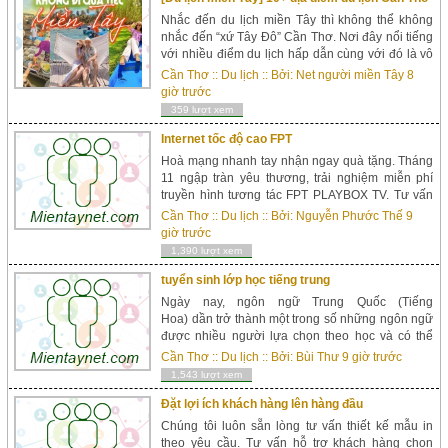
Nhắc đến du lịch miền Tây thì không thể không
nhắc đến “xứ Tây Đô” Cần Thơ. Nơi đây nổi tiếng
với nhiều điểm du lịch hấp dẫn cùng với đó là vô
vàn các trải nghiệm du lịch hấp dẫn dành cho du
Cần Thơ
::
Du lịch
:: Bởi:
Net người miền Tây
8
khách khám p...
giờ trước
359 lượt xem
Internet tốc độ cao FPT
Hoà mạng nhanh tay nhận ngay quà tặng. Tháng
11 ngập tràn yêu thương, trải nghiệm miễn phí
truyền hình tương tác FPT PLAYBOX TV. Tư vấn
lắp đặt internet, truyền hình số, nhận nhiều quà
Cần Thơ
::
Du lịch
:: Bởi:
Nguyễn Phước Thế
9
tặng hấp dẫn. ☘️☘️Hotline: 0783938989 &
giờ trước
0961719859...
1,390 lượt xem
tuyển sinh lớp học tiếng trung
Ngày nay, ngôn ngữ Trung Quốc (Tiếng
Hoa) dần trở thành một trong số những ngôn ngữ
được nhiều người lựa chọn theo học và có thể
tương lai tiếng Trung sẽ thành một trong những
Cần Thơ
::
Du lịch
:: Bởi:
Bùi Thư
9 giờ trước
ngôn ngữ phổ biến nhất thế giới. Có những người
1,543 lượt xem
theo học ti...
Đặt lợi ích khách hàng lên hàng đầu
Chúng tôi luôn sẵn lòng tư vấn thiết kế mẫu in
theo yêu cầu. Tư vấn hỗ trợ khách hàng chọn