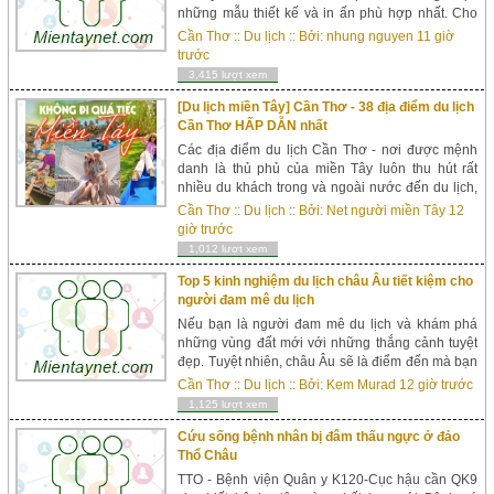
những mẫu thiết kế và in ấn phù hợp nhất. Cho
đến nhận in ấn nhanh, in ấn gấp và bàn giao
Cần Thơ
::
Du lịch
:: Bởi:
nhung nguyen
11 giờ
đúng thời gian trong hợp đồng.Tại sao bạn nên
trước
chọn c...
3,415 lượt xem
[Du lịch miền Tây] Cần Thơ - 38 địa điểm du lịch
Cần Thơ HẤP DẪN nhất
Các địa điểm du lịch Cần Thơ - nơi được mệnh
danh là thủ phủ của miền Tây luôn thu hút rất
nhiều du khách trong và ngoài nước đến du lịch,
khám phá hàng năm. "Cần Thơ gạo trắng nước
Cần Thơ
::
Du lịch
:: Bởi:
Net người miền Tây
12
trong – Ai đi đến đó lòng không mu...
giờ trước
1,012 lượt xem
Top 5 kinh nghiệm du lịch châu Âu tiết kiệm cho
người đam mê du lịch
Nếu bạn là người đam mê du lịch và khám phá
những vùng đất mới với những thắng cảnh tuyệt
đẹp. Tuyệt nhiên, châu Âu sẽ là điểm đến mà bạn
không thể bỏ qua. Thuộc lòng top 5 kinh nghiệm
Cần Thơ
::
Du lịch
:: Bởi:
Kem Murad
12 giờ trước
du lịch châu Âu tiết kiệm dưới đ&acir...
1,125 lượt xem
Cứu sống bệnh nhân bị đâm thấu ngực ở đảo
Thổ Châu
TTO - Bệnh viện Quân y K120-Cục hậu cần QK9