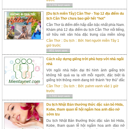
trước
1,276 lượt xem
[Du lịch miền Tây] Cần Thơ - Top 12 địa điểm du
lịch Cần Thơ chưa bao giờ hết “hot”
Cần Thơ là điểm đến hấp dẫn bậc nhất phía Nam.
Khám phá 12 địa điểm du lịch Cần Thơ nổi tiếng,
sở hữu nét văn hóa đặc trưng của miền sông
nước xinh đẹp. 1. Bến Ninh KiềuBến Ninh Kiều là
Cần Thơ
::
Du lịch
:: Bởi:
Net người miền Tây
1
điểm du lịch Cần Thơ đã quá nổi tiếng với nhiều
giờ trước
du khác...
951 lượt xem
Cách xây dựng giếng trời phù hợp với nhà ngôi
nhà
Với ngôi nhà hiện đại thì hình ảnh giếng trời
không hề quá xa lạ với mỗi người, đặc biệt là
giếng trời thông minh đang trở thành “trợ thủ” đắc
lực nhằm mục đích bảo vệ ngôi nhà của bạn toàn
Cần Thơ
::
Du lịch
:: Bởi:
pahm vanh vâd
1 giờ
diện khi thời ti...
trước
1,530 lượt xem
Du lịch Nhật Bản thưởng thức đặc sản bò Hida,
Kobe, tham quan lễ hội ngắm hoa anh đào nở
sớm Izu
Du lịch Nhật Bản thưởng thức đặc sản bò Hida,
Kobe, tham quan lễ hội ngắm hoa anh đào nở