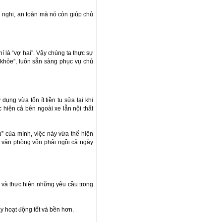
ện nghi, an toàn mà nó còn giúp chủ
 là “vợ hai”. Vậy chúng ta thực sự
 khỏe”, luôn sẵn sàng phục vụ chủ
ụng vừa tốn ít tiền tu sửa lại khi
 hiện cả bên ngoài xe lẫn nội thất
u” của mình, việc này vừa thể hiện
dân văn phòng vốn phải ngồi cả ngày
 và thực hiện những yêu cầu trong
y hoạt động tốt và bền hơn.