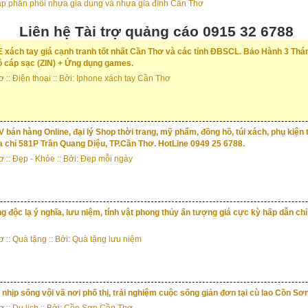
Liên hệ Tài trợ quảng cáo 0915 32 6788
xách tay giá cạnh tranh tốt nhất Cần Thơ và các tỉnh ĐBSCL. Bảo Hành 3 Tháng 
ộ cáp sạc (ZIN) + Ứng dụng games.
ơ
::
Điện thoại
:: Bởi:
Iphone xách tay Cần Thơ
 bán hàng Online, đại lý Shop thời trang, mỹ phẩm, đồng hồ, túi xách, phụ kiện 
a chỉ 581P Trần Quang Diệu, TP.Cần Thơ. HotLine 0949 25 6788.
ơ
::
Đẹp - Khỏe
:: Bởi:
Đẹp mỗi ngày
g độc lạ ý nghĩa, lưu niệm, tính vật phong thủy ấn tượng giá cực kỳ hấp dẫn chỉ
ơ
::
Quà tặng
:: Bởi:
Quà tặng lưu niệm
nhịp sống vội vã nơi phố thị, trải nghiệm cuộc sống giản đơn tại cù lao Cồn Sơn
ơ
::
Du lịch
:: Bởi:
Cồn Sơn Cần Thơ