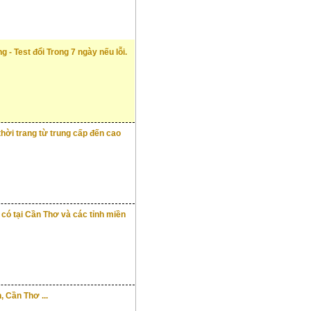
- Test đổi Trong 7 ngày nếu lỗi.
thời trang từ trung cấp đến cao
 có tại Cần Thơ và các tỉnh miền
, Cần Thơ ...