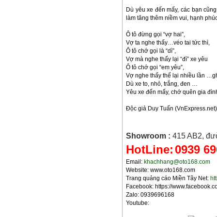
Dù yêu xe đến mấy, các bạn cũng 
làm tăng thêm niềm vui, hạnh phúc 
Ô tô đừng gọi “vợ hai”,
Vợ ta nghe thấy…véo tai tức thì,
Ô tô chớ gọi là “dì”,
Vợ mà nghe thấy lại “đì” xe yêu
Ô tô chớ gọi “em yêu”,
Vợ nghe thấy thế lại nhiều lần …
Dù xe to, nhỏ, trắng, đen …
Yêu xe đến mấy, chớ quên gia đìn
Độc giả Duy Tuấn (VnExpress.net)
Showroom :
415 AB2, đư
HotLine:
0939 69
Email:
khachhang@oto168.com
Website: www.oto168.com
Trang quảng cáo Miền Tây Net:
ht
Facebook: https://www.facebook.c
Zalo: 0939696168
Youtube: