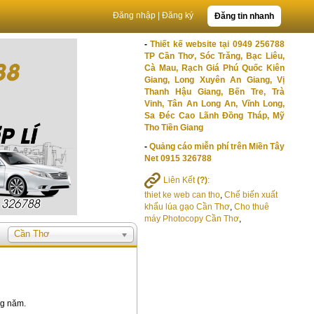
Đăng nhập
|
Đăng ký
Đăng tin nhanh
-
Thiết kế website tại 0949 256788
TP Cần Thơ, Sóc Trăng, Bạc Liêu,
Cà Mau, Rạch Giá Phú Quốc Kiên
Giang, Long Xuyên An Giang, Vị
Thanh Hậu Giang, Bến Tre, Trà
Vinh, Tân An Long An, Vĩnh Long,
Sa Đéc Cao Lãnh Đồng Tháp, Mỹ
Tho Tiền Giang
-
Quảng cáo miễn phí trên Miền Tây
Net 0915 326788
Liên Kết
(?)
:
thiet ke web can tho
,
Chế biến xuất
khẩu lúa gạo Cần Thơ
,
Cho thuê
máy Photocopy Cần Thơ
,
Cần Thơ
ng năm.