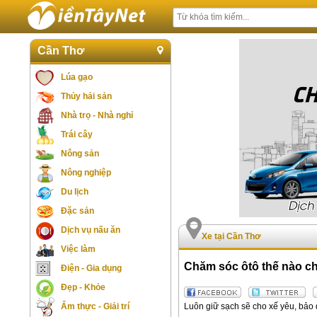
Cần Thơ
Lúa gạo
Thủy hải sản
Nhà trọ - Nhà nghỉ
Trái cây
Nông sản
Nông nghiệp
Du lịch
Đặc sản
Dịch vụ nấu ăn
Xe tại Cần Thơ
Việc làm
Chăm sóc ôtô thế nào 
Điện - Gia dụng
Đẹp - Khỏe
Luôn giữ sạch sẽ cho xế yêu, bảo 
Ẩm thực - Giải trí