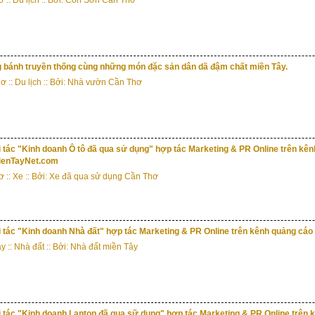
bánh truyền thống cùng những món đặc sản dân dã đậm chất miền Tây.
hơ
::
Du lịch
:: Bởi: Nhà vườn Cần Thơ
 tác "Kinh doanh Ô tô đã qua sử dụng" hợp tác Marketing & PR Online trên kê
enTayNet.com
ơ
::
Xe
:: Bởi: Xe đã qua sử dụng Cần Thơ
i tác "Kinh doanh Nhà đất" hợp tác Marketing & PR Online trên kênh quảng c
ây
::
Nhà đất
:: Bởi: Nhà đất miền Tây
 tác "Kinh doanh Laptop đã qua sữ dụng" hợp tác Marketing & PR Online trên 