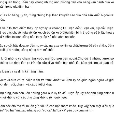
 cùng quan trọng, điều này không những ảnh hưởng đến khả năng vận hành của xe 
ân trong gia đình bạn.
t của các hãng uy tín, đúng chủng loại theo khuyến cáo của nhà sản xuất. Ngoài ra
lốp.
 về ô tô, thời điểm thay lốp hợp lý là khoảng từ 3 vạn đến 5 vạn km, tùy điều kiện
 theo các chuyên gia về lốp xe, chiếc lốp xe ở điều kiện bình thường sẽ bị lão hó
á 5 năm thì bạn cũng nên thay lốp để bảo đảm an toàn.
ặp sự cố, hãy đưa xe đến ngay các gara xe uy tín và chất lượng để sửa chữa, đừ
xe sẽ bị hư hỏng càng nặng hơn mà thôi.
ánh khỏi những va chạm làm xước mất lớp sơn bên ngoài.Cho dù là những xước 
chóng lan rộng làm xe trở nên xấu xí và khiến bạn phải tốn kém khi sơn lại toàn bộ.
ệc kiểm tra xe định kỳ hàng năm.
 đem đi sửa chữa. Việc kiểm tra “sức khoẻ” xe định kỳ sẽ giúp ngăn ngừa và gi
p, đèn, còi, phanh và các thiết bị khác.
 phụ tùng, bạn nên đến những gara ô tô uy tín để được lắp đặt các phụ tùng chính h
ãy nói không với các phụ tùng không rõ nguồn gốc.
hăm sóc ôtô mà tôi muốn gửi tới để các bạn tham khảo. Tuy vậy, còn một điều q
yêu” “vợ hai” mà xao nhãng với “vợ cả”, là “bà xã” yêu quý của mình.