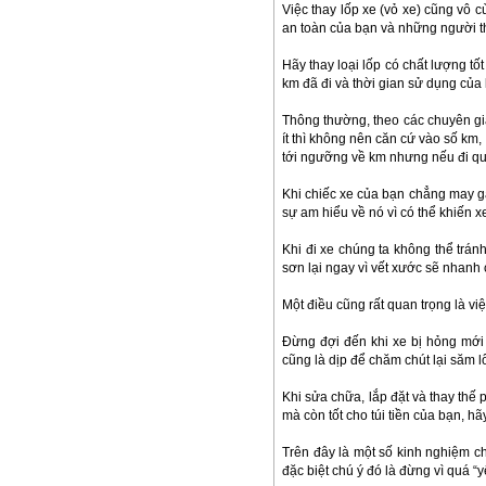
Việc thay lốp xe (vỏ xe) cũng vô
an toàn của bạn và những người th
Hãy thay loại lốp có chất lượng tố
km đã đi và thời gian sử dụng của 
Thông thường, theo các chuyên gia
ít thì không nên căn cứ vào số km,
tới ngưỡng về km nhưng nếu đi qu
Khi chiếc xe của bạn chẳng may g
sự am hiểu về nó vì có thể khiến 
Khi đi xe chúng ta không thể tr
sơn lại ngay vì vết xước sẽ nhanh 
Một điều cũng rất quan trọng là vi
Đừng đợi đến khi xe bị hỏng mới
cũng là dịp để chăm chút lại săm lố
Khi sửa chữa, lắp đặt và thay thế
mà còn tốt cho túi tiền của bạn, h
Trên đây là một số kinh nghiệm c
đặc biệt chú ý đó là đừng vì quá “