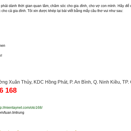
phải dành thời gian quan tâm, chăm sóc cho gia đình, cho vợ con mình. Hãy để c
cho cả gia đình. Tôi xin được khép lại bài viết bằng mấy câu thơ vui như sau:
ghen
h!
ờng Xuân Thủy, KDC Hồng Phát, P. An Bình, Q. Ninh Kiều, TP.
6 168
tp://mientaynet.com/oto168/
om/tuan.tmtrung