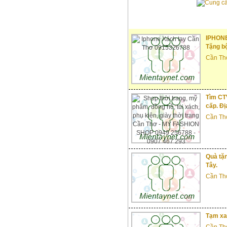
IPHONE 
Tặng b
Cần Th
Tìm CTV
cấp. Đị
Cần Th
Quà tặn
Tây.
Cần Th
Tạm xa 
Cần Th