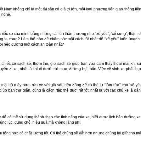
t Nam không chỉ là một tài sản có giá trị lớn, một loại phương tiện giao thông ti
 nghệ.
chiếc xe của mình bằng những cái tên thân thương như “xế yêu”, “xế cưng”, thậm chí
ng ta chưa? Làm thế nào để chăm sóc một cách tốt nhất để “xế yêu” luôn “mạnh
ọi nẻo đường một cách an toàn nhất?
chiếc xe sạch sẽ, thơm tho, giữ sạch sẽ giúp bạn vừa cảm thấy thoải mái khi sử d
ến đi xa, nhất là khi đi dưới trời mưa, đường bụi, bẩn. Việc vệ sinh xe phải thực
một bộ máy bơm rửa xe với giá vài triệu đồng để có thể tự “tắm rửa” cho “xế yê
giúp bạn thư giãn, cũng là cách “tập thể dục” rất tốt, nhất là với các chủ xe là 
để có thể sử dụng thành thạo các tính năng của xe, biết được lịch bảo dưỡng xe
đúng lúc, đúng chỗ, hiệu quả mà không lãng phí.
ầu tổng hợp có chất lượng tốt. Có thể chúng sẽ đắt hơn nhưng chúng lại giữ cho má