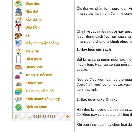
Giáo dục
Ôtô đối với phần lớn người dân Việ
Nhà đất
nhân thỏa mãn niềm đam mê công
Xây dựng
Quà tặng
Chính vì vậy nhiều người hay gọi 
Xe
“yêu” đúng cách “vợ hai” của chú
nhân, cùng chúng ta chinh phục m
Máy tính, viễn thông
1. Hãy luôn giữ sạch
Mẹ & bé
Điện thoại
Bất kỳ ai cũng muốn ngồi vào một 
muốn bán. Hãy rửa xe sau mỗi chuy
Quảng cáo
của xe.
Trang trí nội thất
Nếu có điều kiện, bạn có thể mua 
Khách sạn
được “tình yêu” với chiếc xe, vừa 
bên máy tính.
Tín dụng, cầm đồ
Kinh doanh tổng hợp
2. Bảo dưỡng xe định kỳ
Dịch vụ khác
Hãy đọc kỹ hướng dẫn sử dụng xe 
đó. Điều này sẽ giúp bạn chi tiền 
Quảng cáo
0915 32 6788
Khi bạn thay dầu, hãy chọn loại d