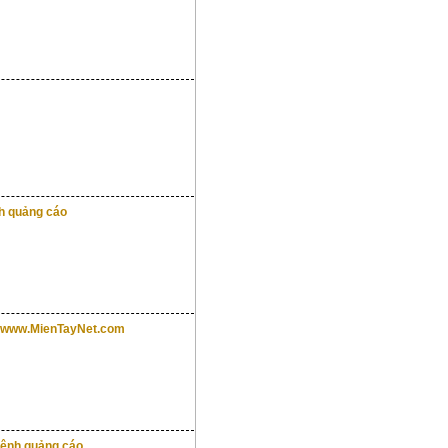
nh quảng cáo
áo www.MienTayNet.com
kênh quảng cáo