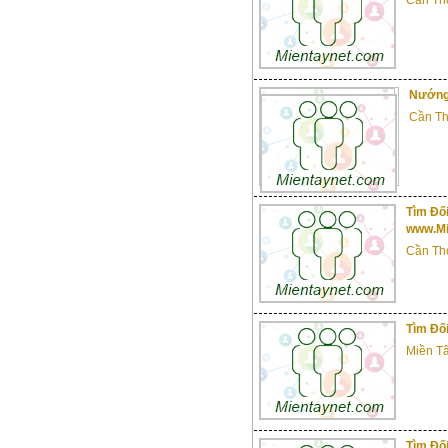
Nướng 
Cần T
Tìm Đối
www.Mi
Cần Th
Tìm Đố
Miền T
Tìm Đối