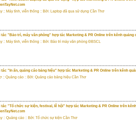
enTayNet.com
ây
::
Máy tính, viễn thông
:: Bởi: Laptop đã qua sử dụng Cần Thơ
i tác "Bảo trì, máy văn phòng" hợp tác Marketing & PR Online trên kênh quản
ây
::
Máy tính, viễn thông
:: Bởi: Bảo trì máy văn phòng ĐBSCL
 tác "In ấn, quảng cáo bảng hiệu" hợp tác Marketing & PR Online trên kênh 
ơ
::
Quảng cáo
:: Bởi: Quảng cáo bảng hiệu Cần Thơ
 tác "Tổ chức sự kiện, festival, lễ hội" hợp tác Marketing & PR Online trên kê
enTayNet.com
ây
::
Quảng cáo
:: Bởi: Tổ chức sự kiện Cần Thơ