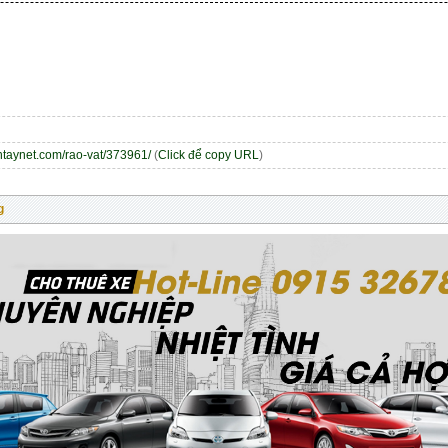
entaynet.com/rao-vat/373961/
(
Click để copy URL
)
g