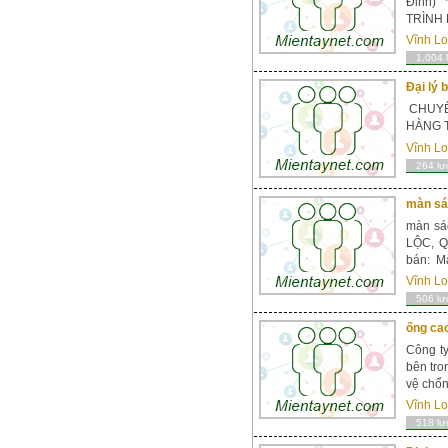
Đỉnh) 
TRÌNH 
Vĩnh L
1,004 
Đại lý 
CHUY
HÀNG T
Vĩnh L
264 lư
màn sá
màn sá
LỘC, Q
bán: Mà
Vĩnh L
506 lư
ống cao
Công t
bên tro
vệ chổn
Vĩnh L
518 lư