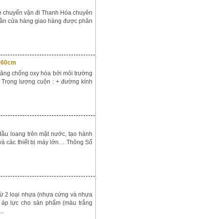
xe chuyển vận đi Thanh Hóa chuyên
 cần cửa hàng giao hàng được phân
, 60cm
năng chống oxy hóa bởi môi trường
 Trọng lượng cuộn : + đường kính
u loang trên mặt nước, tạo hành
 và các thiết bị máy lớn… Thông Số
 từ 2 loại nhựa (nhựa cứng và nhựa
à áp lực cho sản phẩm (màu trắng
..