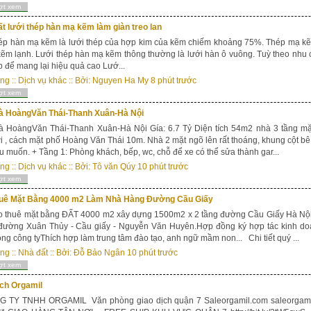
ợt xem
t lưới thép hàn mạ kẽm làm giàn treo lan
ép hàn mạ kẽm là lưới thép của hợp kim của kẽm chiếm khoảng 75%. Thép mạ kẽ
kẽm lạnh. Lưới thép hàn mạ kẽm thông thường là lưới hàn ô vuông. Tuỳ theo nhu 
 để mang lại hiệu quả cao Lướ...
ong
::
Dịch vụ khác
:: Bởi:
Nguyen Ha My
8 phút trước
ợt xem
à HoàngVăn Thái-Thanh Xuân-Hà Nội
 HoàngVăn Thái-Thanh Xuân-Hà Nội Gía: 6.7 Tỷ Diện tích 54m2 nhà 3 tầng mặt 
ời , cách mặt phố Hoàng Văn Thái 10m. Nhà 2 mặt ngõ lên rất thoáng, khung cột b
u muốn. + Tầng 1: Phòng khách, bếp, wc, chỗ để xe có thể sửa thành gar...
ong
::
Dịch vụ khác
:: Bởi:
Tô văn Qúy
10 phút trước
ợt xem
uê Mặt Bằng 4000 m2 Làm Nhà Hàng Đường Cầu Giấy
o thuê mặt bằng ĐẤT 4000 m2 xây dựng 1500m2 x 2 tầng đường Cầu Giấy Hà Nội
 đường Xuân Thủy - Cầu giấy - Nguyễn Văn Huyên.Hợp đồng ký hợp tác kinh doa
ng công tyThích hợp làm trung tâm đào tạo, anh ngữ mầm non... Chi tiết quý ...
ong
::
Nhà đất
:: Bởi:
Đỗ Bảo Ngân
10 phút trước
ợt xem
ch Orgamil
Y TNHH ORGAMIL Văn phòng giao dịch quận 7 Saleorgamil.com saleorgamil