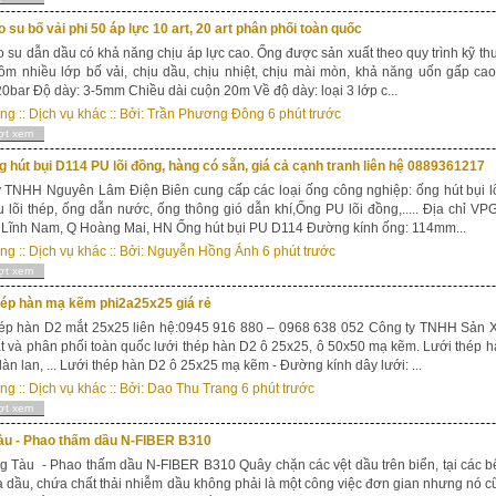
 su bố vải phi 50 áp lực 10 art, 20 art phân phối toàn quốc
 su dẫn dầu có khả năng chịu áp lực cao. Ống được sản xuất theo quy trình kỹ thuậ
ồm nhiều lớp bố vải, chịu dầu, chịu nhiệt, chịu mài mòn, khả năng uốn gấp c
20bar Độ dày: 3-5mm Chiều dài cuộn 20m Về độ dày: loại 3 lớp c...
ong
::
Dịch vụ khác
:: Bởi:
Trần Phương Đông
6 phút trước
ợt xem
 hút bụi D114 PU lõi đồng, hàng có sẵn, giá cả cạnh tranh liên hệ 0889361217
 TNHH Nguyên Lâm Điện Biên cung cấp các loại ống công nghiệp: ống hút bụi lõ
 lõi thép, ống dẫn nước, ống thông gió dẫn khí,Ống PU lõi đồng,..... Địa chỉ V
 Lĩnh Nam, Q Hoàng Mai, HN Ống hút bụi PU D114 Đường kính ống: 114mm...
ong
::
Dịch vụ khác
:: Bởi:
Nguyễn Hồng Ánh
6 phút trước
ợt xem
ép hàn mạ kẽm phi2a25x25 giá rẻ
hép hàn D2 mắt 25x25 liên hệ:0945 916 880 – 0968 638 052 Công ty TNHH Sản X
t và phân phối toàn quốc lưới thép hàn D2 ô 25x25, ô 50x50 mạ kẽm. Lưới thép h
àn lan, ... Lưới thép hàn D2 ô 25x25 mạ kẽm - Đường kính dây lưới: ...
ong
::
Dịch vụ khác
:: Bởi:
Dao Thu Trang
6 phút trước
ợt xem
àu - Phao thấm dầu N-FIBER B310
àu - Phao thấm dầu N-FIBER B310 Quây chặn các vệt dầu trên biển, tại các bế
 dầu, chứa chất thải nhiễm dầu không phải là một công việc đơn gian nhưng nó 