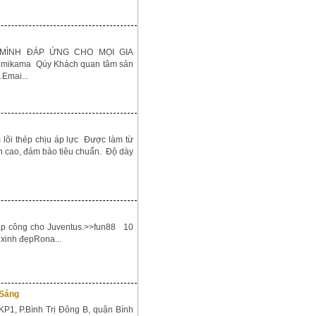
MÌNH ĐÁP ỨNG CHO MỌI GIA
mikama Qúy Khách quan tâm sản
Emai...
lõi thép chịu áp lực Được làm từ
n cao, đảm bảo tiêu chuẩn. Độ dày
lập công cho Juventus.>>fun88 10
 xinh đẹpRona...
 Sáng
1, P.Bình Trị Đông B, quận Bình