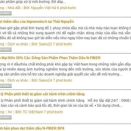
sản phẩm giúp xử lý môi trường. Để đáp...
ong
::
Nhà đất
:: Bởi:
Nguyễn Việt Hà
6 phút trước
ợt xem
t thấm dầu của bignanotech tại Thái Nguyên
bao giờ gặp phải tình trạng đổ 1 phuy chứa dầu mà cả nhà máy náo loạn không b
i vớ tất cả những thứ xung quanh chỉ để ngăn chặn dòng chảy của dầu mà vẫn 
iều đó sẽ không bao giờ tái diễn nếu như ngay hôm nay bạn đã có những chuẩn bị
ong
::
Dịch vụ khác
:: Bởi:
Sales22
7 phút trước
ợt xem
 Mại Đến 30% Các Dòng Sản Phẩm Phao Thấm Dầu N-FIBER
ợng rò rỉ dầu/hóa chất không phải khó gặp tại Việt Nam trong những năm gần đây.
oài tự nhiên đang ảnh hưởng nghiêm trọng đến môi trường, sức khỏe của ngườ
g sản phẩm vừa hỗ trợ các doanh nghiệp giải quyết các vấn đề môi trường...
ong
::
Dịch vụ khác
:: Bởi:
Sales24
7 phút trước
ợt xem
 lý Phân phối thiết bị giám sát hành trình chính hãng
 lý Phân phối thiết bị giám sát hành trình chính hãng Hỗ trợ lắp đặt 24/7 :
i báo cáo và cảnh báo quá tốc độ, thời gian lái xe của tài xế. • Sử dụng cho&...
ong
::
Xe
:: Bởi:
TC Việt Nam
7 phút trước
ợt xem
nh bán phao dẹt thấm dầu N-FIBER BF8