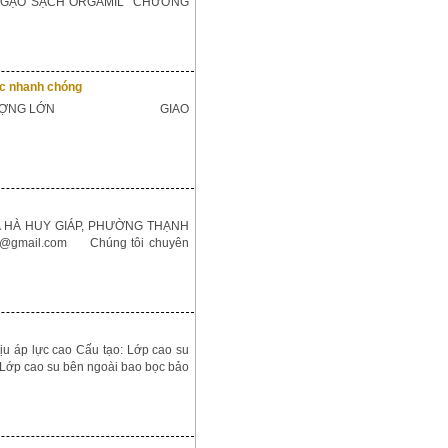
5swS GẠO SẠCH ORGAMIL CHƯƠNG
uốc nhanh chóng
Ó SỐ LƯỢNG LỚN GIAO
6A HÀ HUY GIÁP, PHƯỜNG THẠNH
g@gmail.com Chúng tôi chuyên
u áp lực cao Cấu tạo: Lớp cao su
ố. Lớp cao su bên ngoài bao bọc bảo