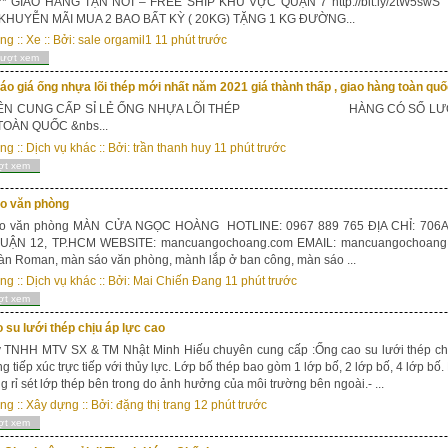
** GIAO HÀNG TẬN NƠI – FREE SHIP KHU VỰC QUẬN 7 http://bit.ly/2tW
KHUYỄN MÃI MUA 2 BAO BẤT KỲ ( 20KG) TẶNG 1 KG ĐƯỜNG...
ong
::
Xe
:: Bởi:
sale orgamil1
11 phút trước
lượt xem
báo giá ống nhựa lõi thép mới nhất năm 2021 giá thành thấp , giao hàng toàn q
ÊN CUNG CẤP SỈ LẺ ỐNG NHỰA LÕI THÉP HÀNG C
OÀN QUỐC &nbs...
ong
::
Dịch vụ khác
:: Bởi:
trần thanh huy
11 phút trước
ợt xem
o văn phòng
o văn phòng MÀN CỬA NGỌC HOÀNG HOTLINE: 0967 889 765 ĐỊA CHỈ: 70
UẬN 12, TP.HCM WEBSITE: mancuangochoang.com EMAIL: mancuangochoan
n Roman, màn sáo văn phòng, mành lắp ở ban công, màn sáo ...
ong
::
Dịch vụ khác
:: Bởi:
Mai Chiến Đang
11 phút trước
ợt xem
 su lưới thép chịu áp lực cao
y TNHH MTV SX & TM Nhật Minh Hiếu chuyên cung cấp :Ống cao su lưới thép chị
ng tiếp xúc trực tiếp với thủy lực. Lớp bố thép bao gòm 1 lớp bố, 2 lớp bố, 4 lớp b
g rỉ sét lớp thép bên trong do ảnh hưởng của môi trường bên ngoài.- ...
ong
::
Xây dựng
:: Bởi:
đặng thị trang
12 phút trước
ợt xem