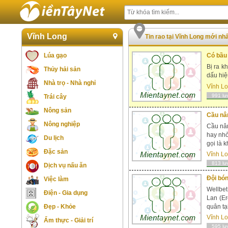
Vĩnh Long
Tin rao tại Vĩnh Long mới nh
Lúa gạo
Có bầu
Bị ra k
Thủy hải sản
dấu hiệ
Nhà trọ - Nhà nghỉ
Vĩnh L
991 lư
Trái cây
Nông sản
Cầu nân
Nông nghiệp
Cầu nân
hay nhỏ
Du lịch
gọi là k
Đặc sản
Vĩnh L
813 lư
Dịch vụ nấu ăn
Đội bón
Việc làm
Wellbe
Điện - Gia dụng
Lan (Er
Đẹp - Khỏe
quân tại
Vĩnh L
Ẩm thực - Giải trí
595 lư