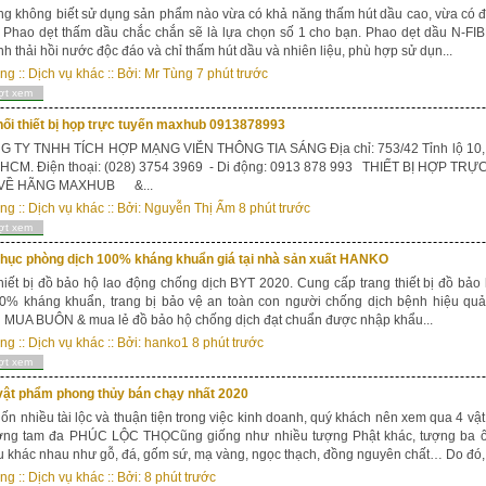
g không biết sử dụng sản phẩm nào vừa có khả năng thấm hút dầu cao, vừa có độ
Phao dẹt thấm dầu chắc chắn sẽ là lựa chọn số 1 cho bạn. Phao dẹt dầu N-FIB
ính thải hồi nước độc đáo và chỉ thấm hút dầu và nhiên liệu, phù hợp sử dụn...
ong
::
Dịch vụ khác
:: Bởi:
Mr Tùng
7 phút trước
ợt xem
ối thiết bị họp trực tuyến maxhub 0913878993
Y TNHH TÍCH HỢP MẠNG VIỄN THÔNG TIA SÁNG Địa chỉ: 753/42 Tỉnh lộ 10, KP
PHCM. Điện thoại: (028) 3754 3969 - Di động: 0913 878 993 THIẾT BỊ HỢP 
VỀ HÃNG MAXHUB &...
ong
::
Dịch vụ khác
:: Bởi:
Nguyễn Thị Ấm
8 phút trước
ợt xem
phục phòng dịch 100% kháng khuẩn giá tại nhà sản xuất HANKO
hiết bị đồ bảo hộ lao động chống dịch BYT 2020. Cung cấp trang thiết bị đồ bảo
0% kháng khuẩn, trang bị bảo vệ an toàn con người chống dịch bệnh hiệu qu
MUA BUÔN & mua lẻ đồ bảo hộ chống dịch đạt chuẩn được nhập khẩu...
ong
::
Dịch vụ khác
:: Bởi:
hanko1
8 phút trước
ợt xem
vật phẩm phong thủy bán chạy nhất 2020
n nhiều tài lộc và thuận tiện trong việc kinh doanh, quý khách nên xem qua 4 v
ợng tam đa PHÚC LỘC THỌCũng giống như nhiều tượng Phật khác, tượng ba ô
ệu khác nhau như gỗ, đá, gốm sứ, mạ vàng, ngọc thạch, đồng nguyên chất… Do đó, 
ong
::
Dịch vụ khác
:: Bởi:
8 phút trước