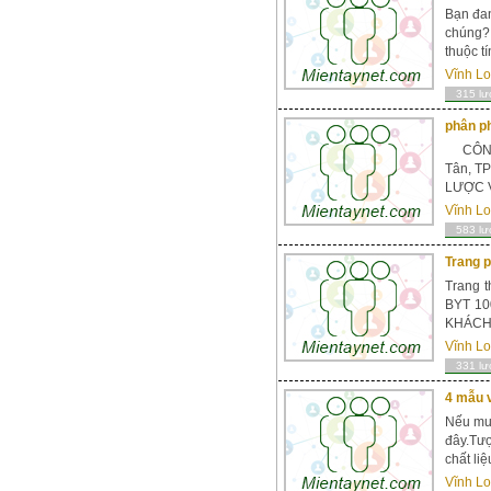
Bạn đan
chúng? 
thuộc t
Vĩnh L
315 lư
phân ph
CÔNG T
Tân, T
LƯỢC 
Vĩnh L
583 lư
Trang 
Trang t
BYT 10
KHÁCH 
Vĩnh L
331 lư
4 mẫu 
Nếu muố
đây.Tư
chất li
Vĩnh L