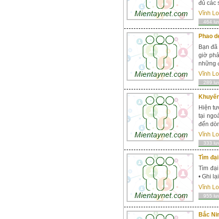
đủ các 
Vĩnh L
464 lư
Phao dẹ
Bạn đã 
giờ phả
những đ
Vĩnh L
289 lư
Khuyến
Hiện tư
tại ng
đến dòn
Vĩnh L
333 lư
Tìm đại
Tìm đại
• Ghi lạ
Vĩnh L
955 lư
Bắc Ni