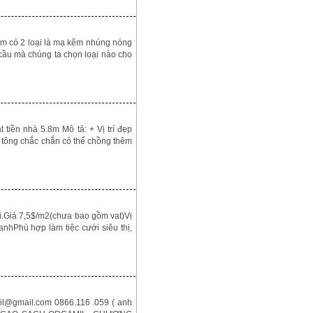
m có 2 loại là mạ kẽm nhúng nóng
cầu mà chúng ta chọn loại nào cho
tiền nhà 5.8m Mô tả: + Vị trí đẹp
ê tông chắc chắn có thể chồng thêm
.Giá 7,5$/m2(chưa bao gồm vat)Vị
nhPhù hợp làm tiệc cưới siêu thị,
@gmail.com 0866.116 .059 ( anh