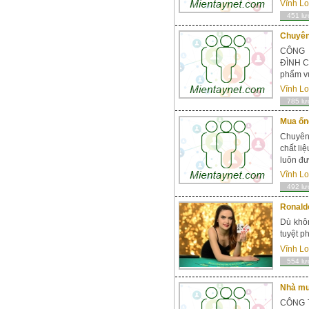
Vĩnh L
451 lư
Chuyên
CÔNG 
ĐÌNH C
phẩm vu
Vĩnh L
785 lư
Mua ống
Chuyên 
chất li
luôn đư
Vĩnh L
492 lư
Ronald
Dù khôn
tuyệt p
Vĩnh L
554 lư
Nhà mu
CÔNG T