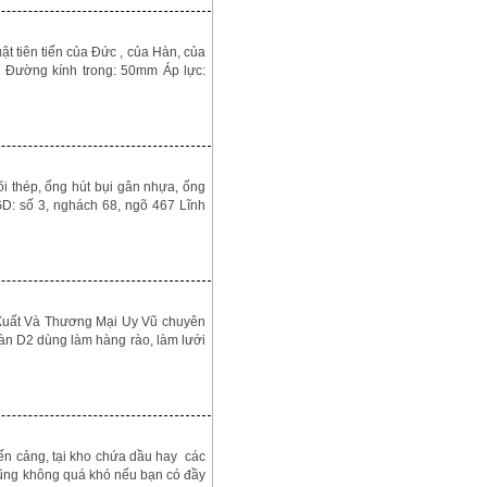
t tiên tiến của Đức , của Hàn, của
ao Đường kính trong: 50mm Áp lực:
i thép, ống hút bụi gân nhựa, ống
PGD: số 3, nghách 68, ngõ 467 Lĩnh
uất Và Thương Mại Uy Vũ chuyên
àn D2 dùng làm hàng rào, làm lưới
n cảng, tại kho chứa dầu hay các
cũng không quá khó nếu bạn có đầy