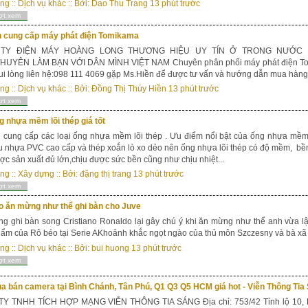
ong
::
Dịch vụ khác
:: Bởi:
Dao Thu Trang
13 phút trước
ợt xem
 cung cấp máy phát điện Tomikama
TY ĐIỆN MÁY HOÀNG LONG THƯƠNG HIỆU UY TÍN Ở TRONG NƯỚC 
HUYÊN LÀM BẠN VỚI DÂN MÌNH VIỆT NAM Chuyên phân phối máy phát điện To
i lòng liên hệ:098 111 4069 gặp Ms.Hiền để được tư vấn và hướng dẫn mua hàng.
ong
::
Dịch vụ khác
:: Bởi:
Đồng Thị Thúy Hiền
13 phút trước
ợt xem
 nhựa mềm lõi thép giá tốt
cung cấp các loại ống nhựa mềm lõi thép . Ưu điểm nổi bật của ống nhựa mềm 
ệu nhựa PVC cao cấp và thép xoắn lò xo dẻo nên ống nhựa lõi thép có độ mềm, bề
ợc sản xuất đủ lớn,chịu được sức bền cũng như chịu nhiệt...
ong
::
Xây dựng
:: Bởi:
đặng thị trang
13 phút trước
ợt xem
o ăn mừng như thể ghi bàn cho Juve
g ghi bàn song Cristiano Ronaldo lại gây chú ý khi ăn mừng như thể anh vừa 
hẩm của Rô béo tại Serie AKhoảnh khắc ngọt ngào của thủ môn Szczesny và bà xã
ong
::
Dịch vụ khác
:: Bởi:
bui huong
13 phút trước
ợt xem
a bán camera tại Bình Chánh, Tân Phú, Q1 Q3 Q5 HCM giá hot - Viễn Thông Tia
Y TNHH TÍCH HỢP MẠNG VIỄN THÔNG TIA SÁNG Địa chỉ: 753/42 Tỉnh lộ 10, KP