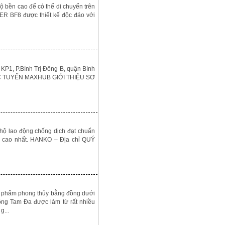
 bền cao để có thể di chuyển trên
ER BF8 được thiết kế độc đáo với
1, P.Bình Trị Đông B, quận Bình
TRỰC TUYẾN MAXHUB GIỚI THIỆU SƠ
 hộ lao động chống dịch đạt chuẩn
ả cao nhất. HANKO – Địa chỉ QUÝ
ật phẩm phong thủy bằng đồng dưới
ng Tam Đa được làm từ rất nhiều
g...