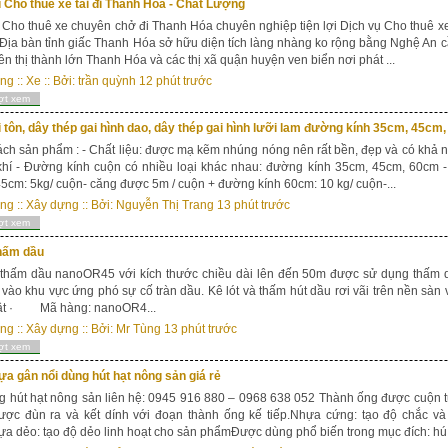
 Cho thuê xe tải đi Thanh Hóa - Chất Lượng
 Cho thuê xe chuyên chở đi Thanh Hóa chuyên nghiệp tiện lợi Dịch vụ Cho thuê 
Địa bàn tỉnh giấc Thanh Hóa sở hữu diện tích làng nhàng ko rộng bằng Nghệ An
ên thị thành lớn Thanh Hóa và các thị xã quận huyện ven biển nơi phát ...
ong
::
Xe
:: Bởi:
trần quỳnh
12 phút trước
ợt xem
 tôn, dây thép gai hình dao, dây thép gai hình lưỡi lam đường kính 35cm, 45cm
h sản phẩm : - Chất liệu: được mạ kẽm nhúng nóng nên rất bền, đẹp và có khả 
hí - Đường kính cuộn có nhiều loại khác nhau: đường kính 35cm, 45cm, 60cm -
5cm: 5kg/ cuộn- căng được 5m / cuộn + đường kính 60cm: 10 kg/ cuộn-...
ong
::
Xây dựng
:: Bởi:
Nguyễn Thị Trang
13 phút trước
ợt xem
hấm dầu
hấm dầu nanoOR45 với kích thước chiều dài lên đến 50m được sử dụng thấm dầ
i vào khu vực ứng phó sự cố tràn dầu. Kê lót và thấm hút dầu rơi vãi trên nền sàn
ật · Mã hàng: nanoOR4...
ong
::
Xây dựng
:: Bởi:
Mr Tùng
13 phút trước
ợt xem
̣a gân nổi dùng hút hạt nông sản giá rẻ
g hút hạt nông sản liên hệ: 0945 916 880 – 0968 638 052 Thành ống được cuộn
được đùn ra và kết dính với đoạn thành ống kế tiếp.Nhựa cứng: tạo độ chắc v
a dẻo: tạo độ dẻo linh hoạt cho sản phẩmĐược dùng phổ biến trong mục đích: hú.