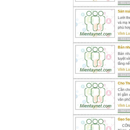
601 lư
Sản xuấ
Lưới th
và mạ 
phù hơp
Vĩnh L
533 lư
Bán nh
Bán nhà
tuyệt v
tầng nế
Vĩnh L
613 lư
Cho Th
Cần ch
trí gần
văn phò
Vĩnh L
562 lư
Gạo Sạ
CÔNG T