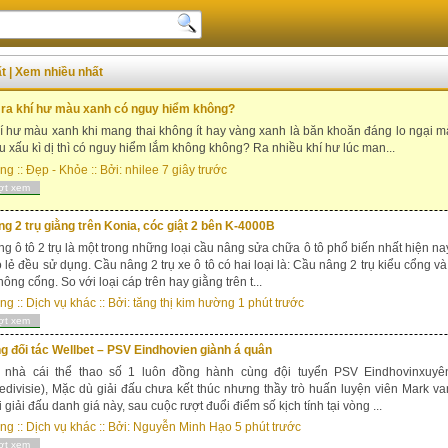
ất
|
Xem nhiều nhất
 ra khí hư màu xanh có nguy hiểm không?
hí hư màu xanh khi mang thai không ít hay vàng xanh là băn khoăn đáng lo ngại m
u xấu kì dị thì có nguy hiểm lắm không không? Ra nhiều khí hư lúc man...
ong
::
Đẹp - Khỏe
:: Bởi:
nhilee
7 giây trước
ợt xem
g 2 trụ giằng trên Konia, cóc giật 2 bên K-4000B
g ô tô 2 trụ là một trong những loại cầu nâng sửa chữa ô tô phổ biến nhất hiện na
 lẻ đều sử dụng. Cầu nâng 2 trụ xe ô tô có hai loại là: Cầu nâng 2 trụ kiểu cổng v
hông cổng. So với loại cáp trên hay giằng trên t...
ong
::
Dịch vụ khác
:: Bởi:
tăng thị kim hường
1 phút trước
ợt xem
g đối tác Wellbet – PSV Eindhovien giành á quân
t nhà cái thể thao số 1 luôn đồng hành cùng đội tuyển PSV Eindhovinxuyê
edivisie), Mặc dù giải đấu chưa kết thúc nhưng thầy trò huấn luyện viên Mark 
 giải đấu danh giá này, sau cuộc rượt đuổi điểm số kịch tính tại vòng ...
ong
::
Dịch vụ khác
:: Bởi:
Nguyễn Minh Hạo
5 phút trước
ợt xem