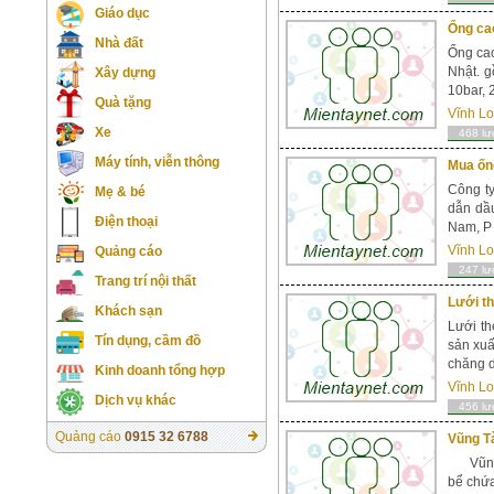
Giáo dục
Ống cao
Nhà đất
Ống cao
Nhật. g
Xây dựng
10bar, 
Quà tặng
Vĩnh L
Xe
468 lư
Máy tính, viễn thông
Mua ống
Công ty
Mẹ & bé
dẫn dầu
Điện thoại
Nam, P
Vĩnh L
Quảng cáo
247 lư
Trang trí nội thất
Lưới th
Khách sạn
Lưới t
Tín dụng, cầm đồ
sản xuấ
chăng d
Kinh doanh tổng hợp
Vĩnh L
Dịch vụ khác
456 lư
Quảng cáo
0915 32 6788
Vũng T
Vũng T
bể chứa