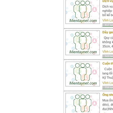
Dịch vụ
Dịch vụ
nghiệp 
bố kế b
Vĩnh L
817 lư
Dây gai
Quy các
không k
35cm, 4
Vĩnh L
523 lư
Cuộn t
Cuộn t
lang lố
Kỹ Thu
Vĩnh L
556 lư
Ống như
Mua ốn
dẻo), 
đục)Nhự