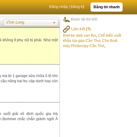
Đăng nhập
|
Đăng ký
Đăng tin nhanh
Được tài trợ bởi:
Vĩnh Long
Liên Kết
(?)
:
thiet ke web can tho
,
Chế biến xuất
à không ít phụ nữ bị phải. Như một
khẩu lúa gạo Cần Thơ
,
Cho thuê
máy Photocopy Cần Thơ
,
y mà từ 1 garage sửa chữa ô tô lớn
à cầu nâng hai trụ cáp dưới hay còn
n suốt giải vô định quốc gia Hà
van Bommel chắc chắn giành ngôi Á