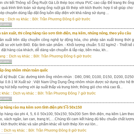
in chi tiết Thông số Ống Ruột Gà Lõi thép bọc nhựa PVC cao cấp Để trang thi ốn
thì quá trình tính toán sử dụng ống ruột gà lõi thép với kích thước hợp lí sẽ giúp ch
thép chuyên dùng lắp đặt ống luồn dây điện với khả năng sử dụng ...
ăng
::
Dịch vụ khác
:: Bởi:
Trần Phương Đông
6 giờ trước
ợt xem
sản xuất, thi công hàng rào sơn tĩnh điện, mạ kẽm, nhúng nóng, theo yêu cầu
n xuất trên dây chuyền công nghệ tự động hóa, cho phép sản xuất trong thời g
hất so với lưới B40. Đặc tính sản phẩm. - Khối lượng chuẩn: 5.02 kg/m2 - Thiết kế
 đặt hàng của khách, dễ dàng vận chuyễn & lắp ráp, bền màu, kh...
ang
::
Dịch vụ khác
:: Bởi:
Trần Phương Đông
6 giờ trước
ợt xem
ấp ống nhôm nhún toàn quốc
ố kỹ thuật: Các đường kính ống nhôm nhún : D80, D90, D100, D150, D200, D250
lại 0.8-1 M Xuất sứ : Việt Nam Ứng Dụng Ống nhôm nhún được sử dụng cho hệ thố
ng hút bếp nướng với áp suất thấp và trung bình; thông gió cho nhà cao tầ...
c khác
::
Dịch vụ khác
:: Bởi:
Trần Phương Đông
7 giờ trước
ợt xem
ng rào mạ kẽm sơn tĩnh điện phi 5 ́́́́́́́́́́́́́́́́́́́́́́́́́́́́́́́́́́́̀̀̀̀̀ô 50x150
ép hàng rào phi 4, 5, 6 ô 50x100; 50x150; 50x200 Sơn tĩnh điện, mạ kẽm Làm th
o, vách ngăn, lan can, trang trí,….Chúng tôi cam kết hàng đủ tiêu chuẩn chất lượn
i kích thước khác và sản phẩm khác về lưới thép Xin vui lòn...
e
::
Dịch vụ khác
:: Bởi:
Trần Phương Đông
8 giờ trước