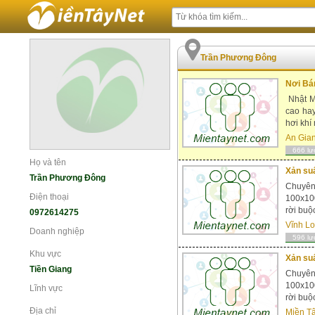
Trần Phương Đông
Nơi Bán
Nhật Mi
cao ha
hơi khí
An Gia
666 lư
Họ và tên
Xản suấ
Trần Phương Đông
Chuyên 
Điện thoại
100x100
rời buộ
0972614275
Vĩnh L
Doanh nghiệp
596 lư
Khu vực
Xản suấ
Tiền Giang
Chuyên 
100x100
Lĩnh vực
rời buộ
Địa chỉ
Miền T