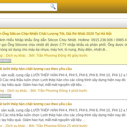
 Ống Silicon Chịu Nhiệt Chất Lượng Tốt, Giá Rẻ Nhất 2020 Tại Hà Nội
nh Hiếu Nhập khẩu ống dẫn Silicon Chịu Nhiệt. Hotline: 0915.236.006 / 0985.4
y gọi Ống Silicone chịu nhiệt độ được CTY nhập khẩu và phân phối. Ống được 
 nóng sử dụng cho máy ép nhựa, máy hơi, lò nung, thủy điện, nhiệt đi...
ng
::
Dịch vụ khác
:: Bởi:
Trần Phương Đông
46 giây trước
ợt xem
t lưới thép hàn chất lượng cao theo yêu cầu
sản xuất, cung cấp LƯỚI THÉP HÀN PHI 4, PHI 5, PHI 6, PHI 8, PHI 10, PHI 12 a
 Các nhà thầu luôn chọn Lưới thép hàn cho các công trình xây dựng hiện nay đó 
c tay hiệu quả- Giảm hao hụt, mất mát nguyên vật liệu ...
ong
::
Dịch vụ khác
:: Bởi:
Trần Phương Đông
4 phút trước
ợt xem
t lưới thép hàn chất lượng cao theo yêu cầu
sản xuất, cung cấp LƯỚI THÉP HÀN PHI 4, PHI 5, PHI 6, PHI 8, PHI 10, PHI 12 a
 Các nhà thầu luôn chọn Lưới thép hàn cho các công trình xây dựng hiện nay đó 
c tay hiệu quả- Giảm hao hụt, mất mát nguyên vật liệu ...
ây
::
Dịch vụ khác
:: Bởi:
Trần Phương Đông
25 phút trước