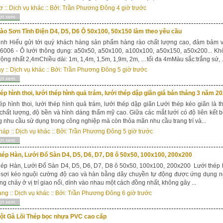
ơ
::
Dịch vụ khác
:: Bởi:
Trần Phương Đông
4 giờ trước
ợt xem
ào Sơn Tĩnh Điện D4, D5, D6 Ô 50x100, 50x150 làm theo yêu cầu
inh Hiếu gửi tới quý khách hàng sản phẩm hàng rào chất lượng cao, đảm bảm v
006 - Ô lưới thông dụng: a50x50, a50x100, a100x100, a50x150, a50x200... Khổ
rộng nhất 2,4mChiều dài: 1m, 1,4m, 1,5m, 1,9m, 2m, …tối đa 4mMàu sắc:trắng sứ, .
ây
::
Dịch vụ khác
:: Bởi:
Trần Phương Đông
5 giờ trước
ợt xem
ép hình thoi, lưới thép hình quả trám, lưới thép dập giãn giá bán tháng 3 năm 2
ép hình thoi, lưới thép hình quả trám, lưới thép dập giãn Lưới thép kéo giãn là 
chất lượng, độ bền và hình dáng thẩm mỹ cao. Giữa các mắt lưới có độ liên kết 
 nhu cầu sử dụng trong công nghiệp mà còn thỏa mãn nhu cầu trang trí và...
háp
::
Dịch vụ khác
:: Bởi:
Trần Phương Đông
5 giờ trước
ợt xem
hép Hàn, Lưới Đổ Sàn D4, D5, D6, D7, D8 ô 50x50, 100x100, 200x200
ép Hàn, Lưới Đổ Sàn D4, D5, D6, D7, D8 ô 50x50, 100x100, 200x200 Lưới thép 
 sợi kéo nguội cường độ cao và hàn bằng dây chuyền tự động được ứng dụng ng
ng chảy ở vị trí giao nối, dính vào nhau một cách đồng nhất, không gây ...
ang
::
Dịch vụ khác
:: Bởi:
Trần Phương Đông
6 giờ trước
ợt xem
ột Gà Lõi Thép bọc nhựa PVC cao cấp