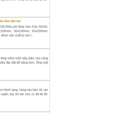
hàn làm dàn lan
.236.006Lưới thép hàn D3a 50x50,
50x100mm, 50x150mm, 50x200mm,
ợc sản xuất từ sợi t...
g thép mềm luồn dây điện cho công
o việc lắp đặt dễ dàng hơn. Ống ruột
làm hành lang, hàng rào bảo vệ, lan
 ngăn, tay vịn lan can, rọ đá kè đê,