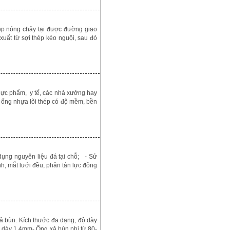
ép nóng chảy tại được đường giao
ất từ sợi thép kéo nguội, sau đó
hực phẩm, y tế, các nhà xưởng hay
 ống nhựa lõi thép có độ mềm, bền
ụng nguyên liệu đá tại chỗ; - Sử
h, mắt lưới đều, phân tán lực đồng
ả bùn. Kích thước đa dạng, độ dày
ộ dày 1,4mm- Ống xả bùn phi từ 80-