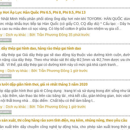
ợt xem
 Hơi Áp Lực Hàn Quốc Phi 6.5, Phi 8, Phi 9.5, Phi 13
y Nhật Minh Hiếu phân phối dòng ống dây hơi nén khí TOYORK- HÀN QUỐC dùng 
c nhập khẩu trực tiếp tại Hàn Quốc (có giấy CO, CQ đầy đủ) * Cấu tạo: - Dây h
ệu cao su màu đen có sọc vàng. Có lớp bố cotton ở giữa làm nhiệm vụ gia cố...
ây
::
Dịch vụ khác
:: Bởi:
Trần Phương Đông
35 phút trước
ợt xem
 dây thép gai hình dao, hàng rào thép gai hình dao
 dây thép gai Giá dây thép gai sẽ dao động tùy thuộc vào đường kính cuộn, đườ
 nặng của dây thép. Theo như khảo sát thì dây Φ2,5mm và Φ2,7mm được ưa chuộ
ất. Vì thế, giá dây thép gai có đường kính này có mức giá khá cạnh tranh...
ong
::
Dịch vụ khác
:: Bởi:
Trần Phương Đông
1 giờ trước
ợt xem
 lưới dập giãn hình thoi, giá rẻ nhất tháng 3 năm 2020
ép dập giãn hình thoi giá rẻ Công dụng : trang trí và sử dụng trong đời sống như 
, bậc thềm, sàn thao tác trên các băng tải , nhà kết cấu, giàn không gian, bức vách
í nội thất trong nhà …Đặc điểm : Chất liệu có thể làm bằng t...
ây
::
Dịch vụ khác
:: Bởi:
Trần Phương Đông
1 giờ trước
ợt xem
sản xuất, thi công hàng rào sơn tĩnh điện, mạ kẽm, nhúng nóng, theo yêu cầu
n xuất trên dây chuyền công nghệ tự động hóa, cho phép sản xuất trong thời g