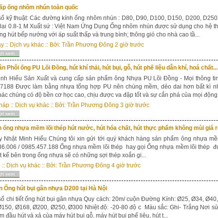
ấp ống nhôm nhún toàn quốc
ố kỹ thuật: Các đường kính ống nhôm nhún : D80, D90, D100, D150, D200, D250
lại 0.8-1 M Xuất sứ : Việt Nam Ứng Dụng Ống nhôm nhún được sử dụng cho hệ thố
ng hút bếp nướng với áp suất thấp và trung bình; thông gió cho nhà cao tầ...
ây
::
Dịch vụ khác
:: Bởi:
Trần Phương Đông
2 giờ trước
ợt xem
n Phôi ống PU Lõi Đồng, hút khí thải, hút bụi, gỗ, hút phế liệu dẫn khí, hoá chất...
nh Hiếu Sản Xuất và cung cấp sản phẩm ông Nhựa PU Lõi Đồng - Mọi thông tin 
7188 Được làm bằng nhựa tổng hợp PU nên chúng mềm, dẻo dai hơn bất kì n
ác chúng có độ bền cơ học cao, chịu được va đập tốt và sự cắn phá của mọi động.
háp
::
Dịch vụ khác
:: Bởi:
Trần Phương Đông
3 giờ trước
ợt xem
 ống nhựa mềm lõi thép hút nước, hút hóa chất, hút thực phẩm không mùi giá rẻ
 Nhật Minh Hiếu Chúng tôi xin gửi tới quý khách hàng sản phẩm ông nhựa mềm 
6.006 / 0985.457.188 Ống nhựa mềm lõi thép hay gọi Ống nhựa mềm lõi thép đư
ết kế bên trong ống nhựa sẽ có những sợi thép xoắn gi...
u
::
Dịch vụ khác
:: Bởi:
Trần Phương Đông
4 giờ trước
ợt xem
 Ống hút bụi gân nhựa D200 tại Hà Nội
ố chi tiết ống hút bụi gân nhựa Quy cách: 20m/ cuộn Đường Kính: Ø25, Ø34, Ø40
150, Ø168, Ø200, Ø250, Ø300 Nhiệt độ: -20-80 độ c Màu sắc: Ghi- Trắng Nơi s
m đầu hút và xả của máy hút bụi gỗ, máy hút bụi phế liệu, hút t...