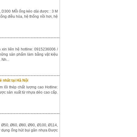
, D300 Mỗi ống kéo dài được : 3 M
ng điều hòa, hệ thống nồi hơi, hệ
xin liên hệ hotline: 0915236006 /
hững sản phẩm làm bằng vật kiệu
 Nh...
 nhất tại Hà Nội
lõi thép chất lượng cao Hotline:
ợc sản xuất từ nhựa dẻo cao cấp.
, Ø50, Ø60, Ø80, Ø90, Ø100, Ø114,
ử dụng ống hút bụi gân nhựa Được