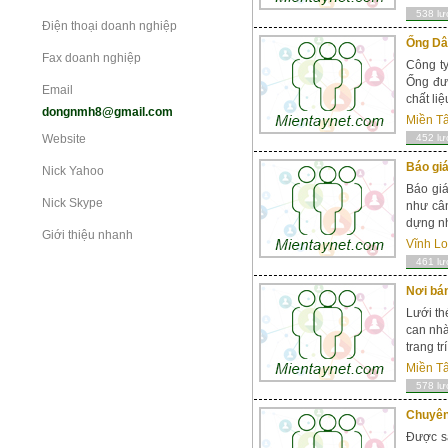
538 lư
Điện thoại doanh nghiệp
Ống Dây
Fax doanh nghiệp
Công t
Ống đươ
Email
chất li
dongnmh8@gmail.com
Miền T
Website
452 lư
Báo giá
Nick Yahoo
Báo giá
Nick Skype
như cân
dựng nh
Giới thiệu nhanh
Vĩnh L
461 lư
Nơi bán
Lưới th
can nhà
trang tr
Miền T
578 lư
Chuyên 
Được sả