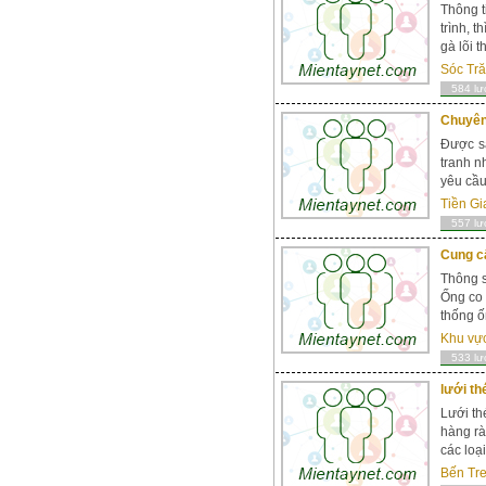
Thông t
trình, 
gà lõi 
Sóc Tr
584 lư
Chuyên 
Được sả
tranh n
yêu cầu
Tiền Gi
557 lư
Cung c
Thông s
Ống co 
thống ố
Khu vự
533 lư
lưới thép hà
Lưới th
hàng rà
các loạ
Bến Tr