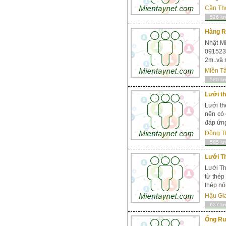
Cần Th
526 lư
Hàng R
Nhật M
0915236
2m..và 
Miền T
580 lư
Lưới th
Lưới th
nên có 
đáp ứng
Đồng T
585 lư
Lưới T
Lưới Th
từ thép
thép nó
Hậu Gi
637 lư
Ống Ru