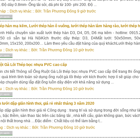
. Độ dày 0.8mm- Ống tải sỏi, đá phi từ 100- phi 200. Độ ...
háp
::
Dịch vụ khác
:: Bởi:
Trần Phương Đông
9 giờ trước
ợt xem
ép hàn mạ kẽm, Lưới thép hàn ô vuông, lưới thép hàn làm hàng rào, lưới thép 
nh Hiếu chuyên sản xuất lưới thép hàn D3, D4, D5, D6 mạ kẽm - hotline: 0915
50 có sẵn tại Hà NộiKích thước dây thép: D3, D4Mắt lưới: 50x50mm, 
mm, 15x150, 200x200… Làm theo yêu cầu đặt hàng của quý kháchLưới thép hàn đư
u
::
Dịch vụ khác
:: Bởi:
Trần Phương Đông
10 giờ trước
ợt xem
ột Gà Lõi Thép bọc nhựa PVC cao cấp
in chi tiết Thông số Ống Ruột Gà Lõi thép bọc nhựa PVC cao cấp Để trang thi ốn
thì quá trình tính toán sử dụng ống ruột gà lõi thép với kích thước hợp lí sẽ giúp ch
thép chuyên dùng lắp đặt ống luồn dây điện với khả năng sử dụng ...
u
::
Dịch vụ khác
:: Bởi:
Trần Phương Đông
10 giờ trước
ợt xem
 lưới dập giãn hình thoi, giá rẻ nhất tháng 3 năm 2020
ép dập giãn hình thoi giá rẻ Công dụng : trang trí và sử dụng trong đời sống như 
, bậc thềm, sàn thao tác trên các băng tải , nhà kết cấu, giàn không gian, bức vách
í nội thất trong nhà …Đặc điểm : Chất liệu có thể làm bằng t...
ng
::
Dịch vụ khác
:: Bởi:
Trần Phương Đông
10 giờ trước
ợt xem