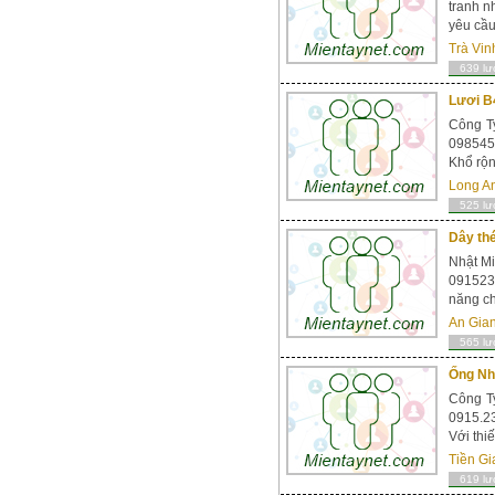
tranh n
yêu cầu
Trà Vin
639 lư
Lươi B
Công T
0985457
Khổ rộn
Long A
525 lư
Dây thé
Nhật Mi
0915236
năng ch
An Gia
565 lư
Ống Nhự
Công Ty
0915.23
Với thi
Tiền Gi
619 lư