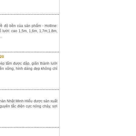
ề độ bền của sản phẩm - Hotline:
 lưới: cao 1,5m, 1,6m, 1,7m,1.8m,
..
020
thép tấm được dập, giãn thành lưới
bền vững, hình dáng đẹp không chỉ
hàn Nhật Minh Hiếu được sản xuất
uyên tắc điện cực nóng chảy, sợi