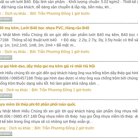
hất so với lưới B40. Đặc tính sản phẩm. - Khối lượng chuẩn: 5.02 kg/m2 - Thiết kế
 đặt hàng của khách, dễ dàng vận chuyễn & lắp ráp, bền màu, kh...
h
::
Dịch vụ khác
:: Bởi:
Trần Phương Đông
1 giờ trước
ợt xem
40 mạ kẽm, Lưới B40 bọc nhựa PVC, Hàng rào B40
y Nhật Minh Hiếu Chúng tôi xin gửi đến sản phẩm lưới B40 mạ kẽm, B40 bọc n
188 Thông số kỹ thuật lưới b40 + Độ dày : 2.2ly, 2.7ly, 3ly, 3.5ly hoặc có thể 
g: 1m, 1m2,1m5, 1m8, 2m, 2m4 + Bề mặt: m...
n
::
Dịch vụ khác
:: Bởi:
Trần Phương Đông
1 giờ trước
ợt xem
p gai hình dao, dây thép gai mạ kẽm giá rẻ nhất Hà Nội
nh Hiếu chúng tôi xin gửi đến quý khách hàng ông vua trống trộm dây thép gai hìn
006 / 0985457188 Thép gai hình dao được ví như ông vua chống trộm bởi chúng c
ống trộm thuộc dạng siêu tốt. Nó làm giảm khả năng xâm ...
ng
::
Dịch vụ khác
:: Bởi:
Trần Phương Đông
1 giờ trước
ợt xem
a mềm lõi thép phi 60 phân phối toàn quốc
 Nhật Minh Hiếu Chúng tôi xin gửi tới quý khách hàng sản phẩm ông nhựa mềm 
6.006 / 0985.457.188 Ống nhựa mềm lõi thép hay gọi Ống nhựa mềm lõi thép đư
ết kế bên trong ống nhựa sẽ có những sợi thép xoắn gi...
ang
::
Dịch vụ khác
:: Bởi:
Trần Phương Đông
2 giờ trước
ợt xem