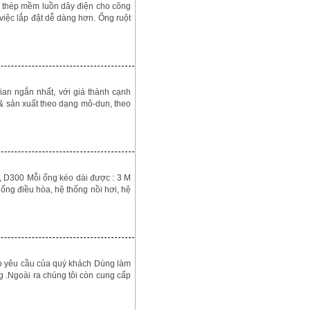
g thép mềm luồn dây điện cho công
o việc lắp đặt dễ dàng hơn. Ống ruột
ian ngắn nhất, với giá thành cạnh
 & sản xuất theo dạng mô-dun, theo
, D300 Mỗi ống kéo dài được : 3 M
ng điều hòa, hệ thống nồi hơi, hệ
eo yêu cầu của quý khách Dùng làm
g .Ngoài ra chúng tôi còn cung cấp