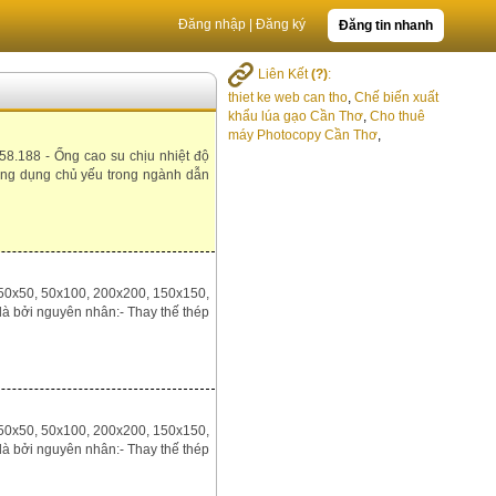
Đăng nhập
|
Đăng ký
Đăng tin nhanh
Liên Kết
(?)
:
thiet ke web can tho
,
Chế biến xuất
khẩu lúa gạo Cần Thơ
,
Cho thuê
máy Photocopy Cần Thơ
,
58.188 - Ống cao su chịu nhiệt độ
ứng dụng chủ yếu trong ngành dẫn
 50x50, 50x100, 200x200, 150x150,
là bởi nguyên nhân:- Thay thế thép
 50x50, 50x100, 200x200, 150x150,
là bởi nguyên nhân:- Thay thế thép