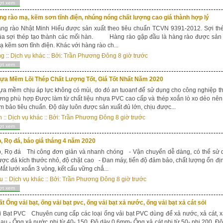
ợt xem
ng rào mạ, kẽm sơn tĩnh điện, nhúng nóng chất lượng cao giá thành hợp lý
àng rào Nhật Minh Hiếu được sản xuất theo tiêu chuẩn TCVN 9391-2012. Sợi th
ủa sợi thép tạo thành các mối hàn. Hàng rào gập đầu là hàng rào được sản xu
 kẽm sơn tĩnh điện. Khác với hàng rào ch...
ng
::
Dịch vụ khác
:: Bởi:
Trần Phương Đông
8 giờ trước
ợt xem
ựa Mềm Lõi Thép Chất Lượng Tốt, Giá Tốt Nhất Năm 2020
a mềm chịu áp lực không có mùi, do đó an tuoanf để sử dụng cho công nghiệp t
ờng phù hợp Được làm từ chất liệu nhựa PVC cao cấp và thép xoắn lò xo dẻo nên
m bảo tiêu chuẩn. Độ dày luôn được sản xuất đủ lớn, chịu được...
h
::
Dịch vụ khác
:: Bởi:
Trần Phương Đông
8 giờ trước
ợt xem
, Rọ đá, báo giá tháng 4 năm 2020
p, Rọ đá Thi công đơn giản và nhanh chóng - Vận chuyển dễ dàng, có thể sử d
ợc đá kích thước nhỏ, độ chặt cao - Đan máy, tiến độ đảm bảo, chất lượng ổn địn
ắt lưới xoắn 3 vòng, kết cấu vững chắ...
u
::
Dịch vụ khác
:: Bởi:
Trần Phương Đông
8 giờ trước
ợt xem
t Ống vải bạt, ống vải bạt pvc, ống vải bạt xả nước, ống vải bạt xả cát sỏi
 Bạt PVC Chuyên cung cấp các loại ống vải bạt PVC dùng để xả nước, xả cát, x
au.- Ống xả nước phi từ 40- 150. Độ dày 0.6mm- Ống xả cát phi từ 50- phi 200. Đ