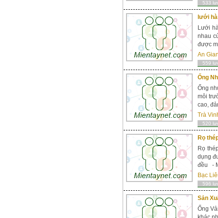
533 lư
lưới hà
Lưới h
nhau c
được mạ
An Gia
559 lư
Ống Nh
Ống nhự
môi trư
cao, đả
Trà Vin
520 lư
Rọ thép
Rọ thé
dụng đư
đều - M
Bạc Liê
596 lư
Sản Xuấ
Ống Vải
khác nh