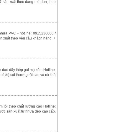
 & sản xuất theo dạng mô-dun, theo
hựa PVC - hotline: 0915236006 /
sản xuất theo yêu cầu khách hàng +
h dao dây thép gai mạ kẽm Hotline:
ó độ sát thương rất cao và có khả
lõi thép chất lượng cao Hotline:
ợc sản xuất từ nhựa dẻo cao cấp.