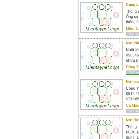
Cung c
Thông s
Ống co 
thống ố
Miền T
555 lư
Nơi Phâ
Nhật Mi
098545
nhựa kh
Đồng T
248 lư
Nơi bán
Công Ty
0915.23
Với thi
Cà Ma
575 lư
Nơi Bán
Thông s
Ø120, Ø
dùng là