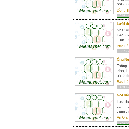
phi 200
Đồng T
616 lư
Lưới th
Nhật Mi
D4a50x
100x100
Bạc Liê
507 lư
Ống Ru
Thông t
trình, 
gà lõi 
Bạc Liê
430 lư
Nơi bán
Lưới th
can nhà
trang tr
An Gia
572 lư