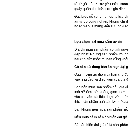
rẻ từ gỗ luôn được yêu thích khô
quây quần cho bữa cơm gia đình.
Đặc biệt, gỗ công nghiệp là lựa c
ăn từ gỗ công nghiệp không chỉ đ
hoặc mặt đá mang đến sự độc đáo
Lựa chọn nơi mua sắm uy tín
Địa chỉ mua sản phẩm có tính quy
đẹp nhất. Những sản phẩm trôi nổ
hại cho sức khỏe thì bạn cũng kh
Có nên sử dụng bàn ăn hiện đại g
Qua những ưu điểm và hạn chế đã 
vào nhu cầu và điều kiện của gia 
Bạn nên mua sản phẩm nếu gia đìn
thất để làm mới không gian. Hơn t
vận chuyển, rất thích hợp với nh
thích sản phẩm quá cầu kỳ phức tạ
Bạn không nên mua sản phẩm nếu b
Nên mua sắm bàn ăn hiện đại giá
Bàn ăn hiện đại giá rẻ là sản ph