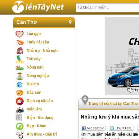
Cần Thơ
Lúa gạo
Thủy hải sản
Nhà trọ - Nhà nghỉ
Trái cây
Nông sản
Nông nghiệp
Du lịch
Đặc sản
Dịch vụ nấu ăn
Trang trí nội thất tại Cần Thơ
Việc làm
Những lưu ý khi mua sắm
Điện - Gia dụng
Đẹp - Khỏe
Khi mua sắm
bàn ăn hiện đại giá
Ẩm thực - Giải trí