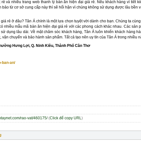
t rẻ và nhiều trang web thanh lý bàn ăn hiện đại giá rẻ. Nếu khách hàng vì tiế
m bảo từ cơ sở cung cấp này thì sẽ hối hận vì chúng không sử dụng được lâu bề
giá rẻ ở đâu? Tân Á chính là một lựa chọn tuyệt vời dành cho bạn. Chúng ta cùn
 có nhiều mẫu mã bàn ăn hiện đại giá rẻ với các phong cách khác nhau. Các sản
sử dụng lâu dài. Về mặt chăm sóc khách hàng, Tân Á luôn khiến khách hàng hài l
t, vận chuyển và bảo hành sản phẩm. Tất cả tạo nên uy tín của Tân Á trong nhiều 
Phường Hưng Lợi, Q. Ninh Kiều, Thành Phố Cần Thơ
o-ban-an/
entaynet.com/rao-vat/460175/
(
Click để copy URL
)
g