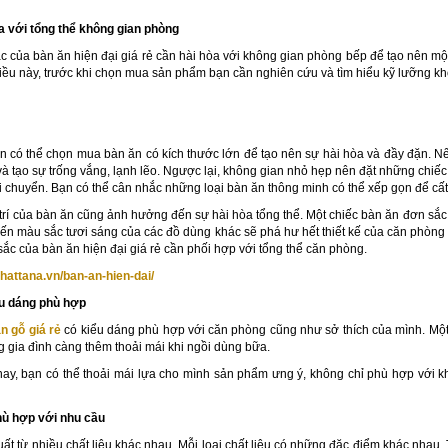
òa với tổng thể không gian phòng
 của bàn ăn hiện đại giá rẻ cần hài hòa với không gian phòng bếp để tạo nên một t
iều này, trước khi chọn mua sản phẩm bạn cần nghiên cứu và tìm hiểu kỹ lưỡng kh
ạn có thể chọn mua bàn ăn có kích thước lớn để tạo nên sự hài hòa và đầy đặn. N
à tạo sự trống vắng, lạnh lẽo. Ngược lại, không gian nhỏ hẹp nên đặt những chiếc 
i chuyển. Bạn có thể cân nhắc những loại bàn ăn thông minh có thể xếp gọn để cất
ng trí của bàn ăn cũng ảnh hưởng đến sự hài hòa tổng thể. Một chiếc bàn ăn đơn sắ
n màu sắc tươi sáng của các đồ dùng khác sẽ phá hư hết thiết kế của căn phòng 
ắc của bàn ăn hiện đại giá rẻ cần phối hợp với tổng thể căn phòng.
ithattana.vn/ban-an-hien-dai/
iểu dáng phù hợp
n gỗ giá rẻ
có kiểu dáng phù hợp với căn phòng cũng như sở thích của mình. Một
g gia đình càng thêm thoải mái khi ngồi dùng bữa.
ay, bạn có thể thoải mái lựa cho mình sản phẩm ưng ý, không chỉ phù hợp với kh
phù hợp với nhu cầu
uất từ nhiều chất liệu khác nhau. Mỗi loại chất liệu có những đặc điểm khác nhau.