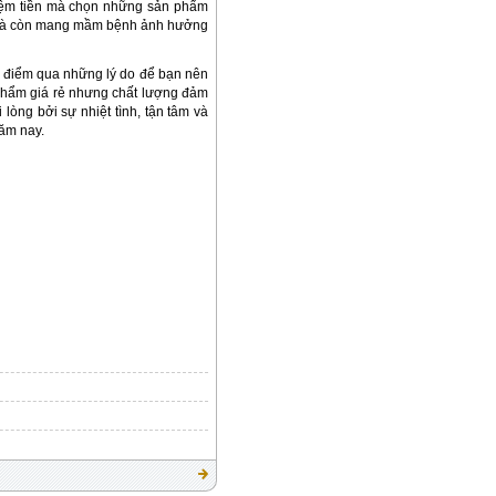
t kiệm tiền mà chọn những sản phẩm
n và còn mang mầm bệnh ảnh hưởng
g điểm qua những lý do để bạn nên
 phẩm giá rẻ nhưng chất lượng đảm
òng bởi sự nhiệt tình, tận tâm và
năm nay.