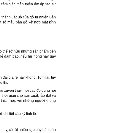
 cảm giác thân thiện ấm áp tạo sự
á thành đắt đỏ của gỗ tự nhiên.Bàn
ột số mẫu bàn gỗ kết hợp mặt kính
 có thể sở hữu những sản phẩm bền
 thể đảm bảo, nếu hư hỏng hay gây
n đại giá rẻ hay không. Tóm lại, tùy
 thì:
ng xuyên thay mới các đồ dùng nội
thời gian chờ sản xuất, lắp đặt và
n thích hợp với những người không
i tiết cầu kỳ tinh tế.
nay, có rất nhiều sạp bày bán bàn