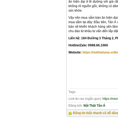
ăn hiện đại ở lề đường với giá rấ
không rõ nguồn gốc, không có đả
sức khỏe.
Vậy nên mua sắm bàn ăn hiện đại 
mua sắm tại đây: Đầu tiên, Tân Á
bảo sẽ khiến khách hàng yên tâm 
chu đáo từ khâu tư vấn đến lắp đặ
Liên hệ: 184 Đường 3 Tháng 2, 
Hotline/Zalo: 0988.66.1060
Website:
https://noithattana.vn/b
Tags:
Link tin rao (ngắn gọn):
https://mi
Đăng bởi:
Nội Thất Tân Á
Đăng tin thật nhanh và dễ dàn