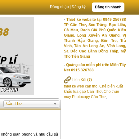
Đăng nhập
|
Đăng ký
Đăng tin nhanh
-
Thiết kế website tại 0949 256788
TP Cần Thơ, Sóc Trăng, Bạc Liêu,
Cà Mau, Rạch Giá Phú Quốc Kiên
Giang, Long Xuyên An Giang, Vị
Thanh Hậu Giang, Bến Tre, Trà
Vinh, Tân An Long An, Vĩnh Long,
Sa Đéc Cao Lãnh Đồng Tháp, Mỹ
Tho Tiền Giang
-
Quảng cáo miễn phí trên Miền Tây
Net 0915 326788
Liên Kết
(?)
:
thiet ke web can tho
,
Chế biến xuất
khẩu lúa gạo Cần Thơ
,
Cho thuê
máy Photocopy Cần Thơ
,
Cần Thơ
 không gian phòng và nhu cầu sử