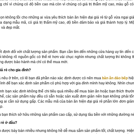
ng chỉ vì chúng có độ bền cao mà còn vì chúng có giá trị thẩm mỹ cao, màu gỗ có
họn không tồi cho những ai vừa yêu thích bàn ăn hiện đại giá rẻ từ gỗ vừa ngại gi
a dạng mẫu mã, có giá trị thẩm mỹ cao, độ bền đảm bảo và giá thành hợp lý. M
 và đẹp mắt.
ết định đối với chất lượng sản phẩm. Bạn cần tìm đến những cửa hàng uy tín đến
i không rõ nguồn gốc có thể rẻ hơn vài chục nghìn nhưng chất lượng thì không
ông được bảo hành mà chỉ có thể mua mới.
iá rẻ cho gia đình?
nêu ở trên, có lẽ bạn đã phần nào xác định được có nên mua
bàn ăn đảo bếp
hiệ
đình để bạn xác định sản phẩm có phù hợp với gia đình mình hay không. Nhìn chung
h bạn xác định không thể chi tiêu quá nhiều để mua bàn ăn hoặc bạn thích thườ
hế, các sản phẩm này đều có sẵn hoặc sản xuất đơn giản nên bạn không phải tốn 
ững ai cần sử dụng gấp. Các mẫu mã của bàn ăn hiện đại giá rẻ phần lớn đơn giả
p.
ạn thích sở hữu những sản phẩm cao cấp, sử dụng lâu bền với những đường nét, ch
 rẻ ở đâu?
ẩm được bày bán nhiều nhưng không hề dễ mua sắm sản phẩm tốt, chất lượng. Hiện 