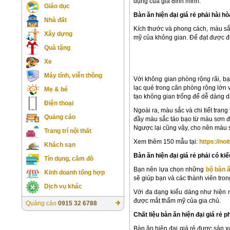
dụng của gia đình mình:
Giáo dục
Bàn ăn hiện đại giá rẻ phải hài h
Nhà đất
Kích thước và phong cách, màu sắc
Xây dựng
mỹ của không gian. Để đạt được đ
Quà tặng
Xe
Máy tính, viễn thông
Với không gian phòng rộng rãi, b
lạc quẻ trong căn phòng rộng lớn v
Mẹ & bé
tạo không gian trống để dễ dàng d
Điện thoại
Ngoài ra, màu sắc và chi tiết tra
Quảng cáo
đầy màu sắc táo bạo từ màu sơn đế
Ngược lại cũng vậy, cho nên màu s
Trang trí nội thất
Xem thêm 150 mẫu tại:
https://no
Khách sạn
Bàn ăn hiện đại giá rẻ phải có k
Tín dụng, cầm đồ
Bạn nên lựa chọn những
bộ bàn ă
Kinh doanh tổng hợp
sẽ giúp bạn và các thành viên tron
Dịch vụ khác
Với đa dạng kiểu dáng như hiện n
được mắt thẩm mỹ của gia chủ.
Quảng cáo
0915 32 6788
Chất liệu bàn ăn hiện đại giá rẻ 
Bàn ăn hiện đại giá rẻ được sản x