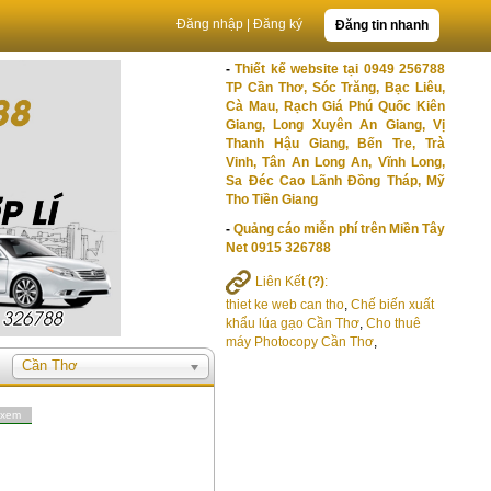
Đăng nhập
|
Đăng ký
Đăng tin nhanh
-
Thiết kế website tại 0949 256788
TP Cần Thơ, Sóc Trăng, Bạc Liêu,
Cà Mau, Rạch Giá Phú Quốc Kiên
Giang, Long Xuyên An Giang, Vị
Thanh Hậu Giang, Bến Tre, Trà
Vinh, Tân An Long An, Vĩnh Long,
Sa Đéc Cao Lãnh Đồng Tháp, Mỹ
Tho Tiền Giang
-
Quảng cáo miễn phí trên Miền Tây
Net 0915 326788
Liên Kết
(?)
:
thiet ke web can tho
,
Chế biến xuất
khẩu lúa gạo Cần Thơ
,
Cho thuê
máy Photocopy Cần Thơ
,
Cần Thơ
 xem