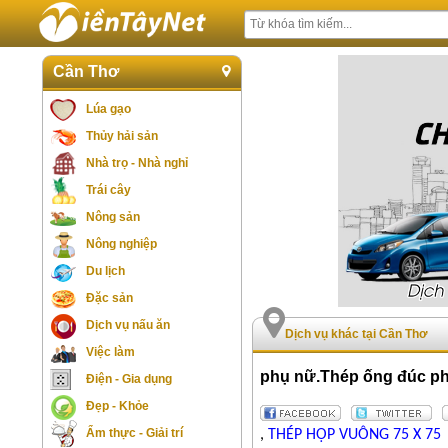
Cần Thơ
Lúa gạo
Thủy hải sản
Nhà trọ - Nhà nghỉ
Trái cây
Nông sản
Nông nghiệp
Du lịch
Đặc sản
Dịch vụ nấu ăn
Dịch vụ khác tại Cần Thơ
Việc làm
phụ nữ.Thép ống đúc phi
Điện - Gia dụng
Đẹp - Khỏe
Ẩm thực - Giải trí
,
THÉP HỘP VUÔNG 75 X 75