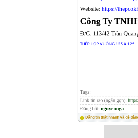
Website:
https://thepco
Công Ty TNHH
Đ/C: 113/42 Trần Quan
THÉP HỘP VUÔNG 125 X 125
Tags:
Link tin rao (ngắn gọn):
https
Đăng bởi:
nguyennga
Đăng tin thật nhanh và dễ dàn