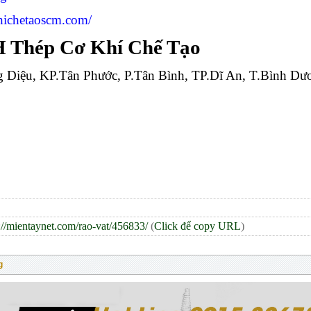
khichetaoscm.com/
 Thép Cơ Khí Chế Tạo
g Diệu, KP.Tân Phước, P.Tân Bình, TP.Dĩ An, T.Bình Dư
://mientaynet.com/rao-vat/456833/
(
Click để copy URL
)
g