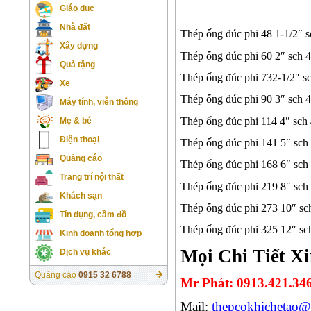
Giáo dục
Nhà đất
Thép ống đúc phi 48 1-1/2″ 
Xây dựng
Thép ống đúc phi 60 2″ sch 
Quà tặng
Thép ống đúc phi 732-1/2″ s
Xe
Thép ống đúc phi 90 3″ sch 
Máy tính, viễn thông
Thép ống đúc phi 114 4″ sch
Mẹ & bé
Điện thoại
Thép ống đúc phi 141 5″ sch
Quảng cáo
Thép ống đúc phi 168 6″ sch
Trang trí nội thất
Thép ống đúc phi 219 8″ sch
Khách sạn
Thép ống đúc phi 273 10″ sc
Tín dụng, cầm đồ
Thép ống đúc phi 325 12″ sc
Kinh doanh tổng hợp
Mọi Chi Tiết Xi
Dịch vụ khác
Quảng cáo
0915 32 6788
Mr Phát: 0913.421.34
Mail:
thepcokhichetao