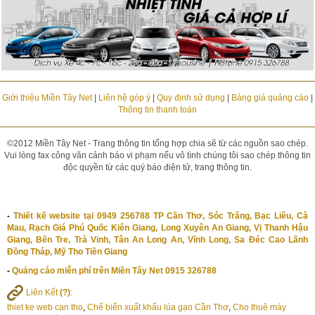
Giới thiệu Miền Tây Net
|
Liên hệ góp ý
|
Quy định sử dụng
|
Bảng giá quảng cáo
|
Thông tin thanh toán
©2012 Miền Tây Net - Trang thông tin tổng hợp chia sẽ từ các nguồn sao chép.
Vui lòng fax công văn cảnh báo vi phạm nếu vô tình chúng tôi sao chép thông tin
độc quyền từ các quý báo điện tử, trang thông tin.
-
Thiết kế website tại 0949 256788 TP Cần Thơ, Sóc Trăng, Bạc Liêu, Cà
Mau, Rạch Giá Phú Quốc Kiên Giang, Long Xuyên An Giang, Vị Thanh Hậu
Giang, Bến Tre, Trà Vinh, Tân An Long An, Vĩnh Long, Sa Đéc Cao Lãnh
Đồng Tháp, Mỹ Tho Tiền Giang
-
Quảng cáo miễn phí trên Miền Tây Net 0915 326788
Liên Kết
(?)
:
thiet ke web can tho
,
Chế biến xuất khẩu lúa gạo Cần Thơ
,
Cho thuê máy