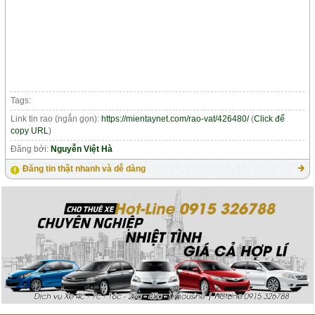
Tags:
Link tin rao (ngắn gọn):
https://mientaynet.com/rao-vat/426480/
(
Click để
copy URL
)
Đăng bởi:
Nguyễn Việt Hà
Đăng tin thật nhanh và dễ dàng