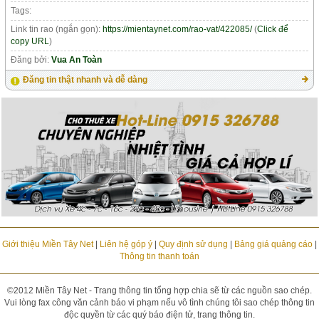
Tags:
Link tin rao (ngắn gọn):
https://mientaynet.com/rao-vat/422085/
(
Click để
copy URL
)
Đăng bởi:
Vua An Toàn
Đăng tin thật nhanh và dễ dàng
Giới thiệu Miền Tây Net
|
Liên hệ góp ý
|
Quy định sử dụng
|
Bảng giá quảng cáo
|
Thông tin thanh toán
©2012 Miền Tây Net - Trang thông tin tổng hợp chia sẽ từ các nguồn sao chép.
Vui lòng fax công văn cảnh báo vi phạm nếu vô tình chúng tôi sao chép thông tin
độc quyền từ các quý báo điện tử, trang thông tin.