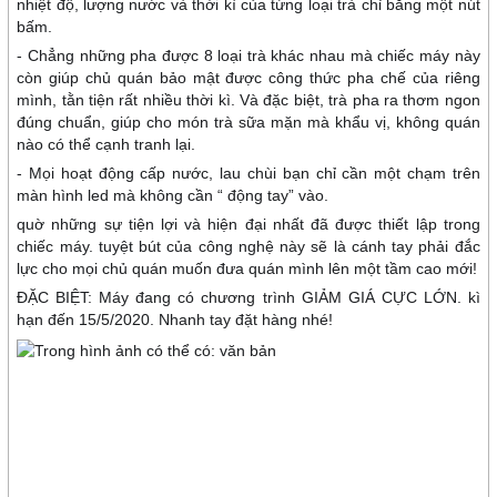
nhiệt độ, lượng nước và thời kì của từng loại trà chỉ bằng một nút
bấm.
- Chẳng những pha được 8 loại trà khác nhau mà chiếc máy này
còn giúp chủ quán bảo mật được công thức pha chế của riêng
mình, tằn tiện rất nhiều thời kì. Và đặc biệt, trà pha ra thơm ngon
đúng chuẩn, giúp cho món trà sữa mặn mà khẩu vị, không quán
nào có thể cạnh tranh lại.
- Mọi hoạt động cấp nước, lau chùi bạn chỉ cần một chạm trên
màn hình led mà không cần “ động tay” vào.
quờ những sự tiện lợi và hiện đại nhất đã được thiết lập trong
chiếc máy. tuyệt bút của công nghệ này sẽ là cánh tay phải đắc
lực cho mọi chủ quán muốn đưa quán mình lên một tầm cao mới!
ĐẶC BIỆT: Máy đang có chương trình GIẢM GIÁ CỰC LỚN. kì
hạn đến 15/5/2020. Nhanh tay đặt hàng nhé!