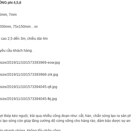
G phi 4,5,6
, 6mm, 7mm
0x200mm, 75x150mm…vv
u cao 2,5 đến 3m, chiều dài 4m
 yêu cầu khách hàng .
sợi thép kéo nguội, trải qua nhiều công đoạn như: cắt, hàn, chấn sóng tạo ra sản 
ệc tạo sóng còn giúp tăng cường độ cứng vững cho hàng rào, đảm bảo được sự an 
ráp nhanh chóng, không tốn nhân công.