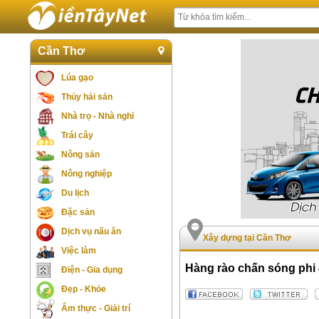
Cần Thơ
Lúa gạo
Thủy hải sản
Nhà trọ - Nhà nghỉ
Trái cây
Nông sản
Nông nghiệp
Du lịch
Đặc sản
Dịch vụ nấu ăn
Xây dựng tại Cần Thơ
Việc làm
Hàng rào chấn sóng phi 
Điện - Gia dụng
Đẹp - Khỏe
Ẩm thực - Giải trí