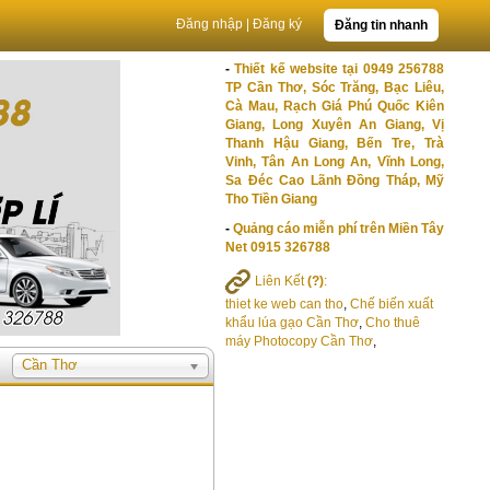
Đăng nhập
|
Đăng ký
Đăng tin nhanh
-
Thiết kế website tại 0949 256788
TP Cần Thơ, Sóc Trăng, Bạc Liêu,
Cà Mau, Rạch Giá Phú Quốc Kiên
Giang, Long Xuyên An Giang, Vị
Thanh Hậu Giang, Bến Tre, Trà
Vinh, Tân An Long An, Vĩnh Long,
Sa Đéc Cao Lãnh Đồng Tháp, Mỹ
Tho Tiền Giang
-
Quảng cáo miễn phí trên Miền Tây
Net 0915 326788
Liên Kết
(?)
:
thiet ke web can tho
,
Chế biến xuất
khẩu lúa gạo Cần Thơ
,
Cho thuê
máy Photocopy Cần Thơ
,
Cần Thơ