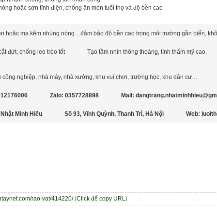
óng hoặc sơn tĩnh điện, chống ăn mòn tuổi thọ và độ bền cao
ện hoặc mạ kẽm nhúng nóng .. đảm bảo độ bền cao trong môi trường gần biển, khô
t đứt, chống leo trèo tốt
Tạo tầm nhìn thông thoáng, tính thẩm mỹ cao.
u công nghiệp, nhà máy, nhà xưởng, khu vui chơi, trường học, khu dân cư…
0912176006
Zalo: 0357728898
Mail: dangtrang.nhatminhhieu@gm
Nhật Minh Hiếu
Số 93, Vĩnh Quỳnh, Thanh Trì, Hà Nội
Web: luoit
entaynet.com/rao-vat/414220/
(
Click để copy URL
)