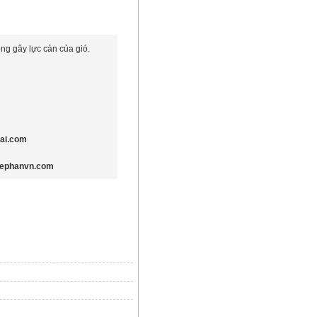
ng gây lực cản của gió.
ai.com
hephanvn.com