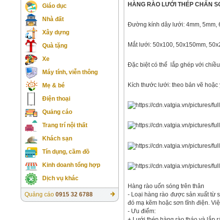
HÀNG RÀO LƯỚI THÉP CHẤN SÓN
Giáo dục
Nhà đất
Đường kính dây lưới: 4mm, 5mm
Xây dựng
Mắt lưới: 50x100, 50x150mm, 5
Quà tặng
Xe
Đặc biệt có thể lắp ghép với chiề
Máy tính, viễn thông
Kích thước lưới: theo bản vẽ hoặc
Mẹ & bé
Điện thoại
Quảng cáo
Trang trí nội thất
Khách sạn
Tín dụng, cầm đồ
Kinh doanh tổng hợp
Dịch vụ khác
Hàng rào uốn sóng trên thân
- Loại hàng rào được sản xuất từ 
Quảng cáo
0915 32 6788
đó mạ kẽm hoặc sơn tĩnh điện. Vi
- Ưu điểm:
+ Lưới thép hàng rào tháo và lắp 