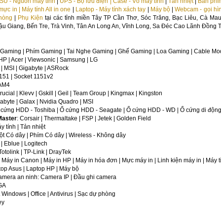
SU - Nguồn máy tính
|
UPS - Bộ lưu điện | Case - Vỏ máy tính
|
Tản nhiệt
|
Bàn phím
mực in | Máy tính All in one
|
Laptop - Máy tính xách tay
|
Máy bộ
|
Webcam - gọi hì
hòng
|
Phụ Kiện
tại các tỉnh miền Tây TP Cần Thơ, Sóc Trăng, Bạc Liêu, Cà Ma
u Giang, Bến Tre, Trà Vinh, Tân An Long An, Vĩnh Long, Sa Đéc Cao Lãnh Đồng T
 Gaming | Phím Gaming | Tai Nghe Gaming | Ghế Gaming | Loa Gaming | Cable Mo
| HP | Acer | Viewsonic | Samsung | LG
 | MSI | Gigabyte | ASRock
1151 | Socket 1151v2
 AM4
Crucial | Klevv | Gskill | Geil | Team Group | Kingmax | Kingston
gabyte | Galax | Nvidia Quadro | MSI
Ổ cứng HDD - Toshiba | Ổ cứng HDD - Seagate | Ổ cứng HDD - WD | Ổ cứng di động
Master
: Corsair | Thermaltake | FSP | Jetek | Golden Field
y tính | Tản nhiệt
ột Có dây | Phím Có dây | Wireless - Không dây
 | Eblue | Logitech
 Totolink | TP-Link | DrayTek
| Máy in Canon | Máy in HP | Máy in hóa đơn | Mực máy in | Linh kiện máy in | Máy tí
top Asus | Laptop HP | Máy bộ
Camera an ninh: Camera IP | Đầu ghi camera
GA
t Windows | Office | Antivirus | Sạc dự phòng
ey