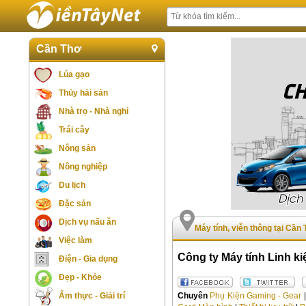
Cần Thơ
Lúa gạo
Thủy hải sản
Nhà trọ - Nhà nghỉ
Trái cây
Nông sản
Nông nghiệp
Du lịch
Đặc sản
Dịch vụ nấu ăn
Máy tính, viễn thông tại Cần
Việc làm
Công ty Máy tính Linh 
Điện - Gia dụng
Đẹp - Khỏe
Chuyên
Phụ Kiện Gaming - Gear
Ẩm thực - Giải trí