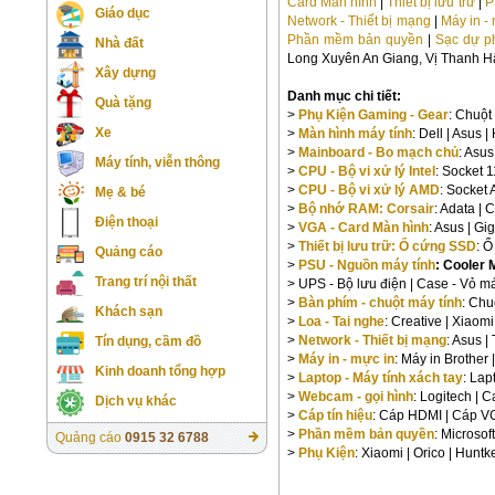
Card Màn hình
|
Thiết bị lưu trữ
|
P
Giáo dục
Network - Thiết bị mạng
|
Máy in - 
Phần mềm bản quyền
|
Sạc dự p
Nhà đất
Long Xuyên An Giang, Vị Thanh Hậ
Xây dựng
Danh mục chi tiết:
Quà tặng
>
Phụ Kiện Gaming - Gear
: Chuột
Xe
>
Màn hình máy tính
: Dell | Asus 
>
Mainboard - Bo mạch chủ
: Asus
Máy tính, viễn thông
>
CPU - Bộ vi xử lý Intel
: Socket 
>
CPU - Bộ vi xử lý AMD
: Socket
Mẹ & bé
>
Bộ nhớ RAM: Corsair
: Adata | 
Điện thoại
>
VGA - Card Màn hình
: Asus | Gi
>
Thiết bị lưu trữ: Ổ cứng SSD
: 
Quảng cáo
>
PSU - Nguồn máy tính
: Cooler 
Trang trí nội thất
> UPS - Bộ lưu điện | Case - Vỏ má
>
Bàn phím - chuột máy tính
: Chu
Khách sạn
>
Loa - Tai nghe
: Creative | Xiaomi
>
Network - Thiết bị mạng
: Asus |
Tín dụng, cầm đồ
>
Máy in - mực in
: Máy in Brother 
Kinh doanh tổng hợp
>
Laptop - Máy tính xách tay
: Lap
>
Webcam - gọi hình
: Logitech | 
Dịch vụ khác
>
Cáp tín hiệu
: Cáp HDMI | Cáp V
>
Phần mềm bản quyền
: Microsof
Quảng cáo
0915 32 6788
>
Phụ Kiện
: Xiaomi | Orico | Huntk