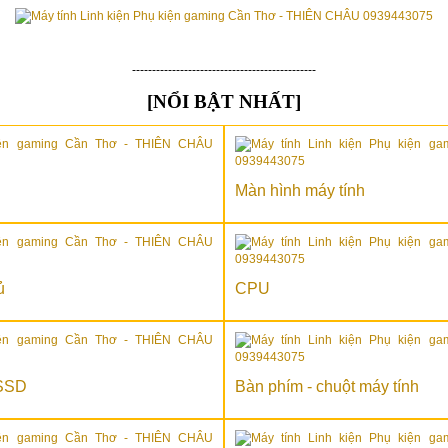
----------------------------------------------
[NỔI BẬT NHẤT]
Màn hình máy tính
ủ
CPU
 SSD
Bàn phím - chuột máy tính