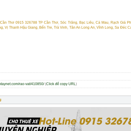
entaynet.com/rao-vat/410850/
(
Click để copy URL
)
g