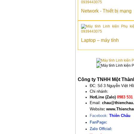
Network - Thiết bị mạng
Laptop – máy tính
Công ty TNHH Một Thàn
ĐC: Số 3 Nguyễn Việt Hồn
Chi nhánh:
HotLine (Zalo)
0983 531
Email:
chau@thienchau
Website
: www.Thiench
Facebook:
Thiên Châu
FanPage:
Zalo Offcial: