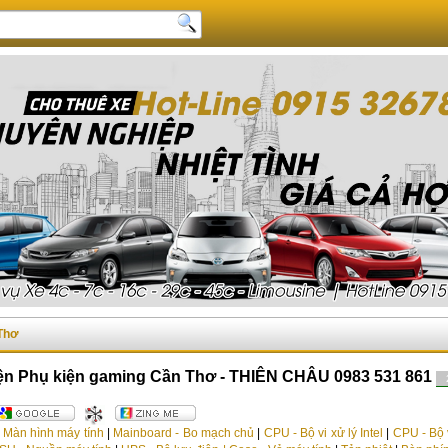
 Thơ
kiện Phụ kiện gaming Cần Thơ - THIÊN CHÂU 0983 531 861
|
Màn hình máy tính
|
Mainboard - Bo mạch chủ
|
CPU - Bộ vi xử lý Intel
|
CPU - Bộ 