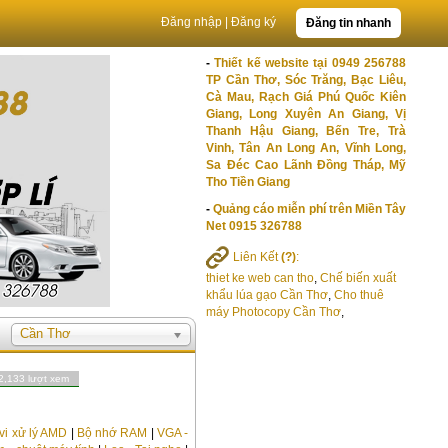
Đăng nhập
|
Đăng ký
Đăng tin nhanh
-
Thiết kế website tại 0949 256788
TP Cần Thơ, Sóc Trăng, Bạc Liêu,
Cà Mau, Rạch Giá Phú Quốc Kiên
Giang, Long Xuyên An Giang, Vị
Thanh Hậu Giang, Bến Tre, Trà
Vinh, Tân An Long An, Vĩnh Long,
Sa Đéc Cao Lãnh Đồng Tháp, Mỹ
Tho Tiền Giang
-
Quảng cáo miễn phí trên Miền Tây
Net 0915 326788
Liên Kết
(?)
:
thiet ke web can tho
,
Chế biến xuất
khẩu lúa gạo Cần Thơ
,
Cho thuê
máy Photocopy Cần Thơ
,
Cần Thơ
2,133 lượt xem
vi xử lý AMD
|
Bộ nhớ RAM
|
VGA -