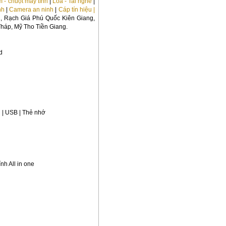
 - chuột máy tính
|
Loa - Tai nghe
|
nh
|
Camera an ninh
|
Cáp tín hiệu |
u, Rạch Giá Phú Quốc Kiên Giang,
háp, Mỹ Tho Tiền Giang.
d
 | USB | Thẻ nhớ
nh All in one