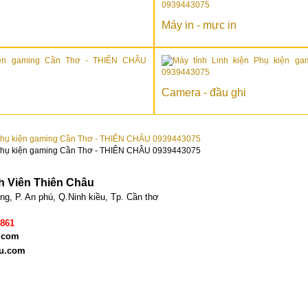
Máy in - mực in
Camera - đầu ghi
h Viên Thiên Châu
g, P. An phú, Q.Ninh kiều, Tp. Cần thơ
 861
.com
au.com