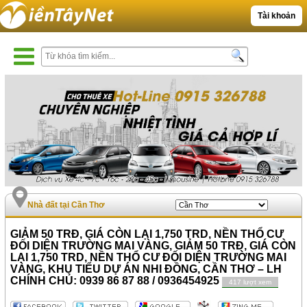
Tài khoản
Nhà đất tại Cần Thơ
GIẢM 50 TRĐ, GIÁ CÒN LẠI 1,750 TRD, NỀN THỔ CƯ
ĐỐI DIỆN TRƯỜNG MAI VÀNG, GIẢM 50 TRĐ, GIÁ CÒN
LẠI 1,750 TRD, NỀN THỔ CƯ ĐỐI DIỆN TRƯỜNG MAI
VÀNG, KHU TIỂU DỰ ÁN NHI ĐỒNG, CẦN THƠ – LH
CHÍNH CHỦ: 0939 86 87 88 / 0936454925
417 lượt xem