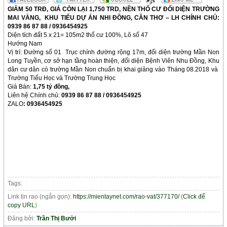
GIẢM 50 TRĐ, GIÁ CÒN LẠI 1,750 TRD, NỀN THỔ CƯ ĐỐI DIỆN TRƯỜNG
MAI VÀNG,
KHU TIỂU DỰ ÁN NHI ĐỒNG, CẦN THƠ – LH CHÍNH CHỦ:
0939 86 87 88 / 0936454925
Diện tích đất 5 x 21= 105m2 thổ cư 100%, Lô số 47
Hướng Nam
Vị trí: Đường số 01
Trục chính đường rộng 17m, đối diện trường Mần Non
Long Tuyền, cơ sở hạn tầng hoàn thiện, đối diện Bệnh Viên Nhu Đồng, Khu
dân cư dân có trường Mần Non chuẩn bị khai giảng vào Tháng 08.2018 và
Trường Tiểu Học và Trường Trung Học
Giá Bán:
1,75 tỷ đồng,
Liên hệ Chính chủ:
0939 86 87 88 / 0936454925
ZALO
: 0936454925
Tags:
Link tin rao (ngắn gọn):
https://mientaynet.com/rao-vat/377170/
(
Click để
copy URL
)
Đăng bởi:
Trần Thị Bưởi