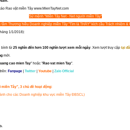
 Nam.
Sứ mệnh "Miền Tây Net - Net người miền Tây"
 tầm Thương hiều Doanh nghiệp miền Tây "Tìm là THẤY" kích cầu Trách nhiệm & U
tháng 1/1/2018):
g bình từ
25 nghìn đến hơn 100 nghìn lượt xem mỗi ngày
. Xem lượt truy cập
tại đ
ng
mới.
uang cao mien Tay
" hoặc "
Rao vat mien Tay
".
trên:
Fanpage
|
Twitter
|
Youtube
|
Zalo Official
 miền Tây", 3 chủ đề hoạt động:
n (dành cho các Doanh nghiệp khu vực miền Tây ĐBSCL)
o.