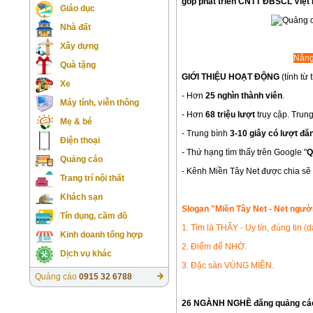
góp phát triển CNTT ĐBSCL Việt
Giáo dục
Nhà đất
Xây dựng
Nâng
Quà tặng
GIỚI THIỆU HOẠT ĐỘNG
(tính từ 
Xe
- Hơn
25 nghìn thành viên
.
Máy tính, viễn thông
- Hơn
68 triệu lượt
truy cập. Trun
Mẹ & bé
- Trung bình
3-10 giây có lượt đă
Điện thoại
- Thứ hạng tìm thấy trên Google "
Q
Quảng cáo
- Kênh Miền Tây Net được chia sẽ 
Trang trí nội thất
Khách sạn
Slogan "Miền Tây Net - Net người
Tín dụng, cầm đồ
1. Tìm là THẤY - Uy tín, đúng ti
Kinh doanh tổng hợp
2. Điểm để NHỚ.
Dịch vụ khác
3. Đặc sản VÙNG MIỀN.
Quảng cáo
0915 32 6788
26 NGÀNH NGHỀ đăng quảng cá