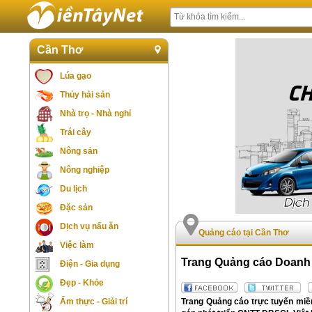
Cần Thơ
Lúa gạo
Thủy hải sản
Nhà trọ - Nhà nghỉ
Trái cây
Nông sản
Nông nghiệp
Du lịch
Đặc sản
Dịch vụ nấu ăn
Quảng cáo tại Cần Thơ
Việc làm
Trang Quảng cáo Doanh
Điện - Gia dụng
Đẹp - Khỏe
Trang Quảng cáo trực tuyến miề
Ẩm thực - Giải trí