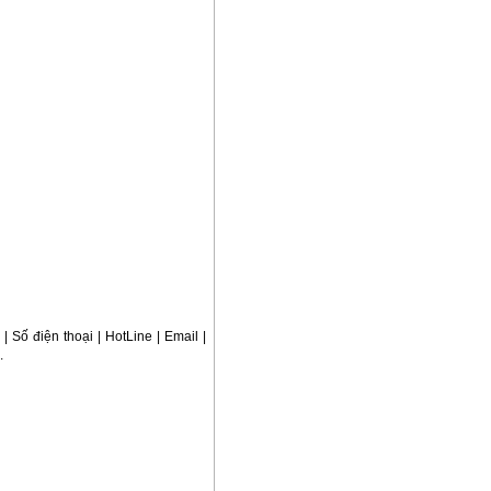
| Số điện thoại | HotLine | Email |
.