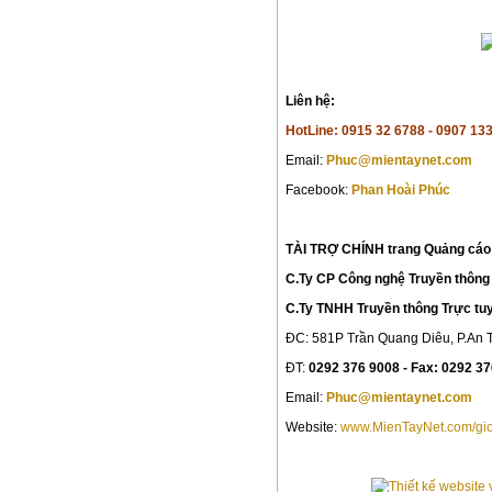
Liên hệ:
HotLine: 0915 32 6788 - 0907 133
Email:
Phuc@mientaynet.com
Facebook:
Phan Hoài Phúc
TÀI TRỢ CHÍNH trang Quảng cáo 
C.Ty CP Công nghệ Truyền thông
C.Ty TNHH Truyền thông Trực t
ĐC: 581P Trần Quang Diêu, P.An T
ĐT:
0292 376 9008 - Fax: 0292 3
Email:
Phuc@mientaynet.com
Website:
www.MienTayNet.com/gio