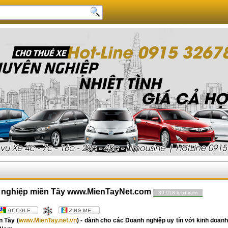
 nghiệp miền Tây www.MienTayNet.com
39,918 lượt xem
n Tây (
www.MienTay.net.vn
) - dành cho các Doanh nghiệp uy tín với kinh doa