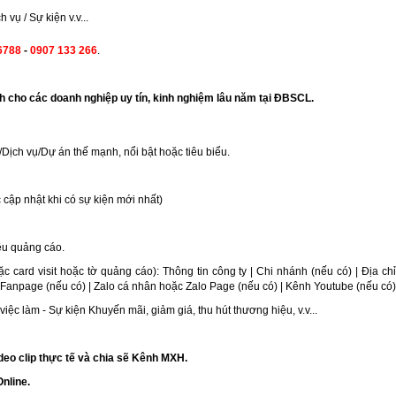
vụ / Sự kiện v.v...
6788
-
0907 133 266
.
o các doanh nghiệp uy tín, kinh nghiệm lâu năm tại ĐBSCL.
/Dịch vụ/Dự án thế mạnh, nổi bật hoặc tiêu biểu.
 cập nhật khi có sự kiện mới nhất)
ệu quảng cáo.
c card visit hoặc tờ quảng cáo): Thông tin công ty | Chi nhánh (nếu có) | Địa chỉ 
Fanpage (nếu có) | Zalo cá nhân hoặc Zalo Page (nếu có) | Kênh Youtube (nếu có)
iệc làm - Sự kiện Khuyến mãi, giảm giá, thu hút thương hiệu, v.v...
deo clip thực tế và chia sẽ Kênh MXH.
nline.