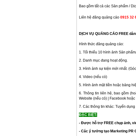
Bao gồm tất cả các Sản phẩm / Dịch 
Liên hệ đăng quảng cáo
0915 32 
DỊCH VỤ QUẢNG CÁO FREE dành ch
Hình thức đăng quảng cáo:
1. Tối thiểu 10 hình ảnh Sản phẩm
2. Danh mục đang hoạt động.
3. Hình ảnh sự kiện mới nhất. (Góc
4. Video (nếu có)
5. Hình ảnh mặt tiền hoặc bảng hi
6. Thông tin liên hệ, bao gồm (hoặ
Website (nếu có) | Facebook hoặc 
7. Các thông tin khác: Tuyển dụng v
ĐẶC BIỆT:
- Được hỗ trợ FREE chụp ảnh, vi
-
Các ý tưởng tạo Marketing PR O