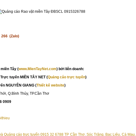
 266 (Zalo)
miền Tây (
www.MienTayNet.com
) bởi liên doanh:
 Trực tuyến MIỀN TÂY NET (
Quảng cáo trực tuyến
)
uyến NGUYỄN GIANG (
Thiết kế website
)
hới, Q.Bình Thủy, TP.Cần Thơ
76 0909
ithieu