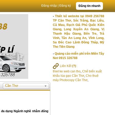
Đăng nhập
|
Đăng ký
Đăng tin nhanh
-
Thiết kế website tại 0949 256788
TP Cần Thơ, Sóc Trăng, Bạc Liêu,
Cà Mau, Rạch Giá Phú Quốc Kiên
Giang, Long Xuyên An Giang, Vị
Thanh Hậu Giang, Bến Tre, Trà
Vinh, Tân An Long An, Vĩnh Long,
Sa Đéc Cao Lãnh Đồng Tháp, Mỹ
Tho Tiền Giang
-
Quảng cáo miễn phí trên Miền Tây
Net 0915 326788
Liên Kết
(?)
:
thiet ke web can tho
,
Chế biến xuất
khẩu lúa gạo Cần Thơ
,
Cho thuê
máy Photocopy Cần Thơ
,
Cần Thơ
nh đa dạng Ngành nghề nhằm đóng