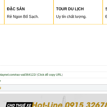
ĐẶC SẢN
TOUR DU LỊCH
Rẻ Ngon Bổ Sạch.
Uy tín chất lượng.
entaynet.com/rao-vat/364122/
(
Click để copy URL
)
y
g