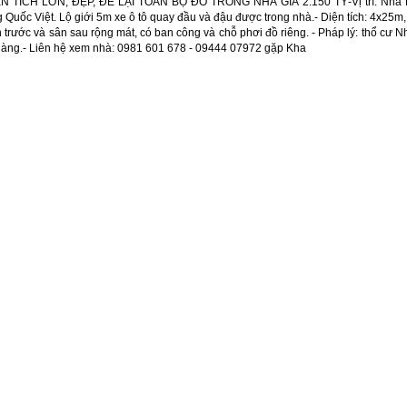
 TÍCH LỚN, ĐẸP, ĐỂ LẠI TOÀN BỘ ĐỒ TRONG NHÀ GIÁ 2.150 TỶ-Vị trí: Nhà H
g Quốc Việt. Lộ giới 5m xe ô tô quay đầu và đậu được trong nhà.- Diện tích: 4x25m
n trước và sân sau rộng mát, có ban công và chỗ phơi đồ riêng. - Pháp lý: thổ cư N
n hàng.- Liên hệ xem nhà: 0981 601 678 - 09444 07972 gặp Kha