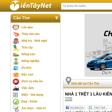
Cần Thơ
Lúa gạo
Thủy hải sản
Nhà trọ - Nhà nghỉ
Trái cây
Nông sản
Nông nghiệp
Du lịch
Đặc sản
Dịch vụ nấu ăn
Nhà đất tại Cần Thơ
Việc làm
NHÀ 1 TRỆT 1 LẦU KIÊN
Điện - Gia dụng
xem
Đẹp - Khỏe
Ẩm thực - Giải trí