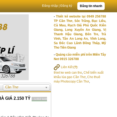
Đăng nhập
|
Đăng ký
Đăng tin nhanh
-
Thiết kế website tại 0949 256788
TP Cần Thơ, Sóc Trăng, Bạc Liêu,
Cà Mau, Rạch Giá Phú Quốc Kiên
Giang, Long Xuyên An Giang, Vị
Thanh Hậu Giang, Bến Tre, Trà
Vinh, Tân An Long An, Vĩnh Long,
Sa Đéc Cao Lãnh Đồng Tháp, Mỹ
Tho Tiền Giang
-
Quảng cáo miễn phí trên Miền Tây
Net 0915 326788
Liên Kết
(?)
:
thiet ke web can tho
,
Chế biến xuất
khẩu lúa gạo Cần Thơ
,
Cho thuê
máy Photocopy Cần Thơ
,
Cần Thơ
À GIÁ 2.150 TỶ
1,012 lượt