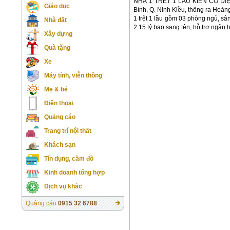
NHÀ 1 TRỆT 1 LẦU KIÊN CỐ DIỆN
Giáo dục
Bình, Q. Ninh Kiều, thông ra Hoàn
1 trệt 1 lầu gồm 03 phòng ngủ, sâ
Nhà đất
2.15 tỷ bao sang tên, hỗ trợ ngâ
Xây dựng
Quà tặng
Xe
Máy tính, viễn thông
Mẹ & bé
Điện thoại
Quảng cáo
Trang trí nội thất
Khách sạn
Tín dụng, cầm đồ
Kinh doanh tổng hợp
Dịch vụ khác
Quảng cáo
0915 32 6788