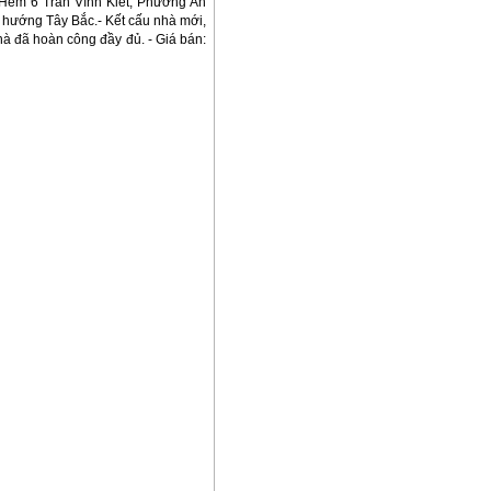
ẻm 6 Trần Vĩnh Kiết, Phường An
, hướng Tây Bắc.- Kết cấu nhà mới,
hà đã hoàn công đầy đủ. - Giá bán: