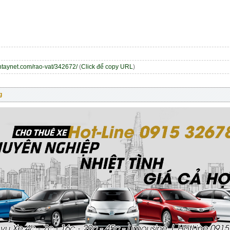
entaynet.com/rao-vat/342672/
(
Click để copy URL
)
g