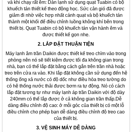
và khi chạy rất êm: Dàn lạnh sử dụng quạt Tuabin có bộ
khuếch tán thiết kế theo động học. Sức cản gió đã được
giảm đi nhờ việc hợp nhất cánh quạt và bộ khuếch tán
thành một khối để điều chỉnh luồng không khí bên trong
thiết bị. Quạt Tuabin có bộ khuếch tán vận hành êm và
được thiết kế gọn nhẹ.
2. LẮP ĐẶT THUẬN TIỆN
Máy lạnh âm trần Daikin được thiết kế treo chìm vào trong
phòng nên nó sẽ tiết kiệm được tối đa không gian trong
nhà, bạn có thể lắp đặt bằng cách gắn trên trần nhà hoặc
treo trên cửa ra vào. Khi lắp đặt không cần sử dụng đến hệ
thống ống xả nước có độ dốc như điều hòa treo tường do
có hệ thống nước thải được bơm ra tự động. Nó có cách
lắp đặt tương tự như máy lạnh áp trần Daikin với độ dày
240mm có thể lắp được ở cả không gian trần thấp.Dễ
dàng điều chỉnh độ cao: ở mỗi góc của thiết bị có một lỗ
điều chỉnh cho phép bạn dễ dàng điều chỉnh độ treo cao
của thiết bị.
3. VỆ SINH MÁY DỄ DÀNG