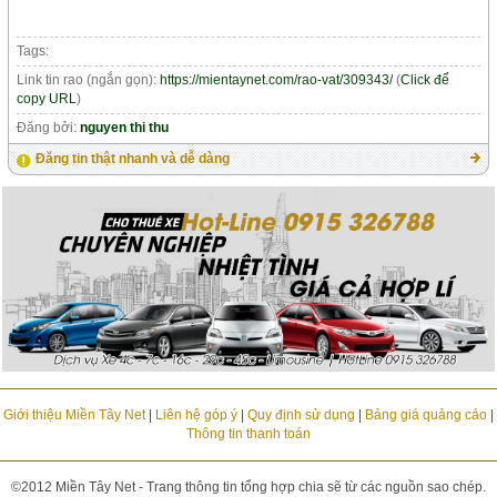
Tags:
Link tin rao (ngắn gọn):
https://mientaynet.com/rao-vat/309343/
(
Click để
copy URL
)
Đăng bởi:
nguyen thi thu
Đăng tin thật nhanh và dễ dàng
Giới thiệu Miền Tây Net
|
Liên hệ góp ý
|
Quy định sử dụng
|
Bảng giá quảng cáo
|
Thông tin thanh toán
©2012 Miền Tây Net - Trang thông tin tổng hợp chia sẽ từ các nguồn sao chép.