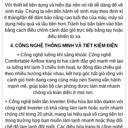
Với thiết kế tiện dụng và hiện đại nên nó rất dễ dàng để vệ
sinh máy. Chúng ta nên tiến hành vệ sinh máy theo định kì
6 tháng/lần để đảm bảo nâng cao tuổi thọ của máy, máy sử
dụng hiệu quả và lâu bền hơn.Tránh bụi bẩn bám vào trần
bằng cách điều chỉnh cánh đảo gió trực tiếp bằng tay hoặc
điều khiển từ xa
4. CÔNG NGHỆ THÔNG MINH VÀ TIẾT KIỆM ĐIỆN
+ Công nghệ luồng khí sảng khoái: Công nghệ
Comfortable Airflow trang bị hai cánh đảo gió mạnh mẽ tạo
ra luồng khí lạnh 3 chiều linh hoạt, tự động đảo chiều gió
theo nhiều hướng khác nhau, kết hợp góc hắt gió rộng với
cánh gió hình dạng cong cùng máy nén Swing vận hành
mạnh mẽ, giúp toàn bộ căn phòng được làm mát nhanh
chóng và toàn diện ở mọi nơi.
+ Công nghệ biến tần Inverter: Điều hòa âm trần daikin với
công nghệ Inverter có khả năng làm lạnh hoặc sưởi nhanh
chóng chỉ trong 20 phút, mang lại hiệu quả vô cùng tiện lợi
trong trường hợp bạn muốn làm lạnh nhanh hoặc thay đổi
chế độ làm lạnh đột ngột. Các điều hòa trang bị công nghệ