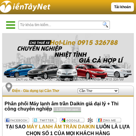
Tài khoản
Điện - Gia dụng tại Cần Thơ
Phân phối Máy lạnh âm trần Daikin giá đại lý + Thi
công chuyên nghiệp
1,003 lượt xem
TẠI SAO
MÁY LẠNH ÂM TRẦN DAIKIN
LUÔN LÀ LỰA
CHỌN SỐ 1 CỦA MỌI KHÁCH HÀNG