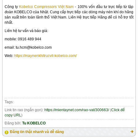
Công ty
Kobelco Compressors Việt Nam
- 100% vốn đầu tư trực tiếp từ tập
đoàn KOBELCO của Nhật. Cung cấp trực tiếp các dòng máy nén khí do hãng
sản xuất trên toàn lãnh thổ Việt Nam. Liên Hệ trực tiếp Hãng để có hỗ trợ tốt
nhất.
Liên hệ tư vấn và báo giá:
mobile: 0916 489 944
email: tu.hcm@kobelco.com
Web:
https://maynenkhitrucvit-kobelco.com/
Tags:
Link tin rao (ngắn gọn):
https://mientaynet.com/rao-vat/300663/
(
Click để
copy URL
)
Đăng bởi:
Tu KOBELCO
Đăng tin thật nhanh và dễ dàng