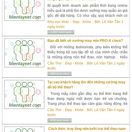
Bí quyết kinh doanh sản phẩm thời trang online
hiệu quả là phải tìm được xưởng may quần áo giá
gốc để đặt hàng. Có như vậy, quý khách mới có
thể khó khăn với những đối thủ khác trên thị
Khu vực khác
::
Đẹp - Khỏe
:: Bởi:
Lê Văn Tân
2
trường và tăng thêm lợi nhuận c...
ngày trước
1,007 lượt xem
Bạn đã biết về xưởng may nón PRO-X chưa?
Đối với những fashionista, phụ kiện không thể
thiếu trong bộ sưu tập đồ sộ của mình chắc chắn
là những dòng nón thể thao, nón hiphop… Hiểu
được nhu cầu đó, thương hiệu may mặc PRO-X
Cần Thơ
::
Đẹp - Khỏe
:: Bởi:
Lê Văn Tân
2 ngày
đã cho thành lập và phát triển xưởng may
trước
n&oacu...
886 lượt xem
Tại sao khách hàng tìm đến những xưởng may
đồ bộ thể thao?
Trong mấy năm gần đây, xu thế thời trang thể
thao đang ngày một được bạn trẻ ưa chuộng.
Trang phục thể thao tạo cảm giác năng động, trẻ
trung, cũng như đem đến sự thoải mái, dễ chịu
Cần Thơ
::
Đẹp - Khỏe
:: Bởi:
Lê Văn Tân
4 ngày
cho người mặc nhất là khi tham gia những hoạt
trước
động ngoại trừ trời. Chính vì thế, p...
958 lượt xem
Cách thức truy lùng nón lưỡi trai thể thao nam