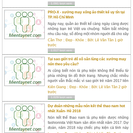
1,091 lượt xem
PRO-X - xưởng may xống áo thiết kế uy tín tại
TP. Hồ Chí Minh
Ngày nay, quần áo thiết kế càng ngày càng được
những bạn trẻ Việt ưa chuộng. Nắm bắt những
nhu cầu này, số đông một nhóm người đã cho xây
dựng thương hiệu việc kinh doanh những mẫu
Cần Thơ
::
Đẹp - Khỏe
:: Bởi:
Lê Văn Tân
1 giờ
quần áo thiết kế với thời trang riêng biệt. Việc
trước
mua b&aac...
1,017 lượt xem
Tại sao giới trẻ đổ xô săn lùng các xưởng may
nón theo yêu cầu?
Ai cũng biết nón là phụ kiện không thể thiếu từ
phía những tín đồ thời trang. Nhưng chắc nhiều
người vẫn thắc mắc vì sao giới trẻ năm 2017 liên
tục săn tìm những xưởng may nón theo yêu cầu
Kiên Giang
::
Đẹp - Khỏe
:: Bởi:
Lê Văn Tân
2 giờ
và dự đoán năm 2018 xu hướng này vẫn tiếp t...
trước
1,029 lượt xem
Dự đoán những mẫu nón kết thể thao nam hot
nhất Xuân- Hè 2018
Nón kết thể thao nam là phụ kiện được những
fashionista Việt Nam săn đón nhất năm 2017. Dự
đoán, năm 2018 này chiếc phụ kiện cá tính này
vẫn ko hề hết hot trong giới trẻ. Hãy cùng xem