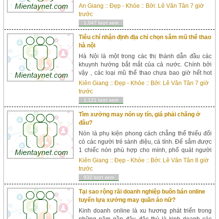
dép, nón, túi xách… Không những thế mang
An Giang
::
Đẹp - Khỏe
:: Bởi:
Lê Văn Tân
7 giờ
những sản phẩm bắt mắt được bày bán sẵn tr&e...
trước
1,047 lượt xem
Tiêu chí nhận định địa chỉ chọn sắm mũ thể thao
hà nội
Hà Nội là một trong các thị thành dẫn đầu các
khuynh hướng bắt mắt của cả nước. Chính bởi
vậy , các loại mũ thể thao chưa bao giờ hết hot
đối mang tuổi teen Hà thành. Vậy khiến cho thế
Kiên Giang
::
Đẹp - Khỏe
:: Bởi:
Lê Văn Tân
7 giờ
nào để tìm hiểu những shop bán mũ thể thao hà...
trước
1,121 lượt xem
Tìm xưởng may nón uy tín, giá phải chăng ở
đâu?
Nón là phụ kiện phong cách chẳng thể thiếu đối
có các người trẻ sành điệu, cá tính. Để sắm được
1 chiếc nón phù hợp cho mình, phổ quát người
không nhớ tiếc bỏ thời gian, công sức truy tìm tậu
Kiên Giang
::
Đẹp - Khỏe
:: Bởi:
Lê Văn Tân
8 giờ
các xưởng may n&oa...
trước
932 lượt xem
Tại sao rộng rãi doanh nghiệp buôn bán online
tuyển lựa xưởng may quần áo nữ?
Kinh doanh online là xu hương phát triển trong