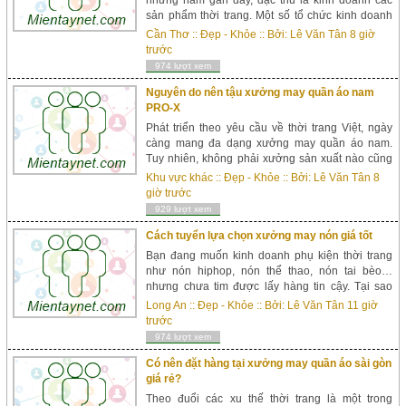
những năm gần đây, đặc thù là kinh doanh các
sản phẩm thời trang. Một số tổ chức kinh doanh
xống áo online san sẻ kinh nghiệm thành công
Cần Thơ
::
Đẹp - Khỏe
:: Bởi:
Lê Văn Tân
8 giờ
của mình là lấy hàng tại những xưởng may quần
trước
á...
974 lượt xem
Nguyên do nên tậu xưởng may quần áo nam
PRO-X
Phát triển theo yêu cầu về thời trang Việt, ngày
càng mang đa dạng xưởng may quần áo nam.
Tuy nhiên, không phải xưởng sản xuất nào cũng
cho ra những sản phẩm chất lượng. Chính vì thế,
Khu vực khác
::
Đẹp - Khỏe
:: Bởi:
Lê Văn Tân
8
khi tìm tới một xưởng may để đặt hàng, bạn mang
giờ trước
thể gặp...
929 lượt xem
Cách tuyển lựa chọn xưởng may nón giá tốt
Bạn đang muốn kinh doanh phụ kiện thời trang
như nón hiphop, nón thể thao, nón tai bèo…
nhưng chưa tim được lấy hàng tin cậy. Tại sao
không chọn lựa xưởng may nón giá trị rẻ? Đây là
Long An
::
Đẹp - Khỏe
:: Bởi:
Lê Văn Tân
11 giờ
nơi cung ứng nguồn hàng chất lượng với giá gốc,
trước
s...
974 lượt xem
Có nên đặt hàng tại xưởng may quần áo sài gòn
giá rẻ?
Theo đuổi các xu thế thời trang là một trong