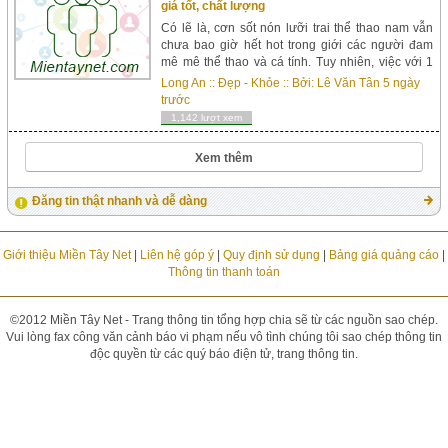
giá tốt, chất lượng
Có lẽ là, cơn sốt nón lưỡi trai thể thao nam vẫn
chưa bao giờ hết hot trong giới các người đam
mê mê thể thao và cá tính. Tuy nhiên, việc với 1
dòng nón vừa đẹp, hợp bắt mắt, lại chất lượng và
Long An
::
Đẹp - Khỏe
:: Bởi:
Lê Văn Tân
5 ngày
giá rẻ không phải là...
trước
1,142 lượt xem
Xem thêm
Đăng tin thật nhanh và dễ dàng
Giới thiệu Miền Tây Net
|
Liên hệ góp ý
|
Quy định sử dụng
|
Bảng giá quảng cáo
|
Thông tin thanh toán
©2012 Miền Tây Net - Trang thông tin tổng hợp chia sẽ từ các nguồn sao chép.
Vui lòng fax công văn cảnh báo vi phạm nếu vô tình chúng tôi sao chép thông tin
độc quyền từ các quý báo điện tử, trang thông tin.