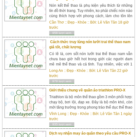
Nón kết thể thao là phụ kiện yêu thích từ những
tín đồ thời trang. Tuy nhiên, ko phải chiếc nón nào
cùng thích hợp với phong cách, làm cho tôn lên
bộ mặt của bạn. Hãy cùng tham khảo những bí
Cần Thơ
::
Đẹp - Khỏe
:: Bởi:
Lê Văn Tân
18 giờ
quyết chọn lọc...
trước
958 lượt xem
Cách thức truy lùng nón lưỡi trai thể thao nam
giá tốt, chất lượng
Có lẽ là, cơn sốt nón lưỡi trai thể thao nam vẫn
chưa bao giờ hết hot trong giới các người đam
mê mê thể thao và cá tính. Tuy nhiên, việc với 1
dòng nón vừa đẹp, hợp bắt mắt, lại chất lượng và
Long An
::
Đẹp - Khỏe
:: Bởi:
Lê Văn Tân
22 giờ
giá rẻ không phải là...
trước
979 lượt xem
Giới thiệu chung về quần áo triathlon PRO-X
Triathlon là bộ môn thể thao gồm 3 môn phối hợp:
chạy bộ, bơi lội, đạp xe. Đây là bộ môn khó, còn
mới tăng trưởng trong phong trào thể dục thể thao
ở Việt Nam. Bởi vì những bắt buộc nghiêm nhặt
Vĩnh Long
::
Đẹp - Khỏe
:: Bởi:
Lê Văn Tân
1 ngày
của bộ môn này bắt buộc y phục của c&aacu...
trước
935 lượt xem
Dịch vụ nhận may áo quần theo yêu cầu PRO-X