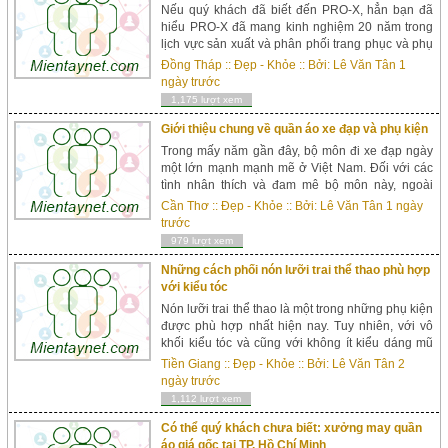
Nếu quý khách đã biết đến PRO-X, hẳn bạn đã
hiểu PRO-X đã mang kinh nghiệm 20 năm trong
lịch vực sản xuất và phân phối trang phục và phụ
kiện thể thao như: quần áo đua xe đạp, áo quần
Đồng Tháp
::
Đẹp - Khỏe
:: Bởi:
Lê Văn Tân
1
tập Gym, bao tay chống nắng, balo, bình nước,
ngày trước
nón thể...
1,175 lượt xem
Giới thiệu chung về quần áo xe đạp và phụ kiện
Trong mấy năm gần đây, bộ môn đi xe đạp ngày
một lớn mạnh mạnh mẽ ở Việt Nam. Đối với các
tình nhân thích và đam mê bộ môn này, ngoài
những loại xe, quần áo xe đạp và phụ kiện đi kèm
Cần Thơ
::
Đẹp - Khỏe
:: Bởi:
Lê Văn Tân
1 ngày
chẳng thể thiếu được trong mỗi chặng ...
trước
979 lượt xem
Những cách phối nón lưỡi trai thể thao phù hợp
với kiểu tóc
Nón lưỡi trai thể thao là một trong những phụ kiện
được phù hợp nhất hiện nay. Tuy nhiên, với vô
khối kiểu tóc và cũng với không ít kiểu dáng mũ
thời trang, vậy thì vấn đề là, mẫu nào sẽ kết hợp
Tiền Giang
::
Đẹp - Khỏe
:: Bởi:
Lê Văn Tân
2
ăn ý với nhau? Sau đây l...
ngày trước
1,112 lượt xem
Có thể quý khách chưa biết: xưởng may quần
áo giá gốc tại TP. Hồ Chí Minh