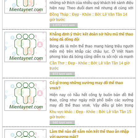
những sở thích của nhiều quý khách trẻ sành điệu
hiện nay. Theo đuổi đam mê nhưng đi cùng với
việc kiếm tiền, họ đã mở những shop bán hàng
Đồng Tháp
::
Đẹp - Khỏe
:: Bởi:
Lê Văn Tân
14
online. Nhiều bạn trẻ không ngần ngại truy lùng...
giờ trước
1,072 lượt xem
Khẳng định ý thức kết đoàn sở hữu mũ thể thao
bóng đá đồng đội
Bóng đá là môn thể thao mang hàng triệu người
mến mộ trên khắp các châu lục. Ở Việt Nam
phong trào đá bóng cũng diễn ra sôi nội và mạnh
mẽ. Rất nhiều câu lạc bộ, đội bóng đá đã được có
Cần Thơ
::
Đẹp - Khỏe
:: Bởi:
Lê Văn Tân
14 giờ
mặt trên...
trước
972 lượt xem
Có gì trong những xưởng may đồ thể thao
vnxk?
Hiện nay có hầu hết công ty buôn bán đồ thể
thao, cũng như ngày một phổ biến các xưởng
may đồ thể thao vnxk. Vậy điều gì bên trong
những xưởng may này lại thu hút phần lớn thị
Khu vực khác
::
Đẹp - Khỏe
:: Bởi:
Lê Văn Tân
15
trường thời trang Việt Nam? Các xưởng may
giờ trước
chính yếu nhận đơn...
940 lượt xem
Làm thế nào để sắm nón kết thể thao ăn nhập
với gương mặt?