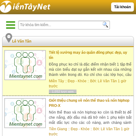
Tài khoản
Lê Văn Tân
Tiết lộ xưởng may áo quần đồng phục đẹp, uy
tín
Đồng phục ko chỉ là đặc điểm nhận biết 1 tập thể
mà còn biểu đạt sự gắn kết với nhau của những
thành viên trong đó. Ko chỉ cho các lớp học, câu
lạc bộ mặc cả các đơn vị cũng có nhu cầu sắm
Miền Tây
::
Đẹp - Khỏe
:: Bởi:
Lê Văn Tân
1 giờ
xưởng may quần áo đồng phục. Với học sinh,
trước
sinh vi&ec...
1,052 lượt xem
Giới thiệu chung về nón thể thao và nón hiphop
PRO-X
Nón thể thao và nón hiphop ko còn là thiết bị để
che nắng, đội đầu mà đã trở nên 1 phụ kiện bắt
mắt đắc lực cho các cô nàng, anh chàng sành
điệu. Đây là những phụ kiện biểu lộ bắt mắt và
Tiền Giang
::
Đẹp - Khỏe
:: Bởi:
Lê Văn Tân
1 giờ
thời trang, cũng như l&a...
trước