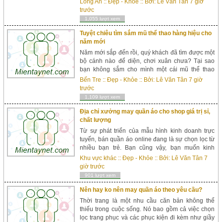
Long An
::
Đẹp - Khỏe
:: Bởi:
Lê Văn Tân
7 giờ
những mẫu nón sẽ khiến cho phải xu thế năm nay
trước
nhé! ...
1,055 lượt xem
Tuyệt chiêu tìm sắm mũ thể thao hàng hiệu cho
năm mới
Năm mới sắp đến rồi, quý khách đã tìm được một
bộ cánh nào để diện, chơi xuân chưa? Tại sao
bạn không sắm cho mình một cái mũ thể thao
hàng hiệu để có thể kết hợp với tất cả bộ quần áo
Bến Tre
::
Đẹp - Khỏe
:: Bởi:
Lê Văn Tân
7 giờ
du xuân? Hãy cùng tham khả...
trước
1,109 lượt xem
Địa chỉ xưởng may quần áo cho shop giá trị sỉ,
chất lượng
Từ sự phát triển của mẫu hình kinh doanh trực
tuyến, bán quần áo online đang là sự chọn lọc từ
nhiều bạn trẻ. Bạn cũng vậy, bạn muốn kinh
doanh thời trang nhưng chưa biết khởi đầu từ
Khu vực khác
::
Đẹp - Khỏe
:: Bởi:
Lê Văn Tân
7
đâu. Đừng lo lắng, việc đầu tiên bạn cần khiến là
giờ trước
tìm ngay một địa chỉ xưởng...
901 lượt xem
Nên hay ko nên may quần áo theo yêu cầu?
Thời trang là một nhu cầu căn bản không thể
thiếu trong cuộc sống. Nó bao gồm cả việc chọn
lọc trang phục và các phục kiện đi kèm như giầy