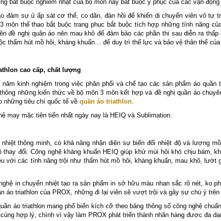
ững bắt buộc nghiêm nhặt của bộ môn này bắt buộc y phục của các vận động
o đảm sự ủ ấp sát cơ thể, co dãn, đàn hồi để khiến di chuyển viên vô tư tr
p 3 môn thể thao bắt buộc trang phục bắt buộc tích hợp những tính năng 
ên đề nghị quân áo nên mau khô để đảm bảo các phần thi sau diễn ra thấp đ
buộc thấm hút mồ hôi, kháng khuẩn… để duy trì thể lực và bảo vệ thân thể củ
thlon cao cấp, chất lượng
năm kinh nghiệm trong việc phân phối và chế tạo các sản phẩm áo quần thể
h thông những kiến thức về bộ môn 3 môn kết hợp và đề nghị quần áo chuyê
 những tiêu chí quốc tế về
quần áo triathlon
.
 may mặc tiên tiến nhất ngày nay là HEIQ và Sublimation.
nhiệt thông minh, có khả năng nhận diện sự biến đổi nhiệt độ và lượng mồ 
ộ thay đổi. Công nghệ kháng khuẩn HEIQ giúp khử mùi hôi khó chịu bám, kh
 với các tính năng trội như thấm hút mồ hôi, kháng khuẩn, mau khô, lướt gi
nghệ in chuyển nhiệt tạo ra sản phẩm in sở hữu màu nhan sắc rõ nét, ko pha
ần áo triathlon của PROX, những đi lại viên sẽ vượt trội và gây sự chú ý trê
n áo triathlon mang phổ biến kích cỡ theo bảng thông số công nghệ chuẩn
cùng hợp lý, chính vì vậy làm PROX phát triển thành nhãn hàng được đa dạng