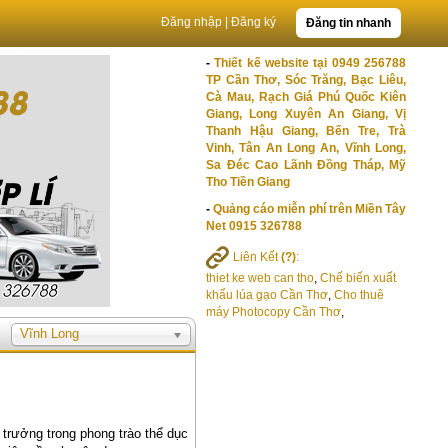
Đăng nhập
|
Đăng ký
Đăng tin nhanh
-
Thiết kế website tại 0949 256788
TP Cần Thơ, Sóc Trăng, Bạc Liêu,
Cà Mau, Rạch Giá Phú Quốc Kiên
Giang, Long Xuyên An Giang, Vị
Thanh Hậu Giang, Bến Tre, Trà
Vinh, Tân An Long An, Vĩnh Long,
Sa Đéc Cao Lãnh Đồng Tháp, Mỹ
Tho Tiền Giang
-
Quảng cáo miễn phí trên Miền Tây
Net 0915 326788
Liên Kết
(?)
:
thiet ke web can tho
,
Chế biến xuất
khẩu lúa gạo Cần Thơ
,
Cho thuê
máy Photocopy Cần Thơ
,
Vĩnh Long
 trưởng trong phong trào thể dục