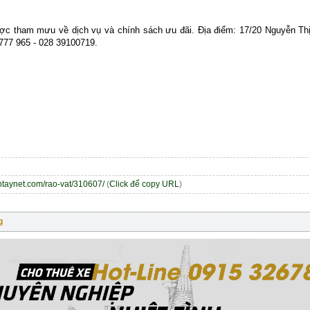
ược tham mưu về dịch vụ và chính sách ưu đãi. Địa điểm: 17/20 Nguyễn T
777 965 - 028 39100719.
entaynet.com/rao-vat/310607/
(
Click để copy URL
)
g