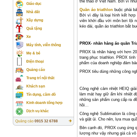
thể thao ở Việt Nam. Bởi vì nh
Giáo dục
Quần áo triathlon
buộc phải bả
Nhà đất
Bởi vì đây là loại hình kết hợ
Xây dựng
viên khởi đầu với môn bơi lội n
kéo dài, quần áo triathlon bắt 
Quà tặng
Xe
PROX- nhãn hàng áo quần Tria
Máy tính, viễn thông
PROX là nhãn hàng với hơn 20 
Mẹ & bé
trang phục triathlon. PROX tin
Điện thoại
phẩm của doanh nghiệp đảm bảo
Quảng cáo
PROX tiêu dùng những công nghệ
Trang trí nội thất
Khách sạn
Công nghệ cảm nhiệt HEIQ giải 
làm mát hay giữ ấm khi nhiệt đ
Tín dụng, cầm đồ
những sản phẩm cung cấp ra đều
Kinh doanh tổng hợp
hồi…
Dịch vụ khác
Công nghệ Sublimation là công 
và giặt ủi. Cho nên, lựa mua qu
Quảng cáo
0915 32 6788
Bên cạnh đó, PROX cung ứng quầ
lượng như vậy nhưng giá cả vô 