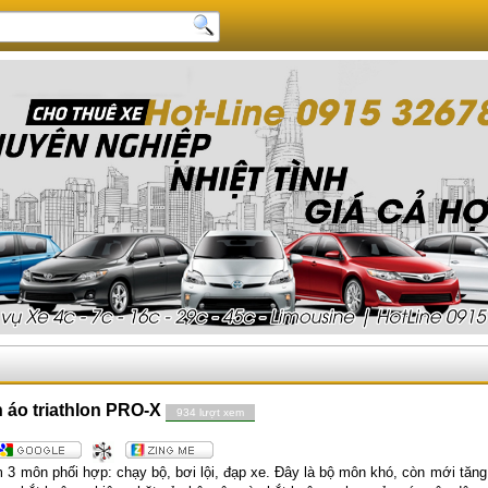
n áo triathlon PRO-X
934 lượt xem
m 3 môn phối hợp: chạy bộ, bơi lội, đạp xe. Đây là bộ môn khó, còn mới tăng