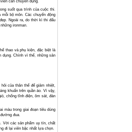
 viên cần chuyên dụng.
ong suốt qua trình của cuộc thi.
của mỗi bộ môn. Các chuyển động
ẹp. Ngoài ra, do thời kì thi đấu
a những ironman.
 thao và phụ kiện, đặc biệt là
n dụng. Chính vì thế, những sản
hôi của thân thể để giảm nhiệt,
áng khuẩn trên quần áo. Vì vậy,
ó, chống tĩnh điện, ôm sát, đàn
i màu trong giai đoạn tiêu dùng
n đường đua.
. Với các sản phẩm uy tín, chất
 đi lại viên bậc nhất lựa chọn.