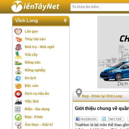
Vĩnh Long
Lúa gạo
Thủy hải sản
Nhà trọ - Nhà nghỉ
Trái cây
Nông sản
Nông nghiệp
Du lịch
Đặc sản
Dịch vụ nấu ăn
Đẹp - Khỏe tại Vĩnh Long
Việc làm
Giới thiệu chung về quầ
Điện - Gia dụng
Đẹp - Khỏe
Triathlon là bộ môn thể thao gồ
Ẩm thực - Giải trí