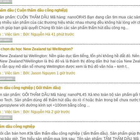
ợt xem
hấm dầu ( Cuộn thấm dầu công nghiệp)
n phẩm: CUỘN THẤM DẦU Mã hàng: nanoOR45 Bạn đang cần tìm mua các sản p
 nhiều sản phẩm của các thương hiệu khác nhau nhưng đều không hài lòng với c
h giúp bạn giải quyết Chúng tôi bán các sản phẩm thấm hút dầu công ng...
n
::
Việc làm
:: Bởi:
Nguyễn Hà
41 phút trước
ợt xem
 chọn du học New Zealand tại Wellington?
New Zealand tại Wellington: Nền giáo dục tăm tiếng, tổn phí không hề đắt đỏ. Nên 
New Zealand?Wellington là thủ đô và là thành thị đông dân thứ hai của New Ze
ch lẫn quy mô dân số nhưng Wellington được xem là thủ đô văn hóa – kinh t...
n
::
Việc làm
:: Bởi:
Jason Nguyen
1 giờ trước
lượt xem
m dầu công nghiệp ( Gối thấm dầu)
n phẩm: GỐI THẤM DẦU Mã hàng: nanoPIL45 Xả kho toàn bộ sản phẩm gối th
o Tech. Sản phẩm dùng để thấm hút dầu do rò rỉ hoặc thản trong bể chưa nước th
lypropylene với đường kính sợi <100nm bằng công ...
n
::
Việc làm
:: Bởi:
Nguyễn Hà
2 giờ trước
ợt xem
ấm dầu công nghiệp
ôi cần bán hơn #3k tấm thấm dầu công nghiệp ( tấm thấm dầu). Sản phẩm giúp thấ
ờng bây giờ. Tìm hiểu sản phẩm qua link sau: Tên sản phẩm: TẤM THẤM DẦU Mã 