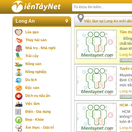
Long An
Việc làm tại Long An mới đ
Lúa gạo
Tấm th
Đồng N
Thủy hải sản
chất li
Nhà trọ - Nhà nghỉ
đoan kh
Long A
Trái cây
610 lư
Nông sản
Tuyển d
Nông nghiệp
#tuyet
Du lịch
Bình Ch
mức trầ
Đặc sản
Long A
Dịch vụ nấu ăn
1,034 
Việc làm
HCM - 
Điện - Gia dụng
HCM _ 
không? 
Đẹp - Khỏe
luôn đi
Ẩm thực - Giải trí
Long A