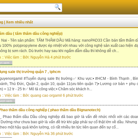
ăng
|
Xem nhiều nhất
ấm dầu ( tấm thấm dầu công nghiệp)
ai - Tên sản phẩm: TẤM THẤM DẦU Mã hàng: nanoPAD33 Cần bán tấm thấm dầ
ệu 100% polypropylene được ép nhiệt với nhau với công nghệ sản xuất cao hiện đ
ông bị sơn rách. Dù trước hay sau khi ngấm đẫm dầu thì không dễ ch...
n
::
Việc làm
:: Bởi:
Nguyễn Hà
4 phút trước
ợt xem
ụng sale thị trường quận 7 , tphcm
nguyenorgamil #Tuyển dụng sale thị trường✅ Khu vực:• #HCM - Bình Thạnh , Bì
ánh, Thủ Đức, Quận 2, quận 10, quận 11(ưu tiên quận 7)• Lương cơ bản + phụ 
n) = 12 tr - 25 tr✅ Mô tả công việc:• Chăm sóc khách h...
n
::
Việc làm
:: Bởi:
quang cao orgamil
6 phút trước
lượt xem
Phao thấm dầu công nghiệp ( phao thấm dầu Bignanotech)
Phao thấm dầu Dầu công nghiệp đã bao giờ là vấn đề nhức nhối với các doanh
Dường như chưa bao giờ là vấn đề trừ khi gặp phải sự cố thật lớn về dầu. Nhưng
 theo một hậu quả khôn lường, có rất nhiều tin tức liên quan đến sự cố...
n
::
Việc làm
:: Bởi:
Nguyễn Hà
36 phút trước