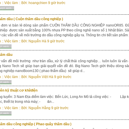
n
::
Việc làm
:: Bởi:
hoangchien
9 giờ trước
lượt xem
hấm dầu ( Cuộn thấm dầu công nghiệp )
m đơn vị bán lẻ dòng sản phẩm CUỘN THẤM DẦU CÔNG NGHIỆP nanoOR85. Đây
hiệp được sản xuất bằng 100% nhựa PP theo công nghệ nano số 1 Nhật Bản. Sản
lý các vấn đề về môi trường do dầu công nghiệp gây ra. Thông tin chi tiết sản phẩm x
n
::
Việc làm
:: Bởi:
Nguyễn Hà
9 giờ trước
ợt xem
hấm dầu
ấn đề môi trường như tràn dầu, xử lý chất thải công nghiệp… luôn luôn là vấn
g Nano Tech sẽ giúp bạn giải quyết vấn đề đó. Big Nano Tech giới thiệu dòng 
g nghiệp nanoBoom130 ( phao thấm dầu) sẽ giúp d...
n
::
Việc làm
:: Bởi:
Nguyễn Việt Hà
9 giờ trước
ợt xem
ên kỹ thuật cơ khí/điện
g tuyển: 3 Nam Địa điểm làm việc: Bến Lức, Long An Mô tả công việc: - Lập kế
, thiết bị trong nhà máy; - &n...
n
::
Việc làm
:: Bởi:
Nguyễn Hằng
9 giờ trước
ợt xem
hấm dầu công nghiệp ( Phao quây thấm dầu )