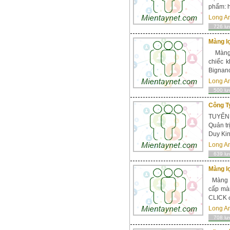
phẩm: ht
Long A
726 lư
Màng lọ
Màng lọ
chiếc k
Bignano
Long A
500 lư
Công Ty
TUYỂN 
Quản tr
Duy Kin
Long A
639 lư
Màng lọ
Màng lọ
cấp mà
CLICK đ
Long A
708 lư