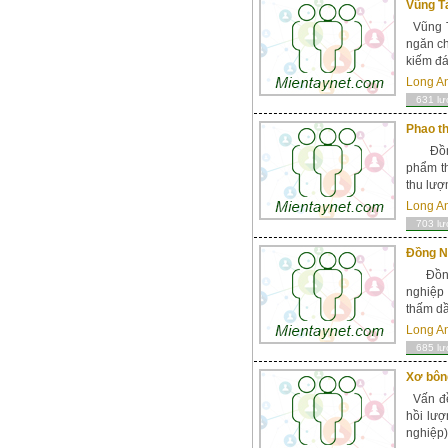
Vũng T
Vũng T
ngăn ch
kiếm đá
Long A
631 lư
Phao t
Đồng N
phẩm t
thu lượ
Long A
703 lư
Đồng Na
Đồng Na
nghiệp 
thấm dầ
Long A
685 lư
Xơ bôn
Vấn đề 
hồi lư
nghiệp)