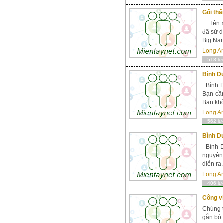
Gối thấ
Tên sả
đã sử d
Big Nan
Long A
518 lư
Bình D
Bình D
Bạn cần
Bạn khô
Long A
562 lư
Bình D
Bình D
nguyên 
diễn ra
Long A
406 lư
Công v
Chúng t
gắn bó 