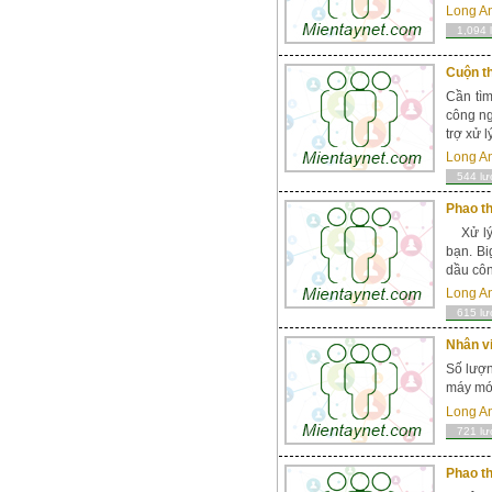
Long A
1,094 
Cuộn t
Cần tì
công ng
trợ xử 
Long A
544 lư
Phao t
Xử lý v
bạn. Bi
dầu côn
Long A
615 lư
Nhân vi
Số lượn
máy móc
Long A
721 lư
Phao t