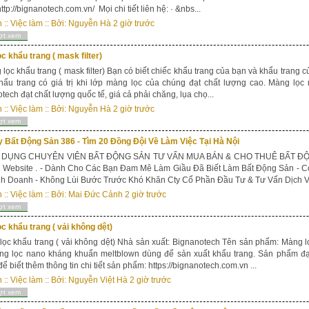
tp://bignanotech.com.vn/ Mọi chi tiết liên hệ: · &nbs...
n
::
Việc làm
:: Bởi:
Nguyễn Hà
2 giờ trước
ợt xem
c khẩu trang ( mask filter)
c khẩu trang ( mask filter) Bạn có biết chiếc khẩu trang của bạn và khẩu trang 
hẩu trang có giá trị khi lớp màng lọc của chúng đạt chất lượng cao. Màng lọ
tech đạt chất lượng quốc tế, giá cả phải chăng, lụa chọ...
n
::
Việc làm
:: Bởi:
Nguyễn Hà
2 giờ trước
ợt xem
 Bất Động Sản 386 - Tìm 20 Đồng Đội Về Làm Việc Tại Hà Nội
DỤNG CHUYÊN VIÊN BẤT ĐỘNG SẢN TƯ VẤN MUA BÁN & CHO THUÊ BẤT ĐỘNG
ị Website . - Dành Cho Các Bạn Đam Mê Làm Giầu Đã Biết Làm Bất Động Sản - C
h Doanh - Không Lùi Bước Trước Khó Khăn Cty Cổ Phần Đầu Tư & Tư Vấn Dịch Vụ
n
::
Việc làm
:: Bởi:
Mai Đức Cảnh
2 giờ trước
ợt xem
c khẩu trang ( vải không dệt)
c khẩu trang ( vải không dệt) Nhà sản xuất: Bignanotech Tên sản phẩm: Màng 
ng lọc nano kháng khuẩn meltblown dùng để sản xuất khẩu trang. Sản phẩm đạt
ể biết thêm thông tin chi tiết sản phẩm: https://bignanotech.com.vn ...
n
::
Việc làm
:: Bởi:
Nguyễn Việt Hà
2 giờ trước
ợt xem