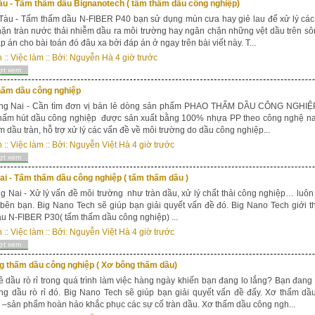
àu - Tấm thấm dầu Bignanotech ( tấm thấm dầu công nghiệp)
àu - Tấm thấm dầu N-FIBER P40 bạn sử dụng mùn cưa hay giẻ lau để xử lý các 
ặn tràn nước thải nhiễm dầu ra môi trường hay ngăn chặn những vệt dầu trên sô
p án cho bài toán đó đâu xa bởi đáp án ở ngay trên bài viết này. T...
n
::
Việc làm
:: Bởi:
Nguyễn Hà
4 giờ trước
ợt xem
hấm dầu công nghiệp
ai - Cần tìm đơn vị bán lẻ dòng sản phẩm PHAO THẤM DẦU CÔNG NGHIỆP
hấm hút dầu công nghiệp được sản xuất bằng 100% nhựa PP theo công nghệ na
m dầu tràn, hỗ trợ xử lý các vấn đề về môi trường do dầu công nghiệp...
n
::
Việc làm
:: Bởi:
Nguyễn Việt Hà
4 giờ trước
ợt xem
i - Tấm thấm dầu công nghiệp ( tấm thấm dầu )
i - Xử lý vấn đề môi trường như tràn dầu, xử lý chất thải công nghiệp… luôn 
bên bạn. Big Nano Tech sẽ giúp bạn giải quyết vấn đề đó. Big Nano Tech giới
u N-FIBER P30( tấm thấm dầu công nghiệp) ...
n
::
Việc làm
:: Bởi:
Nguyễn Việt Hà
4 giờ trước
ợt xem
g thấm dầu công nghiệp ( Xơ bông thấm dầu)
dầu rò rỉ trong quá trình làm việc hàng ngày khiến bạn đang lo lắng? Bạn đang 
ợng dầu rò rỉ đó. Big Nano Tech sẽ giúp bạn giải quyết vấn đề đấy. Xơ thấm 
 –sản phẩm hoàn hảo khắc phục các sự cố tràn dầu. Xơ thấm dầu công ngh...