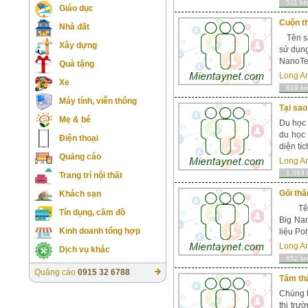
511 lư
Giáo dục
Cuộn t
Nhà đất
Tên sả
Xây dựng
sử dụng
NanoTec
Quà tặng
Long A
Xe
619 lư
Máy tính, viễn thông
Tại sao
Mẹ & bé
Du học 
du học 
Điện thoại
diện tí
Quảng cáo
Long A
1,083 
Trang trí nội thất
Gối thấ
Khách sạn
Tên sả
Tín dụng, cầm đồ
Big Nan
Kinh doanh tổng hợp
liệu Po
Long A
Dịch vụ khác
652 lư
Quảng cáo
0915 32 6788
Tấm th
Chúng t
thị trư