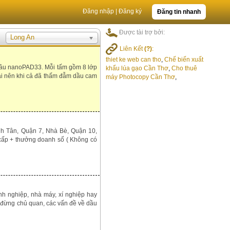
Đăng nhập
|
Đăng ký
Đăng tin nhanh
Được tài trợ bởi:
Long An
Liên Kết
(?)
:
thiet ke web can tho
,
Chế biến xuất
u nanoPAD33. Mỗi tấm gồm 8 lớp
khẩu lúa gạo Cần Thơ
,
Cho thuê
ại nên khi cả đã thấm đẫm dầu cam
máy Photocopy Cần Thơ
,
nh Tân, Quận 7, Nhà Bè, Quận 10,
cấp + thưởng doanh số ( Không có
 nghiệp, nhà máy, xí nghiệp hay
 đừng chủ quan, các vấn đề về dầu