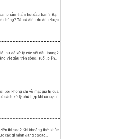
n phẩm thấm hút dầu tràn ? Bạn
ới chúng? Tất cả điều đó đều được
lau để xử lý các vệt dầu loang?
ng vệt dầu trên sông, suối, biển…
bởi không chỉ về mặt giá trị của
có cách xử lý phù hợp khi có sự cố
đến thì sao? Khi khoảng thời khắc
ực các gì mình đang c&oac...