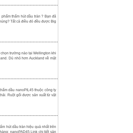
hẩm thấm hút dầu tràn ? Bạn đã
húng? Tất cả điều đó đều được Big
chọn trường nào tại Wellington khi
aland. Dù nhỏ hơn Auckland về mặt
ấm dầu nanoPIL45 thuộc công ty
ải. Ruột gối được sản xuất từ vật
m hút dầu tràn hiệu quả nhất trên
hàng: nanoPAD45 Link chi tiết sản