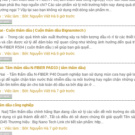
bạn phải thu hẹp nguồn chi? Các sản phẩm xử lý môi trường hiện nay đang quá đ
ướng ngại ? Vậy tại sao bạn không xử dụng một dòng sản phẩm m...
n
::
Việc làm
:: Bởi:
Nguyễn Việt Hà
6 giờ trước
ợt xem
ai - Cuộn thấm dầu ( Cuộn thấm dầu Bignanotech )
i - Trong các quá trình sản xuất thường xảy ra hiện tượng dầu rò rỉ từ các thiết 
n và cần được xử lý để đảm bảo mỹ quan cũng như không ảnh hưởng đến quá tr
N-FIBER R504 ( cuộn thấm dầu ) sẽ giúp bạn giả quyế...
n
::
Việc làm
:: Bởi:
Nguyễn Việt Hà
6 giờ trước
ợt xem
ai- Tấm thấm dầu N-FIBER PAD33 ( tấm thấm dầu)
ai - Tấm thấm dầu N-FIBER P40 Doanh nghiệp bạn sử dụng mùn cưa hay giẻ lau
 gì để ngăn chặn tràn nước thải nhiễm dầu ra môi trường hay ngăn chặn những v
ần tìm kiếm đáp án cho bài toán đó đâu xa bởi đáp án ở ...
n
::
Việc làm
:: Bởi:
Nguyễn Việt Hà
7 giờ trước
ợt xem
ấm dầu công nghiệp
Nai] Tấm thấm dầu chính hãng Bạn đang cần xử lý các vấn đề môi trường do dầ
 dụng có giá thành đắt đỏ?...Tất cả điều đó sẽ được chúng tôi giải quyết Tên
45 Thương hiệu : Big Nano Tech Link chi tiết sản phẩm: http...
n
::
Việc làm
:: Bởi:
Nguyễn Hà
7 giờ trước
ợt xem