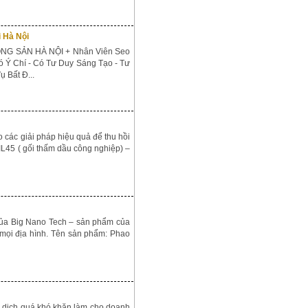
 Hà Nội
 SẢN HÀ NỘI + Nhân Viên Seo
ó Ý Chí - Có Tư Duy Sáng Tạo - Tư
 Bất Đ...
 các giải pháp hiệu quả để thu hồi
IL45 ( gối thấm dầu công nghiệp) –
ủa Big Nano Tech – sản phẩm của
 mọi địa hình. Tên sản phẩm: Phao
 dịch quá khó khăn làm cho doanh