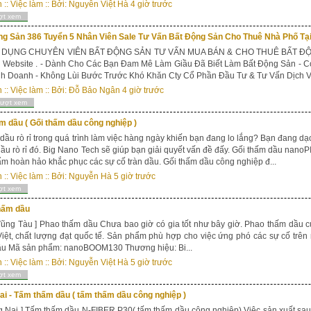
n
::
Việc làm
:: Bởi:
Nguyễn Việt Hà
4 giờ trước
ợt xem
ng Sản 386 Tuyển 5 Nhân Viên Sale Tư Vấn Bất Động Sản Cho Thuê Nhà Phố Tại
DỤNG CHUYÊN VIÊN BẤT ĐỘNG SẢN TƯ VẤN MUA BÁN & CHO THUÊ BẤT ĐỘNG
ị Website . - Dành Cho Các Bạn Đam Mê Làm Giầu Đã Biết Làm Bất Động Sản - C
h Doanh - Không Lùi Bước Trước Khó Khăn Cty Cổ Phần Đầu Tư & Tư Vấn Dịch Vụ
n
::
Việc làm
:: Bởi:
Đỗ Bảo Ngân
4 giờ trước
lượt xem
m dầu ( Gối thấm dầu công nghiệp )
dầu rò rỉ trong quá trình làm việc hàng ngày khiến bạn đang lo lắng? Bạn đang dạo
ầu rò rỉ đó. Big Nano Tech sẽ giúp bạn giải quyết vấn đề đấy. Gối thấm dầu nanoP
m hoàn hảo khắc phục các sự cố tràn dầu. Gối thấm dầu công nghiệp đ...
n
::
Việc làm
:: Bởi:
Nguyễn Hà
5 giờ trước
ợt xem
hấm dầu
 Tàu ] Phao thấm dầu Chưa bao giờ có gia tốt như bây giờ. Phao thấm dầu c
iệt, chất lượng đạt quốc tế. Sản phẩm phù hợp cho việc ứng phó các sự cố trên
ầu Mã sản phẩm: nanoBOOM130 Thương hiệu: Bi...
n
::
Việc làm
:: Bởi:
Nguyễn Việt Hà
5 giờ trước
ợt xem
i - Tấm thấm dầu ( tấm thấm dầu công nghiệp )
Nai ] Tấm thấm dầu N-FIBER P30( tấm thấm dầu công nghiệp) Việc sản xuất sau