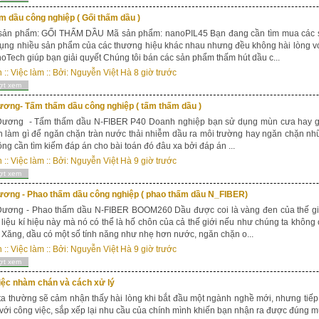
m dầu công nghiệp ( Gối thấm dầu )
n phẩm: GỐI THẤM DẦU Mã sản phẩm: nanoPIL45 Bạn đang cần tìm mua các sả
ụng nhiều sản phẩm của các thương hiệu khác nhau nhưng đều không hài lòng v
oTech giúp bạn giải quyết Chúng tôi bán các sản phẩm thấm hút dầu c...
n
::
Việc làm
:: Bởi:
Nguyễn Việt Hà
8 giờ trước
ợt xem
ương- Tấm thấm dầu công nghiệp ( tấm thấm dầu )
ương - Tấm thấm dầu N-FIBER P40 Doanh nghiệp bạn sử dụng mùn cưa hay giẻ 
 làm gì để ngăn chặn tràn nước thải nhiễm dầu ra môi trường hay ngăn chặn nhữ
ng cần tìm kiếm đáp án cho bài toán đó đâu xa bởi đáp án ...
n
::
Việc làm
:: Bởi:
Nguyễn Việt Hà
9 giờ trước
ợt xem
ương - Phao thấm dầu công nghiệp ( phao thấm dầu N_FIBER)
ương - Phao thấm dầu N-FIBER BOOM260 Dầu được coi là vàng đen của thế giới 
liệu kí hiệu này mà nó có thể là hố chôn của cả thế giới nếu như chúng ta không 
. Xăng, dầu có một số tính năng như nhẹ hơn nước, ngăn chặn o...
n
::
Việc làm
:: Bởi:
Nguyễn Việt Hà
9 giờ trước
ợt xem
iệc nhàm chán và cách xử lý
a thường sẽ cảm nhận thấy hài lòng khi bắt đầu một ngành nghề mới, nhưng tiếp 
với công việc, sắp xếp lại nhu cầu của chính mình khiến bạn nhận ra được đúng m