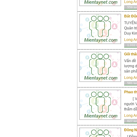
Long A
559 lư
Bất Độ
TUYỂN 
Quản tr
Duy Kin
Long A
1,032 
Gối thấ
Vấn đề 
lượng d
sản phẩ
Long A
581 lư
Phao t
[ Vũng
người V
thấm d
Long A
627 lư
Đồng Na
[ Đồng 