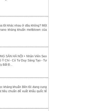
của tôi khác nhau ở đâu không? Một
c nano kháng khuẩn meltblown của
 SẢN HÀ NỘI + Nhân Viên Seo
ó Ý Chí - Có Tư Duy Sáng Tạo - Tư
 Bất Đ...
lọc kháng khuẩn Bên tôi đang cung
 tiêu chuẩn để xuất khẩu quốc tế