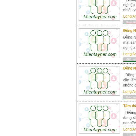
nghiệp 
nhiều v
Long A
513 lư
Đồng N
Đồng Na
mặt sà
nghiệp 
Long A
661 lư
Đồng N
Đồng N
cần làm
không c
Long A
847 lư
Tấm th
[ Đồng 
đang sử
nanoPAD
Long A
771 lư