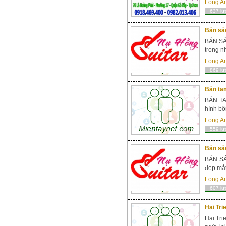
Long A
637 lư
Bán sá
BÁN SÁO
trong nh
Long A
869 lư
Bán ta
BÁN TA
hình bô
Long A
559 lư
Bán sáo
BÁN SÁ
đẹp mắt
Long A
607 lư
Hai Tri
Hai Tri