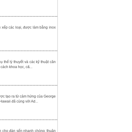
ếp các loại, được làm bằng inox
ể lý thuyết và các kỹ thuật căn
cách khoa học, c&...
 được tạo ra từ cảm hứng của George
awaii đã cùng với Ad...
ho đàn sến nhanh chóng, thuận