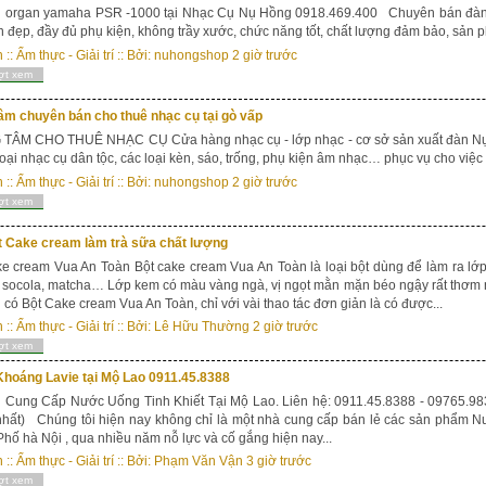
n organ yamaha PSR -1000 tại Nhạc Cụ Nụ Hồng 0918.469.400 Chuyên bán đàn
 đẹp, đầy đủ phụ kiện, không trầy xước, chức năng tốt, chất lượng đảm bảo, sản
n
::
Ẩm thực - Giải trí
:: Bởi:
nuhongshop
2 giờ trước
ợt xem
âm chuyên bán cho thuê nhạc cụ tại gò vấp
TÂM CHO THUÊ NHẠC CỤ Cửa hàng nhạc cụ - lớp nhạc - cơ sở sản xuất đàn Nụ 
loại nhạc cụ dân tộc, các loại kèn, sáo, trống, phụ kiện âm nhạc… phục vụ cho việc 
n
::
Ẩm thực - Giải trí
:: Bởi:
nuhongshop
2 giờ trước
ợt xem
t Cake cream làm trà sữa chất lượng
e cream Vua An Toàn Bột cake cream Vua An Toàn là loại bột dùng để làm ra lớp 
, socola, matcha… Lớp kem có màu vàng ngà, vị ngọt mằn mặn béo ngậy rất thơm 
i có Bột Cake cream Vua An Toàn, chỉ với vài thao tác đơn giản là có được...
n
::
Ẩm thực - Giải trí
:: Bởi:
Lê Hữu Thường
2 giờ trước
ợt xem
hoáng Lavie tại Mộ Lao 0911.45.8388
Cung Cấp Nước Uống Tinh Khiết Tại Mộ Lao. Liên hệ: 0911.45.8388 - 09765.983
 nhất) Chúng tôi hiện nay không chỉ là một nhà cung cấp bán lẻ các sản phẩm Nư
hố hà Nội , qua nhiều năm nỗ lực và cố gắng hiện nay...
n
::
Ẩm thực - Giải trí
:: Bởi:
Phạm Văn Vận
3 giờ trước
ợt xem