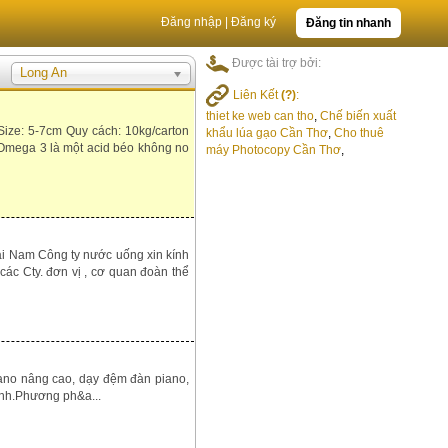
Đăng nhập
|
Đăng ký
Đăng tin nhanh
Được tài trợ bởi:
Long An
Liên Kết
(?)
:
thiet ke web can tho
,
Chế biến xuất
ize: 5-7cm Quy cách: 10kg/carton
khẩu lúa gạo Cần Thơ
,
Cho thuê
Omega 3 là một acid béo không no
máy Photocopy Cần Thơ
,
 Nam Công ty nước uống xin kính
các Cty. đơn vị , cơ quan đoàn thể
no nâng cao, dạy đệm đàn piano,
ình.Phương ph&a...