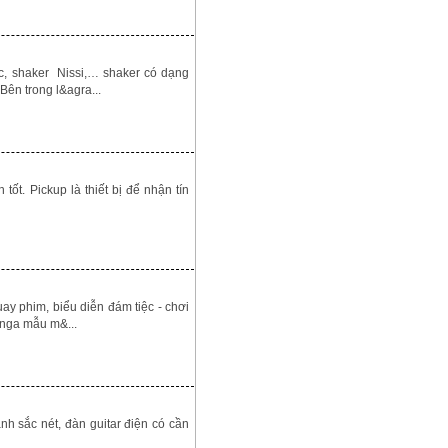
c, shaker Nissi,… shaker có dạng
Bên trong l&agra...
t. Pickup là thiết bị để nhận tín
 phim, biểu diễn đám tiệc - chơi
onga mẫu m&...
 sắc nét, đàn guitar điện có cần