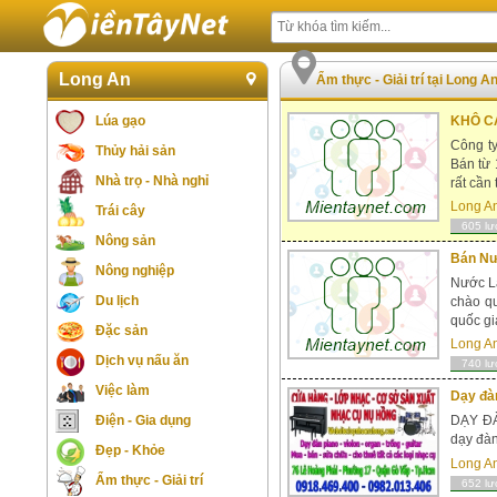
Long An
Ẩm thực - Giải trí tại Long 
Lúa gạo
KHÔ C
Công t
Thủy hải sản
Bán từ 
Nhà trọ - Nhà nghỉ
rất cần 
Long A
Trái cây
605 lư
Nông sản
Bán Nư
Nông nghiệp
Nước L
Du lịch
chào qu
quốc gi
Đặc sản
Long A
Dịch vụ nấu ăn
740 lư
Việc làm
Dạy đàn
Điện - Gia dụng
DẠY ĐÀ
dạy đàn
Đẹp - Khỏe
Long A
Ẩm thực - Giải trí
652 lư