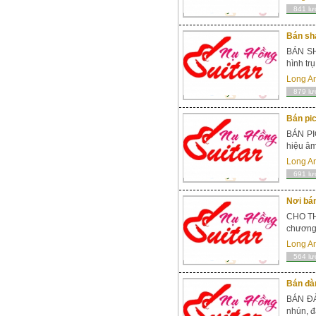
841 lư
Bán sh
BÁN SH
hình tr
Long A
879 lư
Bán pic
BÁN PIC
hiệu âm
Long A
691 lư
Nơi bán
CHO TH
chương 
Long A
564 lư
Bán đàn
BÁN ĐÀ
nhún, đ