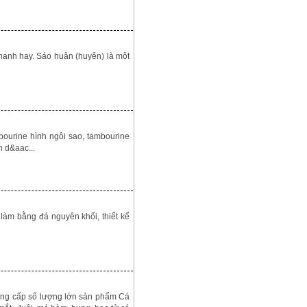
h hay. Sáo huân (huyên) là một
urine hình ngôi sao, tambourine
 d&aac...
àm bằng đá nguyên khối, thiết kế
ung cấp số lượng lớn sản phẩm Cá