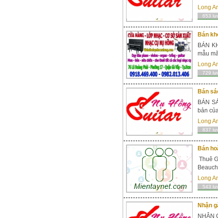
Long A
653 lư
Bán khó
BÁN KH
mẫu mã 
Long A
729 lư
Bán sác
BÁN SÁ
bản của
Long A
837 lư
Bán hoặ
Thuê Gu
Beaucha
Long A
543 lư
Nhận gắ
NHẬN G