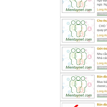
ngừ đại
ngừ. Ng
Long A
775 lư
Cho thu
CHO TH
quay ph
Long A
640 lư
Giới th
Nhu cầu
Nhà cái
Long A
876 lư
Bán đàn
Mua bán
classic
Long A
589 lư
Bán đàn