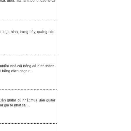
 mắt, đuôi, má hàm, bụng, bao tử cá
p hình, trưng bày, quảng cáo,
nhiều nhà cái bóng đá hình thành.
 bằng cách chọn r...
đàn guitar cũ nhật,mua đàn guitar
gia re nhat sai ...