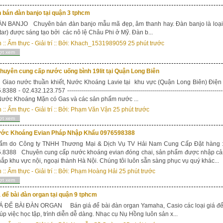
 bán đàn banjo tại quận 3 tphcm
N BANJO Chuyên bán đàn banjo mẫu mã đẹp, âm thanh hay. Đàn banjo là loại nh
tar) được sáng tạo bởi các nô lệ Châu Phi ở Mỹ. Đàn b...
n
::
Ẩm thực - Giải trí
:: Bởi:
Khach_1531989059
25 phút trước
ợt xem
chuyên cung cấp nước uống bình 19lit tại Quận Long Biên
Giao nước thuần khiết, Nước Khoáng Lavie tại khu vực (Quận Long Biên) Điện 
8388 - 02.432.123.757 -------------------------------------------------------------------------
Nước Khoáng Mặn có Gas và các sản phẩm nước ...
n
::
Ẩm thực - Giải trí
:: Bởi:
Phạm Văn Vận
25 phút trước
ợt xem
ớc Khoáng Evian Pháp Nhập Khẩu 0976598388
ẩm do Công ty TNHH Thương Mại & Dịch Vụ TV Hải Nam Cung Cấp Đặt hàng : 
5.8388 Chuyên cung cấp nước khoáng evian đóng chai, sản phẩm được nhập cản
ắp khu vực nội, ngoại thành Hà Nội. Chúng tôi luôn sẵn sàng phục vụ quý khác...
n
::
Ẩm thực - Giải trí
:: Bởi:
Phạm Hoàng Hải
25 phút trước
ợt xem
 để bài đàn organ tại quận 9 tphcm
Á ĐỂ BÀI ĐÀN ORGAN Bán giá để bài đàn organ Yamaha, Casio các loại giá để 
úp việc học tập, trình diễn dễ dàng. Nhạc cụ Nụ Hồng luôn sản x...