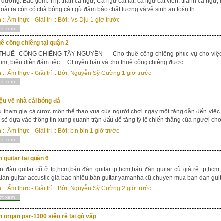
 dương. Bao gồm: Thịt thân cá ngừ, Cá ngừ cắt lát, cá ngừ cắt viên, thanh cá ngừ,
oài ra còn có chà bông cá ngừ đảm bảo chất lượng và vệ sinh an toàn th...
n
::
Ẩm thực - Giải trí
:: Bởi:
Ms Dịu
1 giờ trước
ợt xem
ê cồng chiêng tại quận 2
UÊ CÔNG CHIÊNG TÂY NGUYÊN Cho thuê công chiêng phục vụ cho việc chụ
im, biểu diễn đám tiệc… Chuyên bán và cho thuê cồng chiêng được ...
n
::
Ẩm thực - Giải trí
:: Bởi:
Nguyễn Sỹ Cường
1 giờ trước
ợt xem
iệu về nhà cái bóng đá
 tham gia cá cược môn thể thao vua của người chơi ngày một tăng dẫn đến việc 
 sẽ dựa vào thông tin xung quanh trận đấu để tăng tỷ lệ chiến thắng của người chơi
n
::
Ẩm thực - Giải trí
:: Bởi:
bin bin
1 giờ trước
ợt xem
 guitar tại quận 6
 đàn guitar cũ ở tp,hcm,bán đàn guitar tp,hcm,bán đàn guitar cũ giá rẻ tp,hcm,
,đàn guitar acoustic giá bao nhiêu,bán guitar yamanha cũ,chuyen mua ban dan guitar 
n
::
Ẩm thực - Giải trí
:: Bởi:
Nguyễn Sỹ Cường
2 giờ trước
ợt xem
 organ psr-1000 siêu rẻ tại gò vấp