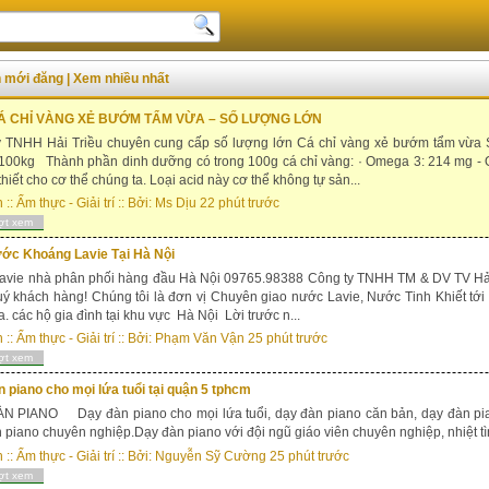
An mới đăng
|
Xem nhiều nhất
Á CHỈ VÀNG XẺ BƯỚM TẨM VỪA – SỐ LƯỢNG LỚN
y TNHH Hải Triều chuyên cung cấp số lượng lớn Cá chỉ vàng xẻ bướm tẩm vừa S
100kg Thành phần dinh dưỡng có trong 100g cá chỉ vàng: · Omega 3: 214 mg - 
thiết cho cơ thể chúng ta. Loại acid này cơ thể không tự sản...
n
::
Ẩm thực - Giải trí
:: Bởi:
Ms Dịu
22 phút trước
ợt xem
ớc Khoáng Lavie Tại Hà Nội
avie nhà phân phối hàng đầu Hà Nội 09765.98388 Công ty TNHH TM & DV TV Hải
ý khách hàng! Chúng tôi là đơn vị Chuyên giao nước Lavie, Nước Tinh Khiết tới 
a. các hộ gia đình tại khu vực Hà Nội Lời trước n...
n
::
Ẩm thực - Giải trí
:: Bởi:
Phạm Văn Vận
25 phút trước
ợt xem
 piano cho mọi lứa tuổi tại quận 5 tphcm
N PIANO Dạy đàn piano cho mọi lứa tuổi, dạy đàn piano căn bản, dạy đàn pia
 piano chuyên nghiệp.Dạy đàn piano với đội ngũ giáo viên chuyên nghiệp, nhiệt t
n
::
Ẩm thực - Giải trí
:: Bởi:
Nguyễn Sỹ Cường
25 phút trước
ợt xem