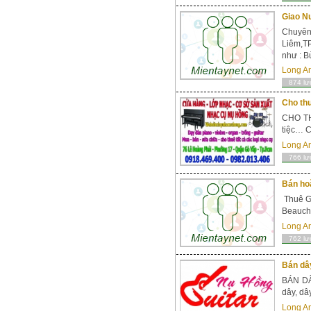
Giao N
Chuyên 
Liêm,T
như : B
Long A
874 lư
Cho thu
CHO THU
tiệc… C
Long A
766 lư
Bán hoặ
Thuê Gu
Beaucha
Long A
762 lư
Bán dây
BÁN DÂ
dây, dâ
Long A