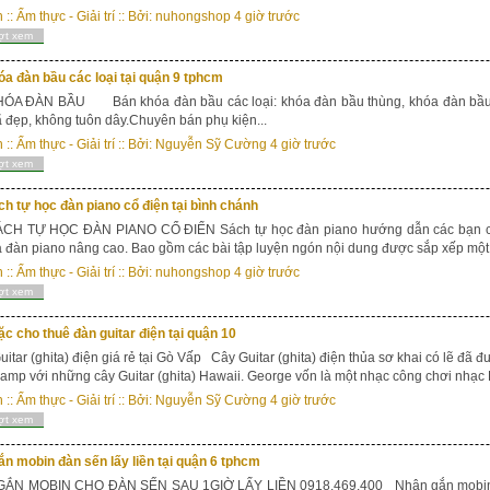
n
::
Ẩm thực - Giải trí
:: Bởi:
nuhongshop
4 giờ trước
ợt xem
a đàn bầu các loại tại quận 9 tphcm
ÓA ĐÀN BẦU Bán khóa đàn bầu các loại: khóa đàn bầu thùng, khóa đàn bầu x
đẹp, không tuôn dây.Chuyên bán phụ kiện...
n
::
Ẩm thực - Giải trí
:: Bởi:
Nguyễn Sỹ Cường
4 giờ trước
ợt xem
h tự học đàn piano cổ điện tại bình chánh
CH TỰ HỌC ĐÀN PIANO CỔ ĐIỂN Sách tự học đàn piano hướng dẫn các bạn cụ th
 đàn piano nâng cao. Bao gồm các bài tập luyện ngón nội dung được sắp xếp một 
n
::
Ẩm thực - Giải trí
:: Bởi:
nuhongshop
4 giờ trước
ợt xem
c cho thuê đàn guitar điện tại quận 10
itar (ghita) điện giá rẻ tại Gò Vấp Cây Guitar (ghita) điện thủa sơ khai có lẽ đã
mp với những cây Guitar (ghita) Hawaii. George vốn là một nhạc công chơi nhạc H
n
::
Ẩm thực - Giải trí
:: Bởi:
Nguyễn Sỹ Cường
4 giờ trước
ợt xem
n mobin đàn sến lấy liền tại quận 6 tphcm
ẮN MOBIN CHO ĐÀN SẾN SAU 1GIỜ LẤY LIỀN 0918.469.400 Nhận gắn mobin c