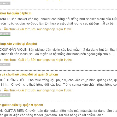
ợt xem
aker tại quận 6 tphcm
AKER Bán shaker các loại shaker các hãng nổi tiếng như shaker Meinl của Đứ
ụ tròn hoặc lục giác vỏ được làm từ nhựa plastic chất lượng cao rất đẹp mắt và bền. 
n
::
Ẩm thực - Giải trí
:: Bởi:
nuhongshop
3 giờ trước
ợt xem
kup đàn violin tại tân phú
KUP ĐÀN VIOLIN Bán pickup đàn violin các loại mẫu mã đa dạng hút âm thanh tố
 thanh từ đàn violin, sau đó truyền ra hệ thống âm thanh bên ngoài giúp cho &...
n
::
Ẩm thực - Giải trí
:: Bởi:
nuhongshop
4 giờ trước
ợt xem
 và cho thuê trống đội tại quận 5 tphcm
UÊ TRỐNG ĐỘI Cho thuê trống đội phục vụ cho việc chụp hình, quảng cáo, quay
trình… Chuyên cho thuê trống đội các loại: Trống conga kèm chân trống, trống c
n
::
Ẩm thực - Giải trí
:: Bởi:
nuhongshop
4 giờ trước
ợt xem
 guitar điện tại quận 9 tphcm
N GUITAR ĐIỆN Chuyên bán đàn guitar điện mẫu mã, màu sắc đa dạng, âm thanh
àn guitar điện các hãng fender , yamaha..Tại cửa hàng có rất nhiều đàn c...