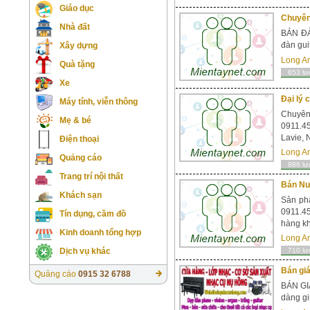
Giáo dục
Chuyên
Nhà đất
BÁN ĐÀ
đàn gui
Xây dựng
Long A
Quà tặng
653 lư
Xe
Đại lý 
Máy tính, viễn thông
Chuyên 
Mẹ & bé
0911.45.
Lavie, 
Điện thoại
Long A
Quảng cáo
886 lư
Trang trí nội thất
Bán Nư
Khách sạn
Sản ph
0911.4
Tín dụng, cầm đồ
hàng kh
Kinh doanh tổng hợp
Long A
Dịch vụ khác
710 lư
Bán giá
Quảng cáo
0915 32 6788
BÁN GI
dàng gi