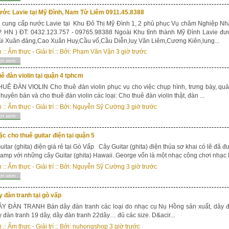
ước Lavie tại Mỹ Đình, Nam Từ Liêm 0911.45.8388
cung cấp nước Lavie tại Khu Đô Thị Mỹ Đình 1, 2 phủ phục Vụ chăm Nghiệp Nhấ
P. HN ) ĐT: 0432.123.757 - 09765.98388 Ngoài Khu tỉnh thành Mỹ Đình Lavie đ
ùi Xuân đảng,Cao Xuân Huy,Cầu vố,Cầu Diễn,luỵ Văn Liêm,Cương Kiên,lung...
n
::
Ẩm thực - Giải trí
:: Bởi:
Phạm Văn Vận
3 giờ trước
ợt xem
ê đàn violin tại quận 4 tphcm
Ê ĐÀN VIOLIN Cho thuê đàn violin phục vụ cho việc chụp hình, trưng bày, quả
huyên bán và cho thuê đàn violin các loại: Cho thuê đàn violin thật, đàn ...
n
::
Ẩm thực - Giải trí
:: Bởi:
Nguyễn Sỹ Cường
3 giờ trước
ợt xem
c cho thuê guitar điện tại quận 5
itar (ghita) điện giá rẻ tại Gò Vấp Cây Guitar (ghita) điện thủa sơ khai có lẽ đã
mp với những cây Guitar (ghita) Hawaii. George vốn là một nhạc công chơi nhạc H
n
::
Ẩm thực - Giải trí
:: Bởi:
Nguyễn Sỹ Cường
3 giờ trước
ợt xem
 đàn tranh tại gò vấp
Y ĐÀN TRANH Bán dây đàn tranh các loại do nhạc cụ Nụ Hồng sản xuất, dây đà
y đàn tranh 19 dây, dây đàn tranh 22dây… đủ các size. D&acir...
n
::
Ẩm thực - Giải trí
:: Bởi:
nuhongshop
3 giờ trước