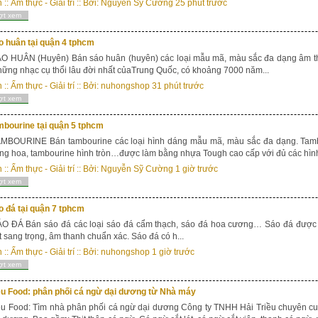
n
::
Ẩm thực - Giải trí
:: Bởi:
Nguyễn Sỹ Cường
25 phút trước
ợt xem
o huân tại quận 4 tphcm
 HUÂN (Huyên) Bán sáo huân (huyên) các loại mẫu mã, màu sắc đa dạng âm than
ững nhạc cụ thổi lâu đời nhất củaTrung Quốc, có khoảng 7000 năm...
n
::
Ẩm thực - Giải trí
:: Bởi:
nuhongshop
31 phút trước
ợt xem
mbourine tại quận 5 tphcm
MBOURINE Bán tambourine các loại hình dáng mẫu mã, màu sắc đa dạng. Tambo
ng hoa, tambourine hình tròn…được làm bằng nhựa Tough cao cấp với đủ các hình
n
::
Ẩm thực - Giải trí
:: Bởi:
Nguyễn Sỹ Cường
1 giờ trước
ợt xem
 đá tại quận 7 tphcm
O ĐÁ Bán sáo đá các loại sáo đá cẩm thạch, sáo đá hoa cương… Sáo đá được l
 sang trọng, âm thanh chuẩn xác. Sáo đá có h...
n
::
Ẩm thực - Giải trí
:: Bởi:
nuhongshop
1 giờ trước
ợt xem
eu Food: phân phối cá ngừ dại dương từ Nhà máy
eu Food: Tìm nhà phân phối cá ngừ dại dương Công ty TNHH Hải Triều chuyên c