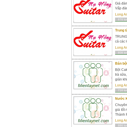
Giá đà
Vấp đàn
Long A
676 lư
Trung t
TRUNG 
cả các 
Long A
608 lư
Bán bộ
Bột Cak
trà sữa
giản kh
Long A
716 lư
Nước K
Chuyên 
giá tốt
Thành P
Long A
886 lư