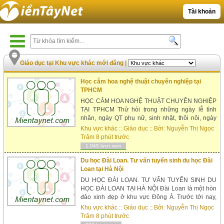
Tài khoản
Giáo dục tại Khu vực khác mới đăng
|
Xem nhiều nhất
Học cắm hoa nghệ thuật chuyên nghiệp tại
TPHCM
HỌC CẮM HOA NGHỆ THUẬT CHUYÊN NGHIỆP
TẠI TPHCM Thử hỏi trong những ngày lễ tình
nhân, ngày QT phụ nữ, sinh nhật, thôi nôi, ngày
cưới… liệu rằng thiếu hoa có mang đến niềm vui
Khu vực khác
::
Giáo dục
:: Bởi:
Nguyễn Thị Ngọc
hạnh phúc cho mỗi người không? Hoặc những
Trâm
8 phút trước
ngày giỗ, đ&aacu...
1,045 lượt xem
Du học Đài Loan. Tư vấn tuyển sinh du học Đài
Loan tại Hà Nội
DU HỌC ĐÀI LOAN. TƯ VẤN TUYỂN SINH DU
HỌC ĐÀI LOAN TẠI HÀ NỘI Đài Loan là một hòn
đảo xinh đẹp ở khu vực Đông Á. Trước tới nay,
chúng ta thường biết đến nó với cái tên thân
Khu vực khác
::
Giáo dục
:: Bởi:
Nguyễn Thị Ngọc
thuộc là Formosa, nghĩa của nó là H&o...
Trâm
8 phút trước