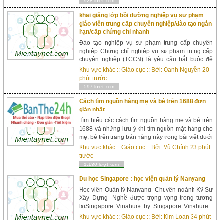
928 lượt xem
khai giảng lớp bồi dưỡng nghiệp vụ sư phạm
giáo viên trung cấp chuyên nghiệp/đào tạo ngắn
hạn/cấp chứng chỉ nhanh
Đào tạo nghiệp vụ sư phạm trung cấp chuyên
nghiệp Chứng chỉ nghiệp vụ sư phạm trung cấp
chuyên nghiệp (TCCN) là yêu cầu bắt buộc để
đứng lớp dành cho những người muốn làm giáo
Khu vực khác
::
Giáo dục
:: Bởi:
Oanh Nguyễn
20
viên nhưng chưa qua đào tạo sư phạm. &ndas...
phút trước
597 lượt xem
Cách tìm nguồn hàng mẹ và bé trên 1688 đơn
giản nhất
Tìm hiểu các cách tìm nguồn hàng mẹ và bé trên
1688 và những lưu ý khi tìm nguồn mặt hàng cho
mẹ, bé trên trang bán hàng này trong bài viết dưới
đây. Nguồn hàng mẹ và bé...
Khu vực khác
::
Giáo dục
:: Bởi:
Vũ Chính
23 phút
trước
1,130 lượt xem
Du học Singapore : học viện quản lý Nanyang
Học viện Quản lý Nanyang- Chuyên ngành Kỹ Sư
Xây Dựng- Nghề được trọng vọng trong tương
laiSingapore Vinahure by Singapore Vinahure
17 July, 2018 in Các ngành khác, Cử nhân, Du
Khu vực khác
::
Giáo dục
:: Bởi:
Kim Loan
34 phút