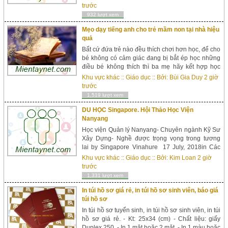
NON: Dành cho anh/chị tốt nghiệp chuyên ngành
trước
sư...
932 lượt xem
Mẹo dạy tiếng anh cho trẻ mầm non tại nhà hiệu
quả
Bất cứ đứa trẻ nào đều thích chơi hơn học, để cho
bé không có cảm giác đang bị bắt ép học những
điều bé không thích thì ba mẹ hãy kết hợp học
tiếng Anh cùng con qua các trò chơi tương tác.
Khu vực khác
::
Giáo dục
:: Bởi:
Bùi Gia Duy
2 giờ
Dưới đây một số...
trước
1,519 lượt xem
DU HỌC Singapore. Hội Thảo Học Viện
Nanyang
Học viện Quản lý Nanyang- Chuyên ngành Kỹ Sư
Xây Dựng- Nghề được trọng vọng trong tương
lai by Singapore Vinahure 17 July, 2018in Các
ngành khác, Cử nhân, Du học Singapore, Học
Khu vực khác
::
Giáo dục
:: Bởi:
Kim Loan
2 giờ
Bổng Du Học Singapore, Hội thảo du học Singa...
trước
1,331 lượt xem
In túi hồ sơ giá rẻ, in túi hồ sơ sinh viên, báo giá
túi hồ sơ
In túi hồ sơ tuyển sinh, in túi hồ sơ sinh viên, in túi
hồ sơ giá rẻ. - Kt: 25x34 (cm) - Chất liệu: giấy
Duplex 250. - In 1 mặt hoặc 2 mặt. - In 1 màu hoặc