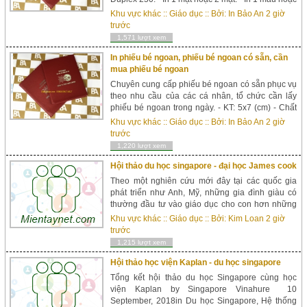
nhiều màu. Khách vui lòng đến trực tiếp VP để
Khu vực khác
::
Giáo dục
:: Bởi:
In Bảo An
2 giờ
tham khảo các mẫu túi hồ sơ tại địa c...
trước
1,571 lượt xem
In phiếu bé ngoan, phiếu bé ngoan có sẵn, cần
mua phiếu bé ngoan
Chuyên cung cấp phiếu bé ngoan có sẵn phục vụ
theo nhu cầu của các cá nhân, tổ chức cần lấy
phiếu bé ngoan trong ngày. - KT: 5x7 (cm) - Chất
liệu: đề can dính, bền chặt, chất lượng in đảm
Khu vực khác
::
Giáo dục
:: Bởi:
In Bảo An
2 giờ
bảo. - Nhiều mẫu mã phong phú, hình hoạt
trước
h&igra...
1,220 lượt xem
Hội thảo du học singapore - đại học James cook
Theo một nghiên cứu mới đây tại các quốc gia
phát triển như Anh, Mỹ, những gia đình giàu có
thường đầu tư vào giáo dục cho con hơn những
xa xỉ phẩm khác. Các bậc phụ huynh sẽ đưa con
Khu vực khác
::
Giáo dục
:: Bởi:
Kim Loan
2 giờ
em họ vào hệ thống trường tư ngay từ nhỏ để
trước
đảm bảo con...
1,215 lượt xem
Hội thảo học viện Kaplan - du học singapore
Tổng kết hội thảo du học Singapore cùng học
viện Kaplan by Singapore Vinahure 10
September, 2018in Du học Singapore, Hệ thống