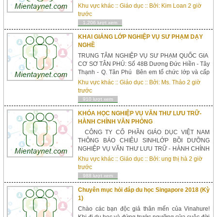
các ngành, Học Bổng Du Học Singapore, Hội
Khu vực khác
::
Giáo dục
:: Bởi:
Kim Loan
2 giờ
thảo du học Singapore, Tin
trước
tức 00SHARES15VIEWSShare on
1,206 lượt xem
FacebookShare on Twitter ...
KHAI GIẢNG LỚP NGHIỆP VỤ SƯ PHẠM DẠY
NGHỀ
TRUNG TÂM NGHIỆP VỤ SƯ PHẠM QUỐC GIA
CƠ SƠ TÂN PHÚ: Số 48B Dương Đức Hiền - Tây
Thạnh - Q. Tân Phú Bên em tổ chức lớp và cấp
chứng chỉ NVSP dạy nghề dành cho các học viên
Khu vực khác
::
Giáo dục
:: Bởi:
Ms. Thảo
2 giờ
hiện đang dạy hoặc muốn dạy nghề ở các trường
trước
CĐ nghề, T...
910 lượt xem
KHÓA HỌC NGHIỆP VỤ VĂN THƯ LƯU TRỮ-
HÀNH CHÍNH VĂN PHÒNG
CÔNG TY CỔ PHẦN GIÁO DỤC VIỆT NAM
THÔNG BÁO CHIÊU SINHLỚP BỒI DƯỠNG
NGHIỆP VỤ VĂN THƯ LƯU TRỮ - HÀNH CHÍNH
VĂN PHÒNG I. Mục đích của lớp học 1.
Khu vực khác
::
Giáo dục
:: Bởi:
ung thị hà
2 giờ
Nhằm trang ...
trước
988 lượt xem
Chuyên mục hỏi đáp du học Singapore 2018 (Kỳ
1)
Chào các bạn độc giả thân mến của Vinahure!