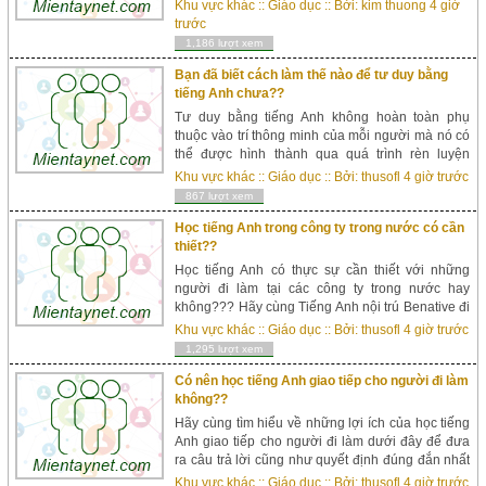
kiểm định từ các page, các nhóm trên Faceboo...
Khu vực khác
::
Giáo dục
:: Bởi:
kim thuong
4 giờ
trước
1,186 lượt xem
Bạn đã biết cách làm thế nào để tư duy bằng
tiếng Anh chưa??
Tư duy bằng tiếng Anh không hoàn toàn phụ
thuộc vào trí thông minh của mỗi người mà nó có
thể được hình thành qua quá trình rèn luyện
thường xuyên mỗi ngày. Và câu hỏi trên được đặt
Khu vực khác
::
Giáo dục
:: Bởi:
thusofl
4 giờ trước
ra, h&atil...
867 lượt xem
Học tiếng Anh trong công ty trong nước có cần
thiết??
Học tiếng Anh có thực sự cần thiết với những
người đi làm tại các công ty trong nước hay
không??? Hãy cùng Tiếng Anh nội trú Benative đi
tìm câu trả lời qua bài viết dưới đây ngay các bạn
Khu vực khác
::
Giáo dục
:: Bởi:
thusofl
4 giờ trước
nhé. Học tiếng Anh có...
1,295 lượt xem
Có nên học tiếng Anh giao tiếp cho người đi làm
không??
Hãy cùng tìm hiểu về những lợi ích của học tiếng
Anh giao tiếp cho người đi làm dưới đây để đưa
ra câu trả lời cũng như quyết định đúng đắn nhất
cho mình các bạn nhé. Học tiếng Anh giao tiếp
Khu vực khác
::
Giáo dục
:: Bởi:
thusofl
4 giờ trước