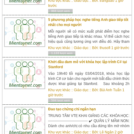
Khu vực khác
::
Giáo dục
:: Bởi:
trangdao
1 giờ
bảo an toàn...
trước
966 lượt xem
5 phương pháp học nghe tiếng Anh giao tiếp tốt
nhất cho mọi người
Mỗi người sẽ có mức xuất phát điểm học nghe
tiếng Anh giao tiếp là khác nhau. Vì thế cách học
hiệu quả cũng tương ứng vơi điều đó. Hãy tham
khảo những gợi ý dưới đây để chọn cho mình một
Khu vực khác
::
Giáo dục
:: Bởi:
thusofl
1 giờ trước
phương pháp thích hợp nhất nhé. H...
1,133 lượt xem
Khởi đầu đam mê với khóa học lập trình C# tại
Stanford
Vào 19h40 tối ngày 03/04/2018, khóa học lập
trình C# cơ bản cho người mới bắt đầu chính thức
được khai giảng tại Stanford. Sau khoảng 2h
tham gia học lập trình C#, các bạn đã bước đầu
Khu vực khác
::
Giáo dục
:: Bởi:
Bùi Anh Tuấn
1
bước vào thế giới của lập trình C#, khám ph&a...
giờ trước
594 lượt xem
Đao tạo chứng chỉ ngắn hạn
TRUNG TÂM VTE KHAI GIẢNG CÁC KHÓA HỌC:
--------------------------------- ✔️ QUẢN LÝ MẦM NON:
Dành cho anh/chị có nhu cầu đứng tên mở nhóm
trẻ, mở trường mầm non ✔️ HIỆU TRƯỞNG MẦM
Khu vực khác
::
Giáo dục
:: Bởi:
Lê Ngân
2 giờ