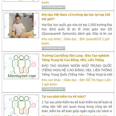
học Singapore, Học Bổng Du Học Singapore, Hội
trước
thảo du học Singapore, Tin tức0H...
1,225 lượt xem
Khi nào Việt Nam có trường đại học lọt top 100
thế giới?
Hai Đại học quốc gia vừa lọt top 1.000 trường Đại
học (ĐH) quốc tế do tổ chức giáo dục QS
(Quacquarelli Symonds) đánh giá. Đây là tin vui
đối với giáo dục ĐH Việt Nam nhưng so với các
Khu vực khác
::
Giáo dục
:: Bởi:
quandt203
1 giờ
nước trong khu vực, Việt Nam vẫn còn ở khoảng
trước
cách khá xa. Theo GS....
1,446 lượt xem
Trường Cao Đẳng Văn Lang - Đào Tạo nghành
Tiếng Trung hệ Cao Đẳng, VB2, Liên Thông
ĐÀO TẠO NGÀNH NGÔN NGỮ TRUNG QUỐC
(TIẾNG HOA) HỆ CAO ĐẲNG, VB2, LIÊN THÔNG
Tiếng Trung Quốc (Tiếng Hán - Tiếng Hoa) là một
trong ngôn ngữ được sử dụng nhiều nhất trên thế
Khu vực khác
::
Giáo dục
:: Bởi:
Đỗ Thị Ngọc Liên
giới. Chỉ riêng ở Trung Quốc thôi với dân số
1 giờ trước
chiếm 1/6 dân số...
1,138 lượt xem
Tại sao phải kiểm tra kế toán?
1.Tại sao phải Kiểm tra kế toán:Kiểm tra kế toán là
công việc hết sức quan trọng trong công tác kế
toán, kiểm tra kế toán giúp ngăn ngừa các hành vi
tiêu cực, chống tham ô lãng phí góp phần đảm