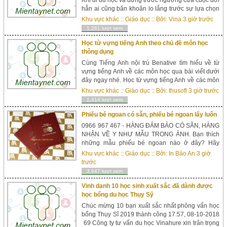
Khi đi du học và đứng trước ngưỡng cửa cuộc đời
hẳn ai cũng băn khoăn lo lắng trước sự lựa chọn
vô cùng quan trọng đánh dấu sự chuyển mình
Khu vực khác
::
Giáo dục
:: Bởi:
Vina
3 giờ trước
của bản thân. Đa số các bạn trước khi lựa chọn
1,261 lượt xem
du học Singapore 2...
Học từ vựng tiếng Anh theo chủ đề môn học
thông dụng
Cùng Tiếng Anh nội trú Benative tìm hiểu về từ
vựng tiếng Anh về các môn học qua bài viết dưới
đây ngay nhé. Học từ vựng tiếng Anh về các môn
học Từ vựng tiếng Anh về tên một số môn học ở
Khu vực khác
::
Giáo dục
:: Bởi:
thusofl
3 giờ trước
đại học Giấy chứng nhận kết quả học tập:...
1,414 lượt xem
Phiếu bé ngoan có sẵn, phiếu bé ngoan lấy luôn
0966 967 467 - HÀNG ĐẢM BẢO CÓ SẴN, HÀNG
NHẬN VỀ Y NHƯ MẪU TRONG ẢNH. Bạn thích
những mẫu phiếu bé ngoan nào ở đây? Hãy
comment hình bạn thích Bảo An sẽ inbox ngay
Khu vực khác
::
Giáo dục
:: Bởi:
In Bảo An
3 giờ
cho bạn. - Phiếu bé ngoan hàng luôn có sẵn, lấy
trước
ngay cho n...
3,647 lượt xem
Vinh danh 10 học sinh xuất sắc đã dành được
học bổng du học Thụy Sỹ
Chúc mừng 10 bạn xuất sắc nhất phỏng vấn học
bổng Thụy Sĩ 2019 thành công 17:57, 08-10-2018
69 Công ty tư vấn du học Vinahure xin trân trọng