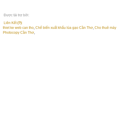
Được tài trợ bởi:
Liên Kết
(?)
:
thiet ke web can tho
,
Chế biến xuất khẩu lúa gạo Cần Thơ
,
Cho thuê máy
Photocopy Cần Thơ
,