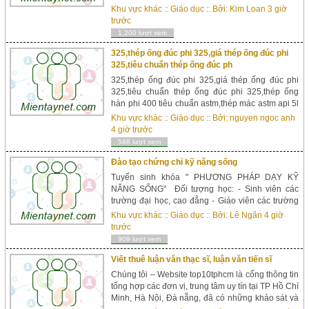
thông báo: 10 bạn học sinh sinh viên xuất sắc
Khu vực khác
::
Giáo dục
:: Bởi:
Kim Loan
3 giờ
nhất đã vượt qua buổi phỏng vấn học bổng Thụy
trước
Sĩ 2019 trị gi&aac...
1,200 lượt xem
325,thép ống đúc phi 325,giá thép ống đúc phi
325,tiêu chuẩn thép ống đúc ph
325,thép ống đúc phi 325,giá thép ống đúc phi
325,tiêu chuẩn thép ống đúc phi 325,thép ống
hàn phi 400 tiêu chuẩn astm,thép mác astm api 5l
a016 ống tròn phi 141,ống thép hàn phi 325,tiêu
Khu vực khác
::
Giáo dục
:: Bởi:
nguyen ngoc anh
chuẩn ống th&eac...
4 giờ trước
588 lượt xem
Đào tạo chứng chỉ kỹ năng sống
Tuyển sinh khóa " PHƯƠNG PHÁP DẠY KỸ
NĂNG SỐNG" Đối tượng học: - Sinh viên các
trường đại học, cao đẳng - Giáo viên các trường
mầm non, tiểu học, THCS, THPT và trung tâm
Khu vực khác
::
Giáo dục
:: Bởi:
Lê Ngân
4 giờ
giáo dục thường xuyên. - Trung tâm dạy kỹ năng
trước
sốngThời gian ...
909 lượt xem
Viết thuê luận văn thạc sĩ, luận văn tiến sĩ
Chúng tôi – Website top10tphcm là cổng thông tin
tổng hợp các đơn vị, trung tâm uy tín tại TP Hồ Chí
Minh, Hà Nội, Đà nẵng, đã có những khảo sát và