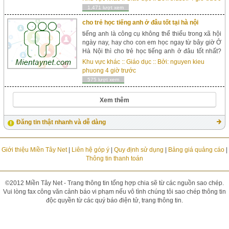
cho người đi làm Học tiếng Anh để h...
1,471 lượt xem
cho trẻ học tiếng anh ở đâu tốt tại hà nội
tiếng anh là công cụ không thể thiếu trong xã hội
ngày nay, hay cho con em học ngay từ bây giờ Ở
Hà Nội thì cho trẻ học tiếng anh ở đâu tốt nhất?
Hiện nay nhiều người luôn tự hỏi cho trẻ học
Khu vực khác
::
Giáo dục
:: Bởi:
nguyen kieu
tiếng anh ở đâu thì tốt. Đ&a...
phuong
4 giờ trước
575 lượt xem
Xem thêm
Đăng tin thật nhanh và dễ dàng
Giới thiệu Miền Tây Net
|
Liên hệ góp ý
|
Quy định sử dụng
|
Bảng giá quảng cáo
|
Thông tin thanh toán
©2012 Miền Tây Net - Trang thông tin tổng hợp chia sẽ từ các nguồn sao chép.
Vui lòng fax công văn cảnh báo vi phạm nếu vô tình chúng tôi sao chép thông tin
độc quyền từ các quý báo điện tử, trang thông tin.