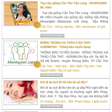
Trại cây giống Cần Thơ Tân Long - 0939503969
Mr. Hiền
Trại cây giống Cần Thơ Tân Long - 0939503969
Mr. Hiền Chuyên các giống cây: Giống Sầu Riêng
Musangkin (Malaysia) ruột vàng, Sầu Riêng
Chuồng Bò, Sầu Riêng Khổ Qua Xanh, Cây Vú
Cần Thơ
::
Nông nghiệp
:: Bởi:
daoduyen
16 giờ
Sữa Lò Rèn,&nb...
trước
12,417 lượt xem
ĐÔNG TRÙNG HẠ THẢO CẦN THƠ -
AGRIMUSH - Thông báo tuyển dụng
THÔNG BÁO TUYỂN DỤNG ĐÔNG TRÙNG HẠ
THẢO CẦN THƠ - AGRIMUSH Địa chỉ: Ấp Mỹ Ái,
Xã Mỹ Khánh, Huyện Phong Điền, TP Cần Thơ
(Đối diện khu du lịch Ông Đề) Điện thoại: 0292
Cần Thơ
::
Việc làm
:: Bởi:
Miền Tây Net - Net
626 6366 Do nhu cầu phát triển thị trường chúng
Người Miền Tây
16 giờ trước
tôi cần tuyển dụng ...
8,168 lượt xem
Khi đi du lịch Bỉ thì nên ăn gì đây?
Khi đi du lịch Bỉ thì nên ăn gì đây?Khi nghĩ đến du
lịch châu Âu người ta thường nghĩ đến Pháp,
Đức, Anh, Ý, Tây Ban Nha, Hy Lạp mà không biết
rằng du lịch Bỉ cũng thú vị không kém chút nào. Bỉ
An Giang
::
Du lịch
:: Bởi:
Phạm Ngọc
1 giây trước
được mệnh danh là qu...
1,126 lượt xem