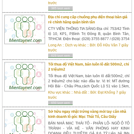
sạch,hóa mỹ phẩm,hút bụi,chịu nhiệt.Dùng trong
trước
các nghành nông nghiệp xây dựng,công
385 lượt xem
nghiệp,xăng dầu…. Áp lực làm việ...
Địa chỉ cung cấp chuông phụ điện thoại bàn giá
rẻ chính hãng quận bình tân
CTY VIỄN THÔNG TIA SÁNG Địa chỉ: 753/42 Tỉnh
lộ 10, KP1, P.Bình Trị Đông B, quận Bình Tân,
TP.HCM. Điện thoại: (028) 3755 8877 / (028) 3754
3969 Di động: 0913 878 993 / 0917 522 848
Long An
::
Dịch vụ khác
:: Bởi:
Đỗ Hữu Vân
7 giây
Email: sale@vienthongtiasang.vn /
trước
info@vienthongtiasang.vn Web: www.vient...
629 lượt xem
Tối thua độ Việt Nam, bán luôn lô đất 500m2, chỉ
2 triệu/m2
Tối thua độ Việt Nam, bán luôn lô đất 500m2, chỉ
2 triệu/m2 cho bác nào đầu tư. Vị trí: MT đường
Hội Bài - Châu Pha,cách Quốc Lộ 51 vào 1.5km,
cạnh Khu Du Lịch Sinh Thái Núi Dinh. DT: 500m2.
Khu vực khác
::
Nhà đất
:: Bởi:
Đạt Khổng
7 giây
Giá 2 triệu/m2 Vị trí chi tiết cho mấy bác nắm
trước
thông tin: + Cách QL51 vào 1.5km. + MT đường...
650 lượt xem
Sở hữu ngay nhặt trứng vàng mỏi tay căn nhà
kinh doanh lô góc Mạc Thái Tổ, Cầu Giấy
BÁN NHÀ MẠC THÁI TỔ - PHÂN LÔ- NGÕ Ô TÔ
TRÁNH - VỈA HÈ - VĂN PHÒNG HAY KINH
DOANH ĐỀU TUYỆT!!! GÁ 8.6 TỶ.Liên hệ [Ms