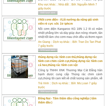
Minh - Nhà đất Thủ Đô ]: 0866740937 -
Khu vực khác
::
Nhà đất
:: Bởi:
Nguyễn Minh
7
0931307786 Hỗ trợ xem và mua nhà miễn
giây trước
phí.Nhà 40m2, 4 tầng.+ Nhà phân lô, móng, cọc,
648 lượt xem
tre, khung BTCT chắc chắn, có thể thêm tầng
thoải mái.+ Tầng 1 có thể làm gara ô...
#Nồi cơm điện - #Llò nướng đa năng giá sinh
viên rẻ cực sốc 1tr tphcm
Nồi cơm điện Kangaroo KG 18N 1.2 lít có mâm
nhiệt phẳng lớn và dày giúp đun nóng nhanh, tản
nhiệt tốt làm cho cơm mau chín đều và thơm ngon
hơn. Lòng nồi cơm điện Kangaroo KG 18N 1.2 lít
An Giang
::
Dịch vụ khác
:: Bởi:
Tran Do Tan Phat
tráng lớp men chống dính giúp cơm không bám
7 giây trước
dính, ngăn cháy khét, dễ dàng vệ sinh sau khi sử
579 lượt xem
dụng. Lò nướng Ka...
thùng đựng rác hình con thú,thùng đựng rác
hình con chim cánh cụt,thùng đựng rác hình con
cá heo,thùng rác hình con vật
Công ty TNHH XNK Thương Mại Cát Đằng hân
hạnh được cung cấp Thùng rác chim cánh
cụt,chúng tôi cam kết về chất lượng sản phẩm, về
giá cả và giao hàng, đặc biệt chiết khấu cao cho
Trà Vinh
::
Dịch vụ khác
:: Bởi:
Ms.Loan
7 giây
Qúy khách hàng mua với số lượng ...
trước
506 lượt xem
Đồng Nai - Tấm thấm dầu công nghiệp ( tấm
thấm dầu )