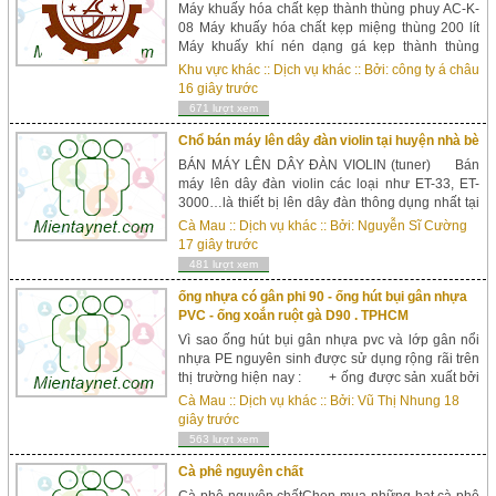
Máy khuấy hóa chất kẹp thành thùng phuy AC-K-
08 Máy khuấy hóa chất kẹp miệng thùng 200 lít
Máy khuấy khí nén dạng gá kẹp thành thùng
phuy, dòng máy khuấy linh động tiện lợi. Máy
Khu vực khác
::
Dịch vụ khác
:: Bởi:
công ty á châu
khu...
16 giây trước
671 lượt xem
Chổ bán máy lên dây đàn violin tại huyện nhà bè
BÁN MÁY LÊN DÂY ĐÀN VIOLIN (tuner) Bán
máy lên dây đàn violin các loại như ET-33, ET-
3000…là thiết bị lên dây đàn thông dụng nhất tại
Việt Nam cho độ chính xác 100% mà...
Cà Mau
::
Dịch vụ khác
:: Bởi:
Nguyễn Sĩ Cường
17 giây trước
481 lượt xem
ống nhựa có gân phi 90 - ống hút bụi gân nhựa
PVC - ống xoắn ruột gà D90 . TPHCM
Vì sao ống hút bụi gân nhựa pvc và lớp gân nổi
nhựa PE nguyên sinh được sử dụng rộng rãi trên
thị trường hiện nay : + ống được sản xuất bởi
các hạt nhựa Pvc , có tính đàn hồi cao , nhựa dẻo
Cà Mau
::
Dịch vụ khác
:: Bởi:
Vũ Thị Nhung
18
dai . + ống có khả năng chụi nhiệt , chụi áp lực. +
giây trước
ống dễ dàng sử dụng khả năng uốn khúc tốt&...
563 lượt xem
Cà phê nguyên chất
Cà phê nguyên chấtChọn mua những hạt cà phê