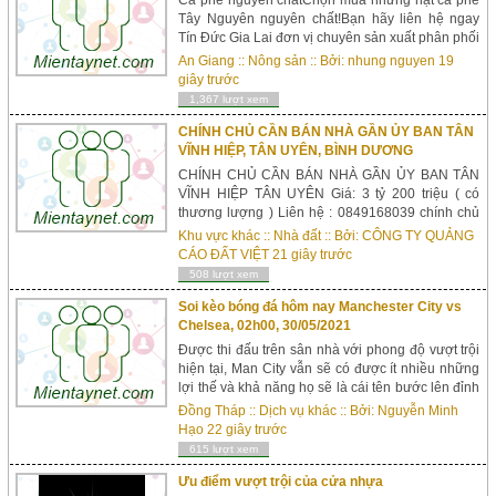
Tây Nguyên nguyên chất!Bạn hãy liên hệ ngay
Tín Đức Gia Lai đơn vị chuyên sản xuất phân phối
các hạt cà phê chất lượng cao tại Việt Nam.Cà
An Giang
::
Nông sản
:: Bởi:
nhung nguyen
19
phê nguyên chất ...
giây trước
1,367 lượt xem
CHÍNH CHỦ CẦN BÁN NHÀ GẦN ỦY BAN TÂN
VĨNH HIỆP, TÂN UYÊN, BÌNH DƯƠNG
CHÍNH CHỦ CẦN BÁN NHÀ GẦN ỦY BAN TÂN
VĨNH HIỆP TÂN UYÊN Giá: 3 tỷ 200 triệu ( có
thương lượng ) Liên hệ : 0849168039 chính chủ
Diện tích : 160 m2 Tổng diện tích sử dụng : 256m
Khu vực khác
::
Nhà đất
:: Bởi:
CÔNG TY QUẢNG
Vị trí : + Nhà gần ủy ban tân Vĩnh hiệp tân uyên
CÁO ĐẤT VIỆT
21 giây trước
Bình Dương + Đường trước nhà là 4m ngay ngoài
508 lượt xem
đường, bên hông 8m oto đi lại...
Soi kèo bóng đá hôm nay Manchester City vs
Chelsea, 02h00, 30/05/2021
Được thi đấu trên sân nhà với phong độ vượt trội
hiện tại, Man City vẫn sẽ có được ít nhiều những
lợi thế và khả năng họ sẽ là cái tên bước lên đỉnh
Châu Âu năm nay.Tin bóng đá WELLBET hôm
Đồng Tháp
::
Dịch vụ khác
:: Bởi:
Nguyễn Minh
nay sẽ đưa ra những nhận định bóng đá, tỷ lệ soi
Hạo
22 giây trước
kèo, đặt cược kèo bóng đá Manchester City vs
615 lượt xem
Chelsea&nb...
Ưu điểm vượt trội của cửa nhựa