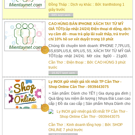
lưới thép b10, b20, b30, B40. Mọi quy trình được
Đồng Tháp
::
Dịch vụ khác
:: Bởi:
tranthidong
1
kiểm tra từng khâu chặt chẽ đến tay người tiêu
giây trước
dùng sản phẩm Lưới B10, Lưới B20, Lưới B30,
685 lượt xem
Lưới B40 tốt. Độ bền cao, bao bì...
CAO HÙNG BÁN IPHONE XÁCH TAY TỪ MỸ
GIÁ TỐT(cập nhật 24/24) Điện thoại di dộng, dịch
vụ cầm đồ - mua trả góp lãi suất thấp, trả trước
chỉ 10% hồ sơ xét duyệt trong 10 phút
Chúng tôi chuyên kinh doanh: IPHONE 7,7PLUS,
6S,6SPLUS,6, 6PLUS, 5S, XÁCH TAY TỪ MỸ GIÁ
TỐT(cập nhật 24/24). Mở cửa: 9g00 - 21g00.
CỬA HÀNG ĐTDĐ - DỊCH VỤ CẦM ĐỒ CAO
Cần Thơ
::
Điện thoại
:: Bởi:
CAO HÙNG
3 phút
HÙNG BÁN ĐIỆN THOẠI CHẤP NHẬN
trước
THANH TOÁN QUA THẺ: - Tấ...
16,827 lượt xem
Ly INOX giữ nhiệt giá tốt nhất TP Cần Thơ -
Shop Online Cần Thơ - 0939443075
> Sản phẩm: Dành cho TẾT | Gia dụng gia đình |
Quà tặng lưu niệm ấn tượng | Nhựa Đài Loan cao
cấp | Đồ da cao cấp | Sản phẩm Nhựa Dành cho
gia đình | Sản phẩm Nhựa Dành cho bé ... giao
hàng TP Cần Thơ và cả nước > Ly INOX giữ nhiệt
giá ...
Cần Thơ
::
Kinh doanh tổng hợp
:: Bởi:
SHOP
ONLINE
7 phút trước