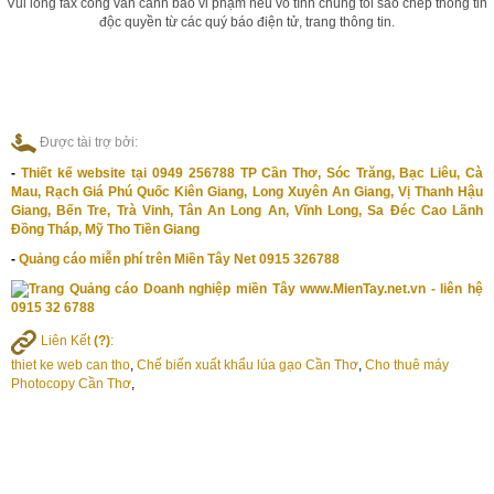
Vui lòng fax công văn cảnh báo vi phạm nếu vô tình chúng tôi sao chép thông tin
độc quyền từ các quý báo điện tử, trang thông tin.
Được tài trợ bởi:
-
Thiết kế website tại 0949 256788 TP Cần Thơ, Sóc Trăng, Bạc Liêu, Cà
Mau, Rạch Giá Phú Quốc Kiên Giang, Long Xuyên An Giang, Vị Thanh Hậu
Giang, Bến Tre, Trà Vinh, Tân An Long An, Vĩnh Long, Sa Đéc Cao Lãnh
Đồng Tháp, Mỹ Tho Tiền Giang
-
Quảng cáo miễn phí trên Miền Tây Net 0915 326788
Liên Kết
(?)
:
thiet ke web can tho
,
Chế biến xuất khẩu lúa gạo Cần Thơ
,
Cho thuê máy
Photocopy Cần Thơ
,