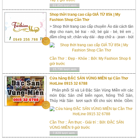
256788 - 0907 467 293 Facebook: https://ww...
61,854 lượt xem
Shop thời trang cao cấp GIÁ TỪ 85k | My
Fashion Shop Cần Thơ
> Shop thời trang cao cấp chuyên Áo dài cách tân
đẹp cho nam, bé trai - nữ, bé gái - bé, trẻ em ,
đầm công sở, chân váy dài - đẹp chữ a - jean - bút
chì - bò - đuôi cá, đầm đi tiệc, đầm ...
Cần Thơ
::
Đẹp - Khỏe
:: Bởi:
My Fashion Shop
6
giờ trước
15,736 lượt xem
Cửa hàng ĐẶC SẢN VÙNG MIỀN tại Cần Thơ
HotLine 0915 32 6788
Phân phối Sỉ và Lẻ Đặc Sản Vùng Miền với các
món Đặc Sản chế biến ngon, Nông Thổ Sản,
Thủy Hải Sản tươi sạch tốt cho sức khỏe. Gồm:
Món chế biến Khoai Nhộng từ Khoai lang Nhật
trồng tại Xã Tuy Đức, Đắk Nông. Bơ 304 Đắk
Lắc. Mứt Dừa...
Cần Thơ
::
Ẩm thực - Giải trí
:: Bởi:
ĐẶC SẲN
VÙNG MIỀN
9 giờ trước
7,829 lượt xem