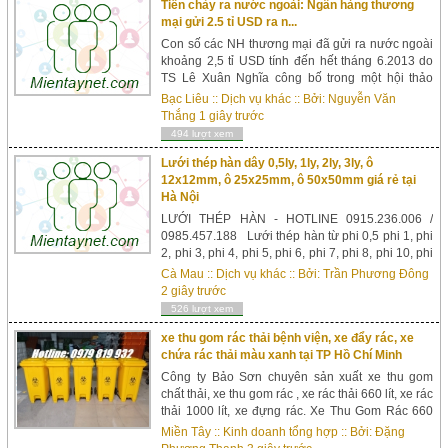
Tiền chảy ra nước ngoài: Ngân hàng thương
mại gửi 2.5 tỉ USD ra n...
Con số các NH thương mại đã gửi ra nước ngoài
khoảng 2,5 tỉ USD tính đến hết tháng 6.2013 do
TS Lê Xuân Nghĩa công bố trong một hội thảo
tuần qua làm bộc lộ một nghịch lý.Đáng chú ý là
Bạc Liêu
::
Dịch vụ khác
:: Bởi:
Nguyễn Văn
khu vực xuất khẩu, được phép vay ngoại tệ, được
Thắng
1 giây trước
kỳ vọng là đầu kéo tổng cầu của nền tài chính,
494 lượt xem
năng lực hấp thụ vốn vay cũng kém, nên c...
Lưới thép hàn dây 0,5ly, 1ly, 2ly, 3ly, ô
12x12mm, ô 25x25mm, ô 50x50mm giá rẻ tại
Hà Nội
LƯỚI THÉP HÀN - HOTLINE 0915.236.006 /
0985.457.188 Lưới thép hàn từ phi 0,5 phi 1, phi
2, phi 3, phi 4, phi 5, phi 6, phi 7, phi 8, phi 10, phi
12 với mắt lưới tùy thuộc theo yêu cầu của khách
Cà Mau
::
Dịch vụ khác
:: Bởi:
Trần Phương Đông
hàng. Chúng tôi là nhà sản xuất và phân phối
2 giây trước
chính lưới thép hàn các loại chất lượng cao. Lưới
526 lượt xem
thép hàn đã được kéo...
xe thu gom rác thải bệnh viện, xe đẩy rác, xe
chứa rác thải màu xanh tại TP Hồ Chí Minh
Công ty Bảo Sơn chuyên sản xuất xe thu gom
chất thải, xe thu gom rác , xe rác thải 660 lít, xe rác
thải 1000 lít, xe đựng rác. Xe Thu Gom Rác 660
Lít 3 Bánh Hơi Nhựa Composite – Kích thước :
Miền Tây
::
Kinh doanh tổng hợp
:: Bởi:
Đặng
1320 *950*1200 mm – Một Ng...