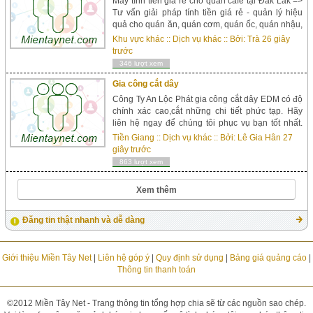
Máy tính tiền giá rẻ cho quán cafe tại Đăk Lăk =>
Tư vấn giải pháp tính tiền giá rẻ - quản lý hiệu
quả cho quán ăn, quán cơm, quán ốc, quán nhậu,
quán lẫu, nhà hàng, quán cafe, trà sữa, spa, n...
Khu vực khác
::
Dịch vụ khác
:: Bởi:
Trà
26 giây
trước
346 lượt xem
Gia công cắt dây
Công Ty An Lộc Phát gia công cắt dây EDM có độ
chính xác cao,cắt những chi tiết phức tạp. Hãy
liên hệ ngay để chúng tôi phục vụ bạn tốt nhất.
Liên hệ: 0911114512 Mr Bảo Địa chỉ: 336 Tân
Tiền Giang
::
Dịch vụ khác
:: Bởi:
Lê Gia Hân
27
Hòa Đông, P. Bình Trị Đông, Q. Bình Tân, TP. HCM
giây trước
Email: kythuat@khuonmaulocphat.com Website:
863 lượt xem
khuonmaulocphat.com ...
Xem thêm
Đăng tin thật nhanh và dễ dàng
Giới thiệu Miền Tây Net
|
Liên hệ góp ý
|
Quy định sử dụng
|
Bảng giá quảng cáo
|
Thông tin thanh toán
©2012 Miền Tây Net - Trang thông tin tổng hợp chia sẽ từ các nguồn sao chép.