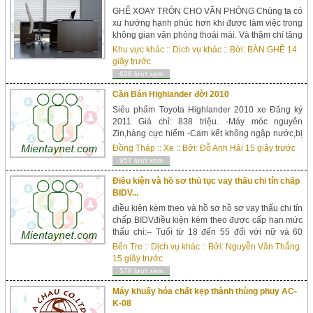
GHẾ XOAY TRÒN CHO VĂN PHÒNG Chúng ta có
xu hướng hạnh phúc hơn khi được làm việc trong
không gian văn phòng thoải mái. Và thậm chí tăng
năng suất làm việc hơn. Điều đó xảy ra khi chúng
Khu vực khác
::
Dịch vụ khác
:: Bởi:
BÀN GHÊ
14
ta cảm thấy thoải mái, v&agrav...
giây trước
628 lượt xem
Cần Bán Highlander đời 2010
Siêu phẩm Toyota Highlander 2010 xe Đăng ký
2011 Giá chỉ: 838 triệu. -Máy móc nguyên
Zin,hàng cực hiếm -Cam kết không ngập nước,bị
thủy kích, mở máy. -Chưa hề va chạm mạnh. -Tiêu
Đồng Tháp
::
Xe
:: Bởi:
Đỗ Anh Hải
15 giây trước
hao 13L/100km -Review xe :
957 lượt xem
https://youtu.be/I72e2_TkDMk ---------------------------
-------------------------- Club Xe Cũ Hạ Long ...
Điều kiện và hồ sơ thủ tục vay thấu chi tín chấp
BIDV...
điều kiện kèm theo và hồ sơ hồ sơ vay thấu chi tín
chấp BIDVđiều kiện kèm theo được cấp hạn mức
thấu chi:– Tuổi từ 18 đến 55 đối với nữ và 60
riêng với nam.– Có thu nhập thường xuyên và ổn
Bến Tre
::
Dịch vụ khác
:: Bởi:
Nguyễn Văn Thắng
định được chi trả qua tài khoản tiền gửi thanh
15 giây trước
toán mở tại Ngân Hàng BIDV;– Có sổ hộ khẩu/
579 lượt xem
tạm trú dài hạn hoặc làm việc trên cùng ...
Máy khuấy hóa chất kẹp thành thùng phuy AC-
K-08