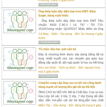
Phương Thanh
3 giây trước
605 lượt xem
Ống thép luồn dây điện loại trơn EMT- Blue
Eagle, hàng xuất khẩu
Ống thép luồn dây điện loại trơn EMT Tiêu
chuẩn: ANSI C.80.3 / UL 797 / TIS 770-
2533Chứng nhận: QUATEST 3Đặc điểm và Ứng
dụng:• Ống thép luồn dây điện EMT là loại ống
Cà Mau
::
Điện - Gia dụng
:: Bởi:
Do Hoang
4 giây
thép luồn dây điện loại mỏng, không ren hay còn
trước
gọi là ống trơn.• Với đặc điểm bề mặt trơn nhẵn,
1,129 lượt xem
rất thuận ...
Tổ chức lớp học anh văn hè
Đây là chương trình đươc xây dựng bằng tất cả
long nhiệt huyết của các chuyên gia giáo dục
đẳng cấp quốc tế, đội ngũ quản lý học vụ hết lòng
yêu trẻ nhằm mang đến một mùa hè tuyệt vời, bổ
Khu vực khác
::
Dịch vụ khác
:: Bởi:
nguyen hoa
ích, phát triển toàn diện: gi&a...
mai
5 giây trước
737 lượt xem
Chuyên cung cấp ống cao su bố vải công danh
hùng mạnh số lượng lớn giá tốt tại Hà Nội
ỐNG CAO SU BỐ VẢI Mô tả Chất liệu: Cao su lưu
hóa Lớp bố vải: 3 lớp ,5 lớp, 7 lớp Dùng để dẫn
dầu, dẫn hơi,dẫn cát sỏi bê tông,dẫn hóa chất
dạng lỏng, dẫn nước chịu áp lực cao,nước
Miền Tây
::
Xây dựng
:: Bởi:
đặng thị trang
6 giây