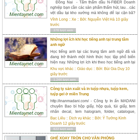
Đồng Nai - Tấm thấm dầu N-FIBER Doanh
nghiệp bạn cần các sản phẩm thấm hút, lau…các
vệt dầu tại kho xưởng mà không để lại cặn bã?
Bạn cần các sản phẩm có độ thấm hút tốt để có
Vĩnh Long
::
Xe
:: Bởi:
Nguyễn Việt Hà
10 giây
thể xử lý ứng phó các sự cố do dầu gây ra. Tấm
trước
thấm dầu N-FIBER P40 chắc chắn là sản phẩm
376 lượt xem
không thể thiếu được bạn nhé...
Những lợi ích khi học tiếng anh tại trung tâm
anh ngữ
Học tiếng anh tại các trung tâm anh ngữ đã và
đang trở thành một hình thức học tập phổ biến
hiện nay. Những lợi ích khi theo học tiếng anh tại
những trung tâm tiếng anh mang đến rất nhiều lợi
Khu vực khác
::
Giáo dục
:: Bởi:
Bùi Gia Duy
10
ích cho người học nến các bạn biết cách vận
giây trước
dụng...
1,244 lượt xem
Công ty sản xuất và in tuýp nhựa, tuýp kem,
tuýp gel ở miền Trung
http://inanmadani.com/ - Công ty In ấn MADANI
chuyên Bao bì hộp giấy, hộp quà, túi giấy, tem
nhãn decal, tem halogram, folder, catalogue,
brochure ngành Thực phẩm, Dược phẩm, Mỹ
Bạc Liêu
::
Dịch vụ khác
:: Bởi:
Ý Tưởng Kinh
phẩm. Nhận in và cung cấp tuýp nhựa, chai lọ, hủ,
Doanh
12 giây trước
bình. Nhận tư vấn Pr thương hiệu, phát triển sản
622 lượt xem
phẩm cho cty mới thành lập, người khởi nghi...
GHẾ XOAY TRÒN CHO VĂN PHÒNG