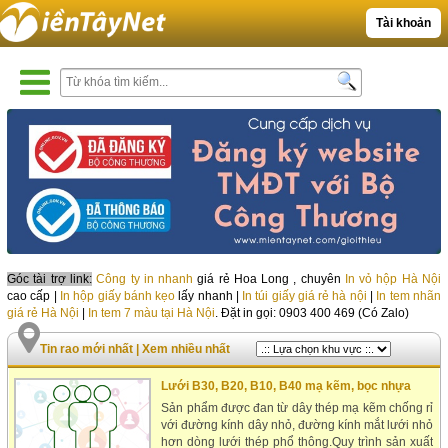
Tài khoản
Góc tài trợ link:
Công ty in nhanh
giá rẻ Hoa Long , chuyên
In vỏ hộp Hà Nội
cao cấp |
In hộp giấy bánh kẹo
lấy nhanh |
In túi giấy giá rẻ hà nội
|
In tem nhãn
giá rẻ Hà Nội
|
In tem 7 màu tại Hà Nội
. Đặt in gọi: 0903 400 469 (Có Zalo)
Tin rao mới nhất
|
Xem nhiều nhất
Lưới B30, B20, B10, B40 mạ kẽm, bọc nhựa
Sản phẩm được đan từ dây thép mạ kẽm chống rỉ
với đường kính dây nhỏ, đường kính mắt lưới nhỏ
hơn dòng lưới thép phổ thông.Quy trình sản xuất