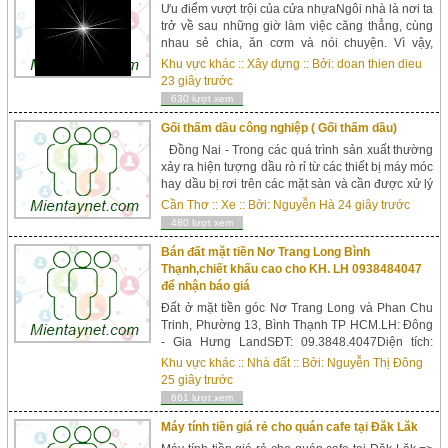
Ưu điểm vượt trội của cửa nhựaNgôi nhà là nơi ta
trở về sau những giờ làm việc căng thẳng, cùng
nhau sẻ chia, ăn cơm và nói chuyện. Vì vậy,
không chỉ kiến trúc ngôi nhà mà tất cả nội thất,
Khu vực khác
::
Xây dựng
:: Bởi:
doan thien dieu
các thiết bị trong nhà đều đư...
23 giây trước
630 lượt xem
Gối thấm dầu công nghiệp ( Gối thấm dầu)
Đồng Nai - Trong các quá trình sản xuất thường
xảy ra hiện tượng dầu rò rỉ từ các thiết bị máy móc
hay dầu bị rơi trên các mặt sàn và cần được xử lý
để đảm bảo mỹ quan cũng như không ảnh hưởng
Cần Thơ
::
Xe
:: Bởi:
Nguyễn Hà
24 giây trước
đến quá trình sản xuất. Gối thấm dầu công nghiệp
480 lượt xem
nanoPIL23 ( gối thấm dầu ) sẽ giúp bạn giả quyết
tất cả các vấn ...
Bán đất mặt tiền Nơ Trang Long Bình
Thạnh,chiết khấu cao cho KH. LH 0938484047
để nhận báo giá
Đất ở mặt tiền góc Nơ Trang Long và Phan Chu
Trinh, Phường 13, Bình Thạnh TP HCM.LH: Đông
- Gia Hưng LandSĐT: 09.3848.4047Diện tích:
73m2 - 76m2 - 103m2 - 106m2.Vị trí: Ngay mặt
Khu vực khác
::
Nhà đất
:: Bởi:
Nguyễn Thị Đông
tiền Nơ Trang Long và Phan Chu Trinh, P13, Bình
25 giây trước
Thạnh.- Khu dân cư sầm uất nhất nhì Bình
661 lượt xem
Thạnh.- Đường Phan Chu Trinh mở rộng 60m nối
từ Phạm ...
Máy tính tiền giá rẻ cho quán cafe tại Đăk Lăk