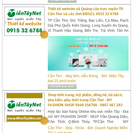
15,997 lượt xem
Thiết kế website và Quảng cáo trực tuyến TP.
Cần Thơ và các tỉnh ĐBSCL 0915 32 6788
TP Cần Thơ, Sóc Trăng, Bạc Liêu, Cà Mau, Rạch
Giá Phú Quốc Kiên Giang, Long Xuyên An Giang,
Vị Thanh Hậu Giang, Bến Tre, Trà Vinh, Tân An
Long An, Vĩnh Long, Sa Đéc Cao Lãnh Đồng
Tháp, Mỹ Tho Tiền Giang. [MỖI TUẦN 01 Website
mới] ...
Cần Thơ
::
Máy tính, viễn thông
:: Bởi:
Miền Tây
Net
25 phút trước
60,509 lượt xem
Shop thời trang, mỹ phẩm, đồng hồ, túi xách,
phụ kiện, giày thời trang Cần Thơ - MY
FASHION SHOP 0949 256788 - 0907 467 293
Hợp tác bán hàng Online khu vực miền Tây - Địa
chỉ: MY FASHION SHOP - 581P Trần Quang Diệu,
P.An Thới, Q.Bình Thủy, TP.Cần Thơ MY
FASHION SHOP 581P Trần Quang Diệu, P.An
Cần Thơ
::
Đẹp - Khỏe
:: Bởi:
Doanh Nghiệp Miền
Thới, Q.Bình Thủy, TP.Cần Thơ Điện thoại: 0949
Tây
1 giờ trước