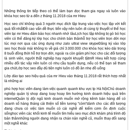
Những thông tin tiếp theo có thể làm bạn đọc tham gia ngay và luôn vào
khóa học seo từ a đến z tháng 11.2018 của mr Hieu
Học seo chỉ không quá 3 người mục đích tập trung vào việc học tập với kết
quả tốt nhấtĐề cao vấn đề thực tiến vậy nên luôn đi cùng lý thuyết vì thế học
viên tại mr Hieu đảm bảo học nhanh nhớ lâuLịch học tập không bị gò bó học
viên có thể đăng ký lớp học cho chính bản thânhỗ trợ học viên trọn đời mọi
lúc mọi nơi qua các ứng dụng như zalo ultral view skypeĐăng ký vào lớp
seo học thoải mái không lo về giá chỉ 3.000.000 cho khóa học kéo dài trong
8 buổi đồng thời hỗ trợ trọn đời, ngoài ra còn giảm phí học cho các đối tượng
là sinh viên, người thất nghiệp hay người khuyết tậtmR Hieu kết hợp cùng
nhiều đối tác vậy nên luôn có nhu cầu tuyển dụng, nếu có thể bạn sẽ tham
gia chứLớp học seo đầy đủ tiện nghi luôn có đồ ăn nhẹ đồ uống
Lớp đào tạo seo hiệu quả của mr Hieu vào tháng 11.2018 rất thích hợp nhất
là những ai
phù hợp học viên đang làm việc quanh quanh khu vực tp Hà NộiChủ doanh
nghiệp quản lý shop đang loay hoay tìm hướng kinh doanh hiệu quả trên
internetQuản lý đội ngũ kinh doanh muốn mở rộng kênh bán hàng để có
doanh số hàng tháng cải thiện số tiền lương "còm"dành cho các đối tượng
đang chưa có việc làm muốn có cái nghề để kiếm cơm ổn định cuộc
sốnghọc viên các khối kinh tế muốn tìm hiểu seo mục đích khám phá trình độ
bản thânnhững người đang nhận ra chán nản nghề cũ, muốn thay đổi sang
một nghề khác