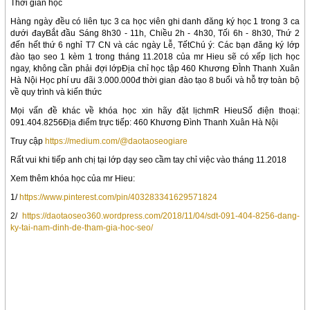
Thời gian học
Hàng ngày đều có liên tục 3 ca học viên ghi danh đăng ký học 1 trong 3 ca
dưới đayBắt đầu Sáng 8h30 - 11h, Chiều 2h - 4h30, Tối 6h - 8h30, Thứ 2
đến hết thứ 6 nghỉ T7 CN và các ngày Lễ, TếtChú ý: Các bạn đăng ký lớp
đào tạo seo 1 kèm 1 trong tháng 11.2018 của mr Hieu sẽ có xếp lịch học
ngay, không cần phải đợi lớpĐịa chỉ học tập 460 Khương ĐÌnh Thanh Xuân
Hà Nội Học phí ưu đãi 3.000.000đ thời gian đào tạo 8 buổi và hỗ trợ toàn bộ
về quy trình và kiến thức
Mọi vấn đề khác về khóa học xin hãy đặt lịchmR HieuSố điện thoại:
091.404.8256Địa điểm trực tiếp: 460 Khương Đình Thanh Xuân Hà Nội
Truy cập
https://medium.com/@daotaoseogiare
Rất vui khi tiếp anh chị tại lớp dạy seo cầm tay chỉ việc vào tháng 11.2018
Xem thêm khóa học của mr Hieu:
1/
https://www.pinterest.com/pin/403283341629571824
2/
https://daotaoseo360.wordpress.com/2018/11/04/sdt-091-404-8256-dang-
ky-tai-nam-dinh-de-tham-gia-hoc-seo/