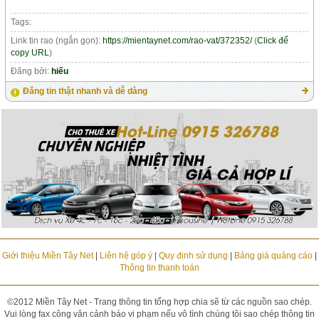
Tags:
Link tin rao (ngắn gọn):
https://mientaynet.com/rao-vat/372352/
(
Click để
copy URL
)
Đăng bởi:
hiếu
Đăng tin thật nhanh và dễ dàng
Giới thiệu Miền Tây Net
|
Liên hệ góp ý
|
Quy định sử dụng
|
Bảng giá quảng cáo
|
Thông tin thanh toán
©2012 Miền Tây Net - Trang thông tin tổng hợp chia sẽ từ các nguồn sao chép.
Vui lòng fax công văn cảnh báo vi phạm nếu vô tình chúng tôi sao chép thông tin