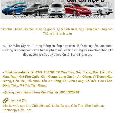
Giới thiệu Miền Tây Net
|
Liên hệ góp ý
|
Quy định sử dụng
|
Bảng giá quảng cáo
|
Thông tin thanh toán
©2012 Miền Tây Net - Trang thông tin tổng hợp chia sẽ từ các nguồn sao chép.
Vui lòng fax công văn cảnh báo vi phạm nếu vô tình chúng tôi sao chép thông tin
độc quyền từ các quý báo điện tử, trang thông tin.
-
Thiết kế website tại 0949 256788 TP Cần Thơ, Sóc Trăng, Bạc Liêu, Cà
Mau, Rạch Giá Phú Quốc Kiên Giang, Long Xuyên An Giang, Vị Thanh Hậu
Giang, Bến Tre, Trà Vinh, Tân An Long An, Vĩnh Long, Sa Đéc Cao Lãnh
Đồng Tháp, Mỹ Tho Tiền Giang
-
Quảng cáo miễn phí trên Miền Tây Net 0915 326788
Liên Kết
(?)
:
thiet ke web can tho
,
Chế biến xuất khẩu lúa gạo Cần Thơ
,
Cho thuê máy
Photocopy Cần Thơ
,