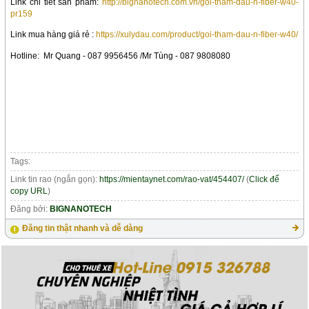
Link chi tiết sản phẩm:
http://bignanotech.com.vn/goi-tham-dau-n-fiber-w40-
pr159
Link mua hàng giá rẻ :
https://xulydau.com/product/goi-tham-dau-n-fiber-w40/
Hotline:
Mr Quang - 087 9956456 /
Mr Tùng - 087 9808080
Tags:
Link tin rao (ngắn gọn):
https://mientaynet.com/rao-vat/454407/
(
Click để
copy URL
)
Đăng bởi:
BIGNANOTECH
Đăng tin thật nhanh và dễ dàng