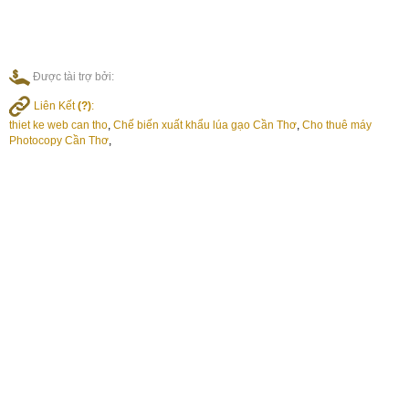
Được tài trợ bởi:
Liên Kết
(?)
:
thiet ke web can tho
,
Chế biến xuất khẩu lúa gạo Cần Thơ
,
Cho thuê máy
Photocopy Cần Thơ
,