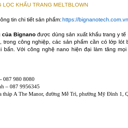
 LỌC KHẨU TRANG MELTBLOWN
ông tin chi tiết sản phẩm:
https://bignanotech.com.v
g của Bignano
được dùng
sản xuất khẩu trang y t
, trong công nghiệp, các sản phẩm cần có lớp lót
i bẩn.
Với công nghệ nano hiện đại làm tăng mọi
- 087 980 8080
nh
– 087 995
6345
òa tháp A The Manor, đường Mễ Trì, phường Mỹ Đình 1,