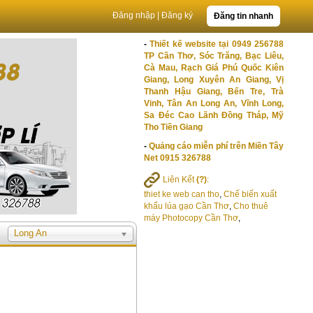
Đăng nhập
|
Đăng ký
Đăng tin nhanh
-
Thiết kế website tại 0949 256788
TP Cần Thơ, Sóc Trăng, Bạc Liêu,
Cà Mau, Rạch Giá Phú Quốc Kiên
Giang, Long Xuyên An Giang, Vị
Thanh Hậu Giang, Bến Tre, Trà
Vinh, Tân An Long An, Vĩnh Long,
Sa Đéc Cao Lãnh Đồng Tháp, Mỹ
Tho Tiền Giang
-
Quảng cáo miễn phí trên Miền Tây
Net 0915 326788
Liên Kết
(?)
:
thiet ke web can tho
,
Chế biến xuất
khẩu lúa gạo Cần Thơ
,
Cho thuê
máy Photocopy Cần Thơ
,
Long An