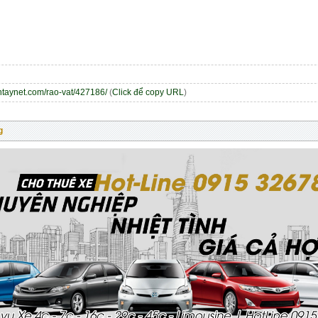
entaynet.com/rao-vat/427186/
(
Click để copy URL
)
g