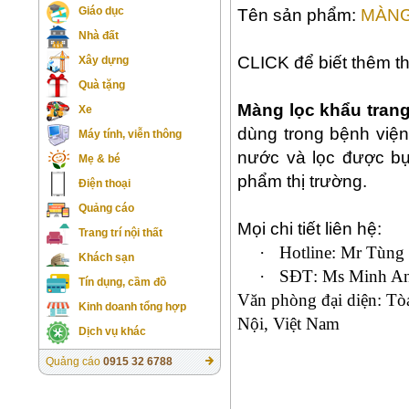
Giáo dục
Tên sản phẩm:
MÀNG
Nhà đất
CLICK để biết thêm th
Xây dựng
Quà tặng
Màng lọc khẩu tran
Xe
dùng trong bệnh viện
Máy tính, viễn thông
nước và lọc được bụ
Mẹ & bé
phẩm thị trường.
Điện thoại
Quảng cáo
Mọi chi tiết liên hệ:
Trang trí nội thất
·
Hotline:
Mr Tùng 
Khách sạn
·
SĐT
: M
s Minh A
Tín dụng, cầm đồ
Văn phòng đại diện: T
Kinh doanh tổng hợp
Nội, Việt Nam
Dịch vụ khác
Quảng cáo
0915 32 6788