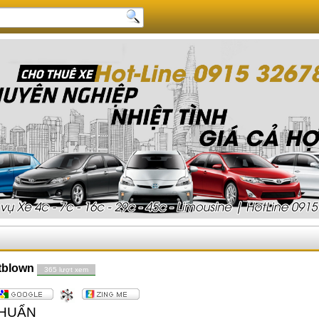
ltblown
365 lượt xem