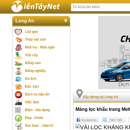
Long An
Lúa gạo
Thủy hải sản
Nhà trọ - Nhà nghỉ
Trái cây
Nông sản
Nông nghiệp
Du lịch
Đặc sản
Dịch vụ nấu ăn
Xây dựng tại Long An
Việc làm
Màng lọc khẩu trang Me
Điện - Gia dụng
Đẹp - Khỏe
Ẩm thực - Giải trí