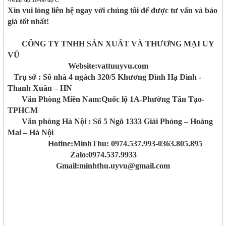
-Nhiệt độ:10-60 độ C
Xin vui lòng liên hệ ngay với chúng tôi để được tư vấn và báo
giá tốt nhất!
CÔNG TY TNHH SẢN XUẤT VÀ THƯƠNG MẠI UY
VŨ
Website:vattuuyvu.com
Trụ sở : Số nhà 4 ngách 320/5 Khương Đình Hạ Đình -
Thanh Xuân – HN
Văn Phòng Miền Nam:Quốc lộ 1A-Phường Tân Tạo-
TPHCM
Văn phòng Hà Nội : Số 5 Ngõ 1333 Giải Phóng – Hoàng
Mai – Hà Nội
Hotine:MinhThu: 0974.537.993-0363.805.895
Zalo:0974.537.9933
Gmail:minhthu.uyvu@gmail.com