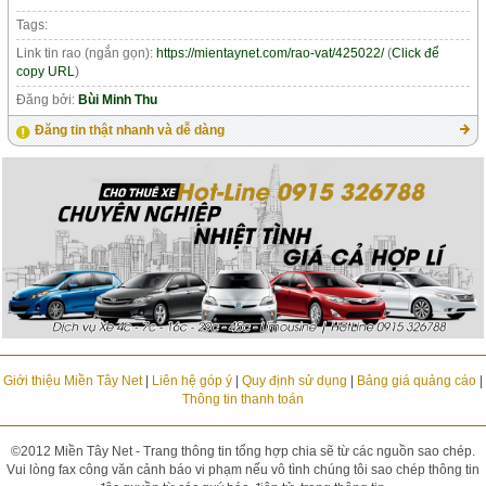
Tags:
Link tin rao (ngắn gọn):
https://mientaynet.com/rao-vat/425022/
(
Click để
copy URL
)
Đăng bởi:
Bùi Minh Thu
Đăng tin thật nhanh và dễ dàng
Giới thiệu Miền Tây Net
|
Liên hệ góp ý
|
Quy định sử dụng
|
Bảng giá quảng cáo
|
Thông tin thanh toán
©2012 Miền Tây Net - Trang thông tin tổng hợp chia sẽ từ các nguồn sao chép.
Vui lòng fax công văn cảnh báo vi phạm nếu vô tình chúng tôi sao chép thông tin