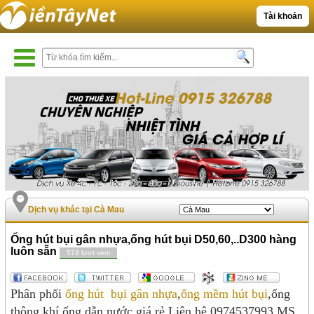
Tài khoản
Dịch vụ khác tại Cà Mau
Ống hút bụi gân nhựa,ống hút bụi D50,60,..D300 hàng
luôn sẵn
574 lượt xem
Phân phối
ống hút bụi gân nhựa
,
ống mềm hút bụi
,ống
thông khí,ống dẫn nước giá rẻ.Liên hệ 0974537993 MS