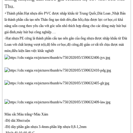
Thu.
+Thành phần:Hạt nhựa dẻo PVC được nhập khẩu từ Trung Quốc,Đài Loan ,Nhật Bản
là thành phần cấu tạo nên Thân ống tạo tính dẻo,đàn hồi,chịu được lực cơ học,có khả
năng uốn cong theo yêu cầu với góc uốn nhỏ thích hợp dùng cho các dòng máy hút bụi
giá đình,máy hút bụi công nghiệp….
-Hạt nhựa PE cứng là thành phần cấu tạo nên gân của ống nhựa được nhập khẩu từ Đài
Loan với chất lượng vượt trội,độ bền cơ học,độ cứng,độ giản cơ rất tốt chịu được mài
mòn,điều kiện làm việc khắc nghiệt
Màu sắc:Màu trắng+Màu Xám
-Độ dài:30m/cuộn
-Độ dày:phần gân nhựa 3-4mm-phần lớp nhựa 0,8-1,2mm