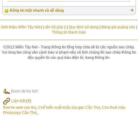
Đăng tin thật nhanh và dễ dàng
Giới thiệu Miền Tây Net
|
Liên hệ góp ý
|
Quy định sử dụng
|
Bảng giá quảng cáo
|
Thông tin thanh toán
©2012 Miền Tây Net - Trang thông tin tổng hợp chia sẽ từ các nguồn sao chép.
Vui lòng fax công văn cảnh báo vi phạm nếu vô tình chúng tôi sao chép thông tin
độc quyền từ các quý báo điện tử, trang thông tin.
Được tài trợ bởi:
Liên Kết
(?)
:
thiet ke web can tho
,
Chế biến xuất khẩu lúa gạo Cần Thơ
,
Cho thuê máy
Photocopy Cần Thơ
,