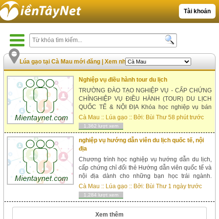
Tài khoản
Lúa gạo tại Cà Mau mới đăng
|
Xem nhiều nhất
Nghiệp vụ điều hành tour du lịch
TRƯỜNG ĐÀO TẠO NGHIỆP VỤ - CẤP CHỨNG
CHỈNGHIỆP VỤ ĐIỀU HÀNH (TOUR) DU LỊCH
QUỐC TẾ & NỘI ĐỊA Khóa học nghiệp vụ bán
và điều hành tour du lịch quốc tế & nội địa do
Cà Mau
::
Lúa gạo
:: Bởi:
Bùi Thư
58 phút trước
trường Cao đẳng nghề Văn Lang Hà Nội tổ chức
1,362 lượt xem
đào tạo và...
nghiệp vụ hướng dẫn viên du lịch quốc tế, nội
địa
Chương trình học nghiệp vụ hướng dẫn du lịch,
cấp chứng chỉ đổi thẻ Hướng dẫn viên quốc tế và
nội địa dành cho những bạn học trái ngành.
Nhưng có mong muốn trở thành một người
Cà Mau
::
Lúa gạo
:: Bởi:
Bùi Thư
1 ngày trước
hướng dẫn viên du lịch tài ba. Hoặc những bạn
1,284 lượt xem
đã,...
Xem thêm