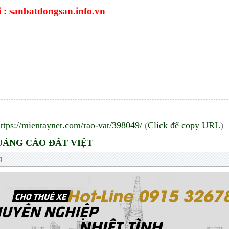
i : sanbatdongsan.info.vn
ttps://mientaynet.com/rao-vat/398049/
(
Click để copy URL
)
UẢNG CÁO ĐẤT VIỆT
g