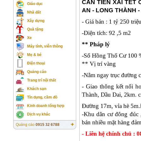
CẦN TIỀN XÀI TẾT
Giáo dục
AN - LONG THÀNH -
Nhà đất
- Giá bán : 1 tỷ 250 triệ
Xây dựng
Quà tặng
-Diện tích: 92 ,5 m2
Xe
** Pháp lý
Máy tính, viễn thông
-Sổ Hồng Thổ Cư 100 % 
Mẹ & bé
** Vị trí vàng
Điện thoại
Quảng cáo
-Nằm ngay trục đường c
Trang trí nội thất
- Giao thông kết nối 
Khách sạn
Thành, Dầu Dai, 2km. c
Tín dụng, cầm đồ
Đường 17m, vỉa hè 5m.Đ
Kinh doanh tổng hợp
-Khu dân cư đông đúc ,
Dịch vụ khác
bán nhiều mặt hàng đảm 
Quảng cáo
0915 32 6788
- Liên hệ chính chủ : 0