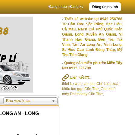
Đăng nhập
|
Đăng ký
Đăng tin nhanh
-
Thiết kế website tại 0949 256788
TP Cần Thơ, Sóc Trăng, Bạc Liêu,
Cà Mau, Rạch Giá Phú Quốc Kiên
Giang, Long Xuyên An Giang, Vị
Thanh Hậu Giang, Bến Tre, Trà
Vinh, Tân An Long An, Vĩnh Long,
Sa Đéc Cao Lãnh Đồng Tháp, Mỹ
Tho Tiền Giang
-
Quảng cáo miễn phí trên Miền Tây
Net 0915 326788
Liên Kết
(?)
:
thiet ke web can tho
,
Chế biến xuất
khẩu lúa gạo Cần Thơ
,
Cho thuê
máy Photocopy Cần Thơ
,
Khu vực khác
LONG AN - LONG