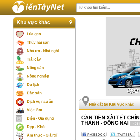
Khu vực khác
Lúa gạo
Thủy hải sản
Nhà trọ - Nhà nghỉ
Trái cây
Nông sản
Nông nghiệp
Du lịch
Đặc sản
Dịch vụ nấu ăn
Nhà đất tại Khu vực khác
Việc làm
CẦN TIỀN XÀI TẾT CHÍ
Điện - Gia dụng
THÀNH - ĐỒNG NAI
403 
Đẹp - Khỏe
Ẩm thực - Giải trí