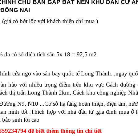
 CHÍNH CHỦ BÁN GẤP ĐẤT NỀN KHU DÂN CƯ A
 ĐỒNG NAI
u (giá có bớt lộc với khách thiện chí mua )
đã có sổ diện tích sẵn 5x 18 = 92,5 m2
hính cửa ngõ vào sân bay quốc tế Long Thành. ,ngay qu
hoàn hảo với nhiều trọng điểm trên khu vực Cách đườn
ách thị trấn Long Thành 2km, Cách khu công nghiệp Nhân
ường N9, N10 ...Cơ sở hạ tầng hoàn thiện, điện âm, nướ
an ninh tốt .Thích hợp với nhà đầu tư ,gia đình mua ở 
bảo sinh lời cao
859234794 để biết thêm thông tin chi tiết