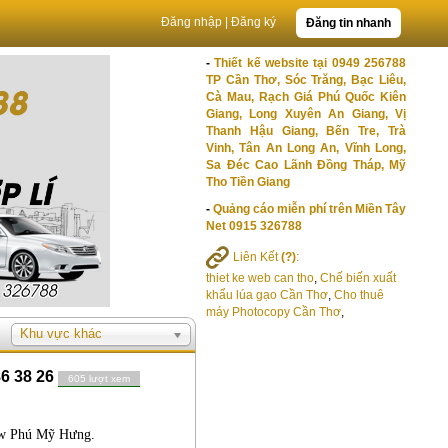
Đăng nhập
|
Đăng ký
Đăng tin nhanh
-
Thiết kế website tại 0949 256788
TP Cần Thơ, Sóc Trăng, Bạc Liêu,
Cà Mau, Rạch Giá Phú Quốc Kiên
Giang, Long Xuyên An Giang, Vị
Thanh Hậu Giang, Bến Tre, Trà
Vinh, Tân An Long An, Vĩnh Long,
Sa Đéc Cao Lãnh Đồng Tháp, Mỹ
Tho Tiền Giang
-
Quảng cáo miễn phí trên Miền Tây
Net 0915 326788
Liên Kết
(?)
:
thiet ke web can tho
,
Chế biến xuất
khẩu lúa gạo Cần Thơ
,
Cho thuê
máy Photocopy Cần Thơ
,
Khu vực khác
86 38 26
605 lượt xem
ew Phú Mỹ Hưng.