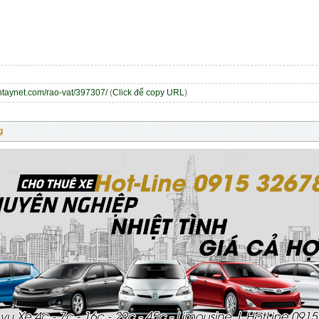
entaynet.com/rao-vat/397307/
(
Click để copy URL
)
g