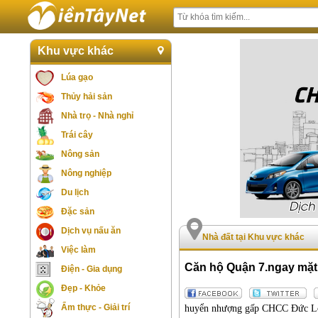
Khu vực khác
Lúa gạo
Thủy hải sản
Nhà trọ - Nhà nghỉ
Trái cây
Nông sản
Nông nghiệp
Du lịch
Đặc sản
Dịch vụ nấu ăn
Nhà đất tại Khu vực khác
Việc làm
Căn hộ Quận 7.ngay mặt 
Điện - Gia dụng
Đẹp - Khỏe
Ẩm thực - Giải trí
huyển nhượng gấp CHCC Đức Lon