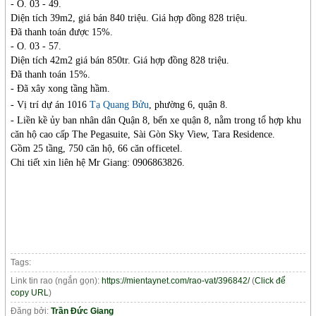
- O. 03 - 49.
Diện tích 39m2, giá bán 840 triệu. Giá hợp đồng 828 triệu.
Đã thanh toán được 15%.
- O. 03 - 57.
Diện tích 42m2 giá bán 850tr. Giá hợp đồng 828 triệu.
Đã thanh toán 15%.
- Đã xây xong tầng hầm.
- Vị trí dự án 1016
Tạ Quang Bửu
, phường 6, quận 8.
- Liền kề ủy ban nhân dân Quận 8, bến xe quận 8, nằm trong tổ hợp khu
căn hộ cao cấp The Pegasuite, Sài Gòn Sky View, Tara Residence.
Gồm 25 tầng, 750 căn hộ, 66 căn officetel.
Chi tiết xin liên hệ Mr Giang: 0906863826.
Tags:
Link tin rao (ngắn gọn):
https://mientaynet.com/rao-vat/396842/
(
Click để
copy URL
)
Đăng bởi:
Trần Đức Giang