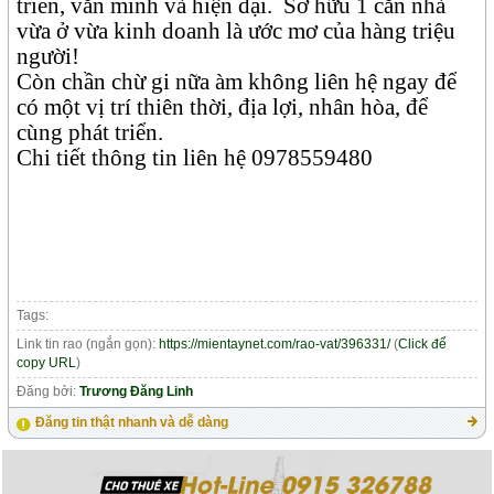
triển, văn minh và hiện đại.
Sở hữu 1 căn nhà
vừa ở vừa kinh doanh là ước mơ của hàng triệu
người!
Còn chần chừ gi nữa àm không liên hệ ngay để
có một vị trí thiên thời, địa lợi, nhân hòa, để
cùng phát triển.
Chi tiết thông tin liên hệ 0978559480
Tags:
Link tin rao (ngắn gọn):
https://mientaynet.com/rao-vat/396331/
(
Click để
copy URL
)
Đăng bởi:
Trương Đăng Linh
Đăng tin thật nhanh và dễ dàng