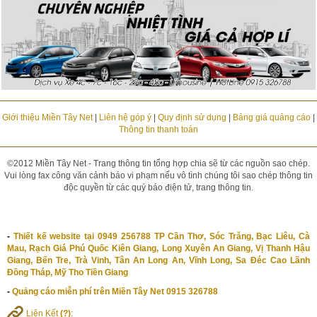
Giới thiệu Miền Tây Net
|
Liên hệ góp ý
|
Quy định sử dụng
|
Bảng giá quảng cáo
|
Thông tin thanh toán
©2012 Miền Tây Net - Trang thông tin tổng hợp chia sẽ từ các nguồn sao chép.
Vui lòng fax công văn cảnh báo vi phạm nếu vô tình chúng tôi sao chép thông tin
độc quyền từ các quý báo điện tử, trang thông tin.
-
Thiết kế website tại 0949 256788 TP Cần Thơ, Sóc Trăng, Bạc Liêu, Cà
Mau, Rạch Giá Phú Quốc Kiên Giang, Long Xuyên An Giang, Vị Thanh Hậu
Giang, Bến Tre, Trà Vinh, Tân An Long An, Vĩnh Long, Sa Đéc Cao Lãnh
Đồng Tháp, Mỹ Tho Tiền Giang
-
Quảng cáo miễn phí trên Miền Tây Net 0915 326788
Liên Kết
(?)
: