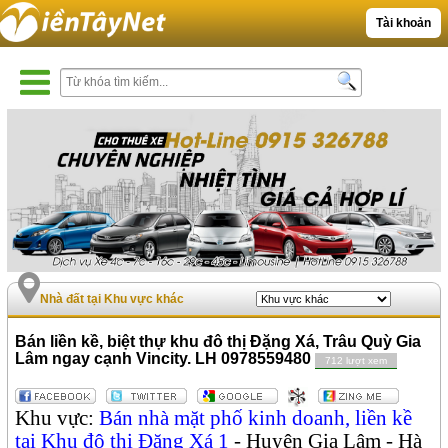
Tài khoản
Nhà đất tại Khu vực khác
Bán liền kề, biệt thự khu đô thị Đặng Xá, Trâu Quỳ Gia
Lâm ngay cạnh Vincity. LH 0978559480
712 lượt xem
Khu vực:
Bán nhà mặt phố kinh doanh, liền kề
tại Khu đô thị Đặng Xá 1
- Huyện Gia Lâm - Hà