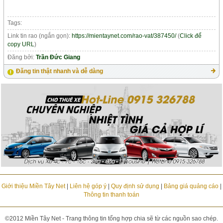
Tags:
Link tin rao (ngắn gọn):
https://mientaynet.com/rao-vat/387450/
(
Click để
copy URL
)
Đăng bởi:
Trần Đức Giang
Đăng tin thật nhanh và dễ dàng
Giới thiệu Miền Tây Net
|
Liên hệ góp ý
|
Quy định sử dụng
|
Bảng giá quảng cáo
|
Thông tin thanh toán
©2012 Miền Tây Net - Trang thông tin tổng hợp chia sẽ từ các nguồn sao chép.