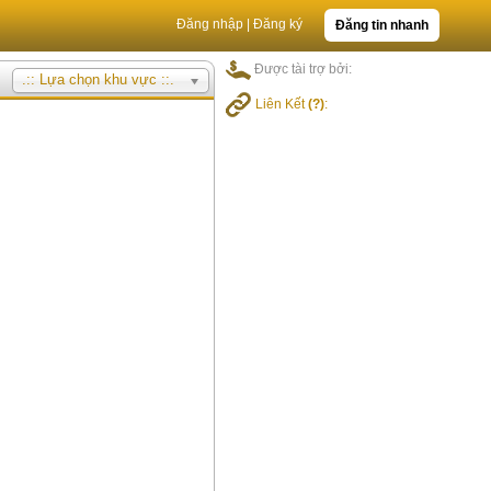
Đăng nhập
|
Đăng ký
Đăng tin nhanh
Được tài trợ bởi:
.:: Lựa chọn khu vực ::.
Liên Kết
(?)
: