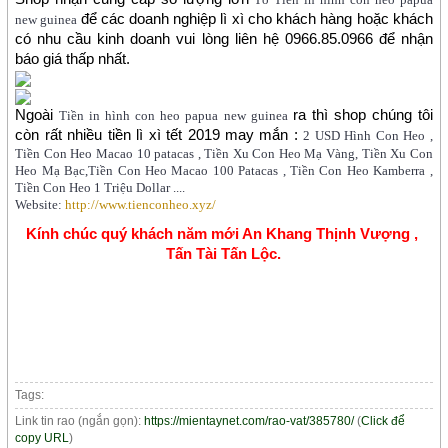
để các doanh nghiệp lì xì cho khách hàng hoặc khách 
new guinea
có nhu cầu kinh doanh vui lòng liên hệ 0966.85.0966 để nhận 
báo giá thấp nhất.
Ngoài 
ra thì shop chúng tôi 
Tiền in hình con heo papua new guinea
còn rất nhiều tiền lì xì tết 2019 may mắn :
2 USD Hình Con Heo ,
Tiền Con Heo Macao 10 patacas , Tiền Xu Con Heo Mạ Vàng, Tiền Xu Con
Heo Mạ Bạc,Tiền Con Heo Macao 100 Patacas , Tiền Con Heo Kamberra ,
Tiền Con Heo 1 Triệu Dollar ....
Website:
http://www.tienconheo.xyz/
Kính chúc quý khách năm mới An Khang Thịnh Vượng , 
Tấn Tài Tấn Lộc.
Tags:
Link tin rao (ngắn gọn):
https://mientaynet.com/rao-vat/385780/
(
Click để
copy URL
)