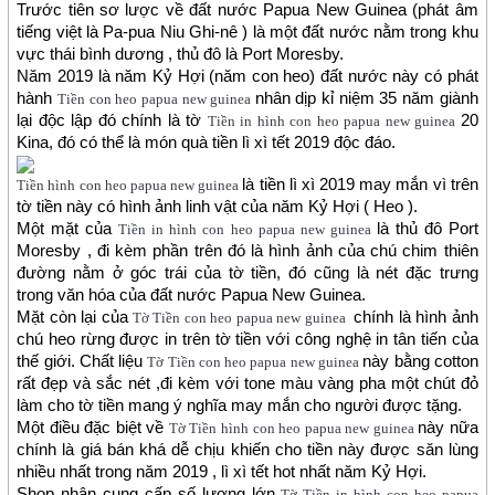
Trước tiên sơ lược về đất nước Papua New Guinea (phát âm 
tiếng việt là Pa-pua Niu Ghi-nê ) là một đất nước nằm trong khu 
vực thái bình dương , thủ đô là Port Moresby.
Năm 2019 là năm Kỷ Hợi (năm con heo) đất nước này có phát 
hành 
nhân dịp kỉ niệm 35 năm giành 
Tiền con heo papua new guinea
lại độc lập đó chính là tờ 
20 
Tiền in hình con heo papua new guinea
Kina, đó có thể là món quà tiền lì xì tết 2019 độc đáo.
là tiền lì xì 2019 may mắn vì trên 
Tiền hình con heo papua new guinea
tờ tiền này có hình ảnh linh vật của năm Kỷ Hợi ( Heo ).
Một mặt của 
là thủ đô Port 
Tiền in hình con heo papua new guinea
Moresby , đi kèm phần trên đó là hình ảnh của chú chim thiên 
đường nằm ở góc trái của tờ tiền, đó cũng là nét đặc trưng 
trong văn hóa của đất nước Papua New Guinea.
Mặt còn lại của 
 chính là hình ảnh 
Tờ Tiền con heo papua new guinea
chú heo rừng được in trên tờ tiền với công nghệ in tân tiến của 
thế giới. Chất liệu 
này bằng cotton 
Tờ Tiền con heo papua new guinea
rất đẹp và sắc nét ,đi kèm với tone màu vàng pha một chút đỏ 
làm cho tờ tiền mang ý nghĩa may mắn cho người được tặng.
Một điều đặc biệt về 
này nữa 
Tờ Tiền hình con heo papua new guinea
chính là giá bán khá dễ chịu khiến cho tiền này được săn lùng 
nhiều nhất trong năm 2019 , lì xì tết hot nhất năm Kỷ Hợi.
Shop nhận cung cấp số lượng lớn 
Tờ Tiền in hình con heo papua