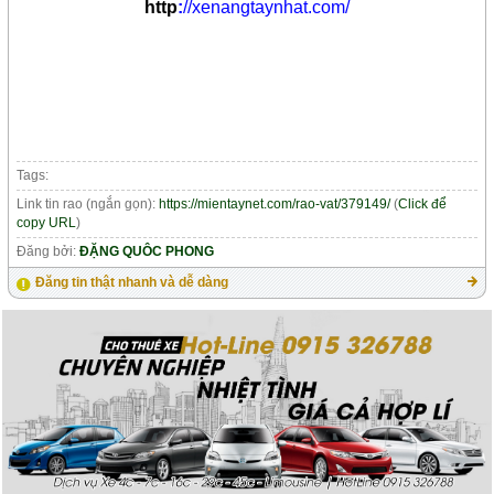
http
:
//xenangtaynhat.com/
Tags:
Link tin rao (ngắn gọn):
https://mientaynet.com/rao-vat/379149/
(
Click để
copy URL
)
Đăng bởi:
ĐẶNG QUÔC PHONG
Đăng tin thật nhanh và dễ dàng