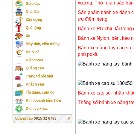
xưởng. Thời gian bảo hàn
Giáo dục
Nhà đất
Sản phẩm bánh xe dành cho
ưu điểm riêng.
Xây dựng
Quà tặng
Bánh xe PU chịu tải trọng
Xe
Bánh xe Nylon, bền, kéo n
Máy tính, viễn thông
Bánh xe nâng tay cao su 
Mẹ & bé
phủ poxit..
Điện thoại
Quảng cáo
Trang trí nội thất
Khách sạn
Tín dụng, cầm đồ
Bánh xe cao su- nhập khẩ
Kinh doanh tổng hợp
Thông số bánh xe nâng ta
Dịch vụ khác
Quảng cáo
0915 32 6788