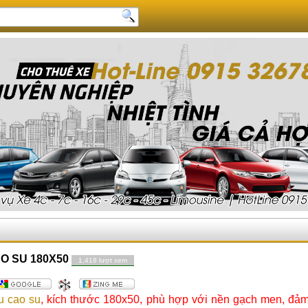
O SU 180X50
1,418 lượt xem
u cao su
, kích thước 180x50, phù hợp với nền gạch men, đả