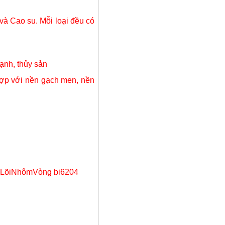
và Cao su. Mỗi loại đều có
ạnh, thủy sản
hợp với nền gạch men, nền
 suLõiNhômVòng bi6204