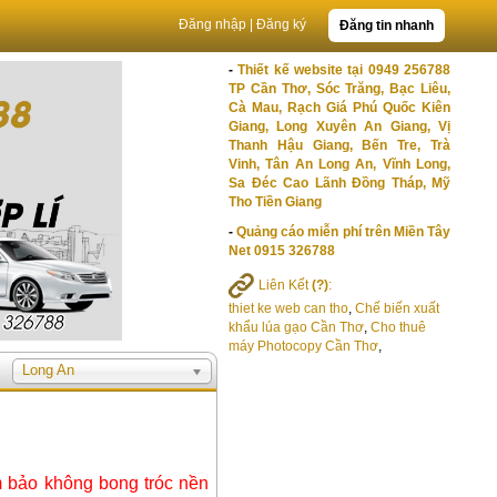
Đăng nhập
|
Đăng ký
Đăng tin nhanh
-
Thiết kế website tại 0949 256788
TP Cần Thơ, Sóc Trăng, Bạc Liêu,
Cà Mau, Rạch Giá Phú Quốc Kiên
Giang, Long Xuyên An Giang, Vị
Thanh Hậu Giang, Bến Tre, Trà
Vinh, Tân An Long An, Vĩnh Long,
Sa Đéc Cao Lãnh Đồng Tháp, Mỹ
Tho Tiền Giang
-
Quảng cáo miễn phí trên Miền Tây
Net 0915 326788
Liên Kết
(?)
:
thiet ke web can tho
,
Chế biến xuất
khẩu lúa gạo Cần Thơ
,
Cho thuê
máy Photocopy Cần Thơ
,
Long An
m bảo không bong tróc nền