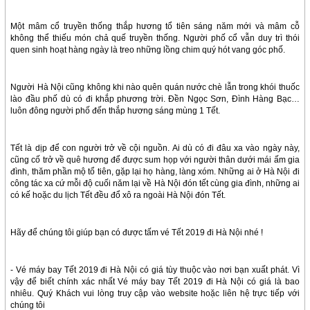
Một mâm cổ truyền thống thắp hương tổ tiên sáng năm mới và mâm cỗ
không thể thiếu món chả quế truyền thống. Người phố cổ vẫn duy trì thói
quen sinh hoạt hàng ngày là treo những lồng chim quý hót vang góc phố.
Người Hà Nội cũng không khi nào quên quán nước chè lẫn trong khói thuốc
lào đầu phố dù có đi khắp phương trời. Đền Ngọc Sơn, Đình Hàng Bạc…
luôn đông người phố đến thắp hương sáng mùng 1 Tết.
Tết là dịp để con người trở về cội nguồn. Ai dù có đi đâu xa vào ngày này,
cũng cố trở về quê hương để được sum họp với người thân dưới mái ấm gia
đình, thăm phần mộ tổ tiên, gặp lại họ hàng, làng xóm. Những ai ở Hà Nội đi
công tác xa cứ mỗi độ cuối năm lại về Hà Nội đón tết cùng gia đình, những ai
có kế hoặc du lịch Tết đều đổ xô ra ngoài Hà Nội đón Tết.
Hãy để chúng tôi giúp bạn có được tấm vé Tết 2019 đi Hà Nội nhé !
- Vé máy bay Tết 2019 đi Hà Nội có giá tùy thuộc vào nơi bạn xuất phát. Vì
vậy để biết chính xác nhất Vé máy bay Tết 2019 đi Hà Nội có giá là bao
nhiêu. Quý Khách vui lòng truy cập vào website hoặc liên hệ trực tiếp với
chúng tôi