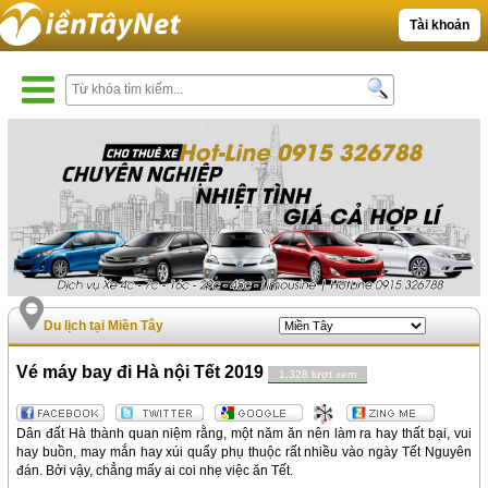
Tài khoản
Du lịch tại Miền Tây
Vé máy bay đi Hà nội Tết 2019
1,328 lượt xem
Dân đất Hà thành quan niệm rằng, một năm ăn nên làm ra hay thất bại, vui
hay buồn, may mắn hay xúi quẩy phụ thuộc rất nhiều vào ngày Tết Nguyên
đán. Bởi vậy, chẳng mấy ai coi nhẹ việc ăn Tết.