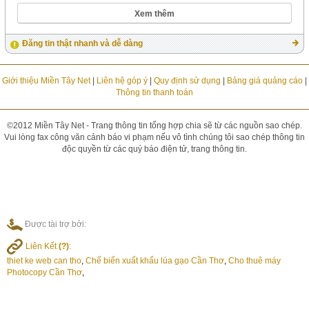
Xem thêm
Đăng tin thật nhanh và dễ dàng
Giới thiệu Miền Tây Net
|
Liên hệ góp ý
|
Quy định sử dụng
|
Bảng giá quảng cáo
|
Thông tin thanh toán
©2012 Miền Tây Net - Trang thông tin tổng hợp chia sẽ từ các nguồn sao chép.
Vui lòng fax công văn cảnh báo vi phạm nếu vô tình chúng tôi sao chép thông tin
độc quyền từ các quý báo điện tử, trang thông tin.
Được tài trợ bởi:
Liên Kết
(?)
:
thiet ke web can tho
,
Chế biến xuất khẩu lúa gạo Cần Thơ
,
Cho thuê máy
Photocopy Cần Thơ
,