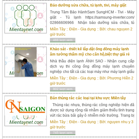
Bảo dưỡng sửa chữa, tủ lạnh, tivi, máy giặt
Trung Tâm Bảo HànhSam SungHCM - Tivi - Máy
giặt - Tủ lạnh‎ https://samsung-inverter.com/
02866606966 Nhận bảo dưỡng sửa chữa, tủ
lạnh, tivi, máy giặt và xử lý các hiện tượng bất
Miền Tây
::
Điện - Gia dụng
:: Bởi:
chau nguyen
2
thường 67 Trần Hưng Đạo, Q.1, TP.HCM 79 Lý
giờ trước
Thường Kiệt, Q.Tân Bình, TP.HCM 363 Nguyễn
466 lượt xem
Thượng Hiền, Q.10, TP.H...
Khảo sát - thiết kế lắp đặt ống đồng máy lạnh
âm tường thẩm mỹ cho căn hộ,biệt thự giá rẻ
Nhà thầu điện lạnh ÁNH SAO - Nhận cung cấp
dịch vụ thi công ống đồng máy lạnh chuyên
nghiệp cho tất cả các loại máy như máy lạnh giấu
trần,máy lạnh âm trần,máy lạnh tủ đứng,hệ thống
Miền Tây
::
Điện - Gia dụng
:: Bởi:
Phương Hiền
2
Multi giá cạnh tranh - thẩm mỹ nhất Ch&ua...
giờ trước
902 lượt xem
Bán thùng rác các loại tại khu vực Miền tây
Thùng rác nhựa, thùng rác công nghiệp hiện đã
được sử dụng rộng rãi nhằm giảm thiểu tình trạng
vứt rác bừa bãi gây ô nhiễm môi trường. Trang bị
hệ thống thu gom rác thải là 1 trong các vấn đề
Miền Tây
::
Điện - Gia dụng
:: Bởi:
nguyen nhu y
3
đư...
giờ trước
745 lượt xem