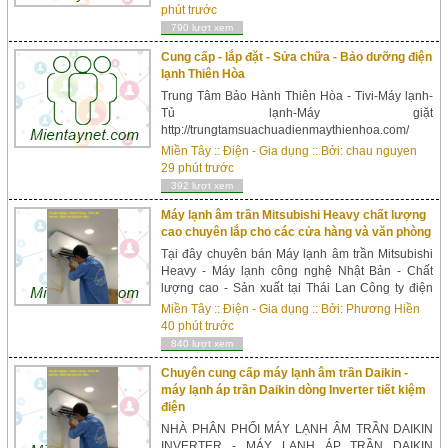
mitapro.net là nhà cung cấp máy chấm công
phút trước
gi&aa...
790 lượt xem
Cung cấp - lắp đặt - Sửa chữa - Bảo dưỡng điện
lạnh Thiên Hòa
Trung Tâm Bảo Hành Thiên Hòa - Tivi-Máy lạnh-
Tủ lạnh-Máy giặt‎
http://trungtamsuachuadienmaythienhoa.com/
02866 8686 63 Cung cấp - lắp đặt - Sửa chữa
Miền Tây
::
Điện - Gia dụng
:: Bởi:
chau nguyen
- Bảo dưỡng điện lạnh. Thợ chuyên nghiệp, sửa
29 phút trước
chữa triệt để. Linh kiện thay thế chĩnh hãng, Phục
392 lượt xem
vụ quý khách nhanh 24/7 cả ngày lễ và chủ nhật.
...
Máy lạnh âm trần Mitsubishi Heavy chất lượng
cao chuyên lắp cho các cửa hàng và văn phòng
Tại đây chuyên bán Máy lạnh âm trần Mitsubishi
Heavy - Máy lạnh công nghệ Nhật Bản - Chất
lượng cao - Sản xuất tại Thái Lan Công ty điện
lạnh ÁNH SAO chuyên nhận phân phối - thi công
Miền Tây
::
Điện - Gia dụng
:: Bởi:
Phương Hiền
lắp đặt máy lạnh âm trần ...
40 phút trước
840 lượt xem
Chuyên cung cấp máy lạnh âm trần Daikin -
máy lạnh áp trần Daikin dòng Inverter tiết kiệm
điện
NHÀ PHÂN PHỐI MÁY LẠNH ÂM TRẦN DAIKIN
INVERTER - MÁY LẠNH ÁP TRẦN DAIKIN