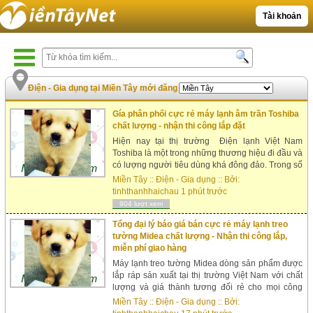
Tài khoản
Điện - Gia dụng tại Miền Tây mới đăng
|
Xem nhiều nhất
Gía phân phối cực rẻ máy lạnh âm trần Toshiba
chất lượng - nhận thi công lắp đặt
Hiện nay tại thị trường Điện lạnh Việt Nam
Toshiba là một trong những thương hiệu đi đầu và
có lượng người tiêu dùng khá đông đảo. Trong số
các sản phẩm bán chạy hàng của Toshiba thì máy
Miền Tây
::
Điện - Gia dụng
:: Bởi:
lạnh là một trong những mặt h&agr...
tinhthanhhaichau
1 phút trước
904 lượt xem
Tổng đại lý báo giá bán cực rẻ máy lạnh treo
tường Midea chất lượng - Nhận thi công lắp,
miễn phí giao hàng
Máy lạnh treo tường Midea dòng sản phẩm được
lắp ráp sản xuất tại thị trường Việt Nam với chất
lượng và giá thành tương đối rẻ cho mọi công
trình. Cùng xem qua một số ưu điểm của sản
Miền Tây
::
Điện - Gia dụng
:: Bởi:
phẩm này nhé Với sự phổ biến của m&igr...