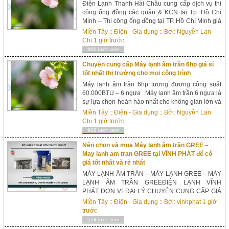
Điện Lạnh Thanh Hải Châu cung cấp dịch vụ thi
công ống đồng các quận & KCN tại Tp. Hồ Chí
Minh – Thi công ống đồng tại TP. Hồ Chí Minh giá
tốt và bảo hành trong suốt 12 tháng. Hồ Chí
Miền Tây
::
Điện - Gia dụng
:: Bởi:
Nguyễn Lan
Min...
Chi
1 giờ trước
800 lượt xem
Chuyên cung cấp Máy lạnh âm trần 6hp giá sỉ
tốt nhất thị trường cho mọi công trình
Máy lạnh âm trần 6hp tương đương công suất
60.000BTU – 6 ngựa . Máy lạnh âm trần 6 ngựa là
sự lựa chọn hoàn hảo nhất cho không gian lớn và
đông người như sảnh khách sạn, trung tâm
Miền Tây
::
Điện - Gia dụng
:: Bởi:
Nguyễn Lan
thương mại,nhà xưởng, xí nghiệp.... V...
Chi
1 giờ trước
908 lượt xem
Nên chọn và mua Máy lạnh âm trần GREE –
May lanh am tran GREE tại VĨNH PHÁT để có
giá tốt nhất và rẻ nhất
MÁY LẠNH ÂM TRẦN – MÁY LẠNH GREE – MÁY
LẠNH ÂM TRẦN GREEĐIỆN LẠNH VĨNH
PHÁT ĐƠN VỊ ĐẠI LÝ CHUYÊN CUNG CẤP GIÁ
LẺ = GIÁ SỈ CHO MÁY LẠNH ÂM TRẦN
Miền Tây
::
Điện - Gia dụng
:: Bởi:
vinhphat
1 giờ
GREE THƯƠNG HIỆU CHẤT LƯỢNG GIÁ CỰC
trước
RẺ - H&...
574 lượt xem