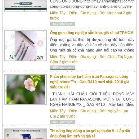
CÔNG ỐNG ĐỒNG [http://maylanhvinhphat.com/thi-
cong-lap-dat-ong-dong-may-lanh-gia-re-chuyen-
nghiep/] cần phải chọn loại ống đồng đạt tiêu
Miền Tây
::
Điện - Gia dụng
:: Bởi:
vinhphat
2 giờ
chuẩn, chất lượng và bền. ỐNG ĐỒNG tại VĨNH
trước
PHÁT thường dùng cho lắp đặt làỐNG ĐỒNG
611 lượt xem
THÁ...
Ống gen công nghiệp sẵn kho, giá rẻ tại TP.HCM
Ống ruột gà là thiết bị được dùng để luồn dây
điện, chống va đập và bảo vệ cho dây cáp điện.
Ống ruột gà có khả năng đàn hổi cao và không
cần phải sử dụng dụng cụ bẻ ống. Độ dài mỗi
Miền Tây
::
Điện - Gia dụng
:: Bởi:
Châu Thị Ngọc
cuộn ống ruột gà có thể lên ...
Gấm
2 giờ trước
896 lượt xem
Phân phối máy lạnh âm trần Panasonic công
nghệ nanoe™x - Gas R410 mới nhất 2018 giá
siêu ưu đãi
THANH HẢI CHÂU GIỚI THIỆU DÒNG MÁY
LẠNH ÂM TRẦN PANASONIC MỚI NHẤT CÔNG
NGHỆ NANOE™X _ GAS R410 Máy lạnh (điều
hòa) âm trần Panasonic Công nghệ Nanoe™X
Miền Tây
::
Điện - Gia dụng
:: Bởi:
Nguyễn Lan
- Gas R410 mới chào thị trường cuối năm 2018,...
Chi
2 giờ trước
627 lượt xem
Thi công ống đồng trọn gói tại quận 9 - Lắp đặt
ống đồng âm tường giá rẻ