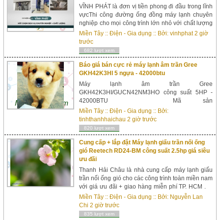
VĨNH PHÁT là đơn vị tiền phong đi đầu trong lĩnh
vựcThi công đường ống đồng máy lạnh chuyên
nghiệp cho mọi công trình lớn nhỏ với chất lượng
ổn định được khẳng định qua nhiều năm.THI
Miền Tây
::
Điện - Gia dụng
:: Bởi:
vinhphat
2 giờ
CÔNG ỐNG ĐỒNG ÂM TƯỜNG là đi âm đườn...
trước
682 lượt xem
Báo giá bán cực rẻ máy lạnh âm trần Gree
GKH42K3HI 5 ngựa - 42000btu
Máy lạnh âm trần Gree
GKH42K3HI/GUCN42NM3HO công suất 5HP -
42000BTU Mã sản
phẩm: GKH42K3HI/GUCN42NM3HO
Miền Tây
::
Điện - Gia dụng
:: Bởi:
Giá: 32,350,000 đ (Đã bao gồm VAT) Hãng sản
tinhthanhhaichau
2 giờ trước
xuất: Máy lạnh Gree Công suất: 5 ngựa | 5.0 hp
820 lượt xem
Bảo hành: 3 n...
Cung cấp + lắp đặt Máy lạnh giấu trần nối ống
gió Reetech RD24-BM công suất 2.5hp giá siêu
ưu đãi
Thanh Hải Châu là nhà cung cấp máy lạnh giấu
trần nối ống gió cho các công trình toàn miền nam
với giá ưu đãi + giao hàng miễn phí TP. HCM .
Máy lạnh giấu trần nối ống gió REETECH&nbs...
Miền Tây
::
Điện - Gia dụng
:: Bởi:
Nguyễn Lan
Chi
2 giờ trước
835 lượt xem