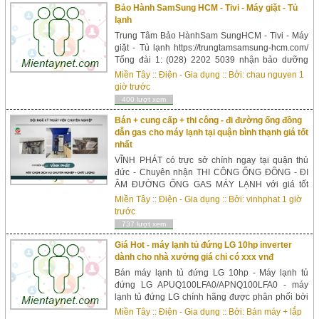
Bảo Hành SamSung HCM - Tivi - Máy giặt - Tủ
lạnh‎
Trung Tâm Bảo HànhSam SungHCM - Tivi - Máy
giặt - Tủ lạnh‎ https://trungtamsamsung-hcm.com/
Tổng đài 1: (028) 2202 5039 nhận bảo dưỡng
sửa chữa, tủ lạnh, tivi, máy giặt và xử lý các hiện
Miền Tây
::
Điện - Gia dụng
:: Bởi:
chau nguyen
1
tượng bất thường. của sản phẩm tại nhà. Nhanh
giờ trước
chóng và chính xác, uy tín và chất lượng. ...
400 lượt xem
Bán + cung cấp + thi công - đi đường ống đồng
dẫn gas cho máy lạnh tại quận bình thạnh giá tốt
nhất
VĨNH PHÁT có trực sở chính ngay tại quận thủ
đức - Chuyên nhận THI CÔNG ỐNG ĐỒNG - ĐI
ÂM ĐƯỜNG ỐNG GAS MÁY LẠNH với giá tốt
nhất - báo giá như thế nào - thi công đúng như
Miền Tây
::
Điện - Gia dụng
:: Bởi:
vinhphat
1 giờ
thế. Dịch vụ THI CÔNG ỐNG ĐỒNG ...
trước
737 lượt xem
Giá Hot - máy lạnh tủ đứng LG 10hp inverter
dành cho nhà xưởng giá chỉ có xxx vnđ
Bán máy lạnh tủ đứng LG 10hp - Máy lạnh tủ
đứng LG APUQ100LFA0/APNQ100LFA0 - máy
lạnh tủ đứng LG chính hãng được phân phối bởi
điện lạnh Hải Long Vân.Thông tin về máy lạnh tủ
Miền Tây
::
Điện - Gia dụng
:: Bởi:
Bán máy + lắp