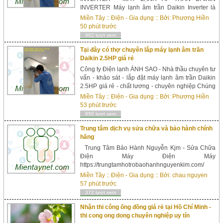
INVERTER Máy lạnh âm trần Daikin Inverter là
dòng máy lạnh Cassette với thân máy được gắn
Miền Tây
::
Điện - Gia dụng
:: Bởi:
Phương Hiền
giấu trần mặt nạ vuông thổi gió 360 độ (đa hướng
50 phút trước
th...
962 lượt xem
Tại đây có thợ chuyên lắp máy lạnh âm trần
Daikin 2.5HP giá rẻ
Công ty Điện lạnh ÁNH SAO - Nhà thầu chuyên tư
vấn - khảo sát - lắp đặt máy lạnh âm trần Daikin
2.5HP giá rẻ - chất lương - chuyên nghiệp Chúng
tôi chuyên cung cấp sản phẩm trực tiếp từ hãng
Miền Tây
::
Điện - Gia dụng
:: Bởi:
Phương Hiền
với giá tốt nhất - C&...
53 phút trước
850 lượt xem
Trung tâm dịch vụ sửa chữa và bảo hành chính
hãng
Trung Tâm Bảo Hành Nguyễn Kjm - Sửa Chữa
Điện Máy Điện Máy
https://trungtamhotrobaohanhnguyenkim.com/
02862770579 - 0948737175 Trung tâm dịch
Miền Tây
::
Điện - Gia dụng
:: Bởi:
chau nguyen
vụ sửa chữa và bảo hành linh phụ kiện và kỹ
57 phút trước
thuật chính hãng. Chuyên Sửa Chữa: Tivi–Tủ
372 lượt xem
Lạnh – Máy Giặt – Máy Lạnh – Lò Vi Sóng – Máy
Nước Nóng – Tạ...
Nhận thi công ống đồng giá rẻ tại Hồ Chí Minh -
thi cong ong dong chuyên nghiệp uy tín