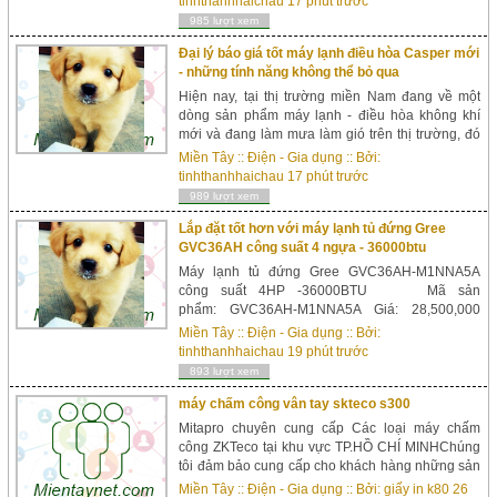
tinhthanhhaichau
17 phút trước
985 lượt xem
Đại lý báo giá tốt máy lạnh điều hòa Casper mới
- những tính năng không thể bỏ qua
Hiện nay, tại thị trường miền Nam đang về một
dòng sản phẩm máy lạnh - điều hòa không khí
mới và đang làm mưa làm gió trên thị trường, đó
là điều hòa máy lạnh Casper. Đối với nhiều
Miền Tây
::
Điện - Gia dụng
:: Bởi:
người tiêu dùn...
tinhthanhhaichau
17 phút trước
989 lượt xem
Lắp đặt tốt hơn với máy lạnh tủ đứng Gree
GVC36AH công suất 4 ngựa - 36000btu
Máy lạnh tủ đứng Gree GVC36AH-M1NNA5A
công suất 4HP -36000BTU Mã sản
phẩm: GVC36AH-M1NNA5A Giá: 28,500,000
đ (Đã bao gồm VAT) Hãng sản xuất: Máy lạnh
Miền Tây
::
Điện - Gia dụng
:: Bởi:
Gree Bảo hành: 3 năm máy, 5 năm block Những
tinhthanhhaichau
19 phút trước
tín...
893 lượt xem
máy chấm công vân tay skteco s300
Mitapro chuyên cung cấp Các loại máy chấm
công ZKTeco tại khu vực TP.HỒ CHÍ MINHChúng
tôi đảm bảo cung cấp cho khách hàng những sản
phẩm chất lượng với giá thành tốt nhất.
Miền Tây
::
Điện - Gia dụng
:: Bởi:
giấy in k80
26