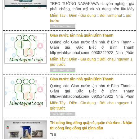
TREO TƯỜNG NAGAKAWA chuyên nghiệp, giá
phải chăng, thẩm mỹ và sử dụng bền lâu.Máy
lạnh treo tường Nagakawa NIS – C(A) 1815
Miền Tây
::
Điện - Gia dụng
:: Bởi:
vinhphat
1 giờ
Inverter – Công suất 2 ngựa – 2HP – 18...
trước
747 lượt xem
Giao nước tận nhà quận Bình Thạnh
Quảng cáo Giao nước tận nhà ở Bình Thạnh -
Giảm giá Đặc Biệt ở Bình Thạnh‎
http://vinhhaophat.com/ 0935242922 Nhà Phân
Phối nước Sỉ , Lẻ nước bình các thương hiệu cho
Miền Tây
::
Điện - Gia dụng
:: Bởi:
chau nguyen
1
Công Ty, Trường Học tại các quận. Chiết khấu
giờ trước
cao khi đặt Sỉ Số Lượng Lớn. Quận 1, quận 3, P...
440 lượt xem
Giao nước tận nhà quận Bình Thạnh
Quảng cáo Giao nước tận nhà ở Bình Thạnh -
Giảm giá Đặc Biệt ở Bình Thạnh‎
http://vinhhaophat.com/ 0935242922 Nhà Phân
Phối nước Sỉ , Lẻ nước bình các thương hiệu cho
Miền Tây
::
Điện - Gia dụng
:: Bởi:
chau nguyen
1
Công Ty, Trường Học tại các quận. Chiết khấu
giờ trước
cao khi đặt Sỉ Số Lượng Lớn. Quận 1, quận 3, P...
474 lượt xem
Thi công ống đồng quận 9, quận thủ đức - Nhận
thi công ống đồng giá bình dân
THI