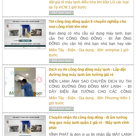
đứng LG 10hp inverter:Máy lạnh tủ đứng LG...
đặt giá rẻ máy lạnh điều hòa âm trần LG các loại
tại Tp.HCM
1 giờ trước
457 lượt xem
Thi công ống đồng quận 9 chuyên nghiệp cho
mọi công trình lớn nhỏ
Bạn đang có nhu cầu sử dụng máy lạnh, bạn
cần THI CÔNG ỐNG ĐỒNG - ĐI ÂM ỐNG
ĐỒNG cho căn hộ nhà bạn nhà bạn hay văn
phòng nơi làm việc? Bạn đang muốn tìm nhà thầu
Miền Tây
::
Điện - Gia dụng
:: Bởi:
vinhphat
1 giờ
chuyên LẮP ĐẶT + THI CÔNG ỐNG ĐỒNG - ...
trước
641 lượt xem
Dịch vụ thi công ống đồng máy lạnh - Lắp đặt
đường ống máy lạnh âm tường giá rẻ
ĐIỆN LẠNH ÁNH SAO CHUYÊN DỊCH VỤ THI
CÔNG ĐƯỜNG ỐNG ĐỒNG MÁY LẠNH - ĐI
DÂY ĐIỆN ÂM TƯỜNG CHO CÁC CÔNG
TRÌNH CĂN HỘ,BIỆT THỰ,NHÀ PHỐ,CỬA
Miền Tây
::
Điện - Gia dụng
:: Bởi:
Phương Hiền
1
HÀNG,KHÁCH SẠN,BỆNH VIỆN,TRƯỜNG
giờ trước
HỌC,KHU CHUNG CƯ,.. DỊCH VỤ ...
905 lượt xem
Chuyên nhận thi công ống đồng - đi âm tường
ống gas máy lạnh quận 2 giá rẻ - Máy lạnh vĩnh
phát
VĨNH PHÁT là đơn vị uy tín nhận lắp MÁY LẠNH