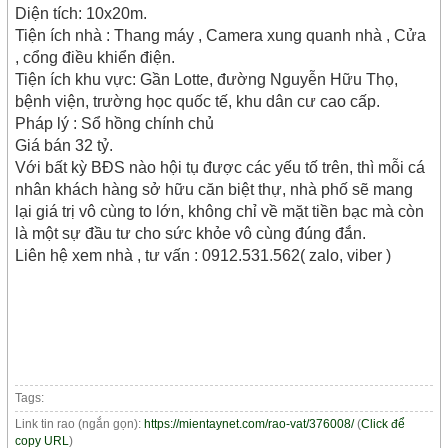
Diện tích: 10x20m.
Tiện ích nhà : Thang máy , Camera xung quanh nhà , Cửa
, cổng điều khiển điện.
Tiện ích khu vực: Gần Lotte, đường Nguyễn Hữu Thọ,
bệnh viện, trường học quốc tế, khu dân cư cao cấp.
Pháp lý : Sổ hồng chính chủ
Giá bán 32 tỷ.
Với bất kỳ BĐS nào hội tụ được các yếu tố trên, thì mỗi cá
nhân khách hàng sở hữu căn biệt thự, nhà phố sẽ mang
lại giá trị vô cùng to lớn, không chỉ về mặt tiền bạc mà còn
là một sự đầu tư cho sức khỏe vô cùng đúng đắn.
Liên hệ xem nhà , tư vấn : 0912.531.562( zalo, viber )
Tags:
Link tin rao (ngắn gọn):
https://mientaynet.com/rao-vat/376008/
(
Click để
copy URL
)