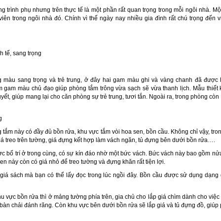
g trình phụ nhưng trên thực tế là một phần rất quan trọng trong mỗi ngôi nhà. Mộ
iên trong ngôi nhà đó. Chính vì thế ngày nay nhiều gia đình rất chú trọng đến vi
h tế, sang trọng
g
g màu sang trọng và trẻ trung, ở đây hai gam màu ghi và vàng chanh đã được 
 gam màu chủ đạo giúp phòng tắm trông vừa sạch sẽ vừa thanh lịch. Mẫu thiế
t, giúp mang lại cho căn phòng sự trẻ trung, tươi tắn. Ngoài ra, trong phòng cò
g
 tắm này có đầy đủ bồn rửa, khu vực tắm vòi hoa sen, bồn cầu. Không chỉ vậy, tr
giá treo trên tường, giá đựng kết hợp làm vách ngăn, tủ đựng bên dưới bồn rửa….
 bố trí ở trong cùng, có sự kín đáo nhờ một bức vách. Bức vách này bao gồm nửa
n này còn có giá nhỏ để treo tường và đựng khăn rất tiện lợi.
giá sách mà bạn có thể lấy đọc trong lúc ngồi đây. Bồn cầu được sử dụng dạng g
u vực bồn rửa thì ở mảng tường phía trên, gia chủ cho lắp giá chìm dành cho vi
bàn chải đánh răng. Còn khu vực bên dưới bồn rửa sẽ lắp giá và tủ đựng đồ, giú