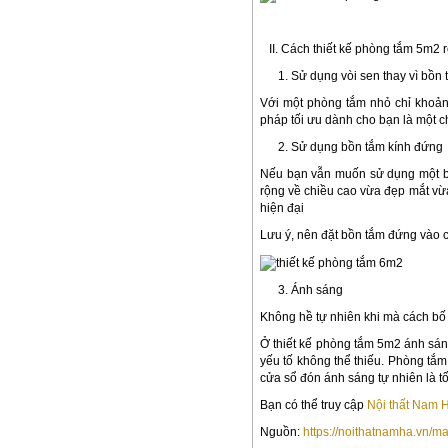
Mẫu thiết kế
II. Cách thiết kế phòng tắm 5m2 
1. Sử dụng vòi sen thay vì bồn 
Với một phòng tắm nhỏ chỉ khoảng
pháp tối ưu dành cho bạn là một c
2. Sử dụng bồn tắm kính đứng
Nếu bạn vẫn muốn sử dụng một bồn
rộng về chiều cao vừa đẹp mắt vừ
hiện đại
Lưu ý, nên đặt bồn tắm đứng vào cá
3. Ánh sáng
Không hề tự nhiên khi mà cách bố t
Ở thiết kế phòng tắm 5m2 ánh sán
yếu tố không thể thiếu. Phòng tắm
cửa sổ đón ánh sáng tự nhiên là tố
Bạn có thể truy cập
Nội thất Nam 
Nguồn:
https://noithatnamha.vn/