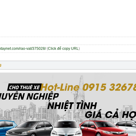
entaynet.com/rao-vat/375028/
(
Click để copy URL
)
g