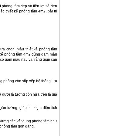
t phòng tắm đẹp và tiện lợi sẽ đen
ệc thiết kế phòng tắm 4m2, bài trí
lựa chọn. Mẫu thiết kế phòng tắm
t kế phòng tắm 4m2 dùng gam màu
n có gam màu nâu và trắng giúp căn
ong phòng còn sắp xếp hệ thống lưu
 dưới là tường còn nửa trên là giá
ắn tường, giúp tiết kiệm diện tích
ệc đựng các vật dụng phòng tắm như
p phòng tắm gọn gàng.