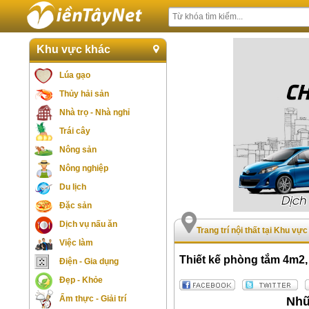
Khu vực khác
Lúa gạo
Thủy hải sản
Nhà trọ - Nhà nghỉ
Trái cây
Nông sản
Nông nghiệp
Du lịch
Đặc sản
Dịch vụ nấu ăn
Trang trí nội thất tại Khu vự
Việc làm
Thiết kế phòng tắm 4m2
Điện - Gia dụng
Đẹp - Khỏe
Ẩm thực - Giải trí
Nhữ