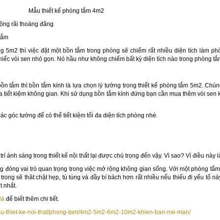
 phòng tắm 4m2
rộng rãi thoáng đãng
tắm
 5m2 thì việc đặt một bồn tắm trong phòng sẽ chiếm rất nhiều diện tích làm p
hiếc vòi sen nhỏ gọn. Nó hầu như không chiếm bất kỳ diện tích nào trong phòng tắ
 tắm thì bồn tắm kính là lựa chọn lý tưởng trong thiết kế phòng tắm 5m2. Chú
a tiết kiệm không gian. Khi sử dụng bồn tắm kính đứng bạn cần mua thêm vòi sen
c góc tường để có thể tiết kiệm tối đa diện tích phòng nhé.
rí ánh sáng trong thiết kế nội thất lại được chú trọng đến vậy. Vì sao? Vì điều này
g đóng vai trò quan trọng trong việc mở rộng không gian sống. Với một phòng tắm
 trong sẽ thât chật hẹp, tù túng và đầy bí bách hơn rất nhiều nếu thiếu đi yếu tố 
t nhất.
Hà
để biết thêm chi tiết.
mau-thiet-ke-noi-that/phong-tam/4m2-5m2-6m2-10m2-khien-ban-me-man/