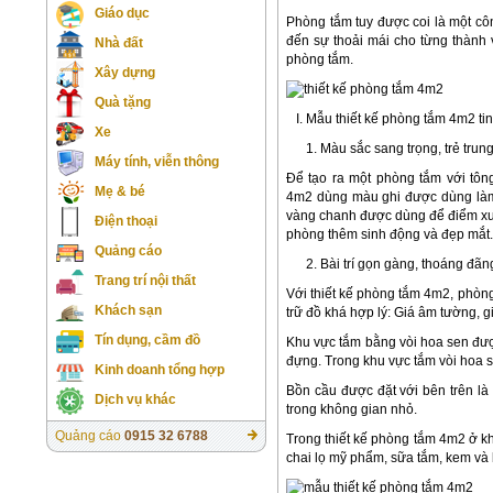
Giáo dục
Phòng tắm tuy được coi là một côn
đến sự thoải mái cho từng thành v
Nhà đất
phòng tắm.
Xây dựng
Quà tặng
I. Mẫu thiết kế phòng tắm 4m2 tin
Xe
1. Màu sắc sang trọng, trẻ trun
Máy tính, viễn thông
Để tạo ra một phòng tắm với tôn
Mẹ & bé
4m2 dùng màu ghi được dùng làm
vàng chanh được dùng để điểm xuyế
Điện thoại
phòng thêm sinh động và đẹp mắt.
Quảng cáo
2. Bài trí gọn gàng, thoáng đãn
Trang trí nội thất
Với thiết kế phòng tắm 4m2, phòng
Khách sạn
trữ đồ khá hợp lý: Giá âm tường, 
Tín dụng, cầm đồ
Khu vực tắm bằng vòi hoa sen được
đựng. Trong khu vực tắm vòi hoa se
Kinh doanh tổng hợp
Bồn cầu được đặt với bên trên là 
Dịch vụ khác
trong không gian nhỏ.
Quảng cáo
0915 32 6788
Trong thiết kế phòng tắm 4m2 ở kh
chai lọ mỹ phẩm, sữa tắm, kem và 