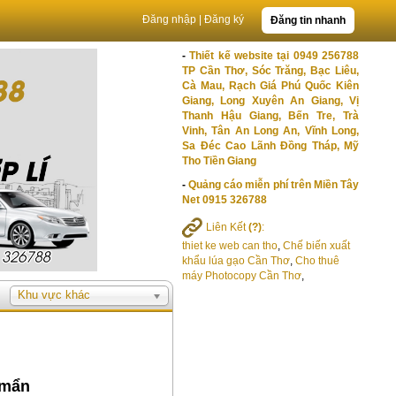
Đăng nhập
|
Đăng ký
Đăng tin nhanh
-
Thiết kế website tại 0949 256788
TP Cần Thơ, Sóc Trăng, Bạc Liêu,
Cà Mau, Rạch Giá Phú Quốc Kiên
Giang, Long Xuyên An Giang, Vị
Thanh Hậu Giang, Bến Tre, Trà
Vinh, Tân An Long An, Vĩnh Long,
Sa Đéc Cao Lãnh Đồng Tháp, Mỹ
Tho Tiền Giang
-
Quảng cáo miễn phí trên Miền Tây
Net 0915 326788
Liên Kết
(?)
:
thiet ke web can tho
,
Chế biến xuất
khẩu lúa gạo Cần Thơ
,
Cho thuê
máy Photocopy Cần Thơ
,
Khu vực khác
 mẩn