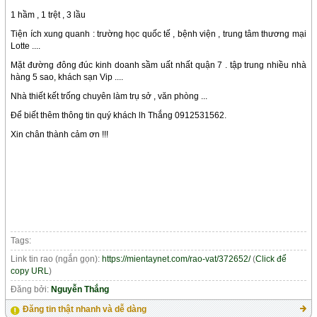
1 hầm , 1 trệt , 3 lầu
Tiện ích xung quanh : trường học quốc tế , bệnh viện , trung tâm thương mại
Lotte ....
Mặt đường đông đúc kinh doanh sầm uất nhất quận 7 . tập trung nhiều nhà
hàng 5 sao, khách sạn Vip ....
Nhà thiết kết trống chuyên làm trụ sở , văn phòng ...
Để biết thêm thông tin quý khách lh Thắng 0912531562.
Xin chân thành cảm ơn !!!
Tags:
Link tin rao (ngắn gọn):
https://mientaynet.com/rao-vat/372652/
(
Click để
copy URL
)
Đăng bởi:
Nguyễn Thắng
Đăng tin thật nhanh và dễ dàng