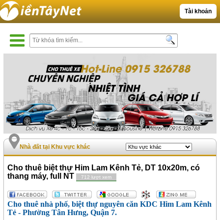
Tài khoản
Nhà đất tại Khu vực khác
Cho thuê biệt thự Him Lam Kênh Tẻ, DT 10x20m, có
thang máy, full NT
712 lượt xem
Cho thuê nhà phố, biệt thự nguyên căn KDC Him Lam Kênh
Tẻ - Phường Tân Hưng, Quận 7.