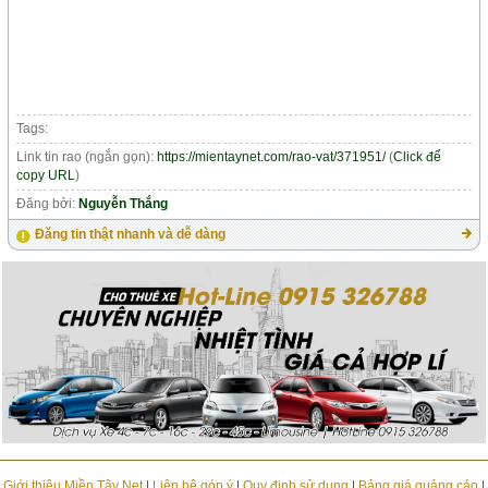
Tags:
Link tin rao (ngắn gọn):
https://mientaynet.com/rao-vat/371951/
(
Click để
copy URL
)
Đăng bởi:
Nguyễn Thắng
Đăng tin thật nhanh và dễ dàng
Giới thiệu Miền Tây Net
|
Liên hệ góp ý
|
Quy định sử dụng
|
Bảng giá quảng cáo
|