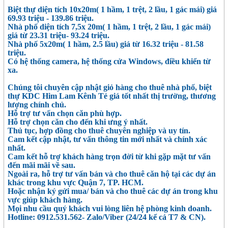
Biệt thự diện tích 10x20m( 1 hầm, 1 trệt, 2 lầu, 1 gác mái) giá
69.93 triệu - 139.86 triệu.
Nhà phố diện tích 7,5x 20m( 1 hầm, 1 trệt, 2 lầu, 1 gác mái)
giá từ 23.31 triệu- 93.24 triệu.
Nhà phố 5x20m( 1 hầm, 2.5 lầu) giá từ 16.32 triệu - 81.58
triệu.
Có hệ thống camera, hệ thống cửa Windows, điều khiển từ
xa.
Chúng tôi chuyên cập nhật giỏ hàng cho thuê nhà phố, biệt
thự KDC Him Lam Kênh Tẻ giá tốt nhất thị trường, thương
lượng chính chủ.
Hỗ trợ tư vấn chọn căn phù hợp.
Hỗ trợ chọn căn cho đến khi ưng ý nhất.
Thủ tục, hợp đồng cho thuê chuyên nghiệp và uy tín.
Cam kết cập nhật, tư vấn thông tin mới nhất và chính xác
nhất.
Cam kết hỗ trợ khách hàng trọn đời từ khi gặp mặt tư vấn
đến mãi mãi về sau.
Ngoài ra, hỗ trợ tư vấn bán và cho thuê căn hộ tại các dự án
khác trong khu vực Quận 7, TP. HCM.
Hoặc nhận ký gửi mua/ bán và cho thuê các dự án trong khu
vực giúp khách hàng.
Mọi nhu cầu quý khách vui lòng liên hệ phòng kinh doanh.
Hotline: 0912.531.562- Zalo/Viber (24/24 kể cả T7 & CN).