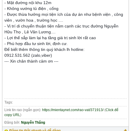
- Mặt đường nội khu 12m
- Không vướng tủ điện , cống
- Được thừa hưởng mọi tiện ích của dự án như bệnh viện , công
viên , vườn hoa , trường học ....
- Vị trí di chuyển thuận tiện nằm cạnh các trục đường Nguyễn
Hữu Thọ , Lê Văn Lương....
- Lợi thế sắp làm lại hạ tầng giá trị sinh lời rất cao
- Phù hợp đầu tư sinh lời, định cư.
Để biết thêm thông tin quý khách lh hotline:
0912.531.562 (zalo,viber)
--- Xin chân thành cảm ơn ---
Tags:
Link tin rao (ngắn gọn):
https://mientaynet.com/rao-vat/371913/
(
Click để
copy URL
)
Đăng bởi:
Nguyễn Thắng
Đăng tin thật nhanh và dễ dàng