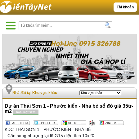
Tài khoản
Nhà đất tại Khu vực khác
Dự án Thái Sơn 1 - Phước kiển - Nhà bè sổ đỏ giá 35tr-
m2
646 lượt xem
KDC THÁI SƠN 1 - PHƯỚC KIỂN - NHÀ BÈ
- Cần sang nhượng lại lô G15 diện tích 10x20.