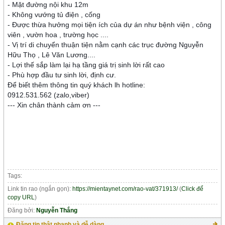
- Mặt đường nội khu 12m
- Không vướng tủ điện , cống
- Được thừa hưởng mọi tiện ích của dự án như bệnh viện , công
viên , vườn hoa , trường học ....
- Vị trí di chuyển thuận tiện nằm cạnh các trục đường Nguyễn
Hữu Thọ , Lê Văn Lương....
- Lợi thế sắp làm lại hạ tầng giá trị sinh lời rất cao
- Phù hợp đầu tư sinh lời, định cư.
Để biết thêm thông tin quý khách lh hotline:
0912.531.562 (zalo,viber)
--- Xin chân thành cảm ơn ---
Tags:
Link tin rao (ngắn gọn):
https://mientaynet.com/rao-vat/371913/
(
Click để
copy URL
)
Đăng bởi:
Nguyễn Thắng
Đăng tin thật nhanh và dễ dàng