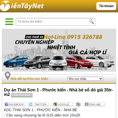
Tài khoản
Nhà đất tại Khu vực khác
Dự án Thái Sơn 1 - Phước kiển - Nhà bè sổ đỏ giá 35tr-
m2
648 lượt xem
KDC THÁI SƠN 1 - PHƯỚC KIỂN - NHÀ BÈ
- Cần sang nhượng lại lô G15 diện tích 10x20.